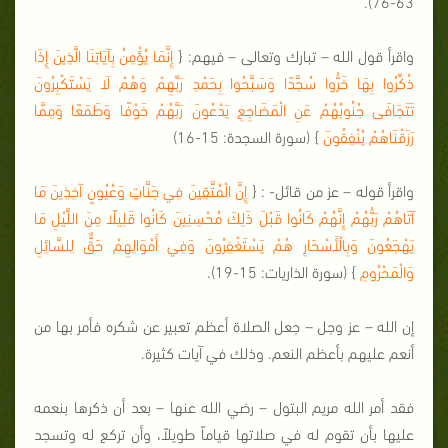
63-76).
واقرأ قول الله – تبارك وتعالى – فيهم: {
إِنَّمَا يُؤْمِنُ بِآيَاتِنَا الَّذِينَ إِذَا
ذُكِّرُوا بِهَا خَرُّوا سُجَّدًا وَسَبَّحُوا بِحَمْدِ رَبِّهِمْ وَهُمْ لَا يَسْتَكْبِرُونَ
تَتَجَافَى جُنُوبُهُمْ عَنِ الْمَضَاجِعِ يَدْعُونَ رَبَّهُمْ خَوْفًا وَطَمَعًا وَمِمَّا
رَزَقْنَاهُمْ يُنْفِقُونَ
} (سورة السجدة: 15-16)
واقرأ قوله – عز من قائل- : {
إِنَّ الْمُتَّقِينَ فِي جَنَّاتٍ وَعُيُونٍ آخِذِينَ مَا
آتَاهُمْ رَبُّهُمْ إِنَّهُمْ كَانُوا قَبْلَ ذَلِكَ مُحْسِنِينَ كَانُوا قَلِيلًا مِنَ اللَّيْلِ مَا
يَهْجَعُونَ وَبِالْأَسْحَارِ هُمْ يَسْتَغْفِرُونَ وَفِي أَمْوَالِهِمْ حَقٌّ لِلسَّائِلِ
وَالْمَحْرُومِ
} (سورة الذاريات: 15-19).
إن الله – عز وجل – جعل الصلاة أعظم تعبير عن شكره فأمر بها من
أنعم عليهم بأعظم النعم. وذلك في آيات كثيرة.
فقد أمر الله مريم البتول – رضي الله عنها – بعد أن ذكرها بنعمه
عليها بأن تقوم له في صلاتها قياماً طويلاً، وأن تركع له وتسجد