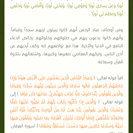
نُورًا وَعَنْ يساري نُورًا وَفَوْقِي نُورًا، وَتَحْتِي نُورًا، وَأَمَامِي نُورًا وَخَلْفِي
نُورًا وَعظم لِي نُورًا
".
ومن أوصاف عباد الرحمن أنهم كانوا يبيتون لربهم سجداً وقياماً،
وأنهم كانوا يدعون ربهم في صلواتهم وخلواتهم يخالص الدعاء
النافع في الدنيا والآخرة، هذا مع تواضعهم لله وكف أيديهم عن
أذى الناس، وتركهم المعاصي صغيرها وكبيرها، واشتغالهم بتلاوة
القرآن وسماعه.
اقرأ قوله تعالى: {
وَعِبَادُ الرَّحْمَنِ الَّذِينَ يَمْشُونَ عَلَى الْأَرْضِ هَوْنًا وَإِذَا
خَاطَبَهُمُ الْجَاهِلُونَ قَالُوا سَلَامًا وَالَّذِينَ يَبِيتُونَ لِرَبِّهِمْ سُجَّدًا وَقِيَامًا
وَالَّذِينَ يَقُولُونَ رَبَّنَا اصْرِفْ عَنَّا عَذَابَ جَهَنَّمَ إِنَّ عَذَابَهَا كَانَ غَرَامًا
} إلى
قوله تعالى: {
وَالَّذِينَ إِذَا ذُكِّرُوا بِآيَاتِ رَبِّهِمْ لَمْ يَخِرُّوا عَلَيْهَا صُمًّا
وَعُمْيَانًا وَالَّذِينَ يَقُولُونَ رَبَّنَا هَبْ لَنَا مِنْ أَزْوَاجِنَا وَذُرِّيَّاتِنَا قُرَّةَ أَعْيُنٍ
وَاجْعَلْنَا لِلْمُتَّقِينَ إِمَامًا أُولَئِكَ يُجْزَوْنَ الْغُرْفَةَ بِمَا صَبَرُوا وَيُلَقَّوْنَ فِيهَا
تَحِيَّةً وَسَلَامًا خَالِدِينَ فِيهَا حَسُنَتْ مُسْتَقَرًّا وَمُقَامًا
} (سورة الفرقان: