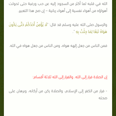
الله في قلبه لما أكثر من السجود إليه عن حب ورغبة حتى تحولت
أهواؤه من أهواء نفسية إلى أهواء ربانية – إن صح هذا التعبير.
والرسول صلى الله عليه وسلم قد قال: "
لَا يُؤْمِنُ أَحَدُكُمْ حَتَّى يَكُونَ
هَوَاهُ تَبَعًا لِمَا جِئْتُ بِهِ
".
فمن الناس من جعل إلهه هواه، ومن الناس من جعل هواه في الله.
إن الصلاة فرار إلى الله. والفرار إلى الله ثلاثة أقسام:
- فرار من الكفر إلى الإسلام، والصلاة ركن من أركانه، وبرهان على
صحته