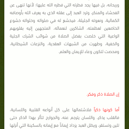
وريحانه، بل فيها يجد فطرته التي فطره الله عليها؛ لأنها تنهى عن
الفحشاء والمنكر، وترد العبد إلى عقله الذي به يعرف الله بأوصافه
الكمالية، ونعوته الجليلة، فيخشع له في صلواته وخلواته خشوع
الخاضعين لعظمته، الشاكرين لنعمائه، المتجهين إليه بقلوبهم
الواعية التي خلصت بفضل الصلاة من شوائب الشرك الجلية
والخفية، وطهرت من الشبهات العقدية، والنزعات الشيطانية،
ومحصت لتكون وعاء للإيمان والعلم.
إن الصلاة ذكر وفكر.
أما كونها ذكراً
فلاشتمالها على كل أنواعه القلبية واللسانية،
فالقلب يذكر، واللسان يترجم عنه، والجوارح تتأثر بهذا الذكر حتى
تلين وتستقر، ويظل العبد يزداد إيماناً مع إيمانه بالسكينة التي أنزلها