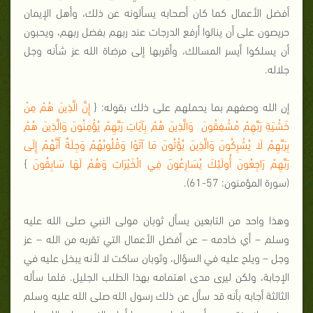
أفضل الأعمال كما كان أصحابه يسألونه عن ذلك، وأهل الإيمان
حريصون على أن ينالوا أرفع الدرجات عند ربهم بفضل ربهم، ويحبون
أن يسلكوا أيسر المسالك، وأقربها إلى مرضاة الله عز شأنه وجل
جلاله.
إن الله وصفهم بما يحملهم على ذلك بقوله: {
إِنَّ الَّذِينَ هُمْ مِنْ
خَشْيَةِ رَبِّهِمْ مُشْفِقُونَ وَالَّذِينَ هُمْ بِآيَاتِ رَبِّهِمْ يُؤْمِنُونَ وَالَّذِينَ هُمْ
بِرَبِّهِمْ لَا يُشْرِكُونَ وَالَّذِينَ يُؤْتُونَ مَا آتَوْا وَقُلُوبُهُمْ وَجِلَةٌ أَنَّهُمْ إِلَى
رَبِّهِمْ رَاجِعُونَ أُولَئِكَ يُسَارِعُونَ فِي الْخَيْرَاتِ وَهُمْ لَهَا سَابِقُونَ
}
(سورة المؤمنون: 57-61).
وهذا واحد من التابعين يسأل ثوبان مولى النبي صلى الله عليه
وسلم – أي خادمه – عن أفضل الأعمال التي تقربه من الله – عز
وجل – ويلح عليه في السؤال، وثوبان ساكت لا لأنه يبخل عليه في
الإجابة، ولكن ليرى مدى اهتمامه بهذا الطلب الجليل. فلما سأله
الثالثة أجابه بأنه قد سأل عن ذلك رسول الله صلى الله عليه وسلم