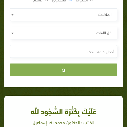
المقالات
كل اللغات
عَلَيْكَ بِكَثْرَةِ السُّجُودِ لِلَّهِ
الكاتب : الدكتور/ محمد بكر إسماعيل