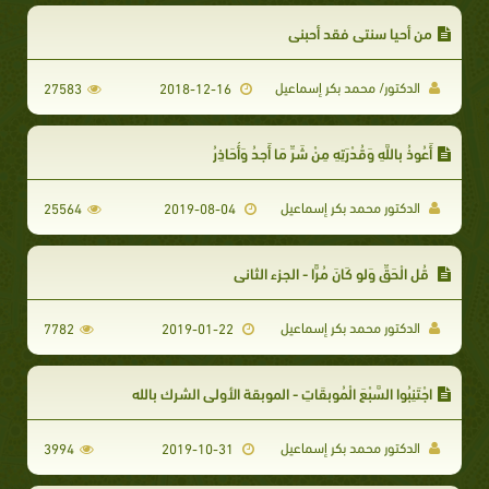
من أحيا سنتي فقد أحبني
الدكتور/ محمد بكر إسماعيل
27583
2018-12-16
أَعُوذُ بِاللَّهِ وَقُدْرَتِهِ مِنْ شَرِّ مَا أَجِدُ وَأُحَاذِرُ
الدكتور محمد بكر إسماعيل
25564
2019-08-04
قُل الْحَقِّ وَلو كَانَ مُرًّا - الجزء الثاني
الدكتور محمد بكر إسماعيل
7782
2019-01-22
اجْتَنِبُوا السَّبْعَ الْمُوبِقَاتِ - الموبقة الأولى الشرك بالله
الدكتور محمد بكر إسماعيل
3994
2019-10-31