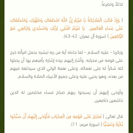
تذللاً وتضرعاً.
{
وَإِذْ قَالَتِ الْمَلَائِكَةُ يَا مَرْيَمُ إِنَّ اللَّهَ اصْطَفَاكِ وَطَهَّرَكِ وَاصْطَفَاكِ
عَلَى نِسَاءِ الْعَالَمِينَ يَا مَرْيَمُ اقْنُتِي لِرَبِّكِ وَاسْجُدِي وَارْكَعِي مَعَ
الرَّاكِعِينَ
} (سورة آل عمران: 42-43).
وزكريا – عليه السلام – لما جاءته آية من ربه تبشره بحمل امرأته خرج
على قومه من محرابه، وأشار إليهم بيده إشارة يأمرهم بها أن يصلوا
لله شكراً له على نعمائه، وعلى نعمة الولي الذي سيخلفه فيهم
من بعده، وهو يحيي عليه وعلى جميع الأنبياء الصلاة والسلام.
وأوحى إليهم أن يسبحوا ربهم صباح مساء مخلصين له الدين
خاشعين خاضعين.
قال تعالى {
فَخَرَجَ عَلَى قَوْمِهِ مِنَ الْمِحْرَابِ فَأَوْحَى إِلَيْهِمْ أَنْ سَبِّحُوا
بُكْرَةً وَعَشِيًّا
} (سورة مريم: 11).