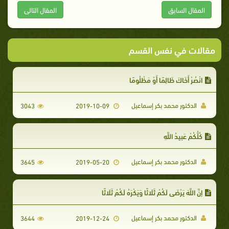
المقال السابق
المقال التالى
مقالات في نفس القسم
انْصُرْ أَخَاكَ ظَالِمًا أَوْ مَظْلُومًا
الدكتور محمد بكر إسماعيل
3043
2019-10-09
كُلُّكُمْ عَبِيدُ اللَّهِ
الدكتور محمد بكر إسماعيل
3645
2019-05-20
إِنَّ اللَّهَ يَرْضَى لَكُمْ ثَلَاثًا وَيَكْرَهُ لَكُمْ ثَلَاثًا
الدكتور محمد بكر إسماعيل
3644
2019-12-24