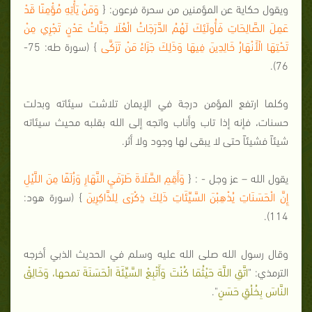
ويقول حكاية عن المؤمنين من سحرة فرعون: {
وَمَنْ يَأْتِهِ مُؤْمِنًا قَدْ
عَمِلَ الصَّالِحَاتِ فَأُولَئِكَ لَهُمُ الدَّرَجَاتُ الْعُلَا جَنَّاتُ عَدْنٍ تَجْرِي مِنْ
تَحْتِهَا الْأَنْهَارُ خَالِدِينَ فِيهَا وَذَلِكَ جَزَاءُ مَنْ تَزَكَّى
} (سورة طه: 75-
76).
وكلما ارتفع المؤمن درجة في الإيمان تلاشت سيئاته وبدلت
حسنات، فإنه إذا تاب وأناب واتجه إلى الله بقلبه محيث سيئاته
شيئاً فشيئاً حتى لا يبقى لها وجود ولا أثر.
يقول الله – عز وجل - : {
وَأَقِمِ الصَّلَاةَ طَرَفَيِ النَّهَارِ وَزُلَفًا مِنَ اللَّيْلِ
إِنَّ الْحَسَنَاتِ يُذْهِبْنَ السَّيِّئَاتِ ذَلِكَ ذِكْرَى لِلذَّاكِرِينَ
} (سورة هود:
114).
وقال رسول الله صلى الله عليه وسلم في الحديث الذبي أخرجه
الترمذي: "
اتَّقِ اللَّهَ حَيْثُمَا كُنْتَ وَأَتْبِعْ السَّيِّئَةَ الْحَسَنَةَ تمحها، وَخَالِقْ
النَّاسَ بِخُلُقٍ حَسَنٍ
".