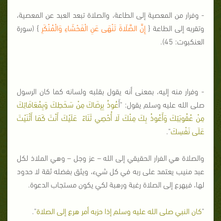
- وفرار من المعصية إلى الطاعة، والصلاة تبعد العبد عن المعصية،
وتقربه إلى الطاعة {
إِنَّ الصَّلَاةَ تَنْهَى عَنِ الْفَحْشَاءِ وَالْمُنْكَرِ
} (سورة
العنكبوت: 45).
- وفرار منه إليه، بمعنى أنه يقول بقلبه ولسانه كما كان الرسول
صلى الله عليه وسلم يقول: "أَ
عُوذُ بِرِضَاكَ مِنْ سَخَطِكَ وَبِمُعَافَاتِكَ
مِنْ عُقُوبَتِكَ وَأَعُوذُ بِكَ مِنْكَ لَا أُحْصِي ثَنَاءً عَلَيْكَ أَنْتَ كَمَا أَثْنَيْتَ
عَلَى نَفْسِكَ
".
والصلاة هي الفرار الحقيقي إلى الله – عز وجل – وهي الملاذ لكل
عبد منيب يعتمد على ربه في كل شيء، ويثق بفضله ثقة لا حدود
لها، فيهرع إلى الصلاة رغبة ورهبة لكي يكون مستجاب الدعوة.
"
كان النبي صلى الله عليه وسلم إذا حزبه أمر هرع إلى الصلاة
".