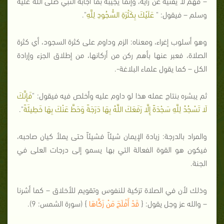
– فهم لا يفتيه عن رأيه، وإنما يجيبه بما أجابه النبي صلى الله عليه
وسلم – فيقول: "
عَلَيْكَ بِكَثْرَةِ السُّجُودِ لِلَّهِ
".
وهو أسلوب إغراء، ومعناه: الزم وداوم على كثرة السجود، أي كثرة
الصلاة، فعبر عنها بأهم ركن من أركانها، من إطلاق الجزء وإرادة
الكل – كما يقول علماء البلاغة-.
ثم يبشره بنتاج عمله هذا لو داوم عليه وأخلص فيه فيقول: "
فَإِنَّكَ
لَا تَسْجُدُ لِلَّهِ سَجْدَةً إِلَّا رَفَعَكَ اللَّهُ بِهَا دَرَجَةً وَحَطَّ عَنْكَ بِهَا خَطِيئَةً
".
والمراد بالدرجة: زيادة الإيمان شيئاً فشيئاً حتى يملأ كيان صاحبه،
فيكون هو القوة الفعالة التي بها يسمو إلى درجات العلى في
الجنة.
وذلك لأن في الصلاة تزكية للنفوس وتقويم للأخلاق – كما أشرنا
– والله عز وجل يقول: {
قَدْ أَفْلَحَ مَنْ زَكَّاهَا
} (سورة الشمس: 9).