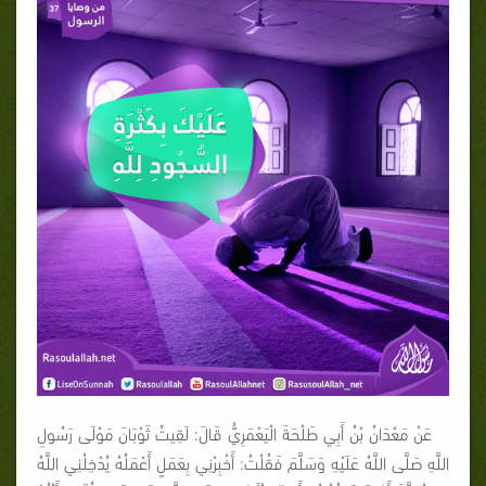
عَنْ مَعْدَانُ بْنُ أَبِي طَلْحَةَ الْيَعْمَرِيُّ قَالَ: لَقِيتُ ثَوْبَانَ مَوْلَى رَسُولِ
اللَّهِ صَلَّى اللَّهُ عَلَيْهِ وَسَلَّمَ فَقُلْتُ: أَخْبِرْنِي بِعَمَلٍ أَعْمَلُهُ يُدْخِلُنِي اللَّهُ