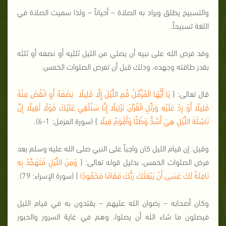
والتسبيح يطلق ويراد به الصلاة – أحياناً – ولذا سميت الصلاة في
اللغة تسبيحاً.
وقد فرض الله على نبيه أن يصلي من الليل ثلثيه أو نصفه أو ثلثه
بقدر طاقته وجهده، وذلك قبل أن تفرض الصلوات الخمس.
قال تعالى: {
يَا أَيُّهَا الْمُزَّمِّلُ قُمِ اللَّيْلَ إِلَّا قَلِيلًا نِصْفَهُ أَوِ انْقُصْ مِنْهُ
قَلِيلًا أَوْ زِدْ عَلَيْهِ وَرَتِّلِ الْقُرْآنَ تَرْتِيلًا إِنَّا سَنُلْقِي عَلَيْكَ قَوْلًا ثَقِيلًا إِنَّ
نَاشِئَةَ اللَّيْلِ هِيَ أَشَدُّ وَطْئًا وَأَقْوَمُ قِيلًا
} (سورة المزمل: 1-6).
وقيل: إن قيام الليل كان واجباً على النبي صلى الله عليه وسلم بعد
فرض الصلوات الخمس، بدليل قوله تعالى: {
وَمِنَ اللَّيْلِ فَتَهَجَّدْ بِهِ
نَافِلَةً لَكَ عَسَى أَنْ يَبْعَثَكَ رَبُّكَ مَقَامًا مَحْمُودًا
} (سورة الإسراء: 79).
وكان أصحابه – رضوان الله عليهم – يقتدون به في قيام الليل
فيصلون ما شاء الله أن يصلوا، وهم في غاية السرور والحبور