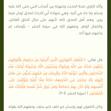
وأكد الراوي صحة الحديث وشهرته بين أصحاب النبي صلى الله عليه
وسلم بما جاء في آخره، وهي شهادة أبي الدرداء لصدق ثوبان فيما
روى. وهم أهل الصدق كله؛ لأنهم على مثال الخلق الفاضل،
والكمال الوافر، وصفهم الله في سورة الحشر – بأوصاف لم
يداينهم فيها أحد.
قال تعالى: {
لِلْفُقَرَاءِ الْمُهَاجِرِينَ الَّذِينَ أُخْرِجُوا مِنْ دِيَارِهِمْ وَأَمْوَالِهِمْ
يَبْتَغُونَ فَضْلًا مِنَ اللَّهِ وَرِضْوَانًا وَيَنْصُرُونَ اللَّهَ وَرَسُولَهُ أُولَئِكَ هُمُ
الصَّادِقُونَ وَالَّذِينَ تَبَوَّءُوا الدَّارَ وَالْإِيمَانَ مِنْ قَبْلِهِمْ يُحِبُّونَ مَنْ هَاجَرَ
إِلَيْهِمْ وَلَا يَجِدُونَ فِي صُدُورِهِمْ حَاجَةً مِمَّا أُوتُوا وَيُؤْثِرُونَ عَلَى
أَنْفُسِهِمْ وَلَوْ كَانَ بِهِمْ خَصَاصَةٌ وَمَنْ يُوقَ شُحَّ نَفْسِهِ فَأُولَئِكَ هُمُ
الْمُفْلِحُونَ
} (سورة الحشر: 8-9).
وكان التابعون لهم بإحسان خير خلف لخير سلف، وصفهم الله بقوله