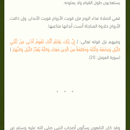
يستعذبون طول القيام ولا يملونه.
ففي الصلاة غذاء الروح فإن قويت الأرواح قويت الأبدان، وإن ذاقت
الأرواح حلاوة المناجاة أنست أبدانها متاعبها.
وفيهم نزل قوله تعالى: {
إِنَّ رَبَّكَ يَعْلَمُ أَنَّكَ تَقُومُ أَدْنَى مِنْ ثُلُثَيِ
اللَّيْلِ وَنِصْفَهُ وَثُلُثَهُ وَطَائِفَةٌ مِنَ الَّذِينَ مَعَكَ وَاللَّهُ يُقَدِّرُ اللَّيْلَ وَالنَّهَارَ
}
(سورة المزمل: 20).
* * *
وقد كان التابعون يسألون أصحاب النبي صلى الله عليه وسلم عن