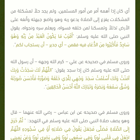
أي كان إذا أهمه أمر من أمور المسلمين، ولم يجد حلاً لمشكلة من
المشكلات يفزع إلى الصلاة يدعو ربه وهو واضع جبهته وأنفه على
الأرض تذللاً وتمسكنا لمن خلقه فسواه، ويعلم سره ونجواه، يقول
النبي صلى الله عليه وسلم: "
أَقْرَبُ مَا يَكُونُ الْعَبْدُ مِنْ رَبِّهِ وَهُوَ
سَاجِدٌ فَأَكْثِرُوا مِنَ الدُّعَاءِ فيه فقمن – أي جدير – أن يستجاب لكم
".
وروى مسلم في صحيحه عن علي – كرم الله وجهه – أن رسول الله
صلى الله عليه وسلم كان إذا سجد يقول: "
اللَّهُمَّ لَكَ سَجَدْتُ وَبِكَ
آمَنْتُ وَلَكَ أَسْلَمْتُ سَجَدَ وَجْهِي لِلَّذِي خَلَقَهُ وَصَوَّرَهُ فَأَحْسَنَ صُورَتَهُ
وَشَقَّ سَمْعَهُ وَبَصَرَهُ وَتَبَارَكَ اللَّهُ أَحْسَنُ الْخَالِقِينَ
".
وروى مسلم في صحيحه عن ابن عباس – رضي الله عنهما – قال
وهو يصف صلاة النبي صلى الله عليه وسلم في التهجد: "
ثُمَّ خَرَجَ
إِلَى الصَّلَاةِ فَصَلَّى فَجَعَلَ يَقُولُ فِي صَلَاتِهِ أَوْ فِي سُجُودِهِ اللَّهُمَّ
اجْعَلْ فِي قَلْبِي نُورًا وَفِي سَمْعِي نُورًا وَفِي بَصَرِي نُورًا وَعَنْ يَمِينِي