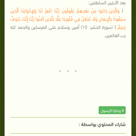
بعد الآيتين السابقتين:
{
وَالَّذِينَ جَاءُوا مِنْ بَعْدِهِمْ يَقُولُونَ رَبَّنَا اغْفِرْ لَنَا وَلِإِخْوَانِنَا الَّذِينَ
سَبَقُونَا بِالْإِيمَانِ وَلَا تَجْعَلْ فِي قُلُوبِنَا غِلًّا لِلَّذِينَ آمَنُوا رَبَّنَا إِنَّكَ رَءُوفٌ
رَحِيمٌ
} (سورة الحشر: 10) آمين وسلام على المرسلين والحمد لله
رب العالمين.
* * *
# وصايا الرسول
شارك المحتوي بواسطة :