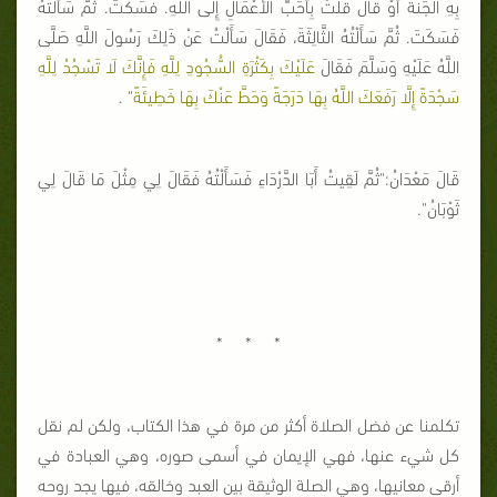
بِهِ الْجَنَّةَ أَوْ قَالَ قُلْتُ بِأَحَبِّ الْأَعْمَالِ إِلَى اللَّهِ. فَسَكَتَ. ثُمَّ سَأَلْتُهُ
فَسَكَتَ. ثُمَّ سَأَلْتُهُ الثَّالِثَةَ، فَقَالَ سَأَلْتُ عَنْ ذَلِكَ رَسُولَ اللَّهِ صَلَّى
اللَّهُ عَلَيْهِ وَسَلَّمَ فَقَالَ
عَلَيْكَ بِكَثْرَةِ السُّجُودِ لِلَّهِ فَإِنَّكَ لَا تَسْجُدُ لِلَّهِ
سَجْدَةً إِلَّا رَفَعَكَ اللَّهُ بِهَا دَرَجَةً وَحَطَّ عَنْكَ بِهَا خَطِيئَةً
" .
قَالَ مَعْدَانُ:"ثُمَّ لَقِيتُ أَبَا الدَّرْدَاءِ فَسَأَلْتُهُ فَقَالَ لِي مِثْلَ مَا قَالَ لِي
ثَوْبَانُ".
* * *
تكلمنا عن فضل الصلاة أكثر من مرة في هذا الكتاب، ولكن لم نقل
كل شيء عنها، فهي الإيمان في أسمى صوره، وهي العبادة في
أرقى معانيها، وهي الصلة الوثيقة بين العبد وخالقه، فيها يجد روحه