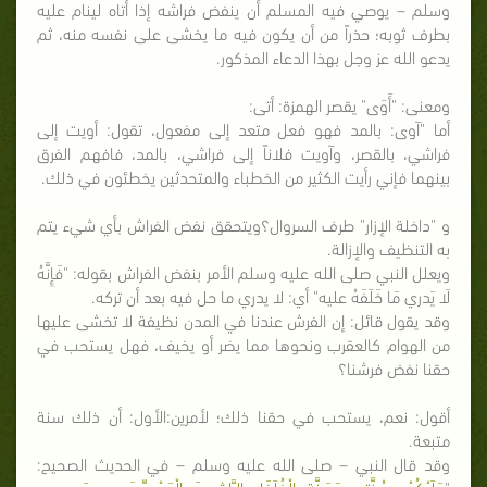
وسلم – يوصي فيه المسلم أن ينفض فراشه إذا أتاه لينام عليه
بطرف ثوبه؛ حذراً من أن يكون فيه ما يخشى على نفسه منه، ثم
يدعو الله عز وجل بهذا الدعاء المذكور.
ومعنى: "أَوَى" يقصر الهمزة: أتى:
أما "آوى: بالمد فهو فعل متعد إلى مفعول، تقول: أويت إلى
فراشي، بالقصر، وآويت فلاناً إلى فراشي، بالمد، فافهم الفرق
بينهما فإني رأيت الكثير من الخطباء والمتحدثين يخطئون في ذلك.
و "داخلة الإزار" طرف السروال؟ويتحقق نفض الفراش بأي شيء يتم
به التنظيف والإزالة.
ويعلل النبي صلى الله عليه وسلم الأمر بنفض الفراش بقوله: "فَإِنَّهُ
لَا يَدري مَا خَلَفَهُ عليه" أي: لا يدري ما حل فيه بعد أن تركه.
وقد يقول قائل: إن الفرش عندنا في المدن نظيفة لا تخشى عليها
من الهوام كالعقرب ونحوها مما يضر أو يخيف، فهل يستحب في
حقنا نفض فرشنا؟
أقول: نعم، يستحب في حقنا ذلك؛ لأمرين:الأول: أن ذلك سنة
متبعة.
وقد قال النبي – صلى الله عليه وسلم – في الحديث الصحيح:
"
عَلَيْكُمْ بِسُنَّتِي وَسَنَّةِ الْخُلَفَاءِ الرَّاشِدِينَ الْمَهْدِيِّينَ مِن بَعدي -