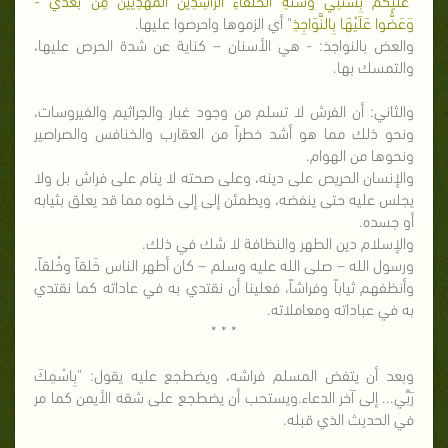
وَعَضُّوا عَلَيْهَا بِالنَّوَاجِذِ
" أي الزموها واحرصوا عليها.
والعض بالنواجذ: - هي الأسنان – كناية عن شدة الحرص عليها،
والتمسك بها.
والثاني: أن الفرش لا تسلم من وجود غبار والجراثيم والفيروسات،
ونحو ذلك مما هو أشد خطراً من العقارب والخنافس والصراصير
ونحوها من الهوام.
والإنسان الحريص على دينه، وعلى صحته لا ينام على فراش بل ولا
يجلس عليه حتى ينفضه، ويطمئن إلى إلى خلوه مما قد يعلق بثيابه
أو جسده.
والإسلام دين الطهر والنظافة لا شك في ذلك.
ورسول الله – صلى الله عليه وسلم – كان أطهر الناس خَلقاً وخُلقاً،
وأنظفهم ثياباً وفراشاً، فعلينا أن نقتدي به في عاداته كما نقتدي
به في عباداته ومعاملاته.
* * *
وبعد أن يتفض المسلم فراشه، ويضطجع عليه يقول: "بِاسْمِكَ
رَبِّي... إلى آخر الدعاء.ويستحب أن يضطجع على شقه الأيمن كما مر
في الحديث الذي قبله.