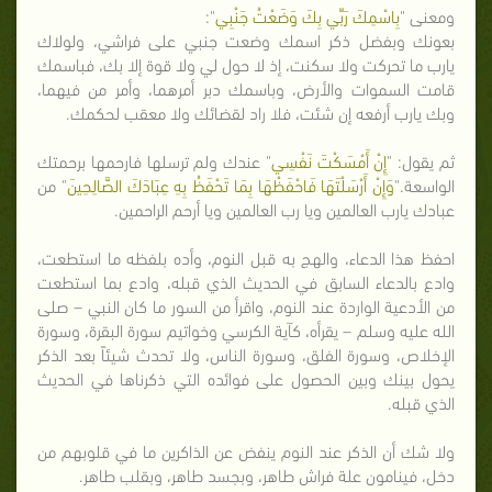
ومعنى "
بِاسْمِكَ رَبِّي بِكَ وَضَعْتُ جَنْبِي
":
بعونك وبفضل ذكر اسمك وضعت جنبي على فراشي، ولولاك
يارب ما تحركت ولا سكنت، إذ لا حول لي ولا قوة إلا بك، فباسمك
قامت السموات والأرض، وباسمك دبر أمرهما، وأمر من فيهما،
وبك يارب أرفعه إن شئت، فلا راد لقضائك ولا معقب لحكمك.
ثم يقول: "
إِنْ أَمْسَكْتَ نَفْسِي
" عندك ولم ترسلها فارحمها برحمتك
الواسعة."
وَإِنْ أَرْسَلْتَهَا فَاحْفَظْهَا بِمَا تَحْفَظُ بِهِ عِبَادَكَ الصَّالِحِينَ
" من
عبادك يارب العالمين ويا رب العالمين ويا أرحم الراحمين.
احفظ هذا الدعاء، والهج به قبل النوم، وأده بلفظه ما استطعت،
وادع بالدعاء السابق في الحديث الذي قبله، وادع بما استطعت
من الأدعية الواردة عند النوم، واقرأ من السور ما كان النبي – صلى
الله عليه وسلم – يقرأه، كآية الكرسي وخواتيم سورة البقرة، وسورة
الإخلاص، وسورة الفلق، وسورة الناس، ولا تحدث شيئاً بعد الذكر
يحول بينك وبين الحصول على فوائده التي ذكرناها في الحديث
الذي قبله.
ولا شك أن الذكر عند النوم ينفض عن الذاكرين ما في قلوبهم من
دخل، فينامون علة فراش طاهر، وبجسد طاهر، وبقلب طاهر.