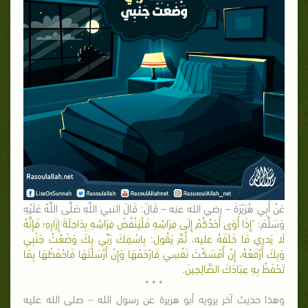
عَنْ أَبِي هُرَيْرَةَ – رضي الله عنه – قَالَ: قَالَ النبي اللَّهِ صَلَّى اللَّهُ عَلَيْهِ
وَسَلَّمَ: "
إِذَا أَوَى أَحَدُكُمْ إِلَى فِرَاشِهِ فَلْيَنْفُضْ فِرَاشِهِ بِدَاخِلَةَ إِزَارِهِ؛ فَإِنَّهُ
لَا يَدري مَا خَلَفَهُ عليه، ثُمَّ يَقُول: بِاسْمِكَ رَبِّي بِكَ وَضَعْتُ جَنْبِي
وَبِكَ أَرْفَعُهُ، إِنْ أَمْسَكْتَ نَفْسِي فَارْحَمْهَا وَإِنْ أَرْسَلْتَهَا فَاحْفَظْهَا بِمَا
تَحْفَظُ بِهِ عِبَادَكَ الصَّالِحِينَ
.
*
* *
وهذا حديث آخر يرويه أبو هريرة عن رسول الله – صلى الله عليه