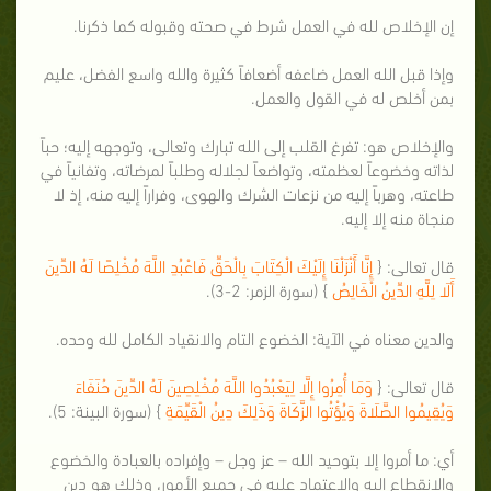
إن الإخلاص لله في العمل شرط في صحته وقبوله كما ذكرنا.
وإذا قبل الله العمل ضاعفه أضعافاً كثيرة والله واسع الفضل، عليم
بمن أخلص له في القول والعمل.
والإخلاص هو: تفرغ القلب إلى الله تبارك وتعالى، وتوجهه إليه؛ حباً
لذاته وخضوعاً لعظمته، وتواضعاً لجلاله وطلباً لمرضاته، وتفانياً في
طاعته، وهرباً إليه من نزعات الشرك والهوى، وفراراً إليه منه، إذ لا
منجاة منه إلا إليه.
قال تعالى: {
إِنَّا أَنْزَلْنَا إِلَيْكَ الْكِتَابَ بِالْحَقِّ فَاعْبُدِ اللَّهَ مُخْلِصًا لَهُ الدِّينَ
أَلَا لِلَّهِ الدِّينُ الْخَالِصُ
} (سورة الزمر: 2-3).
والدين معناه في الآية: الخضوع التام والانقياد الكامل لله وحده.
قال تعالى: {
وَمَا أُمِرُوا إِلَّا لِيَعْبُدُوا اللَّهَ مُخْلِصِينَ لَهُ الدِّينَ حُنَفَاءَ
وَيُقِيمُوا الصَّلَاةَ وَيُؤْتُوا الزَّكَاةَ وَذَلِكَ دِينُ الْقَيِّمَةِ
} (سورة البينة: 5).
أي: ما أمروا إلا بتوحيد الله – عز وجل – وإفراده بالعبادة والخضوع
والانقطاع إليه والاعتماد عليه في جميع الأمور، وذلك هو دين