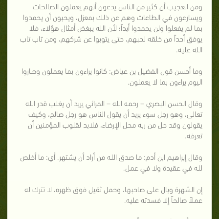
ومن العجيب أن كثير من الناس يدعون أنهم يعملون الصالحات
ويسارعون في الطاعات وهم عن ذلك بمعزل، ويحبون أن يحمدوا
بما لم يفعلوا ولن يحمدوا أبداً؛ لأن الله يبغض أمثال هؤلاء، فلا
يوفق أحداً من خلقه لحبهم، حتى يتوبوا عن شركهم، ومن تاب تاب
الله عليه.
وما أحسن قول الفضيل بن عياض: كانوا يراءون بما يعملون وصاروا
اليوم يراءون بما لا يعملون.
وقال الحسن البصري – رحمه الله – المرائي يريد أن يغلب قدر الله
تعالى، وهو رجل سوء يريد أن يقول الناس هو رجل صالح، وكيف
يقولون وقد حل من ربه محل الإرضاء، فلابد لقلوب المؤمنين أن
تعرفه.
وقال إبراهيم ابن أدم: ما صدق الله من أراد أن يشتهر. أي: ما أخلص
لله في عقيدة ولا في عمل.
إن الشهرة وبال على صاحبها، وحمل ثقيل فوق ظهره، لا تترك له
عملاً صالحاً إلا فسدته عليه.