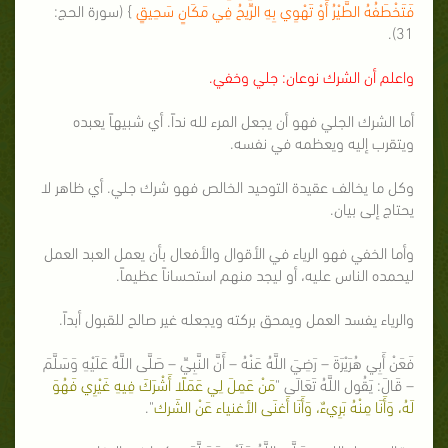
فَتَخْطَفُهُ الطَّيْرُ أَوْ تَهْوِي بِهِ الرِّيحُ فِي مَكَانٍ سَحِيقٍ
} (سورة الحج:
31).
واعلم أن الشرك نوعان: جلي وخفي.
أما الشرك الجلي فهو أن يجعل المرء لله نداً. أي شبيهاً يعبده
ويتقرب إليه ويعظمه في نفسه.
وكل ما يخالف عقيدة التوحيد الخالص فهو شرك جلي. أي ظاهر لا
يحتاج إلى بيان.
وأما الخفي فهو الرياء في الأقوال والأفعال بأن يعمل العبد العمل
ليحمده الناس عليه، أو ليجد منهم استحساناً عظيماً.
والرياء يفسد العمل ويمحق بركته ويجعله غير صالح للقبول أبداً.
فَعَنْ أَبِي هُرَيْرَةَ – رَضِيَ اللَّهُ عَنْهُ – أَنَّ النَّبِيِّ – صَلَّى اللَّهُ عَلَيْهِ وَسَلَّمَ
– قَالَ: يَقُول اللَّهُ تَعَالَى "
مَنْ عَمِلَ لِي عَمَلًا أَشْرَكَ فِيهِ غَيْرِي فَهُوَ
لَهُ، وَأَنَا مِنْهُ بَرِيءٌ، وَأَنَا أَغنَى الأغنياء عَنْ الشَرك
".