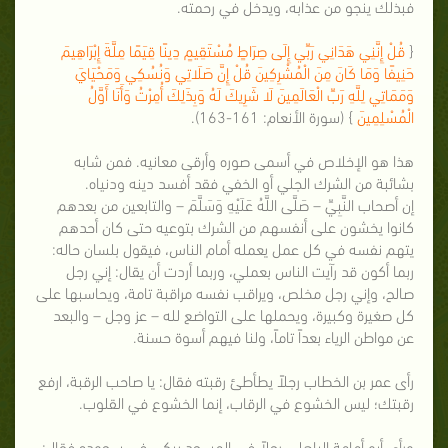
فبذلك ينجو من عذابه، ويدخل في رحمته.
{
قُلْ إِنَّنِي هَدَانِي رَبِّي إِلَى صِرَاطٍ مُسْتَقِيمٍ دِينًا قِيَمًا مِلَّةَ إِبْرَاهِيمَ
حَنِيفًا وَمَا كَانَ مِنَ الْمُشْرِكِينَ قُلْ إِنَّ صَلَاتِي وَنُسُكِي وَمَحْيَايَ
وَمَمَاتِي لِلَّهِ رَبِّ الْعَالَمِينَ لَا شَرِيكَ لَهُ وَبِذَلِكَ أُمِرْتُ وَأَنَا أَوَّلُ
الْمُسْلِمِينَ
} (سورة الأنعام: 161-163).
هذا هو الإخلاص في أسمى صوره وأرقى معانيه. فمن شابه
بشائبة من الشرك الجلي أو الخفي فقد أفسد دينه ودنياه.
إن أصحاب النَّبِيِّ – صَلَّى اللَّهُ عَلَيْهِ وَسَلَّمَ – والتابعين من بعدهم
كانوا يخشون على أنفسهم من الشرك بتوعيه حتى كان أحدهم
يتهم نفسه في كل عمل يعمله أمام الناس، فيقول بلسان حاله:
ربما أكون قد رآيت الناس بعملي، وربما أردت أن يقال: إني رجل
صالح، وإني رجل مخلص، ويراقب نفسه مراقبة تامة، ويحاسبها على
كل صغيرة وكبيرة، ويحملها على التواضع لله – عز وجل – والبعد
عن مواطن الرياء بعداً تاماً، ولنا فيهم أسوة حسنة.
رأى عمر بن الخطاب رجلاً يطأطئ رقبته فقال: يا صاحب الرقبة، ارفع
رقبتك؛ ليس الخشوع في الرقاب، إنما الخشوع في القلوب.
ورأى أبو أمامة الباهلي رجلاً في المسجد يبكي في سجوده فقال: