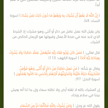
أبداً.
{
إِنَّ اللَّهَ لَا يَغْفِرُ أَنْ يُشْرَكَ بِهِ وَيَغْفِرُ مَا دُونَ ذَلِكَ لِمَنْ يَشَاءُ
} (سورة
النساء: 48).
ولن يقبل الله عمل عامل من ذكر أو أنثى وهو مشرك؛ إذ الشرط
الذي لابد منه في صحة الأعمال وقبولها هو الإيمان الخالص من
الشرك.
قال تعالى: {
فَمَنْ كَانَ يَرْجُو لِقَاءَ رَبِّهِ فَلْيَعْمَلْ عَمَلًا صَالِحًا وَلَا يُشْرِكْ
بِعِبَادَةِ رَبِّهِ أَحَدًا
} (سورة الكهف: 110).
وقال عز شأنه: {
مَنْ عَمِلَ صَالِحًا مِنْ ذَكَرٍ أَوْ أُنْثَى وَهُوَ مُؤْمِنٌ
فَلَنُحْيِيَنَّهُ حَيَاةً طَيِّبَةً وَلَنَجْزِيَنَّهُمْ أَجْرَهُمْ بِأَحْسَنِ مَا كَانُوا يَعْمَلُونَ
}
(سورة النحل: 97).
إن المشرك بالله لا تقله أرض ولا تظله سماء وإن بدا لنا أنه يعيش
بيننا في سلام ورخاء.
يقول الله عز وجل: {
وَمَنْ يُشْرِكْ بِاللَّهِ فَكَأَنَّمَا خَرَّ مِنَ السَّمَاءِ