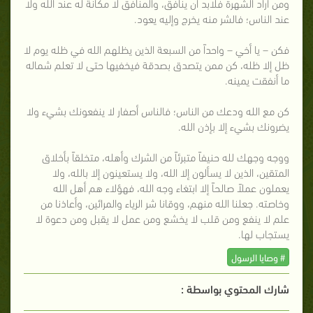
ومن أراد الشهرة فلابد أن ينافق، والمنافق لا مكانة له عند الله ولا
عند الناس؛ فالشر منه يخرج وإليه يعود.
فكن – يا أخي – واحداً من السبعة الذين يظلهم الله في ظله يوم لا
ظل إلا ظله، كن ممن يتصدق بصدقة فيخفيها حتى لا تعلم شماله
ما أنفقت يمينه.
كن مع الله ودعك من الناس؛ فالناس أصفار لا ينفعونك بشيء ولا
يضرونك بشيء إلا بإذن الله.
ووجه وجهك لله حنيفاً متبرئاً من الشرك وأهله، متخلقاً بأخلاق
المتقين، الذين لا يسألون إلا الله، ولا يستعينون إلا بالله، ولا
يعملون عملاً صالحاً إلا ابتغاء وجه الله، فهؤلاء هم أهل الله
وخاصته. جعلنا الله منهم، ووقانا شر الرياء والمرائين، وأعاذنا من
علم لا ينفع ومن قلب لا يخشع ومن عمل لا يقبل ومن دعوة لا
يستجاب لها.
# وصايا الرسول
شارك المحتوي بواسطة :