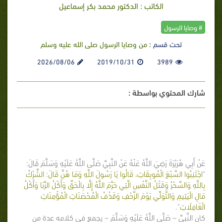
الكاتب : الدكتور محمد بكر إسماعيل
# وصايا الرسول
تحت قسم :
من وصايا الرسول صلى الله عليه وسلم
2026/08/06
2019/10/31
3989
شارك المحتوي بواسطة :
عَنْ أَبِي هُرَيْرَةَ رَضِيَ اللَّهُ عَنْهُ عَنْ النَّبِيِّ صَلَّى اللَّهُ عَلَيْهِ وَسَلَّمَ قَالَ:
"ا
جْتَنِبُوا السَّبْعَ الْمُوبِقَاتِ، قَالُوا يَا رَسُولَ اللَّهِ وَمَا هُنَّ قَالَ: الشِّرْكُ
بِاللَّهِ وَالسِّحْرُ وَقَتْلُ النَّفْسِ الَّتِي حَرَّمَ اللَّهُ إِلَّا بِالْحَقِّ وَأَكْلُ الرِّبَا وَأَكْلُ
مَالِ الْيَتِيمِ وَالتَّوَلِّي يَوْمَ الزَّحْفِ وَقَذْفُ الْمُحْصَنَاتِ الْمُؤْمِنَاتِ
الْغَافِلَاتِ
".
كان النَّبِيِّ – صَلَّى اللَّهُ عَلَيْهِ وَسَلَّمَ – يجمع في كلامه عدة من