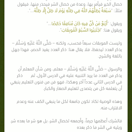
خصال الخير فيأمر بها، وعدة من خصال الشر فيحذر منها، فيقول
مثلاً: "
سَبْعَةٌ يُظِلُّهُمْ اللَّهُ فِي ظِلِّهِ يَوْمَ لَا ظِلَّ إِلَّا ظِلُّهُ
...".
ويقول: "
أَرْبَعٌ مَنْ كُنَّ فِيهِ كَانَ مُنَافِقًا خَالِصًا
..."
ويقول هنا: "
اجْتَنِبُوا السَّبْعَ الْمُوبِقَاتِ
".
وليست الموبقات سبعاً فحسب، ولكنه – صَلَّى اللَّهُ عَلَيْهِ وَسَلَّمَ –
يذكر العدد ليحفظ، فلا يقال هنا: ذكر العدد يفيد الحصر، فهذا جهل
باللغة والشرح.
والرسول – صَلَّى اللَّهُ عَلَيْهِ وَسَلَّمَ – معلم، ومن شأن المعلم أن
يذكر من العدد ما يريد التنبيه عليه في الدرس الأول، ثم ذكر
في الدرس الثاني عدداً آخر وهكذا، فهو فن من فنون التعليم ينبغي
أن يتعلمه كل من يتصدى لتعليم الصغار والكبار.
وهذه الوصية تكاد تكون جامعة لكل ما ينبغي الكف عنه وعدم
الاقتراب منه.
فالشرك أعظمها جرماً، وأجمعه لخصال الشر، بل هو شر ما بعده شر.
ويليه في الشر ما ذكر بعده