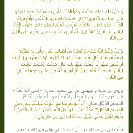
وَرَجُلٌ تَعَلَّمَ الْعِلْمَ وَعَلَّمَهُ، وَقَرَأَ الْقُرْآنَ فَأُتِيَ بِهِ فَعَرَّفَهُ نِعَمَهُ فَعَرَفَهَا،
قَالَ: فَمَا عَمِلْتَ فِيهَا؟ قَالَ: تَعَلَّمْتُ الْعِلْمَ وَعَلَّمْتُهُ، وَقَرَأْتُ فِيكَ
الْقُرْآنَ، قَالَ: كَذَبْتَ، وَلَكِنَّكَ تَعَلَّمْتَ الْعِلْمَ لِيُقَالَ: عَالِمٌ، وَقَرَأْتَ الْقُرْآنَ
لِيُقَالَ: هُوَ قَارِئٌ فَقَدْ قِيلَ، ثُمَّ أُمِرَ بِهِ فَسُحِبَ عَلَى وَجْهِهِ حَتَّى أُلْقِيَ
فِي النَّارِ.
وَرَجُلٌ وَسَّعَ اللَّهُ عَلَيْهِ، وَأَعْطَاهُ مِنْ أَصْنَافِ الْمَالِ فَأُتِيَ بِهِ فَعَرَّفَهُ
نِعَمَهُ فَعَرَفَهَا، قَالَ: فَمَا عَمِلْتَ فِيهَا؟ قَالَ مَا تَرَكْتُ مِنْ سَبِيلٍ تُحِبُّ
أَنْ يُنْفَقَ فِيهَا إِلَّا أَنْفَقْتُ فِيهَا لَكَ، قَالَ: كَذَبْتَ، وَلَكِنَّكَ فَعَلْتَ
لِيُقَالَ: هُوَ جَوَادٌ فَقَدْ قِيلَ، ثُمَّ أُمِرَ بِهِ فَسُحِبَ عَلَى وَجْهِهِ ثُمَّ أُلْقِيَ
فِي النَّارِ
".
وروى ابن ماجه والبيهقي عن أبي سعيد الخدري – رَضِيَ اللَّهُ عَنْهُ –
قال: خَرَجَ عَلَيْنَا رَسُولُ اللَّهِ صَلَّى اللَّهُ عَلَيْهِ وَسَلَّمَ وَنَحْنُ نَتَذَاكَرُ
الْمَسِيحَ الدَّجَّالَ فَقَالَ: "
أَلَا أُخْبِرُكُمْ بِمَا هُوَ أَخْوَفُ عَلَيْكُمْ عِنْدِي مِنْ
الْمَسِيحِ الدَّجَّالِ؟" فَقُلْنَا: بَلَى يَا رَسُولَ اللَّهِ، فَقَالَ: "الشِّرْكُ الْخَفِيُّ أَنْ
يَقُومَ الرَّجُلُ يُصَلِّي فَيُزَيِّنُ صَلَاتَهُ لِمَا يَرَى مِنْ نَظَرِ رَجُلٍ
".
فأنت ترى من هذا الحديث أن الصلاة التي يرائى فيها العبد تصبح