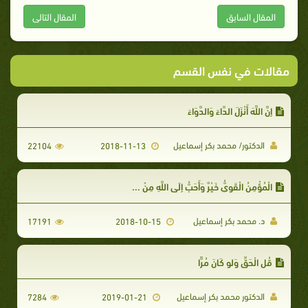
المقال السابق
المقال التالى
مقالات في نفس القسم
إِنَّ اللَّهَ أَنْزَلَ الدَّاءَ وَالدَّوَاءَ
الدكتور/ محمد بكر إسماعيل
22104
2018-11-13
الْمُؤْمِنُ الْقَوِيُّ خَيْرٌ وَأَحَبُّ إِلَى اللَّهِ مِنْ ...
د. محمد بكر إسماعيل
17191
2018-10-15
قُل الْحَقِّ وَلو كَانَ مُرًّا
الدكتور محمد بكر إسماعيل
7284
2019-01-21