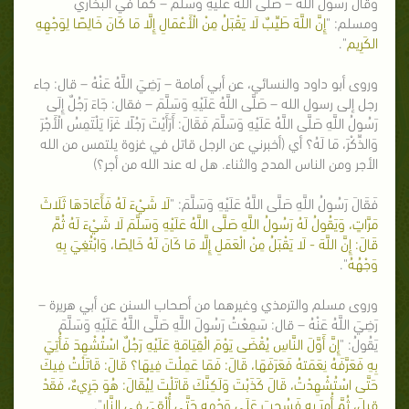
وقال رسول الله – صَلَّى اللَّهُ عَلَيْهِ وَسَلَّمَ – كما في البخاري
ومسلم: "
إِنَّ اللَّهَ طَيِّبٌ لَا يَقْبَلُ مِنْ الْأَعْمَالِ إِلَّا مَا كَانَ خَالِصًا لِوَجْهِهِ
الكَرِيم
".
وروى أبو داود والنسائي، عن أبي أمامة – رَضِيَ اللَّهُ عَنْهُ – قال: جاء
رجل إلى رسول الله – صَلَّى اللَّهُ عَلَيْهِ وَسَلَّمَ – فقال: جَاءَ رَجُلٌ إِلَى
رَسُولُ اللَّهِ صَلَّى اللَّهُ عَلَيْهِ وَسَلَّمَ فَقَالَ: أَرَأَيْتَ رَجُلًا غَزَا يَلْتَمِسُ الْأَجْرَ
وَالذِّكْرَ، مَا لَهُ؟ أي (أخبرني عن الرجل قاتل في غزوة يلتمس من الله
الأجر ومن الناس المدح والثناء. هل له عند الله من أجر؟)
فَقَالَ رَسُولُ اللَّهِ صَلَّى اللَّهُ عَلَيْهِ وَسَلَّمَ: "
لَا شَيْءَ لَهُ فَأَعَادَهَا ثَلَاثَ
مَرَّاتٍ، وَيَقُولُ لَهُ رَسُولُ اللَّهِ صَلَّى اللَّهُ عَلَيْهِ وَسَلَّمَ لَا شَيْءَ لَهُ ثُمَّ
قَالَ: إِنَّ اللَّهَ - لَا يَقْبَلُ مِنْ الْعَمَلِ إِلَّا مَا كَانَ لَهُ خَالِصًا، وَابْتُغِيَ بِهِ
وَجْهُهُ
".
وروى مسلم والترمذي وغيرهما من أصحاب السنن عن أبي هريرة –
رَضِيَ اللَّهُ عَنْهُ – قال: سَمِعْتُ رَسُولَ اللَّهِ صَلَّى اللَّهُ عَلَيْهِ وَسَلَّمَ
يَقُولُ: "
إِنَّ أَوَّلَ النَّاسِ يُقْضَى يَوْمَ الْقِيَامَةِ عَلَيْهِ رَجُلٌ اسْتُشْهِدَ فَأُتِيَ
بِهِ فَعَرَّفَهُ نِعَمَتهُ فَعَرَفَهَا، قَالَ: فَمَا عَمِلْتَ فِيهَا؟ قَالَ: قَاتَلْتُ فِيكَ
حَتَّى اسْتُشْهِدْتُ، قَالَ كَذَبْتَ وَلَكِنَّكَ قَاتَلْتَ لِيُقَالَ: هُوَ جَرِيءٌ، فَقَدْ
قِيلَ، ثُمَّ أُمِرَ بِهِ فَسُحِبَ عَلَى وَجْهِهِ حَتَّى أُلْقِيَ فِي النَّارِ
".