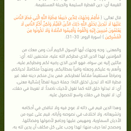
القيمة أي: دين الفطرة السليمة والجبلة المستقيمة.
قال تعالى: {
فَأَقِمْ وَجْهَكَ لِلدِّينِ حَنِيفًا فِطْرَةَ اللَّهِ الَّتِي فَطَرَ النَّاسَ
عَلَيْهَا لَا تَبْدِيلَ لِخَلْقِ اللَّهِ ذَلِكَ الدِّينُ الْقَيِّمُ وَلَكِنَّ أَكْثَرَ النَّاسِ لَا
يَعْلَمُونَ مُنِيبِينَ إِلَيْهِ وَاتَّقُوهُ وَأَقِيمُوا الصَّلَاةَ وَلَا تَكُونُوا مِنَ
الْمُشْرِكِينَ
} (سورة الروم: 30-31).
والمعنى: وجه وجهك أيها الرسول الكريم أنت ومن معك من
المؤمنين لهذا الدين الذي فطركم الله عليه، متحنفين لله. أي:
مائلين إليه عن سواه، فهو الدين الذي رضيه لكم وفطركم عليه،
وأنعم به عليكم وجعله وافياً بمطالبكم، ومنهجاً متكاملاً لحياتكم،
وصراطاً مستقيماً ملائماً لفطرنكم. فمن بدل منكم دينه فقد غير
فطرة الله (لا تبديل لخلق الله): جملة خبرية لفظاً إنشائية معنى،
أي: لا تبدلوا خلق الله كما تقول لأخيك ناصحاً: لا تفريط في حقك،
أي: لا تفريط في حقك واسع للحصول عليه.
وهذا الدين قيم في ذاته لا عوج فيه ولا تناقض في أحكامه
وتشريعاته، ولا اختلاف في نصوصه وآياته، قيم على غيره من
الأديان السماوية، ومهيمن عليها وجامع لأصولها وفضائلها،
ومصحح لما حرف منها؛ لهذا وجب على كل مكلف أن يدين لله به،