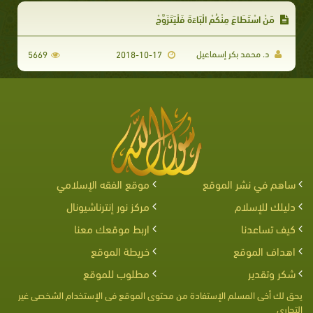
مَنْ اسْتَطَاعَ مِنْكُمْ الْبَاءَةَ فَلْيَتَزَوَّجْ
د. محمد بكر إسماعيل
5669
2018-10-17
ساهم في نشر الموقع
موقع الفقه الإسلامي
دليلك للإسلام
مركز نور إنترناشيونال
كيف تساعدنا
اربط موقعك معنا
اهداف الموقع
خريطة الموقع
شكر وتقدير
مطلوب للموقع
يحق لك أخى المسلم الإستفادة من محتوى الموقع فى الإستخدام الشخصى غير
التجارى