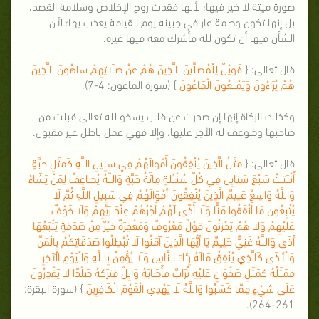
صورة ميتة لا خير فيها؛ لأنها فقدت روح الإخلاص وسلامة القصد،
بل إنها تكون وصمة عار في جبينه يوم القيامة يعذب بها؛ لأن
الشأن فيها أن تكون لله فأشرك معه فيها غيره.
قال تعالى: {
فَوَيْلٌ لِلْمُصَلِّينَ الَّذِينَ هُمْ عَنْ صَلَاتِهِمْ سَاهُونَ الَّذِينَ
هُمْ يُرَاءُونَ وَيَمْنَعُونَ الْمَاعُونَ
} (سورة الماعون: 4-7).
وكذلك الزكاة إنها إن صدرت عن قلب يسخو لله تعالى قبلت من
صاحبها وضوعف له الأجر عليها، وإلا فهي عمل باطل غير مقبول.
قال تعالى: {
مَثَلُ الَّذِينَ يُنْفِقُونَ أَمْوَالَهُمْ فِي سَبِيلِ اللَّهِ كَمَثَلِ حَبَّةٍ
أَنْبَتَتْ سَبْعَ سَنَابِلَ فِي كُلِّ سُنْبُلَةٍ مِائَةُ حَبَّةٍ وَاللَّهُ يُضَاعِفُ لِمَنْ يَشَاءُ
وَاللَّهُ وَاسِعٌ عَلِيمٌ الَّذِينَ يُنْفِقُونَ أَمْوَالَهُمْ فِي سَبِيلِ اللَّهِ ثُمَّ لَا
يُتْبِعُونَ مَا أَنْفَقُوا مَنًّا وَلَا أَذًى لَهُمْ أَجْرُهُمْ عِنْدَ رَبِّهِمْ وَلَا خَوْفٌ
عَلَيْهِمْ وَلَا هُمْ يَحْزَنُونَ قَوْلٌ مَعْرُوفٌ وَمَغْفِرَةٌ خَيْرٌ مِنْ صَدَقَةٍ يَتْبَعُهَا
أَذًى وَاللَّهُ غَنِيٌّ حَلِيمٌ يَا أَيُّهَا الَّذِينَ آمَنُوا لَا تُبْطِلُوا صَدَقَاتِكُمْ بِالْمَنِّ
وَالْأَذَى كَالَّذِي يُنْفِقُ مَالَهُ رِئَاءَ النَّاسِ وَلَا يُؤْمِنُ بِاللَّهِ وَالْيَوْمِ الْآخِرِ
فَمَثَلُهُ كَمَثَلِ صَفْوَانٍ عَلَيْهِ تُرَابٌ فَأَصَابَهُ وَابِلٌ فَتَرَكَهُ صَلْدًا لَا يَقْدِرُونَ
عَلَى شَيْءٍ مِمَّا كَسَبُوا وَاللَّهُ لَا يَهْدِي الْقَوْمَ الْكَافِرِينَ
} (سورة البقرة:
261-264).