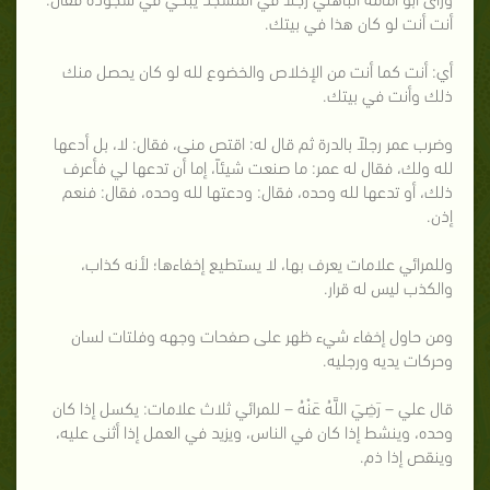
أنت أنت لو كان هذا في بيتك.
أي: أنت كما أنت من الإخلاص والخضوع لله لو كان يحصل منك
ذلك وأنت في بيتك.
وضرب عمر رجلاً بالدرة ثم قال له: اقتص منى، فقال: لا، بل أدعها
لله ولك، فقال له عمر: ما صنعت شيئاً، إما أن تدعها لي فأعرف
ذلك، أو تدعها لله وحده، فقال: ودعتها لله وحده، فقال: فنعم
إذن.
وللمرائي علامات يعرف بها، لا يستطيع إخفاءها؛ لأنه كذاب،
والكذب ليس له قرار.
ومن حاول إخفاء شيء ظهر على صفحات وجهه وفلتات لسان
وحركات يديه ورجليه.
قال علي – رَضِيَ اللَّهُ عَنْهُ – للمرائي ثلاث علامات: يكسل إذا كان
وحده، وينشط إذا كان في الناس، ويزيد في العمل إذا أثنى عليه،
وينقص إذا ذم.