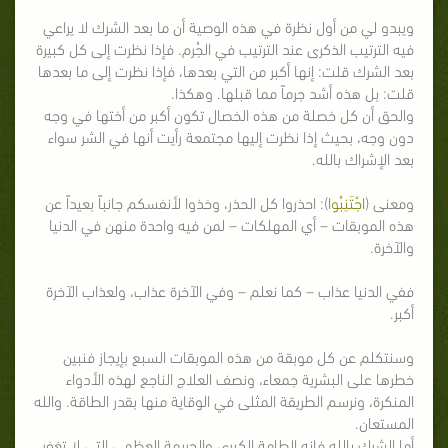
ويبدو لي من أول نظرة في هذه الوصية أن ما بعد الشرك لا يراعي
فيه الترتيب الذكرى عند الترتيب في الجُرم. فإذا نظرت إلى كل كبيرة
بعد الشرك قلت: إنها أكبر من التي بعدها، فإذا نظرت إلى ما بعدها
قلت: بل هذه أشد جرماً مما قبلها. وهكذا.
والحق أن كل خصلة من هذه الخصال تكون أكبر من أختها في وجه
دون وجه، بحيث إذا نظرت إليها مجتمعة رأيت أنها في الشر سواء
بعد الإشراك بالله.
ومعنى (
اجْتَنِبُوا
): احذروا كل الحذر، وخذوا لأنفسكم جانباً بعيداً عن
هذه الموبقات – أي المهلكات – لمن فيه واحدة منهن في الدنيا
والآخرة.
ففي الدنيا عذاب – كما نعلم – وفي الآخرة عذاب، ولعذاب الآخرة
أكبر.
وسنتكلم عن كل موبقة من هذه الموبقات السبع بإيجاز فنبين
خطرها على البشرية جمعاء، ونصف العلاج الناجع لهذه الأدواء
المنكرة، ونرسم الطريقة المثلى في الوقاية منها بقدر الطاقة. والله
المستعان.
أما الشرك بالله فإنه الطامة الكبرى والجريمة العظمى التي لا تغفر