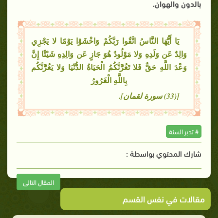
بالدون والهوان.
يَا أَيُّهَا النَّاسُ اتَّقُوا رَبَّكُمْ وَاخْشَوْا يَوْمًا لا يَجْزِي
وَالِدٌ عَن وَلَدِهِ وَلا مَوْلُودٌ هُوَ جَازٍ عَن وَالِدِهِ شَيْئًا إِنَّ
وَعْدَ اللَّهِ حَقٌّ فَلا تَغُرَّنَّكُمُ الْحَيَاةُ الدُّنْيَا وَلا يَغُرَّنَّكُم
بِاللَّهِ الْغَرُورُ
[(33) سورة لقمان].
# تدبر السنة
شارك المحتوي بواسطة :
المقال التالى
مقالات في نفس القسم