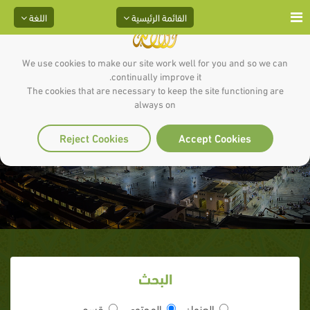
القائمة الرئيسية
اللغة
We use cookies to make our site work well for you and so we can
continually improve it.
The cookies that are necessary to keep the site functioning are
always on
تدبر السنة، لماذا ؟
Reject Cookies
Accept Cookies
البحث
العنوان
المحتوى
قسم