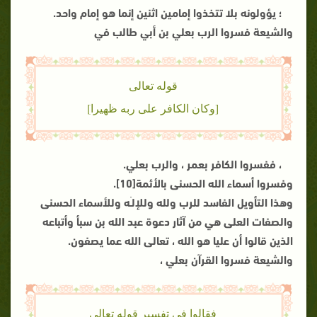
؛ يؤولونه بلا تتخذوا إمامين اثنين إنما هو إمام واحد.
والشيعة فسروا الرب بعلي بن أبي طالب في
قوله تعالى
[وكان الكافر على ربه ظهيرا]
، ففسروا الكافر بعمر ، والرب بعلي.
وفسروا أسماء الله الحسنى بالأئمة[10].
وهذا التأويل الفاسد للرب ولله وللإلـٰه وللأسماء الحسنى
والصفات العلى هي من آثار دعوة عبد الله بن سبأ وأتباعه
الذين قالوا أن عليا هو الله ، تعالى الله عما يصفون.
والشيعة فسروا القرآن بعلي ،
فقالوا في تفسير قوله تعالى