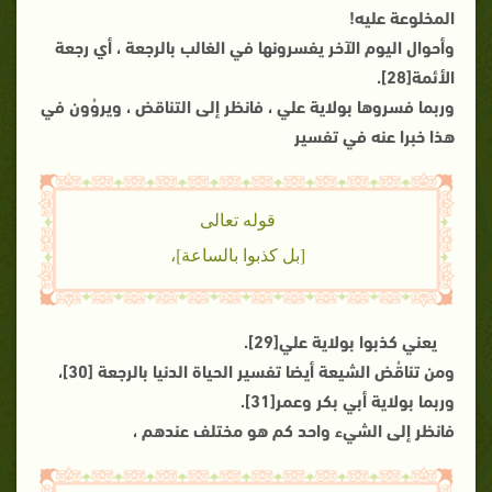
المخلوعة عليه!
وأحوال اليوم الآخر يفسرونها في الغالب بالرجعة ، أي رجعة
الأئمة[28].
وربما فسروها بولاية علي ، فانظر إلى التناقض ، ويروُون في
هذا خبرا عنه في تفسير
قوله تعالى
[بل كذبوا بالساعة]،
يعني كذبوا بولاية علي[29].
ومن تناقُض الشيعة أيضا تفسير الحياة الدنيا بالرجعة [30]،
وربما بولاية أبي بكر وعمر[31].
فانظر إلى الشيء واحد كم هو مختلف عندهم ،