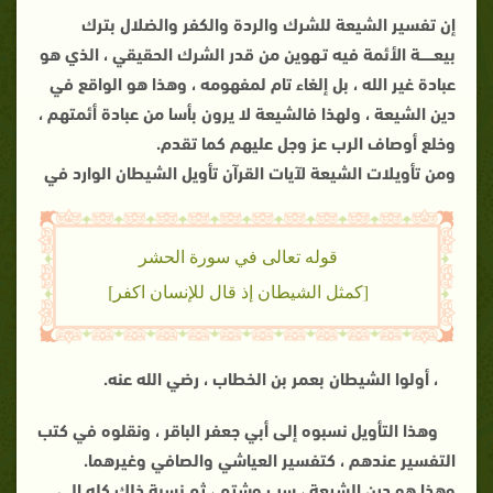
إن تفسير الشيعة للشرك والردة والكفر والضلال بترك
بيعــــــة الأئمة فيه تـهوين من قدر الشرك الحقيقي ، الذي هو
عبادة غير الله ، بل إلغاء تام لمفهومه ، وهذا هو الواقع في
دين الشيعة ، ولهذا فالشيعة لا يرون بأسا من عبادة أئمتهم ،
وخلع أوصاف الرب عز وجل عليهم كما تقدم.
ومن تأويلات الشيعة لآيات القرآن تأويل الشيطان الوارد في
قوله تعالى في سورة الحشر
[كمثل الشيطان إذ قال للإنسان اكفر]
، أولوا الشيطان بعمر بن الخطاب ، رضي الله عنه.
وهذا التأويل نسبوه إلى أبي جعفر الباقر ، ونقلوه في كتب
التفسير عندهم ، كتفسير العياشي والصافي وغيرهما.
وهذا هو دين الشيعة ، سب وشتم ، ثم نسبة ذلك كله إلى