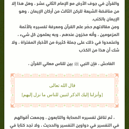
والقرآن في جوف الأرض مع الإمام الثاني عشر ، وهل هذا إلا
من مناقضة الشيعة للركن الثالث من أركان الإيمان ، وهو
الإيمان بالكتب.
ومِن مقالاتهم حصْر علم القرآن ومعرفة تفسيره بالأئمة
المزعومين ، وأنه مخزون عندهم ، وبه يعلمون كل شيء ،
واعتمدوا في ذلك على جملة كثيرة من الأخبار المفتراة ، ولا
شك أن هذا من الكذب
الفاحش ، فإن النبي ﷺ بين للناس معاني القرآن ،
قال الله تعالى
[وأنزلنا إليك الذكر لتبين للناس ما نزل إليهم]
، ثم تناقل تفسيره الصحابة والتابعون ، وجمعت أقوالهم
في التفسير في دواوين التفسير والحديث ، ولا تجد كتابا في