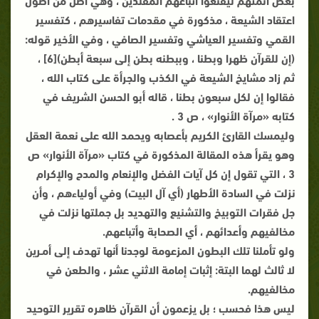
اعتقاد الشيعة ، مذكورة في مقدمات تفاسيرهم ، كتفسير
القمي وتفسير العياشي وتفسير الصافي ، وفي الأخير قوله:
(إن للقرآن ظهرا وبطنا ، وببطنه بطن إلى سبعة أبطن)[6] ،
ثم زاد مشايخ الشيعة في الكذب والجرأة على كتاب الله ،
فقالوا إن لكل سبعون بطنا ، قاله أبو الحسن الشريف في
كتابه «مرآة الأنوار» ، ص 3 .
وليمسك القارئ الكريم بأعصابه ويحمد الله على نعمة العقل
وهو يقرأ هذه المقالة المذكورة في كتاب «مرآة الأنوار» ص
3 ، التي تقول إن كل آيات الفضل والإنعام والمدح والإكرام
نزلت في السادة الأطهار (أي آل البيت) وفي أولياءهم ، وأن
جل فقرات التوبيخ والتشنيع والتهديد بل جملتها نزلت في
مخالفيهم وأعدائهم ، أي الصحابة وأتباعهم.
ولو تأملنا تلك البطون المزعومة لوجدنا أنها تهدف إلى أمـرين
لا ثالث لهما البتة: إثبات إمامة الاثني عشر ، والطعن في
مخالفيهم.
ليس هذا فحسب ؛ بل يزعمون أن القرآن ظاهره تقرير التوحيد