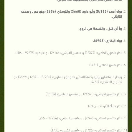
رواه أحمد (5/183) وأبو داود (3660) والترمذي (2656) وغيرهم ، وصححه
الألباني.
برأَ أي خلق ، والنسمة هي الروح.
رواه البخاري (6903).
انظر «أصول الكافي» (1/374) و «تفسير العياشي» (2/16) ، و «البحار» (92/78 – 106).
انظر تفسير الصافي (1/31).
وانظر ما قاله ابن تيمية رحمه الله في «مجموع الفتاوى» (13/236 – 237) و (3/29) ، و
«منهاج الاعتدال» (4/66).
انظر «تفسير العياشي» (2/261) ، و «تفسير الصافي» (3/134).
انظر «مرآة الأنوار» ، ص 163 .
انظر «تفسير العياشي» (2/42) ، و «تفسير الصافي» (3/254 – 255).
انظر «تفسير العياشي» (1/26) ، و «تفسير القمي» (1/30).