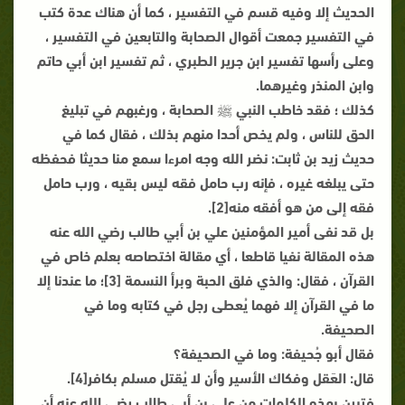
الحديث إلا وفيه قسم في التفسير ، كما أن هناك عدة كتب
في التفسير جمعت أقوال الصحابة والتابعين في التفسير ،
وعلى رأسها تفسير ابن جرير الطبري ، ثم تفسير ابن أبي حاتم
وابن المنذر وغيرهما.
كذلك ؛ فقد خاطب النبي ﷺ الصحابة ، ورغبهم في تبليغ
الحق للناس ، ولم يخص أحدا منهم بذلك ، فقال كما في
حديث زيد بن ثابت: نضر الله وجه امرءا سمع منا حديثا فحفظه
حتى يبلغه غيره ، فإنه رب حامل فقه ليس بقيه ، ورب حامل
فقه إلى من هو أفقه منه[2].
بل قد نفى أمير المؤمنين علي بن أبي طالب رضي الله عنه
هذه المقالة نفيا قاطعا ، أي مقالة اختصاصه بعلم خاص في
القرآن ، فقال: والذي فلق الحبة وبرأ النسمة [3]؛ ما عندنا إلا
ما في القرآن إلا فهما يُعطى رجل في كتابه وما في
الصحيفة.
فقال أبو جُحيفة: وما في الصحيفة؟
قال: العَقل وفكاك الأسير وأن لا يُقتل مسلم بكافر[4].
فتبين بهذه الكلمات من علي بن أبي طالب رضي الله عنه أن