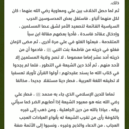
ذلك.
ثم لما حصل الخلاف بين علي ومعاوية رضي الله عنهما ؛ كان
لكل منهما أتباع ، فاستغل بعض المدسـوسين الحرب
السـياسية القـائمة لتصعيد الأمر لشـق عـصا المسـلمين ،
وإدخـال عـقائد فاسـدة ، فأحيا بعضهم مقالة ابن سبأ
المتقدمة ، فبعثوا الغلو في علي مرة أخرى ، ثم مضى الزمان
فغلو في ذريته من فاطـمة بنت النبي ﷺ ، فادعوا أن من
ذريته أحد عشر إماما معصوما ، لا تصح ولاية المسلمين إلا
لأحد منهم ، ثم أخذ دين الشيعة في التطور ، فلما لم يجدوا
في كتاب الله ما يسند عقيدتهم ؛ أولوا القرآن تأويلا تعسفيا
لا تطيقه اللغة العربية ، فصار دينا مستقلا جديدا ، مخالفا
تماما للدين الإسلامي الذي جاء به محمد ﷺ ، فصار علي
رضي الله عنه هو معبود الشيعة إذا أصابهم الضـر كما سيأتي
بيانه ، عياذا بالله من دين الجاهلية ، ومن ذهب إلى قبره
بالكوفة رأى من تقرب الشيعة له بأنواع العبادات العجب
العجاب ، من الدعاء والذبح وغيره ، ونسبوا إلى الأئمة صفة