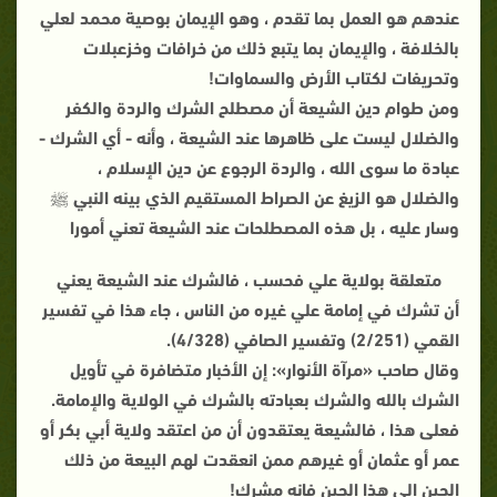
عندهم هو العمل بما تقدم ، وهو الإيمان بوصية محمد لعلي
بالخلافة ، والإيمان بما يتبع ذلك من خرافات وخزعبلات
وتحريفات لكتاب الأرض والسماوات!
ومن طوام دين الشيعة أن مصطلح الشرك والردة والكفر
والضلال ليست على ظاهرها عند الشيعة ، وأنه - أي الشرك -
عبادة ما سوى الله ، والردة الرجوع عن دين الإسلام ،
والضلال هو الزيغ عن الصراط المستقيم الذي بينه النبي ﷺ
وسار عليه ، بل هذه المصطلحات عند الشيعة تعني أمورا
متعلقة بولاية علي فحسب ، فالشرك عند الشيعة يعني
أن تشرك في إمامة علي غيره من الناس ، جاء هذا في تفسير
القمي (2/251) وتفسير الصافي (4/328).
وقال صاحب «مرآة الأنوار»: إن الأخبار متضافرة في تأويل
الشرك بالله والشرك بعبادته بالشرك في الولاية والإمامة.
فعلى هذا ، فالشيعة يعتقدون أن من اعتقد ولاية أبي بكر أو
عمر أو عثمان أو غيرهم ممن انعقدت لهم البيعة من ذلك
الحين إلى هذا الحين فإنه مشرك!