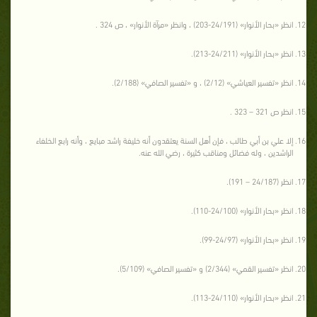
انظر «بحار الأنوار» (24/191-203) ، وانظر «مرآة الأنوار» ، ص 324 .
انظر «بحار الأنوار» (24/211-213).
انظر «تفسير العياشي» (2/12) ، و «تفسير الصافي» (2/188).
انظر ص 321 – 323 .
إلا علي بن أبي طالب ، فإن أهل السنة يعتقدون أنه خليفة راشد مبايع ، وأنه رابع الخلفاء
الراشدين ، وله فضائل ومناقب كثيرة ، رضي الله عنه.
انظر (24/187 – 191).
انظر «بحار الأنوار» (24/100-110).
انظر «بحار الأنوار» (24/97-99).
انظر «تفسير القمي» (2/344) و «تفسير الصافي» (5/109).
انظر «بحار الأنوار» (24/110-113).