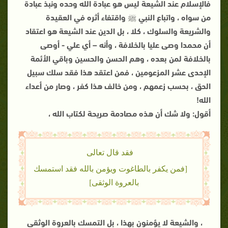
فالإسلام عند الشيعة ليس هو عبادة الله وحده ونبذ عبادة
من سواه ، واتباع النبي ﷺ واقتفاء أثره في العقيدة
والشريعة والسلوك ، كلا ، بل الدين عند الشيعة هو اعتقاد
أن محمدا وصى عليا بالخلافة ، وأنه – أي علي - أوصى
بالخلافة لمن بعده ، وهم الحسن والحسين وباقي الأئمة
الإحدى عشر المزعومين ، فمن اعتقد هذا فقد سلك سبيل
الحق ، بحسب زعمهم ، ومن خالف هذا كفر ، وصار من أعداء
الله!
أقول: ولا شك أن هذه مصادمة صريحة لكتاب الله ،
فقد قال تعالى
[فمن يكفر بالطاغوت ويؤمن بالله فقد استمسك
بالعروة الوثقى]
، والشيعة لا يؤمنون بهذا ، بل التمسك بالعروة الوثقى