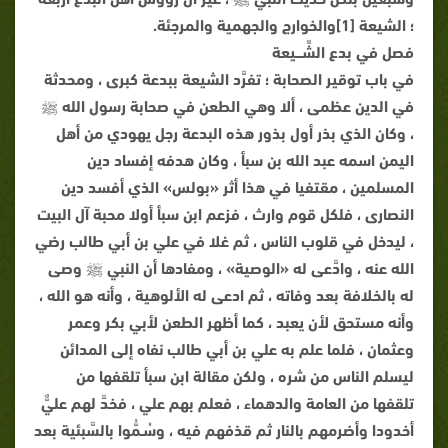
؛ الشيعة [1]والخوارج والجهمية والمرجئة.
فصل في بدع الشِّـــيعة
في باب توقير الصحابة ؛ تفرَّد الشيعة ببدعة كبرى ، ومحدثة
في الدين عظمى ، ألا وهي الطعن في صحابة رسول الله ﷺ
، وكان الذي بذر أول بذور هذه البدعة رجل يهودي من أهل
اليمن اسمه عبد الله بن سبأ ، وكان هدفه إفساد دين
المسلمين ، مقتفيا في هذا أثر «بولس» الذي أفسد دين
النصارى ، فلكل قوم وارث ، فزعم ابن سبأ أولا محبة آل البيت
، ليدخل في قلوب الناس ، ثم غلا في علي بن أبي طالب رضي
الله عنه ، وادَّعى له «الوصية» ، ومفادها أن النبي ﷺ وصى
له بالخلافة بعد وفاته ، ثم ادعى له الألوهية ، وأنه هو الله ،
وأنه مستحق لأن يعبد ، كما أظهر الطعن لأبي بكر وعمر
وعثمان ، فلما علم به علي بن أبي طالب نفاه إلى المدائن
ليسلم الناس من شره ، ولكن مقالة ابن سبأ تلقفها من
تلقفها من العامة والدهماء ، فعلم بهم علي ، فخدَّ لهم عليٌّ
أخدودا وأضرمهم بالنار ثم قذفهم فيه ، وسُـمُّوا بالسَّبئية بعد