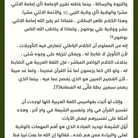
والنبوة والرسالة ، بينما باطنه تقرير الإمامة (أي إمامة الاثني
عشر) والولاية (أي ولاية النبي ﷺ والأئمة الاثني عشر).
وهذا الكلام ظاهر البطلان ، فلماذا لم يقرر الله إمامة الاثني
عشر وولاية علي بوضوح ، ولماذا لا يخاطب الله الناس
بوضوح؟!
إنه من المعلوم أن الكلام الباطني تتعارض فيه التأويلات ،
لأن التأويل لا ضابط له ، ويمكن تنزيله على وجوه شتى ،
بخلاف الكلام الواضح المباشر ؛ فإن اللغة العربية هي الضابط
له ، ولو كان كما
يزعمون لما عُدَّ القرآن فصيحا ، ولما عُد مبينا
، لأن الفصيح المبين هو الذي يُفصح عما فيه ، بينما الذي
يضمر سبعين بطنا فأنَّى له الفصاحة[7].
وإنك لو أتيت بقواميس اللغة العربية كلها لوجدت أن
تفسير القرآن في وادٍ وتفسير الشيعة في وادٍ آخر ، وهذه
أمثلة على تفسيرهم لبعض الآيات:
أوَّل الشيعـة توحيد العبادة الذي هو أهم المهمات بالولاية
لعلي والبراءة ممن هم ضده ، فقالوا إن الله ما بعث نبيا قط