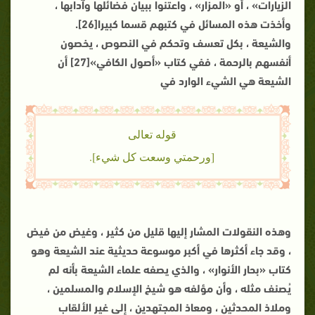
الزيارات» ، أو «المزار» ، واعتنوا ببيان فضائلها وآدابها ،
وأخذت هذه المسائل في كتبهم قسما كبيرا[26].
والشيعة ، بكل تعسف وتحكم في النصوص ، يخصون
أنفسهم بالرحمة ، ففي كتاب «أصول الكافي»[27] أن
الشيعة هي الشيء الوارد في
قوله تعالى
[ورحمتي وسعت كل شيء].
وهذه النقولات المشار إليها قليل من كثير ، وغيض من فيض
، وقد جاء أكثرها في أكبر موسوعة حديثية عند الشيعة وهو
كتاب «بحار الأنوار» ، والذي يصفه علماء الشيعة بأنه لم
يُصنف مثله ، وأن مؤلفه هو شيخ الإسلام والمسلمين ،
وملاذ المحدثين ، ومعاذ المجتهدين ، إلى غير الألقاب