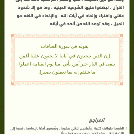
القرآن ، ليضفوا عليها الشرعية الدينية ، وما هو إلا شذوذ
عقلي وافتراء وإلحاد في آيات الله ، والإلحاد في اللغة هو
الميل ، وقد توعد الله من ألحد في آياته
بقوله في سورة الصافات
[إن الذين يلحدون في آياتنا لا يخفون علينا أفمن
يلقى في النار خير أمن يأتي آمنا يوم القيامة اعملوا
ما شئتم إنه بما تعملون بصير].
المراجع
الشيعة طوائف كثيرة ، وأغلبهم الاثني عشرية ، ويُسمون أيضا بالإمامية ، نسبة إلى
الأئمة الاثني عشر الذين يعظمونهم كما سيأتي.