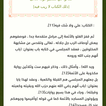
[ذلك الكتاب لا ريب فيه]
: الكتاب: علي ولا شك فيه[11].
ثم قفز الغلو بالأئمة إلى مراحل متقدمة جدا ، فوصفوهم
ببعض أوصاف الرب جل جلاله ، تعالى وتقدس عن مشابهة
المخلوقين ، فعقد المجلسي في كتابه باب بعنوان: (باب
أنهم جنب الله وروحه
ويد الله) ، وأمثال ذلك ، وذكر فيهم ست وثلاثين رواية
مكذوبة على الأئمة[12].
بل جعلهم المجلسي هم القبلة والكعبة ، وعقد لهذا بابا
بعنوان: (باب أنهم رضي الله عنهم حزب الله وبقيته وكعبته
وقبلته) ، وجاء في هذا بسبع روايات[13].
ويؤولون المساجد بالأئمة كما في قوله )وأقيموا وجوهكم
عند كل مسجد([14].