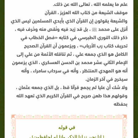
علم ما يعلمه الله ، تعالى الله عن ذلك.
موقف الشيعة من كتاب الله العزيز ، القرآن
والشيعة يقولون إن القرآن الذي بأيدي المسلمين ليس الذي
أنزل على محمد ﷺ ، بل قد زيد فيه ونُقص منه وحُرف فيه ،
ذكر ذلك النوري الطبرسي في كتابه «فصل الخطاب في
تحريف كتاب رب الأرباب» ، ويزعمون أن القرآن الصحيح
الكامل هو الذي جمعه علي ، ثم تناقله الأئمة من علي إلى
الإمام الثاني عشر محمد بن الحسن العسكري ، الذي يزعمون
أنه هو المهدي المنتظر ، وأنه في سرداب سامراء ، وأنه
سيخرج في آخر الزمان.
ولا شك أن عليا لم يجمع قرآنا قط ، بل الذي جمعه عثمان ،
وقولهم هذا طعن صريح في القرآن الكريم الذي تعهد الله
بحفظه
في قوله
[ إنا نحن نزلنا الذكر وإنا له لحافظون] ،