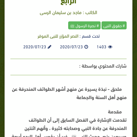
الكاتب : ماجد بن سليمان الرسى
# حقوق النبى
# نصرة الرسول ﷺ
تحت قسم :
النصر المؤزر للنبى الموقر
2020/07/23
2020/07/23
1403
شارك المحتوي بواسطة :
ملحق - نبذة يسيرة عن منهج أشهر الطوائف المنحرفة عن
منهج أهل السنة والجماعة
مقدمة
تقدمت الإشارة في الفصل السابق إلى أن الطوائف
المنحرفة عن جادة النبي وصحابته كثيرة ، وأنهم اثنتين
وسبعين بنص حديث النبي ﷺ ، غير أن رؤوس أهل البدع أربعة