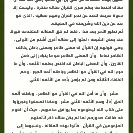
مقالة اختصاصه بعلم سري للقرآن مقالة منكرة ، وليست إلا
دعوة صريحة للصد عن تدبر القرآن وفهم معانيه ، الذي هو
صد عن دين الله وشريعته في الحقيقة.
ثم تطور الأمر بعد هذا ، فلما لم تلق المقالة المتقدمة قبولا
عند بعض الشيعة ؛ لجئوا إلى مقالة أخرى أشنـع من الأولى ،
وهي قولهم إن القرآن له معنى ظاهر ومعنى باطن يخالف
الظاهر تماما ، وأن المعنى الظاهر هو ما يتبادر إلى ذهن
القارئ ، وأن المعنى الباطن قد اختص بعلمه الأئمة ، وأن ما
حرم الله في القرآن هو الظاهر وباطنه أئمة الجور ، وهم
الخلفاء الثلاثة ومن لم يؤمن بأحد من الأئمة الاثني
عشر ، وأن ما أحل الله في القرآن هو الظاهر ، وباطنه أئمة
الحق [5]، وهم الأئمة الاثني عشر ، وهكذا تعسفوا وتجرؤوا
على كتاب الله ليطوعوه بما يوافق مذهبهم ، حيث أن القوم
قد ضاقت صدورهم لما لم يكن هناك ذكر لأئمتهم
المزعومين في القرآن ، فأتوا بهذه المقالة ، ونسبوها إلى
بعض أئمتهم ليقنعوا أتباعهم المقلِّدين ، وهي أصل من أصول