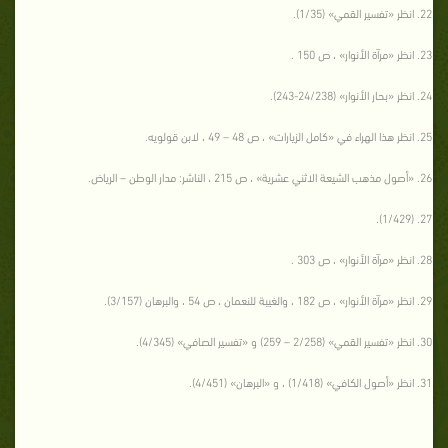
انظر «تفسير القمي» (1/35).
انظر «مرآة الأنوار» ، ص 150 .
انظر «بحار الأنوار» (24/238-243).
انظر هذا الهراء في «كامل الزيارات» ، ص 48 – 49 ، لابن قولويه.
«أصول مذهب الشيعة الاثني عشرية» ، ص 215 ، الناشر: مدار الوطن – الرياض.
(1/429).
انظر «مرآة الأنوار» ، ص 303 .
انظر «مرآة الأنوار» ، ص 182 ، والغيبة للنعمان ، ص 54 ، والبرهان (3/157).
انظر «تفسير القمي» (2/258 – 259) و «تفسير الصافي» (4/345).
انظر «أصول الكافي» (1/418) ، و «البرهان» (4/451).