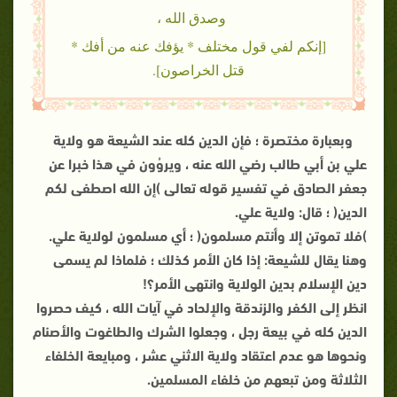
وصدق الله ،
[إنكم لفي قول مختلف * يؤفك عنه من أفك *
قتل الخراصون].
وبعبارة مختصرة ؛ فإن الدين كله عند الشيعة هو ولاية
علي بن أبي طالب رضي الله عنه ، ويروُون في هذا خبرا عن
جعفر الصادق في تفسير قوله تعالى )إن الله اصطفى لكم
الدين( ؛ قال: ولاية علي.
)فلا تموتن إلا وأنتم مسلمون( ؛ أي مسلمون لولاية علي.
وهنا يقال للشيعة: إذا كان الأمر كذلك ؛ فلماذا لم يسمى
دين الإسلام بدين الولاية وانتهى الأمر؟!
انظر إلى الكفر والزندقة والإلحاد في آيات الله ، كيف حصروا
الدين كله في بيعة رجل ، وجعلوا الشرك والطاغوت والأصنام
ونحوها هو عدم اعتقاد ولاية الاثني عشر ، ومبايعة الخلفاء
الثلاثة ومن تبعهم من خلفاء المسلمين.