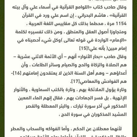
وقال صاحب كتاب «اللوامع القرآنية في أسماء علي وآل بيته
القرآنية» ، هاشم البحراني ، إن اسم علي ورد في القرآن
1154 مرة ، محطما بذلك كل مقاييس اللغة العربية ،
ومتجاوزا أصول العقل والمنطق ، ومن ذلك تفسيره لكلمة
«الإمام» الواردة في قوله تعالى )وكل شيء أحصيناه في
إمام مبين( بأنه علي![15]
وقال صاحب «بحار الأنوار» أنهم – أي الأئمة الاثني عشرية –
هم الصلاة والزكاة والحج والصيام وسائر الطاعات ، وأن
أعداؤهم – وهم أهل السنة الذين لا يعتقدون إمامتهم [16]-
هم الفواحش والمعاصي[17].
وتارة يؤول الملائكة بهم ، وتارة بالكتب السماوية ، والأنوار
الإلـٰهية ، بل فسر الجمادات بهم ، فقال إنهم الماء المعين
المذكور في آخر سورة تبارك ، والبئر المعطلة والقصر
المشيد المذكوران في سورة الحج ،
لأنهما معطلان عن الحكم ، وأما الفواكه والسحاب والمطر
والظل المذكورة في القرآن فأولها بعلم الأئمة وبركتهم