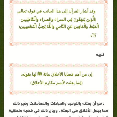
وقد أشار القرآن إلى هذا الجانب في قوله تعالى
)الَّذِينَ يُنفِقُونَ فِي السراء والضراء وَالْكَاظِمِينَ
الْغَيْظَ وَالْعَافِينَ عَنِ النَّاسِ وَاللَّهُ يُحِبُّ الْمُحْسِنِين(
[3].
تنبيه
إن من أهم قضايا الأخلاق بيانَهُ ﷺ لها بقوله:
(إنما بعثت لأتمم مكارم الأخلاق)
، مع أن بِعثته بالتوحيد والعبادات والمعاملات وغير ذلك
مما يجعل الأخلاق هي البعثة ، وبيان ذلك في قضية منطقية
قطعية ، مقدمتها حديث صحيح وهو (الدين حسن الخلق) ،