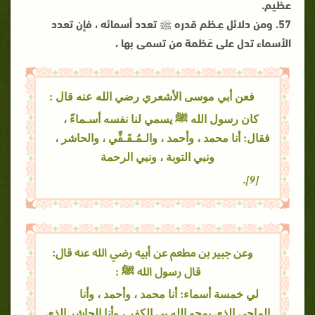
عظيم.
57. ومن دلائل عِـظم قدره ﷺ تعدد أسمائه ، فإن تعدد
الأسماء تدل على عَظمة من تسمى بها ،
فعن أبي موسى الأشعري رضي الله عنه قال :
كان رسول الله ﷺ يسمي لنا نفسه أسـماءً ،
فقال: أنا محمد ، وأحمد ، والـمُـقَـفِّي ، والحاشر ،
ونبي التوبة ، ونبي الرحمة
[9].
وعن جبير بن مطعم عن أبيه رضي الله عنه قال:
قال رسول الله ﷺ :
لي خمسة أسماء: أنا محمد ، وأحمد ، وأنا
الماحي الذي يمحو الله بي الكفر ، وأنا الحاشر الذي