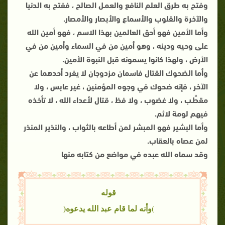
وفتح به طرق العلم النافع والعمـل الصالح ، ففتح به الدنيا
والآخرة والقلوب والأسماع والأبصار والأمصار.
وأما الأمين فهو أحق العالمين بهذا الاسم ، فهو أمين الله
على وحيه ودينه ، وهو أمين من في السماء وأمين من في
الأرض ، ولهذا كانوا يسمونه قبل النبوة الأمين.
وأما الضحوك القتال فاسمان مزدوجان لا يفرد أحدهما عن
الآخر ، فإنه ضحوك في وجوه المؤمنين ، غير عابس ، ولا
مقطِّـب ، ولا غضوب ، ولا فظ ، قتال لأعداء الله ، لا تأخذه
فيهم لومة لائم.
وأما البشير فهو المبشر لمن أطاعه بالثواب ، والنذير المنذر
لمن عصاه بالعقاب.
وقد سماه الله عبده في مواضع من كتابه منها
قوله
)وأنه لما قام عبد الله يدعوه(