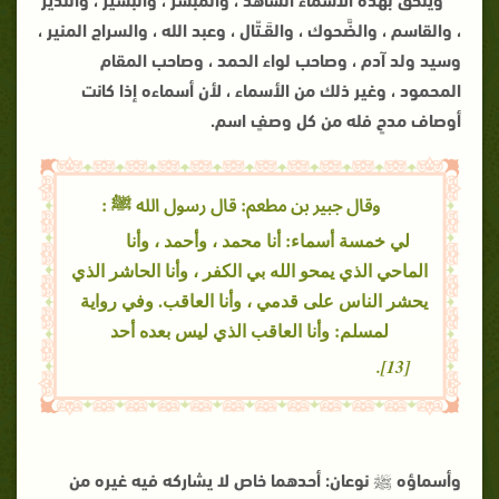
، والقاسم ، والضَّحوك ، والقَـتّال ، وعبد الله ، والسراج المنير ،
وسيد ولد آدم ، وصاحب لواء الحمد ، وصاحب المقام
المحمود ، وغير ذلك من الأسماء ، لأن أسماءه إذا كانت
أوصاف مدحٍ فله من كل وصفٍ اسم.
وقال جبير بن مطعم: قال رسول الله ﷺ :
لي خمسة أسماء: أنا محمد ، وأحمد ، وأنا
الماحي الذي يمحو الله بي الكفر ، وأنا الحاشر الذي
يحشر الناس على قدمي ، وأنا العاقب. وفي رواية
لمسلم: وأنا العاقب الذي ليس بعده أحد
[13].
وأسماؤه ﷺ نوعان: أحدهما خاص لا يشاركه فيه غيره من