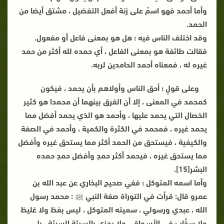
وأما أحمد فهو اسمٌ على زنة أفعل التفضيل ، مشتق أيضا من
الحمد.
وقد اختلف الناس فيه ؛ هل هو بمعنى فاعل أو مفعول.
فقالت طائفة هو بمعنى الفاعل ، أي حمده لله أكثر من حمد
غيره له ، فمعناه أحمد الحامدين لربه.
وعلى قولٍ ؛ أحق الناس وأولاهم بأن يحمد ، فيكون
كمحمد في المعنى ، إلا أن الفرق بينهما أن محمدا هو كثير
الخصال التي يحمد عليها ، وأحمد هو الذي يحمد أفضل مما
يحمد غيره ، فمحمد في الكثرة والكمية ، وأحمد في الصفة
والكيفية ، فيستحق من الحمد أكثر مما يستحق غيره وأفضل
مما يستحق غيره ، فيحمد أكثر حمدٍ وأفضل حمدٍ حمده
البشر[15].
وأما اسمه المتوكل ؛ ففي صحيح البخاري عن عبد الله بن
عمرو قال: قرأت في التوراة صفة النبي ﷺ : محمد رسول
الله ، عبدي ورسولي ، سميته المتوكل ، ليس بفظ ولا غليظ
ولا سخَّاب في الأسـواق ، ولا يجزي بالسيئة السيئة ، بل