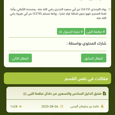
رواه الترمذي (3615) عن أبي سعيد الخدري رضي الله عنه ، وصححه الألباني. وأما
لفظ الصحيح فهو بدون لفظة (ولا فخر) ، رواها مسلم (2278) عن أبي هريرة رضي
الله عنه.
# عظمة النبى
# نصرة الرسول ﷺ
شارك المحتوي بواسطة :
المقال السابق
المقال التالى
مقالات في نفس القسم
ملحق الدليل السادس والتسعين من دلائل عظمة النبي ﷺ
ماجد بن سليمان الرسى
1428
2020-08-06