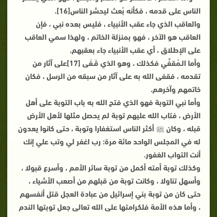
الناس على قدمه ، فكأنه بُعث ليحشر الناس[16].
والعاقب الذي جاء عقب الأنبياء ، فليس بعده نبي ، فإن
العاقب هو الآخر ، فهو بمنزلة الخاتم ، ولهذا سمي العاقب
على الإطلاق ، أي عقب الأنبياء جاء بعقبهم.
وأما الـمُقفِّي فكذلك ، وهو الذي قَـفَى [17]على آثار من
تقدمه ، فقفى الله به على آثار من سبقه من الرسل ، فكان
خاتمهم وآخرهم.
وأما نبي التوبة فهو الذي فتح الله به باب التوبة على أهل
الأرض ، فتاب الله عليهم توبة لم يحصل مثلها لأهل الأرض
قبله ، وكان ﷺ أكثر الناس استغفارا وتوبة ، حتى كانوا يعدون
له في المجلس الواحد مائة مرة: رب اغفر لي وتب علي إنك
أنت التواب الغفور.
وكذلك توبة أمته أكمل من توبة سائر الأمم ، وأسرع قبولا ،
وأسهل تناولا ، وكانت توبة من قبلهم من أصعب الأشياء ،
حتى كان من توبة بني إسرائيل من عبادة العجل قتل أنفسهم
، وأما هذه الأمة فلكرامتها على الله تعالى جعل توبتها الندم