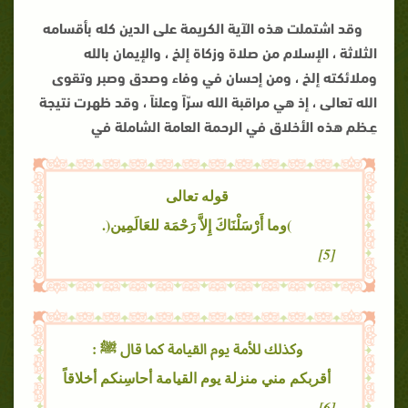
وقد اشتملت هذه الآية الكريمة على الدين كله بأقسامه
الثلاثة ، الإسلام من صلاة وزكاة إلخ ، والإيمان بالله
وملائكته إلخ ، ومن إحسان في وفاء وصدق وصبر وتقوى
الله تعالى ، إذ هي مراقبة الله سرّاً وعلناً ، وقد ظهرت نتيجة
عِـظم هذه الأخلاق في الرحمة العامة الشاملة في
قوله تعالى
)وما أَرْسَلْنَاكَ إِلاَّ رَحْمَة للعَالَمِين(.
[5]
وكذلك للأمة يوم القيامة كما قال ﷺ :
أقربكم مني منزلة يوم القيامة أحاسِنكم أخلاقاً
[6].