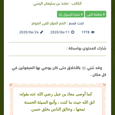
الكاتب : ماجد بن سليمان الرسي
# عظمة النبى
# نصرة الرسول ﷺ
تحت قسم :
النصر المؤزر للنبى الموقر
2020/06/24
2020/06/11
1978
شارك المحتوي بواسطة :
وقد عُـنِي ﷺ بالأخلاق حتى كان يوصي بها المبعوثين في
كل مكان ،
كما أوصى معاذ بن جبل رضي الله عنه بقوله:
اتق الله حيث ما كنت ، وأتبع السيئة الحسنة
تمحها ، وخالق الناس بخلق حسن.