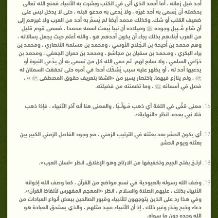
أحد قبل زمانه ، أما أحمد الذي أتى في الكتب وبشرت به الأنبياء فمنع الله تعالى
بحكمته أن يُسمى به أحد غيرَه ، ولا يُدعى به مدعو قبلَه ، حتى لا يدخل لبس على
ضعيف القلب أو شك. وكذلك محمد أيضا لم يُسمَّ به أحد من العرب ولا غيرهم إلى
أن شاع قُــبيل وجوده ﷺ وميلاده أن نبيا يُبعث اسمه محمدا ، فسمى قوم قليل
من العرب أبناءهم بذلك رجاء أن يكون أحدهم هو ، والله أعلم حيث يجعل رسالاته ،
وهم محمد بن أُحيحة بن الـجُلاح الأوسي ، ومحمد بن مسلمة الأنصاري ، ومحمد بن
براء البكري ، ومـحمد بن سفيان بن مجاشع ، ومحمد بن حمران الجعفي ، ومحمد بن
خزاعي السلمي ، ولا سابع لهم. ثم حمى الله كل من تسمى به أن يدَّعي النبوة أو
يدعيها أحد له ، أو يظهر عليه سبب يُشكِّك أحدا في أمره حتى تحققت السمتان له
ﷺ ، ولم ينازَع فيهما. باختصار يسير من «الشفا بتعريف حقوق المصطفى ﷺ » ،
فصل في أسمائه ﷺ ، وما تضمنته من فضيلته.
معنى قفَّى في اللغة أي ذهب مُـوَلِّــيًا ، والمعنى هنا أنه آخر الأنبياء ، فإذا ذهب
فلا نبي بعده. انظر «النهاية».
أي يكون الحشر بعد بعثته في الترتيب الزمني ، مع وجود الفاصل الزمني الكبير بين
بعثته ويوم الحشر.
ارتـجَ بفتح الجيم وتخفيفها من الارتاج وهو الإغلاق. انظر «لسان العرب».
وصَف الله رسوله بالعبودية في تسع مواضع من القرآن ، كما وصف الله إخوانه
الأنبياء بذلك ، عليهم الصلاة والسلام ، انظر «المعجم المفهرس لألفاظ القرآن».
وفي هذا رد على الذين يتوجهون للأنبياء وقبور الصالحين ببعض أنواع العبادات من
دعاء وذبح ونذر وغير ذلك ، إذ أن الأنبياء عبيد مثلهم ، والذي يستحق العبادة هو
الله وحده دون ما سواه.