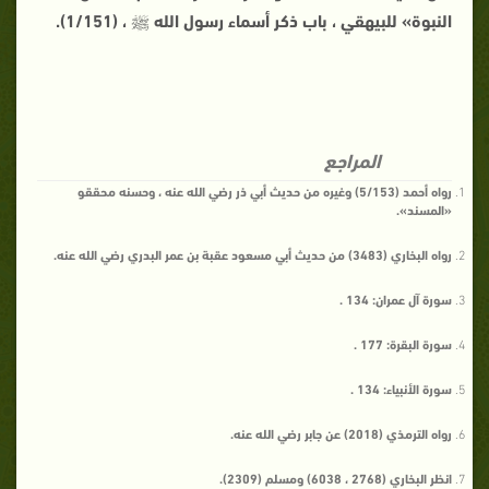
النبوة» للبيهقي ، باب ذكر أسماء رسول الله ﷺ ، (1/151).
المراجع
رواه أحمد (5/153) وغيره من حديث أبي ذر رضي الله عنه ، وحسنه محققو
«المسند».
رواه البخاري (3483) من حديث أبي مسعود عقبة بن عمر البدري رضي الله عنه.
سورة آل عمران: 134 .
سورة البقرة: 177 .
سورة الأنبياء: 134 .
رواه الترمذي (2018) عن جابر رضي الله عنه.
انظر البخاري (2768 ، 6038) ومسلم (2309).