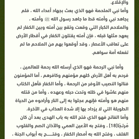
والإقلاع.
وأما نبي الملحمة فهو الذي بعث بجهاد أعداء الله ، فلم
يجاهد نبي وأمته قط ما جاهد رسول الله ﷺ وأمته ،
والملاحم الكبار التي وقعت وتقع بين أمته وبين الكفار لم
يعهد مثلها قبله ، فإن أمته يقتلون الكفار في أقطار الأرض
على تعاقب الأعصار ، وقد أوقعوا بهم من الملاحم ما لم
تفعله أمة سواهم.
وأما نبي الرحمة فهو الذي أرسله الله رحمة للعالمين ،
فرحم به أهل الأرض كلهم مؤمنهم وكافرهم ، أما المؤمنون
فنالوا النصيب الأوفر من الرحمة ، وأما الكفار فأهل الكتاب
منهم عاشوا في ظله وتحت حبله وعهده ، وأما من قتله
منهم هو وأمته فإنهم عجلوا به إلى النار وأراحوه من الحياة
الطويلة التي لا يزداد بها إلا شدة العذاب في الآخرة.
وأما الفاتح فهو الذي فتح الله به باب الهدى بعد أن كان
مُرتـجًا[18] ، وفتح به الأعين العمي والآذان الصم والقلوب
الغلف ، وفتح الله به أمصار الكفار ، وفتـــــــــح به أبواب الجنة ،