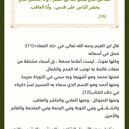
يحشر الناس على قدمي ، وأنا العاقب.
[10]
قال ابن القيم رحمه الله تعالى في «زاد المعاد»[11]:
فصل في أسمائه
وكلها نعوتٌ ، ليست أعلاما محضة ، بل أسماء مشتقة من
صفات قائمة به توجب له المدح والكمال.
فمنها محمد وهو أشهرها وبه سمي في التوراة صريحا.
ومنها أحمد وهو الاسم الذي سماه به المسيح لسرٍّ ذكرناه
في ذلك الكتاب[12].
ومنها المتوكل ، ومنها الماحي والحاشر والعاقب
والـمُــــقَــــفِّي ونبي التوبة ونبي الرحمة ونبي الملحمة والفاتح
والأمين.
ويُلحق بهذه الأسماء الشاهد ، والمبشر ، والبشير ، والنذير