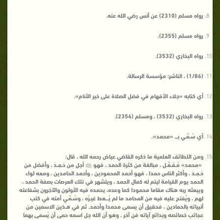
رواه مسلم (2310) عن أنس رضي الله عنه.
رواه مسلم (2355).
رواه البخاري (3532).
(1/86) ، الناشر: مؤسسة الرسالة.
أي كتابه «جلاء الأفهام في فضل الصلاة على خير الأنام».
رواه البخاري (3532) ، ومسلم (2354).
أي سُـمِّـي بـــ «محمد».
ومن اللطائف العلمية ما ذكره القاضي عياض رحمه الله ، قال:
«محمد» مُـفَـعَّـل ، مبالغة من كثرة الحمد ، فهو ﷺ أجل من حَـمِـدَ ، وأفضل من
حَـمِـدَ ، وأكثر الناس حمدا ، فهو أحمد المحمودين ، وأحمد الحامدين ، ومعه لواء
الحمد يوم القيامة ليتم له كمال الحمد ، ويتشهر في تلك العرصات بصفة الحمد ،
ويبعثه ربه هناك مقاما محمودا كما وعده، يحمده فيه الأولون والآخِرون بشفاعته
لهم ، ويُفتح عليه فيه من المحامد ما لم يُـــعط غيـرُه ، وسُـمِّـي أمته في كتب
أنبيائه بالحمادين ، فحقيق أن يسمى محمدا وأحمد. ثم في هـٰذين الاسمين من
عجائب خصائصه وبدائع آياته فن آخر ، وهو أن الله جل اسمه حمى أن يُسمى بهما