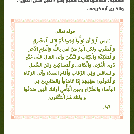
والكبرى آية كريمة ،
قوله تعالى
)ليس الْبِرَّ أَن تُوَلُّواْ وُجُوهَكُمْ قِبَلَ الْمَشْرِقِ
وَالْمَغْرِبِ ولكن الْبِرَّ مَنْ آمن بِاللَّهِ وَالْيَوْمِ الآخر
وَالْمَلَائِكَة وَالْكِتَابِ وَالنَّبِيِّينَ وآتى المَالَ عَلَى حُبِّهِ
ذَوِى الْقُرْبَى وَالْيَتَامَى وَالْمَسَاكِينَ وَابْنَ السَّبِيلِ
والسائلين وَفِي الرِّقَابِ وَأَقَامَ الصلاة وآتى الزكاة
وَالْمُوفُونَ بِعَهْدِهِمْ إِذَا عَاهَدُواْ وَالصَّابِرِينَ فِي
البأساء والضَّرَّاءِ وَحِينَ الْبَأْسِ أولئك الَّذِينَ صَدَقُوا
وأولئك هُمُ الْمُتَّقُون(
[4].