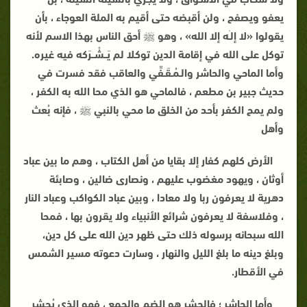
يعفو ويصفح ، ولن أقبضه حتى أقيم به الملة العوجاء ، بأن
يقولوا «لا إلـٰه إلا الله» ، وهو ﷺ أحق الناس بهذا الاسم لأنه
توكل على الله في إقامة الدين توكلا لم يَــشْــرَكه فيه غيره.
وأما الماحي والحاشر والـمُـقَـفِّي والعاقب فقد فسرت في
حديث جبير بن مطعم ، فالماحي هو الذي محا الله به الكفر ،
ولم يمح الكفر بأحد من الخلق ما محي بالنبي ﷺ ، فإنه بُعث
وأهل
الأرض كلهم كفار إلا بقايا من أهل الكتاب ، وهم ما بين عباد
أوثان ، ويهود مغضوب عليهم ، ونصارى ضالين ، وصابئة
دهرية لا يعرفون ربا ولا معادا ، وبين عباد الكواكب وعباد النار
، وفلاسفة لا يعرفون شرائع الأنبياء ولا يقرون بها ، فمحا
الله سبحانه برسوله ذلك حتى ظهر دين الله على كل دين،
وبلغ دينه ما بلغ الليل والنهار ، وسارت دعوته مسير الشمس
في الأقطار.
وأما الحاشر ؛ فالحشر هو الضم والجمع ، فهو الذي يُحشر