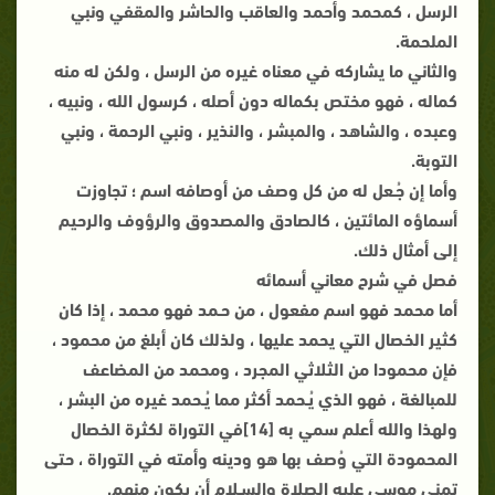
الرسل ، كمحمد وأحمد والعاقب والحاشر والمقفي ونبي
الملحمة.
والثاني ما يشاركه في معناه غيره من الرسل ، ولكن له منه
كماله ، فهو مختص بكماله دون أصله ، كرسول الله ، ونبيه ،
وعبده ، والشاهد ، والمبشر ، والنذير ، ونبي الرحمة ، ونبي
التوبة.
وأما إن جُـعل له من كل وصف من أوصافه اسم ؛ تجاوزت
أسماؤه المائتين ، كالصادق والمصدوق والرؤوف والرحيم
إلى أمثال ذلك.
فصل في شرح معاني أسمائه
أما محمد فهو اسم مفعول ، من حـمد فهو محمد ، إذا كان
كثير الخصال التي يحمد عليها ، ولذلك كان أبلغ من محمود ،
فإن محمودا من الثلاثي المجرد ، ومحمد من المضاعف
للمبالغة ، فهو الذي يُـحمد أكثر مما يُـحمد غيره من البشر ،
ولهذا والله أعلم سمي به [14]في التوراة لكثرة الخصال
المحمودة التي وُصف بها هو ودينه وأمته في التوراة ، حتى
تمنى موسى عليه الصلاة والسـلام أن يكون منهم.