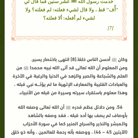
خدمت رسول الله ﷺ عشر سنين فما قال لي
"أُف" قط ، ولا قال لشيء فعلته: لم فعلته؟ ولا
لشيء لم أفعله: ألا فعلته؟
[7]
وكان ﷺ أحسن الناس خلقا.[8] انتهى باختصار يسير.
ومن المعلوم أن الله تعالى قد آتى الله نبيه محمدا ﷺ من
العلم والشجاعة والصبر والزهد في الدنيا والرغبة في الآخرة
والعبادات القلبية والمعارف الإلـٰهية ما لم يؤتَــــه نبي قبله ،
وهذا معلوم باستقراء سيرته وسيرة من قبله من الأنبياء.
56. ومن دلائل عِظم قدره ﷺ أن الله تعالى وصفه الله
بأوصاف لم يصف بها أحد قبله ، فقد وصفه بالشاهد
والـمبشر والنذير والسراج المنير كما في سورة الأحزاب
(الآيتين 45 – 46) ، ووصفه بأنه رحمة للعالمين ، وأنه ذو خلق