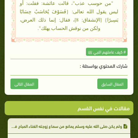
"من حوسب عذب"، قالت عائشة: فقلت: أو
ليس يقول الله تعالى: {فَسَوْفَ يُحَاسَبُ حِسَابًا
يَسِيرًا} [الإنشقاق: 8]، فقال: إنما ذلك العرض،
ولكن من نوقش الحساب يهلك".
# كيف عاملهم النبي ﷺ
شارك المحتوي بواسطة :
المقال السابق
المقال التالى
مقالات في نفس القسم
ولم يكن صلى الله عليه وسلم يمانع من سماع زوجته الغناء المباح في العيد: