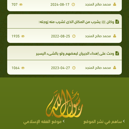
محمد صالح المنجد
707
2024-08-17
وكان ﷺ يشرب من المكان الذي تشرب منه زوجته:
محمد صالح المنجد
1935
2022-08-25
وحث على إهداء الجيران لبعضهم ولو بالشيء اليسير
محمد صالح المنجد
1064
2023-04-27
ساهم في نشر الموقع
موقع الفقه الإسلامي