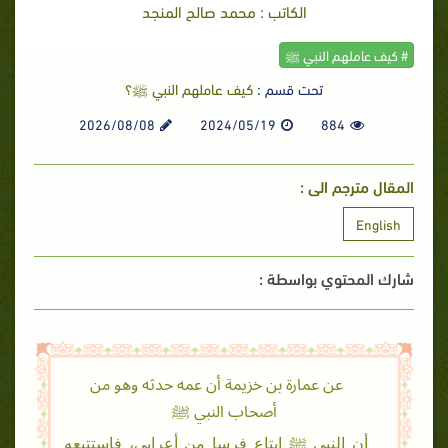
الكاتب : محمد صالح المنجد
# كيف عاملهم النبي ﷺ
تحت قسم :
كيف عاملهم النبي ﷺ؟
2026/08/08
2024/05/19
884
المقال مترجم الى :
English
شارك المحتوي بواسطة :
عن عمارة بن خزيمة أن عمه حدثه وهو من
أصحاب النبي ﷺ
أن النبي ﷺ ابتاع فرسا من أعرابي، فاستتبعه