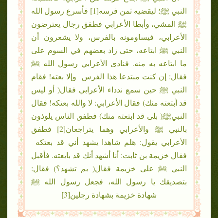
النبي ﷺ؛ ليقضيه ثمن فرسه[1] فأسرع رسول الله
ﷺ المشي، وأبطا الأعرابي فطفق رجال يعترضون
الأعرابي، فيساومونه بالفرس، ولا يشعرون أن
النبي ﷺ ابتاعه، حتى زاد بعضهم في السوم على
ما ابتاعه به منه. فنادى الأعرابي رسول الله ﷺ
فقال: إن كنت مبتدعا هذا الفرس وإلا بعته! فقام
النبي ﷺ حين سمع ندداء الأعرابي فقال( أو ليس
قد أبتعته منك) فقال الأعرابي: لا والله بعتكه! فقال
النبيﷺ( بلى قد ابتعته منك) فطفق الناس يلوذون
بالنبي ﷺ والأعرابي وهما يتراجعان[2] فطفق
الأعرابي يقول: هلم شاهدا يشهد أني قد بعتكه
فقال خزيمة بن ثابت: أنا أشهد أنك قد بايعته. فأقبل
النبي ﷺ على خزيمة فقال( بم تشهد؟) فقال:
بتصديقك يا رسول الله، فجعل رسول الله ﷺ
شهادة خزيمة بشهادة رجلين[3]