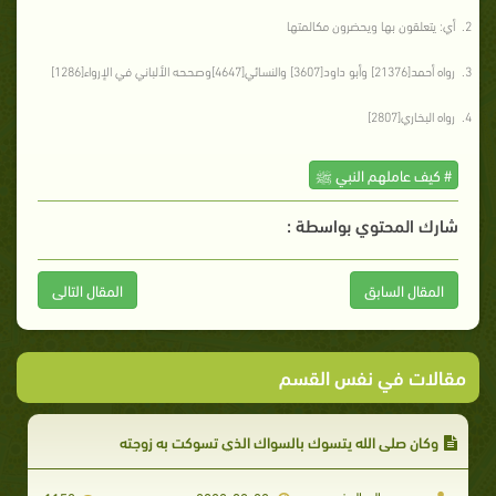
أي: يتعلقون بها ويحضرون مكالمتها
رواه أحمد[21376] وأبو داود[3607] والنسائي[4647]وصححه الألباني في الإرواء[1286]
رواه البخاري[2807]
# كيف عاملهم النبي ﷺ
شارك المحتوي بواسطة :
المقال السابق
المقال التالى
مقالات في نفس القسم
وكان صلى الله يتسوك بالسواك الذي تسوكت به زوجته