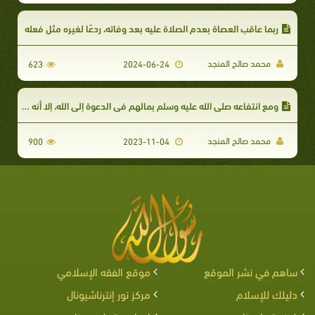
ربما عاقب العصاة بعدم الصلاة عليه بعد وفاته، ردعًا لغيره مثل فعله
محمد صالح المنجد
623
2024-06-24
ومع انتفاعه صلى الله عليه وسلم بمالهم في الدعوة إلى الله، إلا أنه كان يحب أن ينفق على القرب، والطاعات من ماله الخاص
محمد صالح المنجد
900
2023-11-04
ساهم في نشر الموقع
موقع الفقه الإسلامي
دليلك للإسلام
مركز نور إنترناشيونال