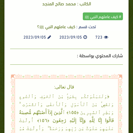
الكاتب : محمد صالح المنجد
# كيف عاملهم النبي ﷺ
تحت قسم :
كيف عاملهم النبي ﷺ؟
2023/09/05
2023/09/05
723
شارك المحتوي بواسطة :
قال تعالى:
﴿وَلَنَبْلُوَنَّكُم بِشَىْءٍۢ مِّنَ ٱلْخَوْفِ وَٱلْجُوعِ
وَنَقْصٍۢ مِّنَ ٱلْأَمْوَٰلِ وَٱلْأَنفُسِ وَٱلثَّمَرَٰتِ ۗ
وَبَشِّرِ ٱلصَّٰبِرِينَ ﴿١٥٥﴾ ٱلَّذِينَ إِذَآ أَصَٰبَتْهُم مُّصِيبَةٌ
قَالُوٓا إِنَّا لِلَّهِ وَإِنَّآ إِلَيْهِ
رَٰجِعُونَ
﴿١٥٦﴾ أُولَٰٓئِكَ
عَلَيْهِمْ صَلَوَٰتٌ مِّن رَّبِّهِمْ وَرَحْمَةٌ ۖ وَأُولَٰٓئِكَ هُمُ