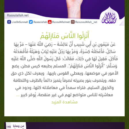
أَنْزِلُوا النَّاسَ مَنَازِلَهُمْ
عَنْ مَيْمُونِ بْنِ أَبِي شَبِيبٍ أَنَّ عَائِشَةَ – رَضِيَ اللَّهُ عَنْهَا – مَرَّ بِهَا
سَائِلٌ، فَأَعْطَتْهُ كِسْرَةً، وَمَرَّ بِهَا رَجُلٌ عَلَيْهِ ثِيَابٌ وَهَيْئَةٌ فَأَقْعَدَتْهُ
فَأَكَلَ، فَقِيلَ لَهَا فِي ذَلِكَ، فَقَالَتْ: قَالَ رَسُولُ اللَّهِ صَلَّى اللَّهُ عَلَيْهِ
وَسَلَّمَ: "أَنْزِلُوا النَّاسَ مَنَازِلَهُمْ". المسلم بطبعه كيس فطن، يضع
الأمور في موضعها، ويعطي القوس باريها، ويعرف لكل ذي حق
حقه، ويتصرف بنور بصيرته تصرفاً يتميز دائماً بالظرف واللطافة
والذوق السليم، فتراه سمحاً في معاملاته كلها، ودود في
معاشرته للناس متواضع لهم في غير منقصة، يُوقر كبير
...
مشاهدة المزيد