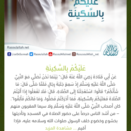
عَلَيْكُمْ بِالسَّكِينَةِ
عَنْ أَبِي قَتَادَةَ رَضِيَ اللَّهُ عَنْهُ قَالَ:" بَيْنَمَا نَحْنُ نُصَلِّي مَعَ النَّبِيِّ
صَلَّى اللَّهُ عَلَيْهِ وَسَلَّمَ إِذْ سَمِعَ جَلَبَةَ رِجَالٍ فَلَمَّا صَلَّى قَالَ: مَا
شَأْنُكُمْ؟ قَالُوا: اسْتَعْجَلْنَا إِلَى الصَّلَاةِ، قَالَ: فَلَا تَفْعَلُوا إِذَا أَتَيْتُمْ
الصَّلَاةَ فَعَلَيْكُمْ بِالسَّكِينَةِ، فَمَا أَدْرَكْتُمْ فَصَلُّوا، وَمَا فَاتَكُمْ فَأَتِمُّوا".
كان أصحاب النَّبِيِّ صَلَّى اللَّهُ عَلَيْهِ وَسَلَّمَ ولا سيما المقربون منهم
– من أشد الناس حرصاً على حضور الصلاة في المسجد وتأديتها
بخشوع وخضوع خلف الرسول صلوات الله وسلامه عليه، فإذا
أقيم
... مشاهدة المزيد