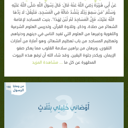
عَنْ أَبِي هُرَيْرَةَ رَضِيَ اللَّهُ عَنْهُ قَالَ: قَالَ رَسُولُ اللَّهِ صَلَّى اللَّهُ عَلَيْهِ
وَسَلَّمَ "مَنْ سَمِعَ رَجُلًا يَنْشُدُ ضَالَّةً فِي الْمَسْجِدِ، فَلْيَقُلْ: لَا رَدَّهَا
اللَّهُ عَلَيْكَ. فَإِنَّ الْمَسَاجِدَ لَمْ تُبْنَ لِهَذَا". بنيت المساجد لإقامة
الشعائر من صلاة، وذكر، وتلاوة القرآن، وتدريس العلوم الشرعية
واللغوية وغيرها من العلوم التي تفيد الناس في دينهم ودنياهم.
وتعظيم المساجد من باب تعظيم الشعائر، وهو أمارة من أمارات
التقوى، وبرهان من براهين سلامة القلوب مما يعكر صفو
الإيمان، ويكدر جلوة اليقين. وقد شاء الله أن ترفع هذه البيوت
المطهرة عن كل ما
... مشاهدة المزيد