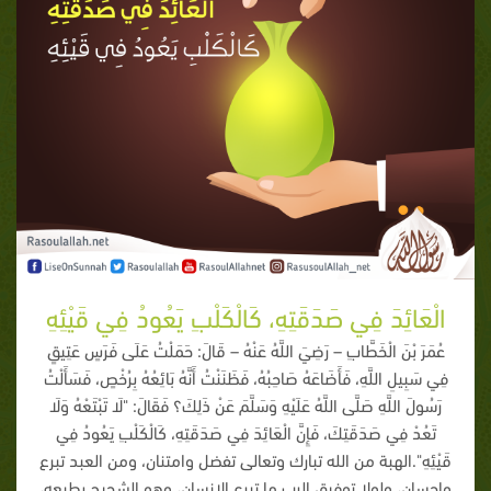
الْعَائِدَ فِي صَدَقَتِهِ، كَالْكَلْبِ يَعُودُ فِي قَيْئِهِ
عُمَرَ بْنَ الْخَطَّابِ – رَضِيَ اللَّهُ عَنْهُ – قَالَ: حَمَلْتُ عَلَى فَرَسٍ عَتِيقٍ
فِي سَبِيلِ اللَّهِ، فَأَضَاعَهُ صَاحِبُهُ، فَظَنَنْتُ أَنَّهُ بَائِعُهُ بِرُخْصٍ، فَسَأَلْتُ
رَسُولَ اللَّهِ صَلَّى اللَّهُ عَلَيْهِ وَسَلَّمَ عَنْ ذَلِكَ؟ فَقَالَ: "لَا تَبْتَعْهُ وَلَا
تَعُدْ فِي صَدَقَتِكَ، فَإِنَّ الْعَائِدَ فِي صَدَقَتِهِ، كَالْكَلْبِ يَعُودُ فِي
قَيْئِهِ".الهبة من الله تبارك وتعالى تفضل وامتنان، ومن العبد تبرع
وإحسان، ولولا توفيق الرب ما تبرع الإنسان، وهو الشحيح بطبعه،