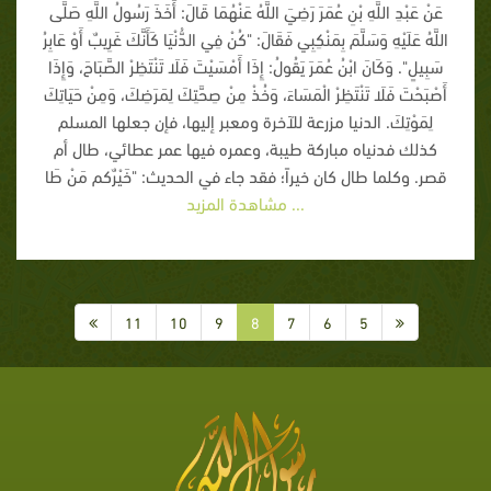
عَنْ عَبْدِ اللَّهِ بْنِ عُمَرَ رَضِيَ اللَّهُ عَنْهُمَا قَالَ: أَخَذَ رَسُولُ اللَّهِ صَلَّى
اللَّهُ عَلَيْهِ وَسَلَّمَ بِمَنْكِبِي فَقَالَ: "كُنْ فِي الدُّنْيَا كَأَنَّكَ غَرِيبٌ أَوْ عَابِرُ
سَبِيلٍ". وَكَانَ ابْنُ عُمَرَ يَقُولُ: إِذَا أَمْسَيْتَ فَلَا تَنْتَظِرْ الصَّبَاحَ، وَإِذَا
أَصْبَحْتَ فَلَا تَنْتَظِرْ الْمَسَاءَ، وَخُذْ مِنْ صِحَّتِكَ لِمَرَضِكَ، وَمِنْ حَيَاتِكَ
لِمَوْتِكَ. الدنيا مزرعة للآخرة ومعبر إليها، فإن جعلها المسلم
كذلك فدنياه مباركة طيبة، وعمره فيها عمر عطائي، طال أم
قصر. وكلما طال كان خيراً؛ فقد جاء في الحديث: "خَيْرٌكم مَنْ طَا
... مشاهدة المزيد
11
10
9
8
7
6
5