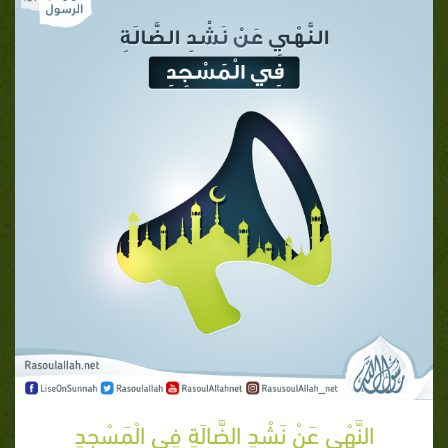
النَّهْيِ عَنْ نَشْدِ الضَّالَةِ فِي الْمَسْجِدِ