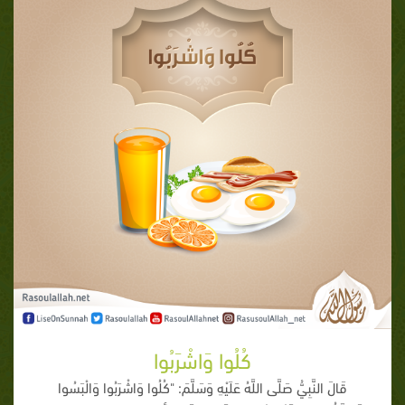
كُلُوا وَاشْرَبُوا
قَالَ النَّبِيُّ صَلَّى اللَّهُ عَلَيْهِ وَسَلَّمَ: "كُلُوا وَاشْرَبُوا وَالْبَسُوا