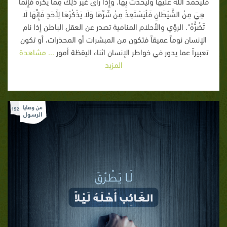
فَلْيَحْمَدْ اللَّهَ عَلَيْهَا وَلْيُحَدِّثْ بِهَا. وَإِذَا رَأَى غَيْرَ ذَلِكَ مِمَّا يَكْرَهُ فَإِنَّمَا
هِيَ مِنْ الشَّيْطَانِ فَلْيَسْتَعِذْ مِنْ شَرِّهَا وَلَا يَذْكُرْهَا لِأَحَدٍ فَإِنَّهَا لَا
تَضُرُّهُ". الرؤي والأحلام المنامية تصدر عن العقل الباطن إذا نام
الإنسان نوماً عميقاً فتكون من المبشرات أو المحذرات، أو تكون
تعبيراً عما يدور في خواطر الإنسان اثناء اليقظة أمور
... مشاهدة
المزيد