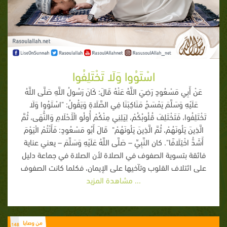
اسْتَوُوا وَلَا تَخْتَلِفُوا
عَنْ أَبِي مَسْعُودٍ رَضِيَ اللَّهُ عَنْهُ قَالَ: كَانَ رَسُولُ اللَّهِ صَلَّى اللَّهُ
عَلَيْهِ وَسَلَّمَ يَمْسَحُ مَنَاكِبَنَا فِي الصَّلَاةِ وَيَقُولُ: "اسْتَوُوا وَلَا
تَخْتَلِفُوا، فَتَخْتَلِفَ قُلُوبُكُمْ، لِيَلِنِي مِنْكُمْ أُولُو الْأَحْلَامِ وَالنُّهَى، ثُمَّ
الَّذِينَ يَلُونَهُمْ، ثُمَّ الَّذِينَ يَلُونَهُمْ" قَالَ أَبُو مَسْعُودٍ: فَأَنْتُمْ الْيَوْمَ
أَشَدُّ اخْتِلَافًا". كان النَّبِيِّ – صَلَّى اللَّهُ عَلَيْهِ وَسَلَّمَ – يعني عناية
فائقة بتسوية الصفوف في الصلاة لأن الصلاة في جماعة دليل
على ائتلاف القلوب وتآخيها على الإيمان، فكلما كانت الصفوف
... مشاهدة المزيد