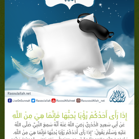
إِذَا رَأَى أَحَدُكُمْ رُؤْيَا يُحِبُّهَا فَإِنَّمَا هِيَ مِنْ اللَّهِ
عَنْ أَبِي سَعِيدٍ الْخُدْرِيِّ رَضِيَ اللَّهُ عَنْهُ أَنَّهُ سَمِعَ النَّبِيَّ صَلَّى اللَّهُ
عَلَيْهِ وَسَلَّمَ يَقُولُ: "إِذَا رَأَى أَحَدُكُمْ رُؤْيَا يُحِبُّهَا فَإِنَّمَا هِيَ مِنْ اللَّهِ،