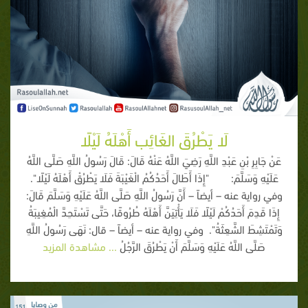
لَا يَطْرُقَ الغَائِب أَهْلَهُ لَيْلًا
عَنْ جَابِرِ بْنِ عَبْدِ اللَّهِ رَضِيَ اللَّهُ عَنْهُ قَالَ: قَالَ رَسُولُ اللَّهِ صَلَّى اللَّهُ
عَلَيْهِ وَسَلَّمَ: "إِذَا أَطَالَ أَحَدُكُمُ الْغَيْبَةَ فَلَا يَطْرُقْ أَهْلَهُ لَيْلًا".
وفي رواية عنه – أيضاً – أَنَّ رَسُولُ اللَّهِ صَلَّى اللَّهُ عَلَيْهِ وَسَلَّمَ قَالَ:
إِذَا قَدِمَ أَحَدُكُمْ لَيْلًا فَلَا يَأْتِيَنَّ أَهْلَهُ طُرُوقًا، حَتَّى تَسْتَحِدَّ الْمُغِيبَةُ
وَتَمْتَشِطَ الشَّعِثَةُ". وفي رواية عنه – أيضاً – قال: نَهَى رَسُولُ اللَّهِ
صَلَّى اللَّهُ عَلَيْهِ وَسَلَّمَ أَنْ يَطْرُقَ الرَّجُلُ
... مشاهدة المزيد