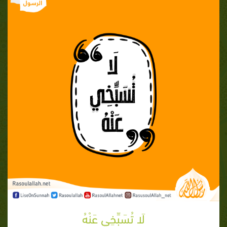
لَا تُسَبِّخِي عَنْهُ