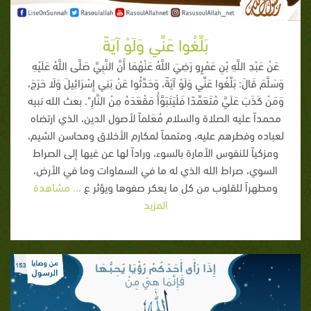
بَلِّغُوا عَنِّي وَلَوْ آيَةً
عَنْ عَبْدِ اللَّهِ بْنِ عَمْرٍو رَضِيَ اللَّهُ عَنْهُمَا أَنَّ النَّبِيَّ صَلَّى اللَّهُ عَلَيْهِ
وَسَلَّمَ قَالَ: بَلِّغُوا عَنِّي وَلَوْ آيَةً، وَحَدِّثُوا عَنْ بَنِي إِسْرَائِيلَ وَلَا حَرَجَ،
وَمَنْ كَذَبَ عَلَيَّ مُتَعَمِّدًا فَلْيَتَبَوَّأْ مَقْعَدَهُ مِنْ النَّارِ". بعث الله نبيه
محمداً عليه الصلاة والسلام مُعَلماً لأصول الدين، الذي ارتضاه
لعباده وفطرهم عليه، ومتمماً لمكارم الأخلاق ومحاسن الشيم،
ومزكياً للنفوس الأمارة بالسوء، وراداً لها عن غيها إلى الصراط
السوي، صراط الله الذي له ما في السماوات وما في الأرض،
ومطهراً للقلوب من كل ما يعكر صفوها ويؤثر ع
... مشاهدة
المزيد