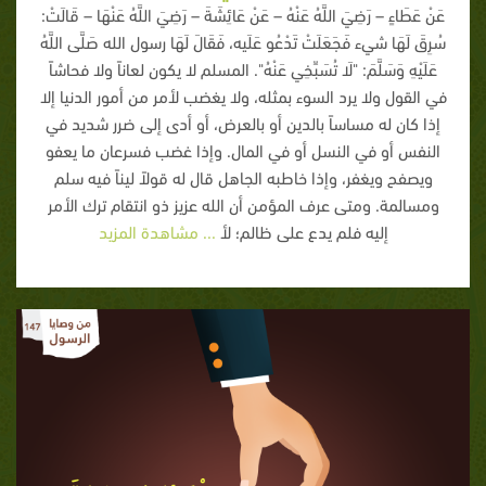
عَنْ عَطَاءٍ – رَضِيَ اللَّهُ عَنْهُ – عَنْ عَائِشَةَ – رَضِيَ اللَّهُ عَنْهَا – قَالَتْ:
سُرِقَ لَهَا شيء فَجَعَلَتْ تَدْعُو عَلَيه، فَقَالَ لَهَا رسول الله صَلَّى اللَّهُ
عَلَيْهِ وَسَلَّمَ: "لَا تُسَبِّخِي عَنْهُ". المسلم لا يكون لعاناً ولا فحاشاً
في القول ولا يرد السوء بمثله، ولا يغضب لأمر من أمور الدنيا إلا
إذا كان له مساساً بالدين أو بالعرض، أو أدى إلى ضرر شديد في
النفس أو في النسل أو في المال. وإذا غضب فسرعان ما يعفو
ويصفح ويغفر، وإذا خاطبه الجاهل قال له قولاً ليناً فيه سلم
ومسالمة. ومتى عرف المؤمن أن الله عزيز ذو انتقام ترك الأمر
إليه فلم يدع على ظالم؛ لأ
... مشاهدة المزيد