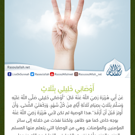
أَوْصَانِي خَلِيلِي بِثَلَاثٍ
عَنْ أَبِي هُرَيْرَةَ رَضِيَ اللَّهُ عَنْهُ قَالَ: "أَوْصَانِي خَلِيلِي صَلَّى اللَّهُ عَلَيْهِ
وَسَلَّمَ بِثَلَاثٍ بِصِيَامِ ثَلَاثَةِ أَيَّامٍ مِنْ كُلِّ شَهْرٍ، وَرَكْعَتَيْ الضُّحَى، وَأَنْ
أُوتِرَ قَبْلَ أَنْ أَرْقُدَ".هذا الوصية لم تكن لأبي هُرَيْرَةَ رَضِيَ اللَّهُ عَنْهُ
بوجه خاص كما هو ظاهر، ولكننا نفذت من خلاله إلى سائر
المؤمنين والمؤمنات. وهي من الوصايا التي يتعلم منها المسلم
الحزم والعزم وأخذ نفسه بالقوة في التجارة مع الله عز وجل،