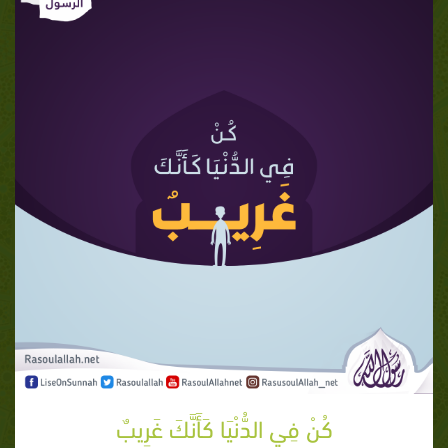
كُنْ فِي الدُّنْيَا كَأَنَّكَ غَرِيبٌ