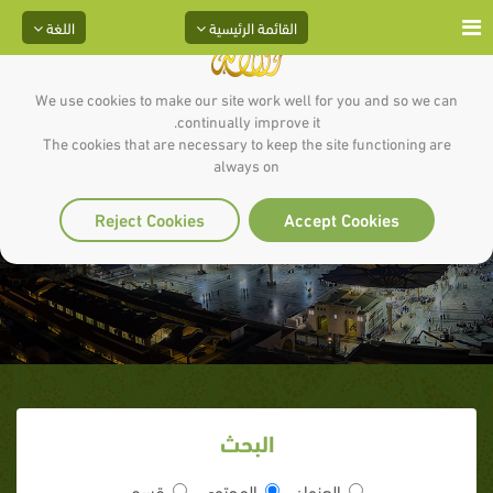
القائمة الرئيسية
اللغة
We use cookies to make our site work well for you and so we can
continually improve it.
The cookies that are necessary to keep the site functioning are
always on
ألبوم الصور ( حديث )
Reject Cookies
Accept Cookies
البحث
العنوان
المحتوى
قسم