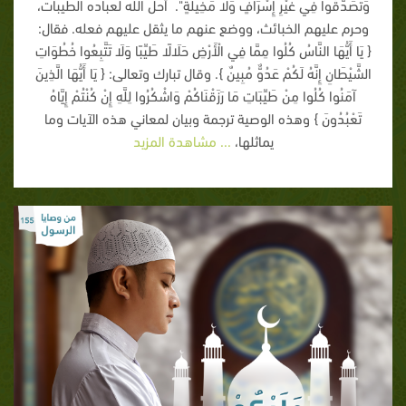
وَتَصَدَّقُوا فِي غَيْرِ إِسْرَافٍ وَلَا مَخِيلَةٍ". أحل الله لعباده الطيبات،
وحرم عليهم الخبائث، ووضع عنهم ما يثقل عليهم فعله. فقال:
{ يَا أَيُّهَا النَّاسُ كُلُوا مِمَّا فِي الْأَرْضِ حَلَالًا طَيِّبًا وَلَا تَتَّبِعُوا خُطُوَاتِ
الشَّيْطَانِ إِنَّهُ لَكُمْ عَدُوٌّ مُبِينٌ }. وقال تبارك وتعالى: { يَا أَيُّهَا الَّذِينَ
آمَنُوا كُلُوا مِنْ طَيِّبَاتِ مَا رَزَقْنَاكُمْ وَاشْكُرُوا لِلَّهِ إِنْ كُنْتُمْ إِيَّاهُ
تَعْبُدُونَ } وهذه الوصية ترجمة وبيان لمعاني هذه الآيات وما
يماثلها،
... مشاهدة المزيد