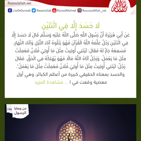
لَا حَسَدَ إِلَّا فِي اثْنَتَيْنِ
عَنْ أَبِي هُرَيْرَةَ أَنَّ رَسُولَ اللَّهِ صَلَّى اللَّهُ عَلَيْهِ وَسَلَّمَ قَالَ لَا حَسَدَ إِلَّا
فِي اثْنَتَيْنِ رَجُلٌ عَلَّمَهُ اللَّهُ الْقُرْآنَ فَهُوَ يَتْلُوهُ آنَاءَ اللَّيْلِ وَآنَاءَ النَّهَارِ،
فَسَمِعَهُ جَارٌ لَهُ فَقَالَ: لَيْتَنِي أُوتِيتُ مِثْلَ مَا أُوتِيَ فُلَانٌ فَعَمِلْتُ
مِثْلَ مَا يَعْمَلُ، وَرَجُلٌ آتَاهُ اللَّهُ مَالًا فَهُوَ يُهْلِكُهُ فِي الْحَقِّ. فَقَالَ
رَجُلٌ: لَيْتَنِي أُوتِيتُ مِثْلَ مَا أُوتِيَ فُلَانٌ فَعَمِلْتُ مِثْلَ مَا يَعْمَلُ".
والحسد بمعناه الحقيقي كبيرة من أعظم الكبائر، وهي أول
معصية وقعت في ا
... مشاهدة المزيد