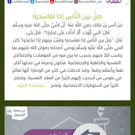
صِلْ بين النَّاسِ إذا تفاسَدوا
عَنْ أَنس بِنْ مَالك رَضِيَ اللَّهُ عَنْهُ أَنَّ النَّبيِّ صلَّى اللهُ عليه وسلَّم
قَالَ: لأبي أيُّوبَ: أَلَّا أدلُّك عَلَى تِجَارةٍ؟". قَالَ بَلَى،
قَالَ: "صِلْ بين النَّاسِ إذا تفاسَدوا وقرِّبْ بينهم إذا تباعَدُوا".كان
النبي صَلَّى اللَّهُ عَلَيْهِ وَسَلَّمَ يوصي أصحابه رضوان الله عليهم بما
يناسب كلاً منهم بحسب ما يرى فيه من المؤهلات والخصائص
النفسية والخلقية والاجتماعية. فتكون وصيته في محلها أكثر
نفعاً وأعظم وقعاً. وقد لاحظت في كثير من الوصايا: أنها تعالج
في نفوس من أسديت إليهم كثيراً من العقد النفسية، وتصلح
كثيراً من السلوكيات الاجتماعية، وتصح
... مشاهدة المزيد