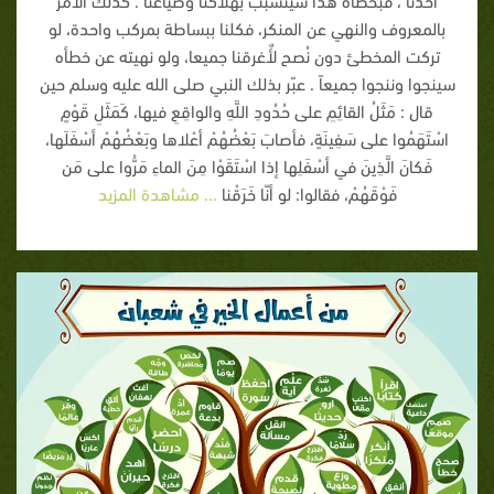
بالمعروف والنهي عن المنكر، فكلنا ببساطة بمركب واحدة، لو
تركت المخطئ دون نُصح لأٌغرقنا جميعا، ولو نهيته عن خطأه
سينجوا وننجوا جميعاً . عبّر بذلك النبي صلى الله عليه وسلم حين
قال : مَثَلُ القائِمِ على حُدُودِ اللَّهِ والواقِعِ فيها، كَمَثَلِ قَوْمٍ
اسْتَهَمُوا على سَفِينَةٍ، فأصابَ بَعْضُهُمْ أعْلاها وبَعْضُهُمْ أسْفَلَها،
فَكانَ الَّذِينَ في أسْفَلِها إذا اسْتَقَوْا مِنَ الماءِ مَرُّوا على مَن
فَوْقَهُمْ، فقالوا: لو أنّا خَرَقْنا
... مشاهدة المزيد