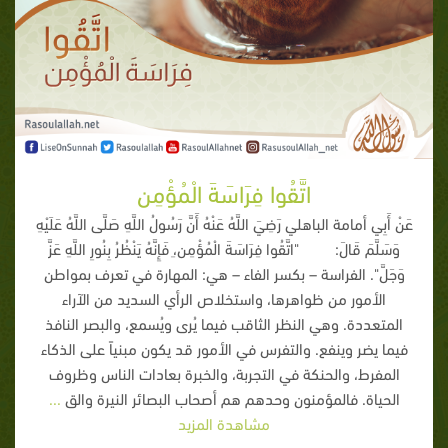
اتَّقُوا فِرَاسَةَ الْمُؤْمِن
عَنْ أَبِي أمامة الباهلي رَضِيَ اللَّهُ عَنْهُ أَنَّ رَسُولُ اللَّهِ صَلَّى اللَّهُ عَلَيْهِ
وَسَلَّمَ قَالَ: "اتَّقُوا فِرَاسَةَ الْمُؤْمِن،ِ فَإِنَّهُ يَنْظُرُ بِنُورِ اللَّهِ عَزَّ
وَجَلَّ". الفراسة – بكسر الفاء – هي: المهارة في تعرف بمواطن
الأمور من ظواهرها، واستخلاص الرأي السديد من الآراء
المتعددة. وهي النظر الثاقب فيما يُرى ويُسمع، والبصر النافذ
فيما يضر وينفع. والتفرس في الأمور قد يكون مبنياً على الذكاء
المفرط، والحنكة في التجربة، والخبرة بعادات الناس وظروف
الحياة. فالمؤمنون وحدهم هم أصحاب البصائر النيرة والق
...
مشاهدة المزيد