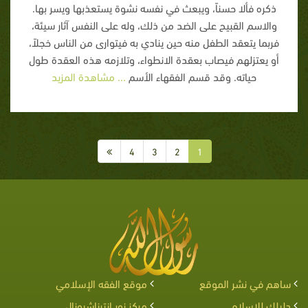
ذكره فألا حسناً، ويبعث في نفسه نشوة يستعذبها ويسر بها.
والاسم القبيح على الضد من ذلك، وله على النفس آثار سيئة،
فربما يتعقد الطفل منه حين ينادي به فيتوارى من الناس خجلاً،
أو يعتزلهم فيصاب بعقدة الانطواء، وتلازمه هذه العقدة طول
حياته. وقد قسم الفقهاء الأسم
... مشاهدة المزيد
4
3
2
1
ساهم في نشر الموقع
موقع الفقه الإسلامي
دليلك للإسلام
مركز نور إنترناشيونال