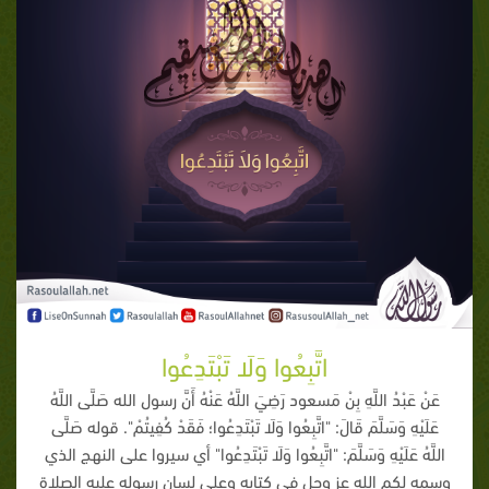
اتَّبِعُوا وَلَا تَبْتَدِعُوا
عَنْ عَبْدُ اللَّهِ بِنْ مَسعود رَضِيَ اللَّهُ عَنْهُ أَنَّ رسول الله صَلَّى اللَّهُ
عَلَيْهِ وَسَلَّمَ قَالَ: "اتَّبِعُوا وَلَا تَبْتَدِعُوا؛ فَقَدْ كُفِيتُمْ". قوله صَلَّى
اللَّهُ عَلَيْهِ وَسَلَّمَ: "اتَّبِعُوا وَلَا تَبْتَدِعُوا" أي سيروا على النهج الذي
وسمه لكم الله عز وجل في كتابه وعلى لسان رسوله عليه الصلاة