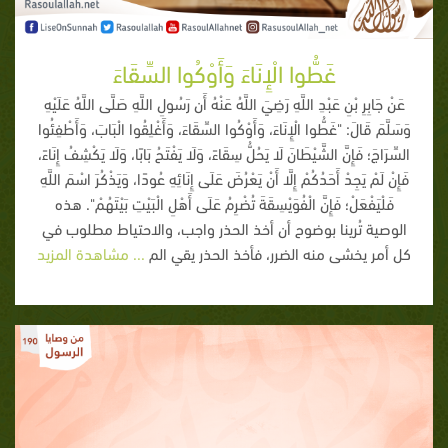
غَطُّوا الْإِنَاءَ وَأَوْكُوا السِّقَاءَ
عَنْ جَابِرِ بْنِ عَبْدِ اللَّهِ رَضِيَ اللَّهُ عَنْهُ أَن رَسُولِ اللَّهِ صَلَّى اللَّهُ عَلَيْهِ
وَسَلَّمَ قَالَ: "غَطُّوا الْإِنَاءَ، وَأَوْكُوا السِّقَاءَ، وَأَغْلِقُوا الْبَابَ، وَأَطْفِئُوا
السِّرَاجَ؛ فَإِنَّ الشَّيْطَانَ لَا يَحُلُّ سِقَاءً، وَلَا يَفْتَحُ بَابًا، وَلَا يَكْشِفُ إِنَاءً،
فَإِنْ لَمْ يَجِدْ أَحَدُكُمْ إِلَّا أَنْ يَعْرُضَ عَلَى إِنَائِهِ عُودًا، وَيَذْكُرَ اسْمَ اللَّهِ
فَلْيَفْعَلْ؛ فَإِنَّ الْفُوَيْسِقَةَ تُضْرِمُ عَلَى أَهْلِ الْبَيْتِ بَيْتَهُمْ". هذه
الوصية تُرينا بوضوح أن أخذ الحذر واجب، والاحتياط مطلوب في
كل أمر يخشى منه الضرر، فأخذ الحذر يقي الم
... مشاهدة المزيد