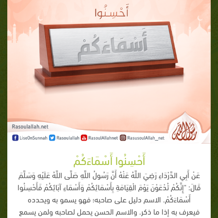
أَحْسِنُوا أَسْمَاءَكُمْ
عَنْ أَبِي الدَّرْدَاءِ رَضِيَ اللَّهُ عَنْهُ أَنَّ رَسُولُ اللَّهِ صَلَّى اللَّهُ عَلَيْهِ وَسَلَّمَ
قَالَ: "إِنَّكُمْ تُدْعَوْنَ يَوْمَ الْقِيَامَةِ بِأَسْمَائِكُمْ وَأَسْمَاءِ آبَائِكُمْ فَأَحْسِنُوا
أَسْمَاءَكُمْ. الاسم دليل على صاحبه؛ فهو يسمو به ويحدده
فيعرف به إذا ما ذكر. والاسم الحسن يحمل لصاحبه ولمن يسمع