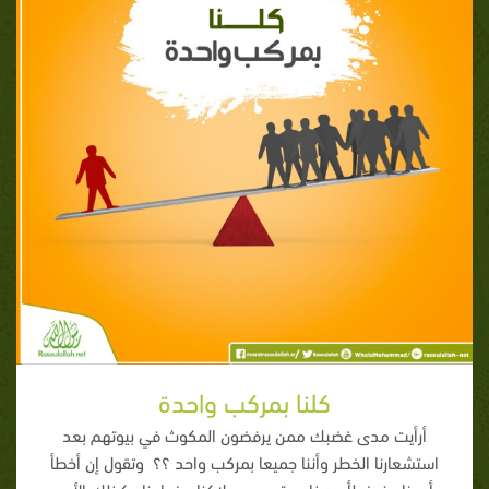
كلنا بمركب واحدة
أرأيت مدى غضبك ممن يرفضون المكوث في بيوتهم بعد
استشعارنا الخطر وأننا جميعا بمركب واحد ؟؟ وتقول إن أخطأ
أحدنا ، فبخطأه هذا سيتسبب بهلاكنا وضياعنا . كذلك الأمر