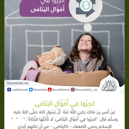
اتجِرُوا فِي أَمْوَّالِ اليَتَامَى
عَنْ أَنس بِنْ مَالك رَضِيَ اللَّهُ عَنْهُ أَنَّ رَسُول الله صلَّى اللهُ عليه
وسلَّم قَالَ: "اتجِرُوا فِي أَمْوَّالِ اليَتَامَى؛ لَا تَأْكُلُهَا الزَّكَاةُ". * * *
الإسلام يحمي الضعفاء – كاليتامى – من أن تنالهم أيدي