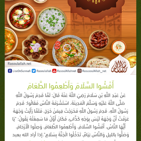
أَفْشُوا السَّلَامَ وَأَطْعِمُوا الطَّعَامَ
عَنْ عَبْدِ اللَّهِ بْنِ سَلَامَ رَضِيَ اللَّهُ عَنْهُ قَالَ: لَمَّا قَدِمَ رَسُولُ اللَّهِ
صَلَّى اللَّهُ عَلَيْهِ وَسَلَّمَ الْمَدِينَةَ، اسْتَشْرَفَهُ النَّاسُ فَقَالُوا: قَدِمَ
رَسُولُ اللَّهِ، قَدِمَ رَسُولُ اللَّهِ فَخَرَجْتُ فِيمَنْ خَرَجَ، فَلَمَّا رَأَيْتُ وَجْهَهُ
عَرَفْتُ أَنَّ وَجْهَهُ لَيْسَ بِوَجْهِ كَذَّابٍ، فَكَانَ أَوَّلُ مَا سَمِعْتُهُ يَقُولُ: "يَا
أَيُّهَا النَّاسُ، أَفْشُوا السَّلَامَ، وَأَطْعِمُوا الطَّعَامَ، وَصِلُوا الْأَرْحَامَ،
وَصَلُّوا بالليل وَالنَّاسُ نِيَامٌ، تَدْخُلُوا الْجَنَّةَ بِسَلَامٍ".إذا أراد الله بعبد