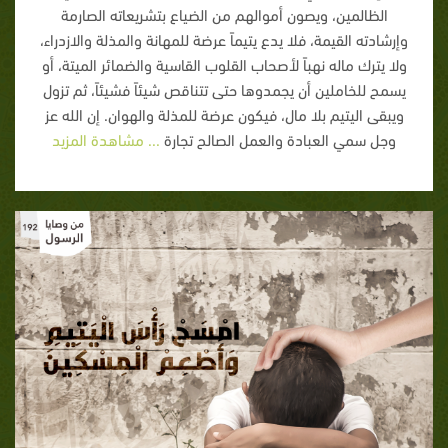
الظالمين، ويصون أموالهم من الضياع بتشريعاته الصارمة
وإرشادته القيمة، فلا يدع يتيماً عرضة للمهانة والمذلة والازدراء،
ولا يترك ماله نهباً لأصحاب القلوب القاسية والضمائر الميتة، أو
يسمح للخاملين أن يجمدوها حتى تتناقص شيئاً فشيئاً، ثم تزول
ويبقى اليتيم بلا مال، فيكون عرضة للمذلة والهوان. إن الله عز
وجل سمي العبادة والعمل الصالح تجارة
... مشاهدة المزيد