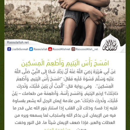
امْسَحْ رَأْسَ الْيَتِيمِ وَأَطْعِمْ الْمِسْكِينَ
عَنْ أَبِي هُرَيْرَةَ رَضِيَ اللَّهُ عَنْهُ أَنَّ رَجُلًا شَكَا إِلَى النَّبِيِّ صَلَّى اللَّهُ
عَلَيْهِ وَسَلَّمَ قَسْوَةَ قَلْبِهِ فَقَالَ: "امْسَحْ رَأْسَ الْيَتِيمِ، وَأَطْعِمْ
الْمِسْكِينَ". وفي رواية قال: "أَتُحِبُّ أَن يَلِينَ قَلْبُكَ، وَتُدرِكَ
حَاجَتَكَ؟ اِرحَمِ اليَتيمَ، وَامْسَح رَأَسَهُ، وَأطعِمَهُ من طعامك – يَلِنْ
قَلْبَكَ، وتُدرِكَ حَاجَتَكَ".من علامة إيمان الرجل أنه يشعر بقساوة
قلبه إذا قسا؛ وذلك لأن القلب إذا استنار بنور الله على قدر ما
فيه من الإيمان، لَان بذكر الله واستجاب لما يسمعه ويره من
العظات والعبر، فإذا ضعف الإيمان شيئاً ما، قل النور وخفت
وبهت
... مشاهدة المزيد