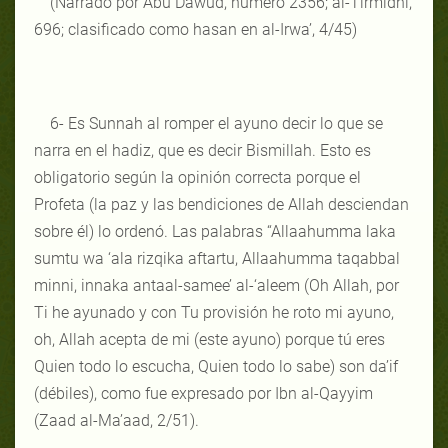
(Narrado por Abu Dawud, número 2356; al-Tirmidhi,
696; clasificado como hasan en al-Irwa’, 4/45)
6- Es Sunnah al romper el ayuno decir lo que se
narra en el hadiz, que es decir Bismillah. Esto es
obligatorio según la opinión correcta porque el
Profeta (la paz y las bendiciones de Allah desciendan
sobre él) lo ordenó. Las palabras “Allaahumma laka
sumtu wa ‘ala rizqika aftartu, Allaahumma taqabbal
minni, innaka antaal-samee’ al-‘aleem (Oh Allah, por
Ti he ayunado y con Tu provisión he roto mi ayuno,
oh, Allah acepta de mi (este ayuno) porque tú eres
Quien todo lo escucha, Quien todo lo sabe) son da’if
(débiles), como fue expresado por Ibn al-Qayyim
(Zaad al-Ma’aad, 2/51).