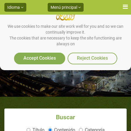
Idioma
Menú principal
We use cookies to make our site work well for you and so we can
continually improve it.
The cookies that are necessary to keep the site functioning are
always on
Algunas Sunnas del Ayuno
Accept Cookies
Reject Cookies
Buscar
Título
Contenido
Categoría