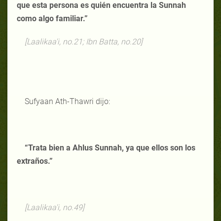
que esta persona es quién encuentra la Sunnah
como algo familiar.”
[Laalikaa'i, no.21; Ibn Batta, no.20]
Sufyaan Ath-Thawri dijo:
“Trata bien a Ahlus Sunnah, ya que ellos son los
extraños.”
[Laalikaa'i, no.49]