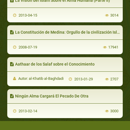
La Visión del Islam Sobre el Alma Humana (Parte II)
2013-04-15
3014
La Constitución de Medina: Orgullo de la civilización Islámica. Por el Sr. Mohammad Massad Ruby
2008-07-19
17941
Aathaar de los Salaf sobre el Conocimiento
Autor: al-Khatib al-Baghdadi
2013-01-29
2707
Ningún Alma Cargará El Pecado De Otra
2013-02-14
3000