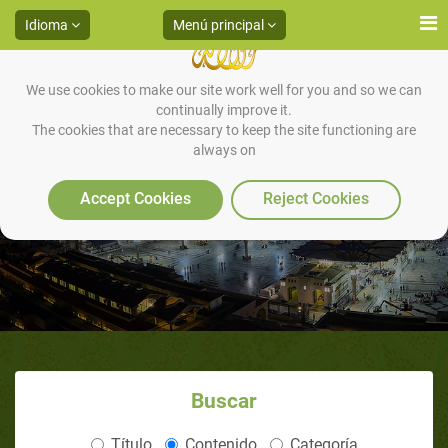
Idioma
Menú principal
We use cookies to make our site work well for you and so we can
continually improve it.
The cookies that are necessary to keep the site functioning are
always on
La Sunnah Es Extraña
Accept Cookies
Reject Cookies
Buscar
Título
Contenido
Categoría