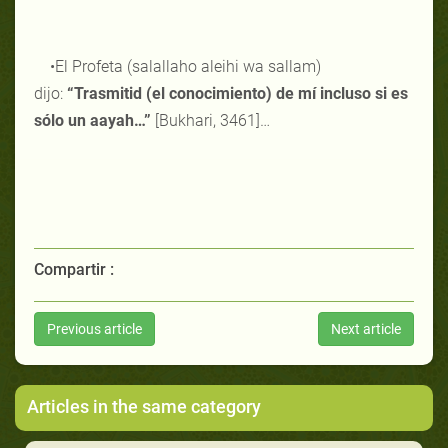
•El Profeta (salallaho aleihi wa sallam)
dijo:
“Trasmitid (el conocimiento) de mí incluso si es
sólo un aayah…”
[Bukhari, 3461]…
Compartir :
Previous article
Next article
Articles in the same category