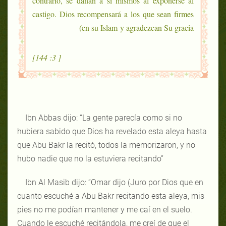
contrario, se dañan a sí mismos al exponerse al
castigo. Dios recompensará a los que sean firmes
en su Islam y agradezcan Su gracia)
[ 3: 144]
Ibn Abbas dijo: “La gente parecía como si no
hubiera sabido que Dios ha revelado esta aleya hasta
que Abu Bakr la recitó, todos la memorizaron, y no
hubo nadie que no la estuviera recitando”
Ibn Al Masib dijo: “Omar dijo (Juro por Dios que en
cuanto escuché a Abu Bakr recitando esta aleya, mis
pies no me podían mantener y me caí en el suelo.
Cuando le escuché recitándola, me creí de que el