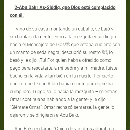
2-Abu Bakr As-Siddiq, que Dios esté complacido
con él:
Vino de su casa montando un caballo, se bajó y
sin hablar a la gente, entró a la mezquita y se dirigió
hacia el Mensajero de Diosﷺ que estaba cubierto con
un manto de seda negra, descubrió su rostro ﷺ, lo
besó y le dijo: ¡Tú! Por quien habría ofrecido como
pago para rescatarte, a mi padre y a mi madre, fuiste
bueno en la vida y también en la muerte. Por cierto
que la muerte que Allah había escrito para ti, se ha
cumplido”
.
Luego salió hacia la mezquita – mientras
Omar continuaba hablando a la gente- y le dijo:
“Siéntate Omar”, Omar rechazó sentarse, la gente lo
dejaron y se dirigieron a Abu Bakr.
Abu Bakr exclamó: “Quien de vosotros adoraba a