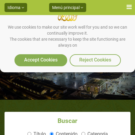
Idioma
Menú principal
We use cookies to make our site work well for you and so we can
continually improve it.
The cookies that are necessary to keep the site functioning are
always on
Artículos ( )
Accept Cookies
Reject Cookies
Buscar
Título
Contenido
Categoría