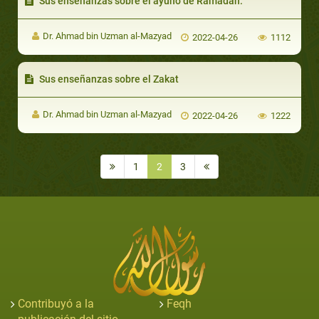
Sus enseñanzas sobre el ayuno de Ramadán:
Dr. Ahmad bin Uzman al-Mazyad
2022-04-26
1112
Sus enseñanzas sobre el Zakat
Dr. Ahmad bin Uzman al-Mazyad
2022-04-26
1222
1
2
3
Contribuyó a la
Feqh