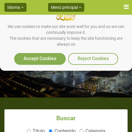
Idioma
Menú principal
We use cookies to make our site work well for you and so we can
continually improve it.
The cookies that are necessary to keep the site functioning are
always on
Artículos ( )
Accept Cookies
Reject Cookies
Buscar
Título
Contenido
Categoría