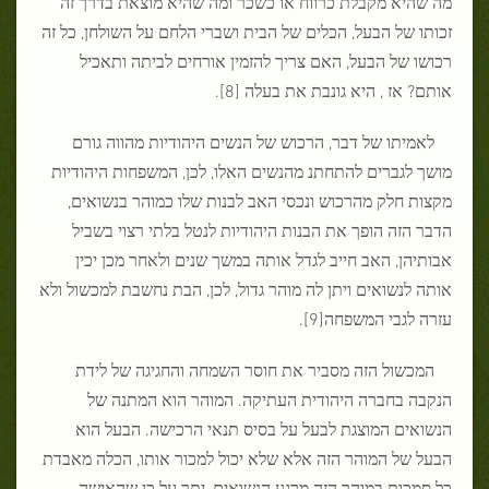
מה שהיא מקבלת כרווח או כשכר ומה שהיא מוצאת בדרך זה
זכותו של הבעל, הכלים של הבית ושברי הלחם על השולחן, כל זה
רכושו של הבעל, האם צריך להזמין אורחים לביתה ותאכיל
אותם? אז , היא גונבת את בעלה [8].
לאמיתו של דבר, הרכוש של הנשים היהודיות מהווה גורם
מושך לגברים להתחתנ מהנשים האלו, לכן, המשפחות היהודיות
מקצות חלק מהרכוש ונכסי האב לבנות שלו כמוהר בנשואים,
הדבר הזה הופך את הבנות היהודיות לנטל בלתי רצוי בשביל
אבותיהן, האב חייב לגדל אותה במשך שנים ולאחר מכן יכין
אותה לנשואים ויתן לה מוהר גדול, לכן, הבת נחשבת למכשול ולא
עזרה לגבי המשפחה[9].
המכשול הזה מסביר את חוסר השמחה והחגיגה של לידת
הנקבה בחברה היהודית העתיקה. המוהר הוא המתנה של
הנשואים המוצגת לבעל על בסיס תנאי הרכישה. הבעל הוא
הבעל של המוהר הזה אלא שלא יכול למכור אותו, הכלה מאבדת
כל סמכות במוהר הזה מרגע הנשואים, יתר על כן שהאישה