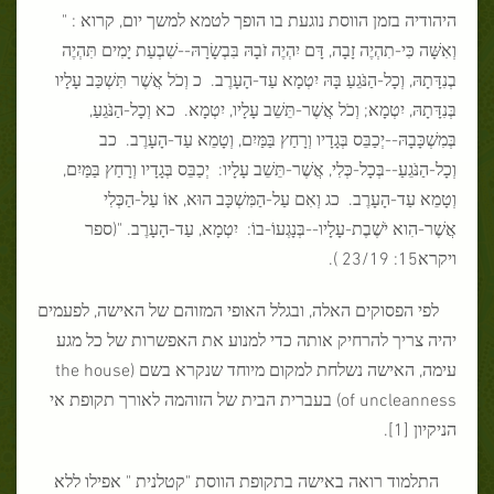
היהודיה בזמן הווסת נוגעת בו הופך לטמא למשך יום, קרוא : "
וְאִשָּׁה כִּי-תִהְיֶה זָבָה, דָּם יִהְיֶה זֹבָהּ בִּבְשָׂרָהּ--שִׁבְעַת יָמִים תִּהְיֶה
בְנִדָּתָהּ, וְכָל-הַנֹּגֵעַ בָּהּ יִטְמָא עַד-הָעָרֶב. כ וְכֹל אֲשֶׁר תִּשְׁכַּב עָלָיו
בְּנִדָּתָהּ, יִטְמָא; וְכֹל אֲשֶׁר-תֵּשֵׁב עָלָיו, יִטְמָא. כא וְכָל-הַנֹּגֵעַ,
בְּמִשְׁכָּבָהּ--יְכַבֵּס בְּגָדָיו וְרָחַץ בַּמַּיִם, וְטָמֵא עַד-הָעָרֶב. כב
וְכָל-הַנֹּגֵעַ--בְּכָל-כְּלִי, אֲשֶׁר-תֵּשֵׁב עָלָיו: יְכַבֵּס בְּגָדָיו וְרָחַץ בַּמַּיִם,
וְטָמֵא עַד-הָעָרֶב. כג וְאִם עַל-הַמִּשְׁכָּב הוּא, אוֹ עַל-הַכְּלִי
אֲשֶׁר-הִוא יֹשֶׁבֶת-עָלָיו--בְּנָגְעוֹ-בוֹ: יִטְמָא, עַד-הָעָרֶב. "(ספר
ויקרא15: 23/19 ).
לפי הפסוקים האלה, ובגלל האופי המזוהם של האישה, לפעמים
יהיה צריך להרחיק אותה כדי למנוע את האפשרות של כל מגע
עימה, האישה נשלחת למקום מיוחד שנקרא בשם (
the house
of uncleanness
) בעברית הבית של הזוהמה לאורך תקופת אי
הניקיון [1].
התלמוד רואה באישה בתקופת הווסת "קטלנית " אפילו ללא