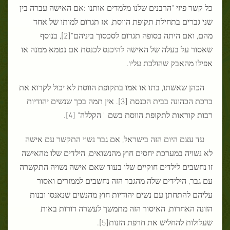
כל קשר פיזי "הרבנים שלנו מלמדים אותנו :אם האישה עברה בין
שני גברים בתחילת תקופת הווסת, אז תגרום למותו של אחד
מהם, ואם היתה בסופה תגרום לסכסוך ביניהם"[2], בנוסף
שאסור על בעלה של האישה להיכנס לכנסת אם נטמא ממנה או
אפילו מהאבק שהולכת עליו.
הכהן שאשתו, בתו או אמו בתקופת הווסת לא יכול לקרוא את
ברכת הכהונה בבית הכנסת [3]. אין תמה בכך שנשים יהודיות
רבות קוראות לתקופת הווסת בשם " הקללה" [4].
עד עצם היום הזה בישראל, אם גבר נשוי התקשר עם אישה
לא נשויה במערכת יחסים חוץ מהנשואים, הילדים שלו מהאישה
זו נחשבים לילדים חוקיים שלו בעוד שאם אישה נשויה התקשרה
עם גבר, הילידים שלה מהגבר הזה נחשבים לממזרים ואסור
עליהם להתחתן עם נשים יהודיות חוץ מהנשים שנאנסו ובנות
הזונה האחרות, האיסור הזה מתמשך לעשרה דורות באות
שעלולות להחליש את חרפת הזנות[5].