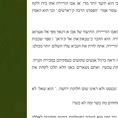
הוא תיעד יותר מדי. אז אבו הוריירה אחז בידו ולקח
 עומר אמר: "הפסדנו הרבה ק'רארטים." וכך הוא האמין
מאבו הורייירה, התיעוד של אבו א-זינאד מפי אל-אעראג
יירה. הוא הוזכר ב"טבאק'את אל ק'וראן" ( ספר שכבות
וריירה, אתה לווית את הנביא עליו השלום יותר מכולנו,
 וראה כרגיל אנשים שקועים בעסקיהם במכירה וקנייה.
קת עכשיו, ואתם נשארים כאן! הלא תלכו לקחת את
נכנסנו ולא ראינו שום חלוקת ירושה..." הוא שאל: לא
שוחחים מה כשר ומה לא כשר!
בח שמו קרוב ל- 12,000 פעמים ביום. את רוב זמנו הוא העביר בפעילויות דתיות ומסירות לאללה