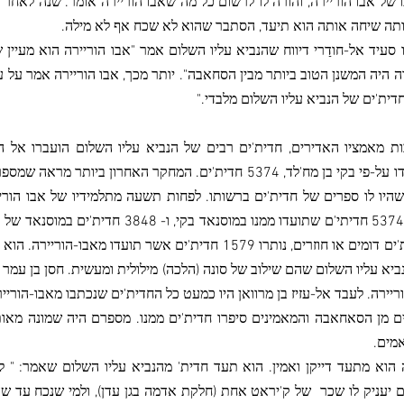
תה שיחה אותה הוא תיעד, הסתבר שהוא לא שכח אף לא מילה.
 סעיד אל-חודַרי דיווח שהנביא עליו השלום אמר "אבו הוריירה הוא מעיי
ה היה המשנן הטוב ביותר מבין הסחאבה". יותר מכך, אבו הוריירה אמר על 
ית'ים של הנביא עליו השלום מלבדי."
ות מאמציו האדירים, חדית'ים רבים של הנביא עליו השלום הועברו אל 
שהיו לו ספרים של חדית'ים ברשותו. לפחות תשעה מתלמידיו של אבו הורייר
ביא עליו השלום שהם שילוב של סונה (הלכה) מילולית ומעשית. חסן בן עמ
ריירה. לעבד אל-עזיז בן מרוואן היו כמעט כל החדית'ים שנכתבו מאבו-הוריי
ם מן הסאחאבה והמאמינים סיפרו חדית'ים ממנו. מספרם היה שמונה מאו
מים.
 הוא מתעד דייקן ואמין. הוא תעד חדית' מהנביא עליו השלום שאמר: " למ
 יעניק לו שכר
של ק'יראט אחת (חלקת אדמה בגן עדן), ולמי שנכח עד ש