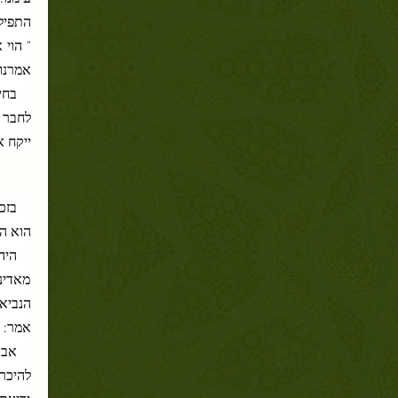
התפילה
" הוי 
אמרנו:
בחי
לחבר 
ייקח א
בזכ
הוא ה
היה
מאדינ
הנביא
אמר: "
אבו
להיכרת
ידיעתו