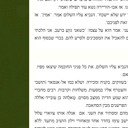
ו. אז אבו-הוריירה נשא עוד תפילה ואמר:
דע שלא יישכח". הנביא עליו השלום אמר: "אמין". אז
זאת לפניכם".
י. אמר הוא על עצמו: "כשאני גווֵעַ ברעב, אני הלכתי
 להאכיל את המסכינים ולסייע להם, בכדי שבסוף הוא
נביא עליו השלום, את כל פניני החוכמה שיצאו מפיו.
אם.
ו בשווקים, בקניה ומכירה. ושלא כמו אל-אנסאר (תושבי
והצטרף אליו במסעות, משלחות וקרבות. רבים מחברי
א שמע חדית' ממצב מסוים. טַאלְחה בן עובייד-אללה
 הפרשנים מבין הסחאבה.
 מהם ומסתיר את השני. אם
אגלה אותו צווארי עלול
וא ישב עימו בחדר אחד ומאחורי וילון הושיב מתעד, ללא
כן, מרוואן קרא שוב לאבו הוריירה וביקש ממנו לשחזר