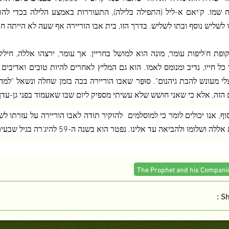
 שמו. ק'יאם א-ליל (התפילה בלילה), התעוררות באמצע הלילה בכדי לה
לשליש נוסף ובתו לשליש. בדרך הזו, בית אבו הוריירה אף שעה לא הייתה חול
ופת ח'ליפות עומר, מונה הוא למושל בחריין. אך עומר, ירצהו אללה, ח
כל חייו, נדיב ומנומס לאמו. הוא גם המליץ לאחרים להיות טובים ואדיבי
י מעונש להבת גיהנום". סוּפַר שאבו הוריירה בכה בזמן שחלה ונשאל "למ
הזה, אלא כי שאני חושש שלא עשיתי מספיק ליום שבו שאעמוד בפני גן-עדן וג
וף, אנו יכולים לומר כי למוסלמים
להוקיר תודה לאבו הוריירה על עזרתו ל
 ושלומו ולהביאה עד אלינו. נפטר הוא בשנה ה-59 להיג'רה בגיל שבעים ושמונה ונקבר באל-באקיע.
Sh