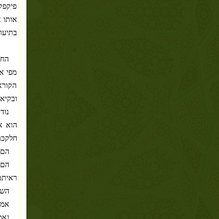
פיקפק 
אותו 
בתיעוד
החד
מפי אב
הקוראן
ובקיא 
נוד
הוא א
חלקכם
הם 
הם 
ראיתם
השי
אמר