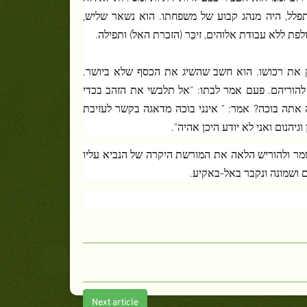
תפלל, היה מנהג קבוע של משפחתו. הוא נשאר שליש,
פת ללא עבודת אלוהים, זיכֵּר (הזכרת האל) ותפילה.
ילק את רכושו. הוא חשב שהשיג את הכסף שלא ביושר.
ם להוריהם. פעם אמר לבתו: "אל תלבשי את הזהב בכדי
ה אתה בוכה? אמר: " אינני בוכה מדאגה בקשר לעזיבת
יהנום ואני לא יודע היכן אהיה".
שמר ולהוריש הלאה את המורשת היקרה של הנביא עליו
Next article