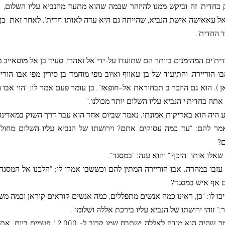
בחדית' זה וביקש ממנו להיזהר שבמה שהוא מתעד מהנביא עליו השלום, כי 
אל עאאישה אישת הנביא, שהייתה גם היא עדה לאותו חדית'. לאחר זאת
בן
 החדית'.
ית'ים המהימנים ביותר הם שתועדו על-ידי אל זאהרי, סעיד בן אל מוסאייב 
ו הוריירה, והתיעוד של בן עאווף ואיוב מפי מוחמד בן סירין מפי אבו הור
 ). הוא גם הוזכר ב"תבחוראת אל–חופאז". בן עומר פעם אמר לו: "הוי אבו ה
אתה בחדית'י הנביא עליו השלום יותר מכולנו."
ע היה הוא באדיקות אמונתו. נאמר שביום אחד הוא עבר דרך השוק במאדינה
מר להם: "עד כמה עסוקים אתם? וירושתו של הנביא עליו השלום מחול
?
שאלו אותו "היכן?" והוא ענה: "במסגד".
עזבו במהרה. אבו הוריירה המתין להם וכששבו אמרו לו: "הלכנו אל המסגד ו
 אף איש במסגד?
בו לו: "כן, ראינו כמה אנשים מתפללים, כמה אנשים קוראים קוראן וכמה מ
:" זוהי ירושתו של הנביא עליו בירכת אללה ושלומו".
נאמר שהיה הוא מודה לאללה ישת