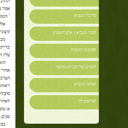
ההלכה 
אמר ע
מדברי הנביא
" הטוב
אלל
קיצוני
חברי הנביא ( אלצ'חאבּה)
מבי
בדייקנ
ספקות ותגובות
עליו ה
הוא
הנסים של הנביא מוחמד
אחרי 
הערבית
אנחנו והנביא
ראוהו 
סוּבָּ
קוראים לך
לאחר 
א-טופי
שנים, 
במא