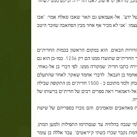
ן של ידע". אל-אעמאש גם תאר שאבו סאלח אמר: "אבו
עצמו: "אני לא מכיר אף אחד מבין הסחאבה שזוכר היטב
הדורות הבאים. הוא במקום הראשון בכמות החדית'ים
שתועדו על-פי בקי בן מח'לד, 5374 חדית'ים. המחקר האחרון ביותר מראה שמספר החדית'ים שתועדו ממנו הם רק 1236. כמו-כן הוא גם
ה כתבו חדית' שמקורה ממנו. לפי דברי בן אל-גאווזי,
לדברי אחמד שאקר, לאחר שהתעלם
מחדית'ים דומים או חוזרים, נותרו 1579 חדית'ים אשר תועדו מאבו-הוריירה. הוא בחן ולמד מתוכם כ - 1500 חדית'ים מן התקופה שבילה
ר אל-דאמארי ראה ספרים רבים של חדית'ים ברשותו של
רה.
ת סאחאבים ומאמינים. והם נזכרו בספריהם של שישת
י שנכח בהלוויה עד שנסתיימו התפילות (למען המת),
המת נקבר שכרו כשתי ק'יראטים". עבד אללה בן עומר