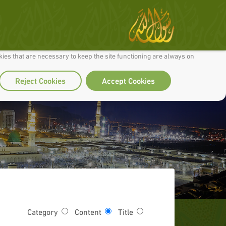
 to make our site work well for you and so we can continually improve it.
ies that are necessary to keep the site functioning are always on
Reject Cookies
Accept Cookies
Category
Content
Title