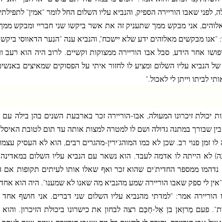
, לפני שאבו הוריירה הספיק, והנביא עליו השלום החל לומר "אמין" לתפילתינ
אלוהים, אני מבקש ממך שתעניק זה את אשר ביקשו שני חבריי ומבקש ממך י
 "אנו מבקשים מאלוהים ידע שלא יישכח", והנביא ענה "הנער הדאווסי ביקש 
פושו אחר הידע, סבל אבו הוריירה ממצוקות וקשיים. לרוב היה הוא רעב וענ
של הנביא עליו השלום ומציע לו לחזור איתי על הפסוקים שמאיצים באנשים
ותי לביתו וייתן לי לאכול."
ות יכולת זיכרונו המעולה, אבו-הוריירה זכר בארבעת השנים בהן בילה עם ה
בין שבורך במתנה גדולה ושם לו למטרה למצות אותה עד תום לטובת האיסל
 לו זמן פנוי רב. שכן לא כמו המוהג'ירין-מהגרים רבים, הוא לא העסיק עצמ
ה) לא הייתה לו אדמה לעבד. הוא נשאר עם הנביא עליו השלום במאדינה 
 נדהמו ממספר החדית'ים שהוא זכר ואף שאלו אותו לעיתים תקופות אם הו
אין לי ספק שאבו הוריירה שמע מהנביא מה שאנו לא שמענו". היה הוא אחד
 הוריירה אמר: "למדתי מהנביא עליו השלום שני דברים. אני חושף אחד
". פעם מַרוַּאן בן אֵל-חַכַּם רצה לבחון את כישרונו ביכולת הזיכרון. וה
 של אבו הוריירה, והורה לו לרשום כל מה שאבו הוריירה אומר. שנה לאחר מ