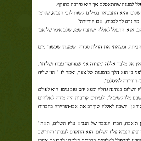
התפלל למענה שתתאסלם אך היא סירבה בתוקף.
שלום, והיא התבטאה במילים קשות לגבי הנביא, שגרמו
 מה גרם לך לבכות,
אבו הוריירה?
ב. אנא, התפלל לאללה ישתבח שמו, שלב אימו של אבו
י הביתה, ומצאתי את הדלת סגורה. שמעתי שכשוך מים
ין אל מלבד אללה ומעידה אני שמוחמד עבדו ושליחו".
ני כן הוא הלך בדמעות של צער, ואמר לו: " הוי שליח
-הוריירה לאיסלם".
 השלום בנתינה גדולה ומצא יחס טוב עימו. הוא לעולם
בע מלהקשיב לו. ולעיתים קרובות היה מודה לאלוהים
וראן", השבח לאללה שקירב את אבו-הוריירה בחברות
ן ת'אבת, חברו הנכבד של הנביא עליו השלום, תאר:"
הופיע הנביא עליו השלום. הוא התקדם לעברנו והתיישב
החלנו להתפלל לאלוהים בדברים שלמדנו לקרואם אחרי