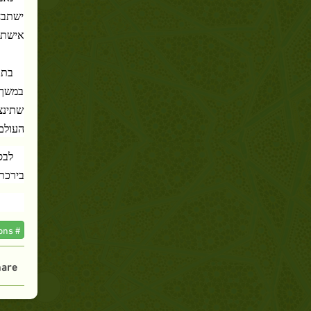
ישתבח
אישתו 
בתק
במשך 
שתינצל
העולם 
לבס
בירכת אללה
# The Prophet and his Companions
are :