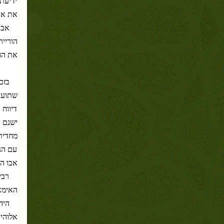
את או
אבו
הורייר
את החד
בזכ
דיווח 
ישנם 5374 חדיתי'ם שתועדו ממנו במוסנאד בקי, ו- 3848 חדית'ים במוסנאד של אחמד בן חנבאל.
עם הנ
אבו הו
רבי
האימא
היה
אלוהים