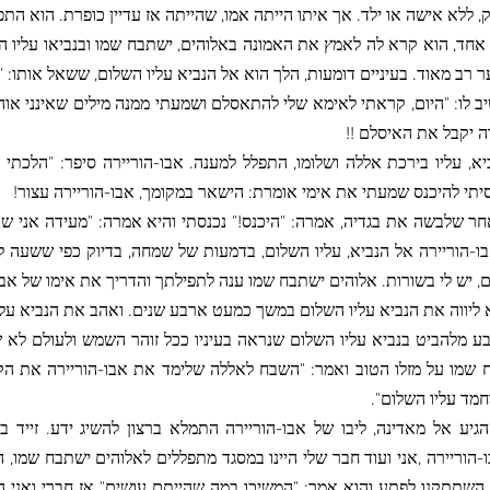
ק, ללא אישה או ילד. אך איתו הייתה אמו, שהייתה אז עדיין כופרת. הוא 
 אחד, הוא קרא לה לאמץ את האמונה באלוהים, ישתבח שמו ובנביאו עליו ה
ר רב מאוד. בעיניים דומעות, הלך הוא אל הנביא עליו השלום, ששאל אותו: "
ב לו: "היום, קראתי לאימא שלי להתאסלם ושמעתי ממנה מילים שאינני אוה
ה יקבל את האיסלם !!
יא, עליו בירכת אללה ושלומו, התפלל למענה. אבו-הוריירה סיפר: "הלכת
יתי להיכנס שמעתי את אימי אומרת: הישאר במקומך, אבו-הוריירה עצור!
חר שלבשה את בגדיה, אמרה: "היכנס!" נכנסתי והיא אמרה: "מעידה אני שא
ו-הוריירה אל הנביא, עליו השלום, בדמעות של שמחה, בדיוק כפי ששעה לפ
, יש לי בשורות. אלוהים ישתבח שמו ענה לתפילתך והדריך את אימו של אבו
 ליווה את הנביא עליו השלום במשך כמעט ארבע שנים. ואהב את הנביא עליו
ע מלהביט בנביא עליו השלום שנראה בעיניו ככל זוהר השמש ולעולם לא ש
 שמו על מזלו הטוב ואמר: "השבח לאללה שלימד את אבו-הוריירה את הק
חמד עליו השלום".
גיע אל מאדינה, ליבו של אבו-הוריירה התמלא ברצון להשיג ידע. זייד ב
הוריירה ,אני ועוד חבר שלי היינו במסגד מתפללים לאלוהים ישתבח שמו, 
. השתתקנו לפתע והוא אמר: "המשיכו במה שהייתם עושים" אז חברַי ואני 