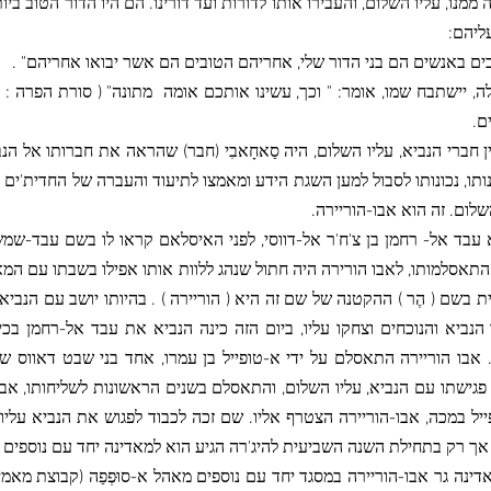
ממנו, עליו השלום, והעבירו אותו לדורות ועד דורינו. הם היו הדור הטוב ב
ליהם:
ים באנשים הם בני הדור שלי, אחריהם הטובים הם אשר יבואו אחריהם" .
ה, יישתבח שמו, אומר: " וכך, עשינו אותכם אומה
ים.
ן חברי הנביא, עליו השלום, היה סַאחָאבִי (חבר) שהראה את חברותו אל הנ
ותו, נכונותו לסבול למען השגת הידע ומאמצו לתיעוד והעברה של החדית'ים ( 
שלום. זה הוא אבו-הוריירה.
 עבד אל- רחמן בן צ'ח'ר אל-דווסי, לפני האיסלאם קראו לו בשם עבד-שמ
התאסלמותו, לאבו הורירה היה חתול שנהג ללוות אותו אפילו בשבתו עם המ
 בשם ( הֶר ) ההקטנה של שם זה היא ( הוריירה ) . בהיותו יושב עם הנביא
הנביא והנוכחים וצחקו עליו, ביום הזה כינה הנביא את עבד אל-רחמן בכינ
יְחְ. אבו הוריירה התאסלם על ידי א-טופייל בן עמרו, אחד בני שבט דאווס
פגישתו עם הנביא, עליו השלום, והתאסלם בשנים הראשונות לשליחותו, אבו
יל במכה, אבו-הוריירה הצטרף אליו. שם זכה לכבוד לפגוש את הנביא עליו
אך רק בתחילת השנה השביעית להיג'רה הגיע הוא למאדינה יחד עם נוספים 
דינה גר אבו-הוריירה במסגד יחד עם נוספים מאהל א-סוּפְפַה (קבוצת מאמ