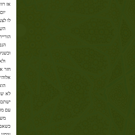
אז רוו
יום
לו לצע
השי
הורייר
הנב
וכשניס
ולא
חזר אב
אלוהים
הוא
לא שב
ישתבח
עם מו
משה
כשאבו-
עימנו