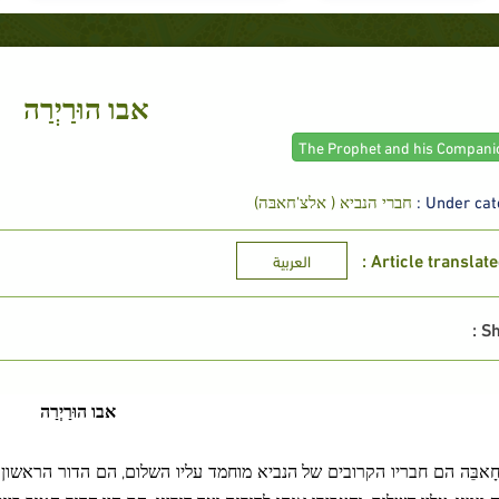
אבו הוּרַיְרַה
Under cate
חברי הנביא ( אלצ'חאבּה)
Article translated
العربية
Sh
אבו הוּרַיְרַה
חָאבֵּה הם חבריו הקרובים של הנביא מוחמד עליו השלום, הם הדור הראשו