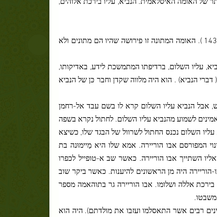
יותר של האומה האיסלאמית. הנביא, עליו בירכת אלוהים,
מתונה" ( סורת הפרה : 143 ). האומה המתונה זו פירושה שהיו הם מתונים ולא
ביא, עליו השלום, ברדיפתו המתמשכת לידע, באדיקותו,
דברי הנביא) . הוא היה מלווה שקדן וחבר כּן של הנביא
ש, אבל הנביא עליו השלום קרא לו בשם עבד אל-רחמן
אמינים לשמוע מהנביא עליו השלום. לחתול נקרא בשפה
 עליו השלום נכנס החתול לשרוול של הבגד שלו, כשיצא
וי המפורסם אבו הוריירה. אמא שלו היא מַיימוּנה בת
 שאליו השתייך אבו הוריירה. כאשר שב א-טופייל לכפרו
-הוריירה היה מן הראשונים להיענות. כאשר ביקר שוב
 בירכת אללה ושלומו. אבו הוריירה גר בתוהאמה מספר
משבטו.
ינים רבים אשר התאסלמו ועזבו את מולדתם). היה הוא