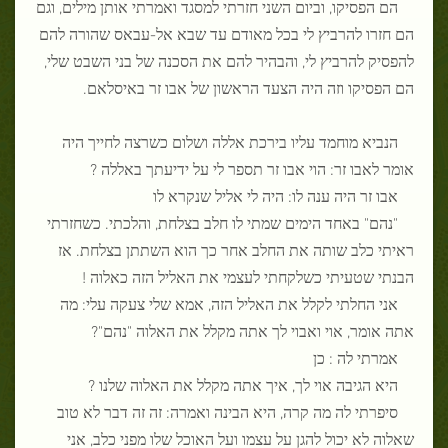
הם הפסיקו, וביום השני חזרתי למסגד ואמרתי אותן מילים, וגם
הם חזרו להרביץ לי בכל מאודם עד שבא אל-עבאס שהורה להם
להפסיק להרביץ לי, והבהיר להם את הסכנה של בני השבט שלי,
הם הפסיקו וזה היה הצעד הראשון של אבו זר באיסלאם.
הנביא מוחמד עליו בירכת אללה ושלום כשרצה לחייך היה
אומר לאבו זר: הוי אבו זר תספר לי על ידיעתך באללה ?
אבו זר היה ענה לו: היה לי אליל שנקרא לו
"נהם" באחד הימים שמתי לו חלב בצלחת, והלכתי. כשחזרתי
ראיתי כלב שותה את החלב אחר כך הוא השתתן בצלחת. אז
הבנתי שטעיתי כשלקחתי לעצמי את האליל הזה כאלוה !
אני החלתי לקלל את האליל הזה, אמא שלי צעקה עלי: מה
אתה אומר, אוי ואבוי לך אתה מקלל את האלוה "נהם"?
אמרתי לה : כן
היא הגיבה אוי לך, איך אתה מקלל את האלוה שלנו ?
סיפרתי לה מה קרה, היא הבינה ואמרה: זה זה דבר לא טוב
שאלוה לא יכול להגן על עצמו ועל האוכל שלו מפני כלב, אני