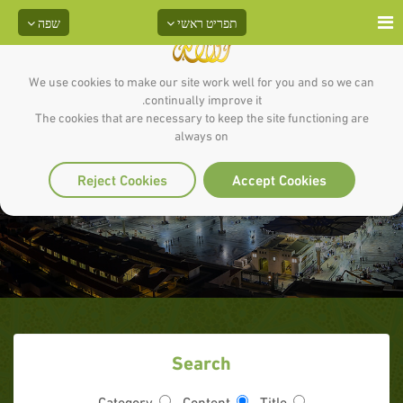
תפריט ראשי
שפה
We use cookies to make our site work well for you and so we can
continually improve it.
The cookies that are necessary to keep the site functioning are
always on
אבו זר אל-ג'פארי
Reject Cookies
Accept Cookies
Search
Category
Content
Title