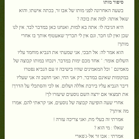
סיפור מותו
בשעה האחרונה לפני מותו של אבו זר, בכתה אישתו, והוא
שאל אותה: למה את בוכה ?
היא הגיבה לו: אתה בא למות, ואנחנו כאן במדבר לבד, אין לנו
שכן ואין לנו חבר, וגם אין לי תכריך שאעטוף אותך בו אחרי
מותך!
הוא אמר לה: אל תבכי, אני שמעתי את הנביא מוחמד עליו
השלום אומר: " אחד מכם ימות במדבר, וינכחו במותו קבוצה של
מאמינם " וכל המאמינים שהיו בישיבה זו עם הנביא נפטרו
במקומות שאינם במדבר, רק אני החי, ואני חושב זה אני שעליו
דיבר הנביא עליו בירכת אללה ושלום. אז לכי והסתכלי על הדרך!
את תמצאי אם ירצה השם נוסעים שיעזרו לך!
אחרי שעה הופיעה קבוצה של נוסעים, אני קראתי להם, אמרו
מה איתך?
אמרתי זה בעלי מת, ואני צריכה עזרה !
שאלו : מי הוא ?
אמרתי : אבו זר אל-ג'פארי