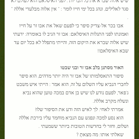
סגד לאלילים, ונהג בכל ימי חייו לומר : " אין אלוה מבלעדי אללה "
.
אבו בכר אל-צדיק סיפר כי לפעם שאל את אבו זר על חייו
ואמונתו לפני התגלות האיסלאם: אבו זר הגיב לו באומרה: ידעתי
שיש אלוה שברא את היקום הזה, והייתי מתפלל לא בכל יום עד
שבא האיסלאם!!
האור מסתנן בלב אבו זר ובני שבטו
סיפור התאסלמותו של אבו זר היה יותר מדהים, הוא סיפר
לחברי הנביא עליו השלום על זה, הוא אמר : הייתי איש משבט
ג'פאר, לפעם נודע לנו שיש בן אדם במכה טוען שהוא נביא
ונשלח מקרב אללה.
אמרתי לאחי: לך לאיש הזה ודע את הסיפור שלו!
הוא נסע למכה ונפגש עם הנביא מוחמד עליו בירכת אללה
ושלום, וחזר לי בחדשות הטובות ביותר ששמעתי .
שאלתי אותו: מה מצאתָ ?