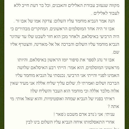
מקווה שנעזוב עבודת האלילים והאבנים, וכל בר דעת חייב ללא
לעבוד לאלילים .
הנה אמר הנביא מוחמד עליו השלום: צדקה אמו של אבו זר .
אבו זר היה אחד המוסלמים הראשונים, המחקרים מבהירים כי
היה הרביעי באיסלאם, ולאחר מכן הוא חזר לשבט שלו עד שהיגר
הנביא מוחמד עליו השלום והברכה אל אל-מאדינה, והצטרף אליו
שם.
אבו זר נהג לספר את סיפור יומו הראשון באיסלאם, והיותו
מראשוני המוסלמים, הוא אמר: הייתי רבע האיסלאם שלושה
האמינו לפניי והייתי אני הרביעי, נכנסתי על הנביא מוחמד עליו
הברכה ושלום ואמרתי לו, שלום עליך שליח אללה אני מעיד שאין
אלוה מלבד אללה וכי מוחמד הוא העבד והשליח שלו!
ראיתי בפניו של הנביא שמחה ואופטימיות, והוא שאל אותי: מי
אתה ?
עניתי: אני ג'נדבּ אדם משבט ג'פאר !
אחרי התאסלמותו איחה הנביא עליו השלום בינו לבין