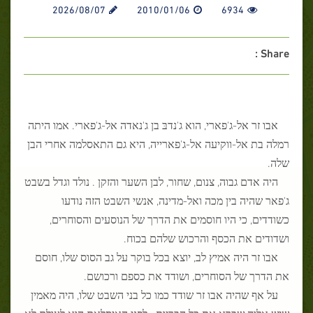
2026/08/07
2010/01/06
6934
Share :
אבו זר אל-ג'פארי, הוא ג'נדבּ בן ג'נאדה אל-ג'פארי. אמו היתה
רמלה בת אל-ווקיעה אל-ג'פארייה, היא גם התאסלמה אחרי הבן
שלה.
היה אדם גבוה, צנום, שחור, לבן השער והזקן . נולד וגדל בשבט
ג'פאר שהיה בין מכה ואל-מדינה, אנשי השבט הזה נודעו
כשודדים, כי היו חוסמים את הדרך של הנוסעים והסוחרים,
ושדודים את הכסף והרכוש שלהם בכוח.
אבו זר היה אמיץ לב, יוצא בכל בוקר על גב הסוס שלו, חוסם
את הדרך של הסוחרים, ושודד את כספם ורכושם.
על אף שהיה אבו זר שודד כמו כל בני השבט שלו, היה מאמין
שיש אלוה שברא את כל הבריות . לפני האיסלאם הוא לעולם לא