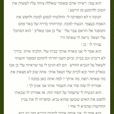
הוא ענה: ראיתי אדם שאומר שאללה ציווה עליו לעשות את
הטוב ולהימנע מן הרשע !
תגובה זו לא הספיקה לי, החלטתי לנסוע למכה ולחפש את
האמת בעצמי. הגעתי למכה, ובהיתותי בזירה של באר זמזם
והמסגד אל-חראם עבר עלי " עלי בן אבו טאליבּ " הוא הסתכל
עלי ושאל: נראה לי שאתה זר?
עניתי לו : כן !
הוא אמר לי אני מארח אותך בבית שלי, הלכתי איתו. בדרך
לא דיברנו וגם בבית, וביום השני חזרתי לתחום המסגד והעזתי
לשאול על הנביא החדש . הם לא הגיבו לי עד שראיתי עלי בן אבו
טאליבּ חוזר ובא לכיוון שלי ושאל אותי: אתה שוב לא מצאת את
מה שאתה רוצה, מה איתך ? למה אתה כאן במכה ?
אמרתי לו שזה סוד את תשמור אותו אני אגיב לך !
הוא הבטיח לי שישמור על הסוד הזה, אז אמרתי לו שבאתי
לחפש את האיש שטוען שהוא נביא, וסיפרתי לו את עניין
החדשות שהביא לי אחי !
הוא אמר לי: אני אנחה אותך למקום הנביא הזה רק בוא