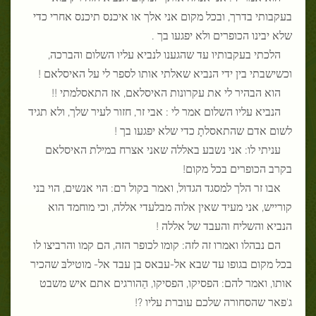
בעקבותי בדרך, ובכל מקום אני אלך או איכנס תיכנס אחרי כדי
שלא יבינו הכופרים ולא יפגעו בך .
הלכתי בעקבותיו עד שהגענו לנביא עליו השלום והברכה,
וכשישבתי בין ידי הנביא שאלתי אותו לספר לי על האיסלאם !
הוא הבהיר לי את עקרונות האיסלאם, אז התאסלמתי !!
הנביא עליו השלום אמר לי : אבי זר, חזור לעיר שלך, ולא תגיד
לשום אדם שהתאסלתָ כדי שלא יפגעו בך !
עניתי לו: אני נשבע באללה שאני אצרח במילת האיסלאם
בקרב הכופרים בכל מקום!
אבו זר הלך למסגד הגדול, ואמר בקול רם: הוי אנשים, הוי בני
קורייש, אני מעיד שאין אלוה מבלעדי אללה, וכי מוחמד הוא
הנביא והשליח והעבד של אללה !
הם נבהלו ואמרו זה לזה: קומו לכופר הזה, הם קמו והרביצו לו
בכל מקום בגופו עד שבא אל-עבאס בן עבד אל- מוטילבּ שהכיר
אותו, ואמר להם: הפסיקו, הפסיקו, הַהורגים אתם איש משבט
ג'פאר שהסחורה שלכם עוברת עליו ?!