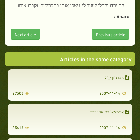
הם ירדו והחלו לעזור לי, עטפו אותו בתכריכים, וקברו אותו.
Share :
Next article
Previous article
Articles in the same category
אבו הוּרַיְרַה
27508
2007-11-14
אסמאא' בת אבו בכר
35413
2007-11-14