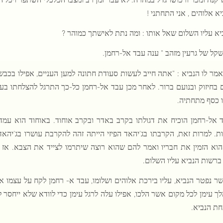
ביא אלוהים , אני התחתני !
יא עליו השלום שאל אותו : ומה נתת לאישתך כמוהר ?
שקל של גרעין מזהב " ענה עבד אל-רחמן.
אמר לו הנביא : "אתה חייב לעשות סעודת חתונה למען העניים, אפילו בכבש
 בחיזוק ובנועם ברור. לאחר מכן עבד אל-רחמן כל-כך התרגל להצלחתו ב
ו כסף מתחתיה.
 אל-רחמן הוכיח את דגולתו בקרב באדר ובקרב אוחוד. באוחוד הוא עמד 
ת. למרות זאת, הקרבתו בג'יהאד הפיזי הייתה זהה להקרבת עושרו בג'יהאד
הוא הזמין את חבריו ואמר להם שהוא רוצה שיתרמו לצייד את הצבא. אז 
ברשות הנביא עליו השלום.
ר נפטר הנביא, עליו בירכת אלוהים ושלומו, עבד א- רחמן לקח על עצמו א
ך עימן לכל מקום אשר הלכו, אפילו עלה לרגל עימן כדי לוודא שלא ייחסר ל
ת הנביא.