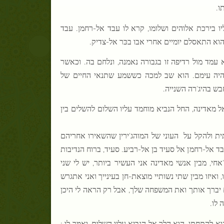
ו.
 בירכת אלוהים ושלומו, קרא לו עבד אל-רחמן. עבד
א התאסלם יומיים אחרי אבו בכּר אל-צדיק.
עמד מול רדיפה זו בגבורה נאמנה, ונלחם בה. וכאשר
היה עימם. הוא שב למכה כששמע שתנאי החיים של
בש בהיג'רה השנייה.
 מאדינה, החל הנביא מוחמד עליו השלום להשלים בין
ית ולהקל על
העוני של המוהג'ירין שהשאירו אחריהם
ד אל-רחמן אל סעיד בן אל-רביע. סעיד, ברוח הנדיבות
חי, מבין אנשי מאדינה אני העשיר ביותר, יש לי שני
ואיזו מבין שתי נשותיי מוצאת-חן בעינייך ואני אתגרש
ם יברך אותך ואת המשפחה שלך, אבל רק הראה לי היכן
 לו.
הוא להתחתן.
הוא הלך אל הנביא
עליו השלום, ואמר לו :