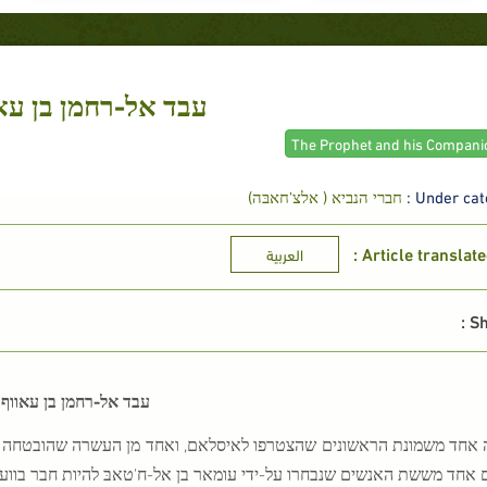
עבד אל-רחמן בן עא
Under cate
חברי הנביא ( אלצ'חאבּה)
Article translated
العربية
Sh
עבד אל-רחמן בן עאווף
 אחד משמונת הראשונים שהצטרפו לאיסלאם, ואחד מן העשרה שהובטחה להם
ם אחד מששת האנשים שנבחרו על-ידי עומאר בן אל-ח'טאבּ להיות חבר בווע