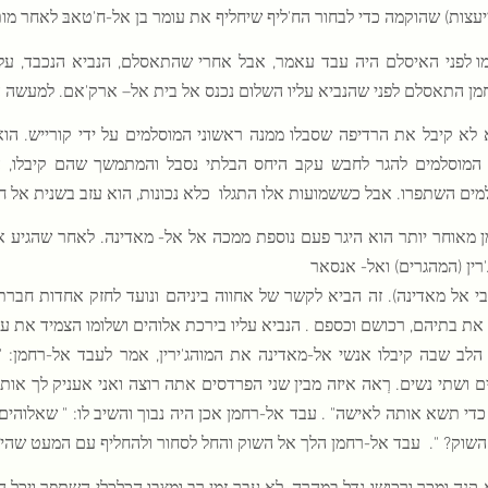
עצות) שהוקמה כדי לבחור הח'ליף שיחליף את עומר בן אל-ח'טאבּ לאחר מות
ו לפני האיסלם היה עבד עאמר, אבל אחרי שהתאסלם, הנביא הנכבד, עליו
מן התאסלם לפני שהנביא עליו השלום נכנס אל בית אל– ארק'אם. למעשה הו
 לא קיבל את הרדיפה שסבלו ממנה ראשוני המוסלמים על ידי קורייש. הוא 
 המוסלמים להגר לחבש עקב היחס הבלתי נסבל והמתמשך שהם קיבלו, 
מים השתפרו. אבל כששמועות אלו התגלו
כלא נכונות, הוא עזב בשנית אל ח
ן מאוחר יותר הוא היגר פעם נוספת ממכה אל אל- מאדינה. לאחר שהגיע אל
רין (המהגרים) ואל- אנסאר
בי אל מאדינה). זה הביא לקשר של אחווה ביניהם ונועד לחזק אחדות חברת
ת בתיהם, רכושם וכספם . הנביא עליו בירכת אלוהים ושלומו הצמיד את עב
 הלב שבה קיבלו אנשי אל-מאדינה את המוהג'ירין, אמר לעבד אל-רחמן: "א
 ושתי נשים. רְאה איזה מבין שני הפרדסים אתה רוצה ואני אעניק לך אותו, 
כדי תשא אותה לאישה" . עבד אל-רחמן אכן היה נבוך והשיב לו: " שאלוהי
שוק? ".
עבד אל-רחמן הלך אל השוק והחל לסחור ולהחליף עם המעט שהיה
 קנה ומכר ורכושו גדל במהרה. לא עבר זמן רב ומצבו הכלכלי השתפר ויכל 