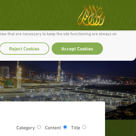
 to make our site work well for you and so we can continually improve it.
ies that are necessary to keep the site functioning are always on
Reject Cookies
Accept Cookies
Category
Content
Title