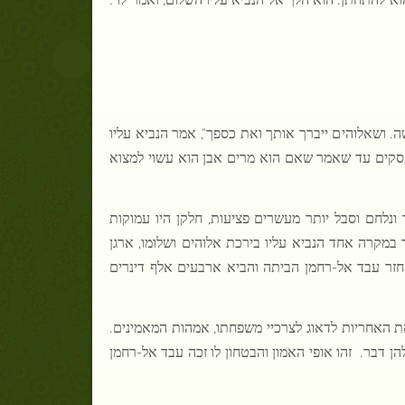
ה. ושאלוהים ייברך אותך ואת כספך", אמר הנביא עליו
עסקים עד שאמר שאם הוא מרים אבן הוא עשוי למצוא
ונלחם וסבל יותר מעשרים פציעות, חלקן היו עמוקות
 במקרה אחד הנביא עליו בירכת אלוהים ושלומו, ארגן
חזר עבד אל-רחמן הביתה והביא ארבעים אלף דינרים
ת האחריות לדאוג לצרכיי משפחתו, אמהות המאמינים.
הן דבר.
זהו אופי האמון והבטחון לו זכה עבד אל-רחמן