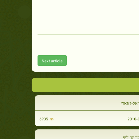
Next article
 אל-ג'פארי
6935
ר הח'ליף