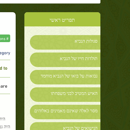
תפריט ראשי
# The Prophet and his Companions
סגולות הנביא
gory :
תולדות חייו של הנביא
 to :
נבואות על בואו של הנביא מוחמד
are :
האיש המטיב לבני משפחתו
מסר לאלה שאינם מאמינים באלוהים
היה
היה ג
הנישואים של הנביא