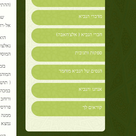
(ההתיי
מדברי הנביא
שמ
אל-רח
חברי הנביא ( אלצ'חאבּה)
הוא
נאלצו
ספקות ותגובות
המוסל
בזמ
הנסים של הנביא מוחמד
המוהג'
( תוש
אנחנו והנביא
במכה א
ורוחב
פרדסים
קוראים לך
ממנה 
נמצא ה
הוא