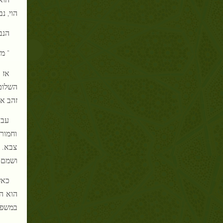
הוי, נ
הנב
" מ
אז 
השלום
זהב א
עבד
וחמורו
צבא. 
ושמם 
כאש
הוא הל
במשפח