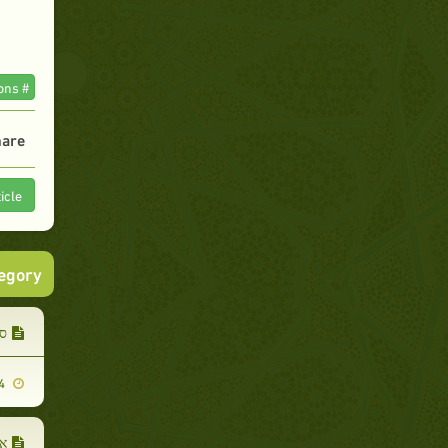
# The Prophet and his Companions
are :
icle
tegory
סל
2007-11-14
אס