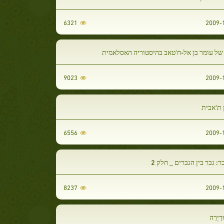
6321
של עומר בן אל-ח'טאב בהיסטוריה האסלאמית
9023
ן ת'אבית
6556
ר: גבר בין הגברים _ חלק 2
8237
ַיְרַה