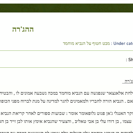
ההג'רה
Under cate
מבט חטוף על הנביא מוחמד
Sh
'רה
חת אלאנצאר שנפגשה עם הנביא מוחמד במכה נשבעה אמונים לו , והבטיחו ל
 . הנביא הורה לחבריו ולמאמינים להגר למדינה על מנת לברוח מפני הכופר
קר האנגלי ג'אן פגוט גלופאומר אומר : שבועות ספורים לאחר קריאת הנביא 
עצמו , בן דודו עלי בן אבי טאליבּ , והצעיר שהנביא אימץ אותו לבן זייד בן
להודות כי הנביא מוחמד עליו השלום גילה אומץ לב כשנשאר במכה עד הגירת 