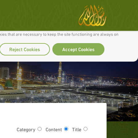
 to make our site work well for you and so we can continually improve it.
ies that are necessary to keep the site functioning are always on
Reject Cookies
Accept Cookies
Category
Content
Title