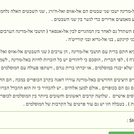
-מדינה ישבו שני שבטים הם אל-אווס ואל-ח'זרג , שני השבטים האלה נלחמו 
 מאמצים אדירים כדי לגשר בין שני השבטים .
 השתדל גם לאחד בין המהגרים לבין אל-אנסאר ( תושבי אל-מדינה הערבים )
ני קיינקע , בני אל-נדיא ובני קורייט'ה .
יא חתם ברית עם תושבי אל-מדינה , הן ערבים ( שני השבטים אל-אווס ואל-ח'זרג
'ה ) , לפי הברית , הוסכם כי ליהודים יש כל הזכויות לחיות באל-מדינה , לשמ
שלא יבגדו במוסלמים , או יכרתו ברית נגדם , וישתפו פעולה עם המוסלמים ל
ים היציבים החדשים באל-מדינה עוררו דאגה בקרב הכופרים במכה , הם החל
 גם הם בכופרים , אולם למען אלוהים . יש להבהיר כי זה הוא ההבדל הברור
סים אישיים
. שלושה קרבים ראשונים וחשובים ביותר בין המוסלמים לכופרים
 ) . בטבלה הזו יש גם עוד פרטים על הקרבות של המוסלמים .
Sh