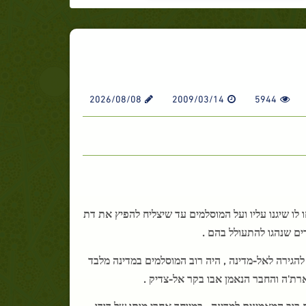
2026/08/08
2009/03/14
5944
ו שיגנו עליו ועל המוסלמים עד שיצליח להפיץ את דת
ים שנהגו להתעולל בהם .
להגירה לאל-מדינה , היה רוב המוסלמים במדינה מלבד
 חארת'ה והחבר הנאמן אבו בקר אל-צדיק .
רוב המאמינים למדינה , במיוחד אחרי מותו של דודו