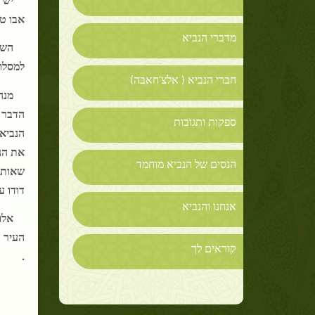
אבו טא
מדברי הנביא
השב
למסלול
חברי הנביא ( אלצ'חאבּה)
מנה
הדבר ה
ספקות ותגובות
הנביא 
את הנב
הנסים של הנביא מוחמד
שאותם 
דודו ע
אנחנו והנביא
אלו
העיר 
קוראים לך
.