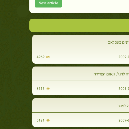
Next article
נים באסלאם
4969
 לרגל , ונאום הפרידה
6513
 למכה
5121