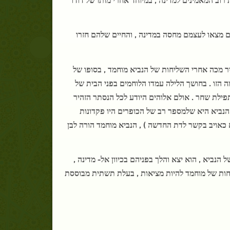
צאו לעצמם מחסה במדינה , והחיים שלהם חזרו
ר מכה אחרי השליחות של הנביא מוחמד , בסופו של
 הזו . בחושך הלילה עמדו הלוחמים בפני הבית של
תפילת שחר . אולם אלוהים היודע לכל הנסתר הזהיר
 הנביא היא שלמספר רב של הכופרים היו פקדונות
 כאויב בקשר לדת החדשה ) , הנביא מוחמד הורה לבן
נביא , הוא יצא והלך בפניהם בכיוון אל- מדינה ,
ות של מוחמד להיות מציאות , בעלת תשתית מבוססת