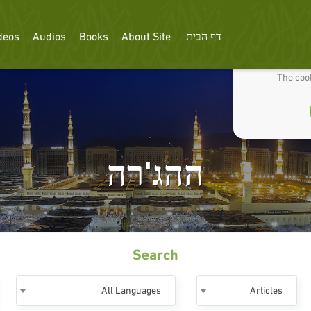
דף הבית
About Site
Books
Audios
deos
We use cookies
The cook
ההג'רה
Search
All Languages
Articles