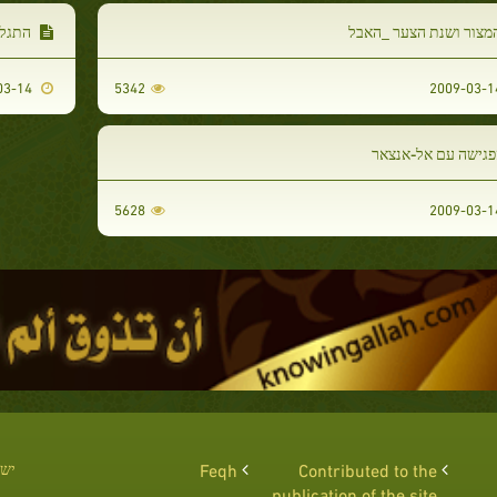
מצור ושנת הצער _האבל
התגלו
2009-03-14
5342
פגישה עם אל-אנצאר
5628
Contributed to the
Feqh
יש 
publication of the site