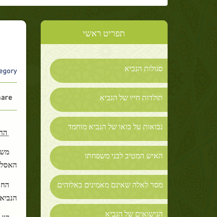
תפריט ראשי
סגולות הנביא
gory :
are :
תולדות חייו של הנביא
נבואות על בואו של הנביא מוחמד
ההג
משל
האיש המטיב לבני משפחתו
האסלאם
החו
מסר לאלה שאינם מאמינים באלוהים
הנביא 
הנישואים של הנביא
יש 