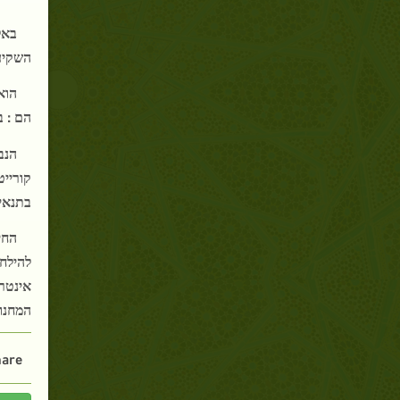
באל
השקיע
הוא
הם : ב
הנב
קורייט
בתנאי 
החי
להילחם
אינטר
המחנות
are :