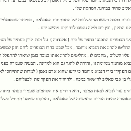
ליבּ שהיה בבחינת המחסה שלו .
טים במכה חששו מההשלכות של התפתחות האסלאם , במיוחד שהמוסלמים מ
ם התקין , ובין יום ולילה נהפכו לרחוקים מהישג ידם .
יגי הכופרים התכנסו בחצר של בית ( אלנדווה )
על מנת
לדון בעתיד של העי
חליטו להרוג את הנביא מוחמד , מכל שבט בחרו הכופרים לוחם חזק למשימה
עליו השלום , מחכים לו , מחליטים להרוג אותו במכה בזמן יציאתו להתפלל 
יא מוחמד ממזימה זו , והורה לו להגר גם הוא למדינה . הבעיה שעמדה בפני
הפקידו בידי הנביא מוחמד כי ידעו שהוא אדם נאמן ( למרות שהתייחסו לא
לי בן אבי טאליבּ להישאר במכה , ולהחזיר את הפקדונות
לבעליהם .
הים עזר לנביא לצאת ממכה , הוא הרדים את הלוחמים שעמדו בפתח ביתו של ה
האמורה להיות הבירה הראשונה של האסלאם , והמקום שממנו תתחיל השליח