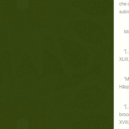
che 
subi
Id
"[
XLIII
"M
Hâqqa
"[
broc
XVIII