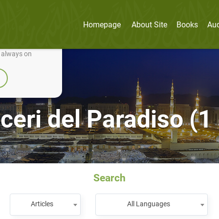
Homepage
About Site
Books
Au
nually improve it.
e always on
aceri del Paradiso (1 
Search
Articles
All Languages