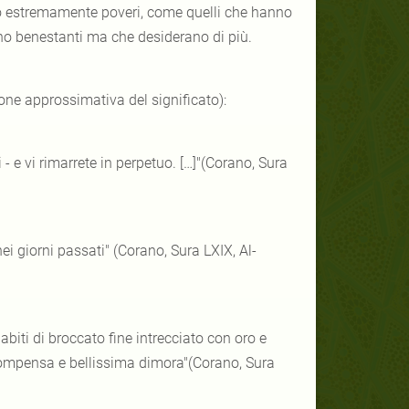
o estremamente poveri, come quelli che hanno
ono benestanti ma che desiderano di più.
one approssimativa del significato):
 - e vi rimarrete in perpetuo. […]"(Corano, Sura
i giorni passati" (Corano, Sura LXIX, Al-
abiti di broccato fine intrecciato con oro e
icompensa e bellissima dimora"(Corano, Sura