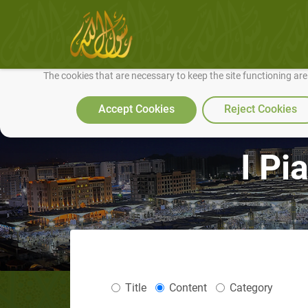
We use cookies to make our site work well for you and so we can conti
The cookies that are necessary to keep the site functioning ar
Accept Cookies
Reject Cookies
I Pi
Title
Content
Category