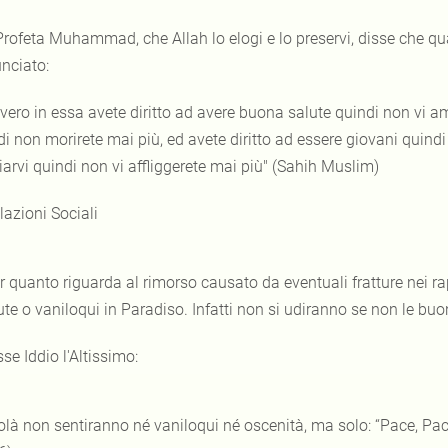
 Profeta Muhammad, che Allah lo elogi e lo preservi, disse che qu
nciato:
nvero in essa avete diritto ad avere buona salute quindi non vi am
i non morirete mai più, ed avete diritto ad essere giovani quindi 
iarvi quindi non vi affliggerete mai più" (Sahih Muslim)
lazioni Sociali
r quanto riguarda al rimorso causato da eventuali fratture nei ra
te o vaniloqui in Paradiso. Infatti non si udiranno se non le buo
sse Iddio l'Altissimo:
olà non sentiranno né vaniloqui né oscenità, ma solo: “Pace, Pace.