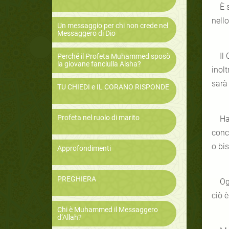
È 
nello
Un messaggio per chi non crede nel
Messaggero di Dio
Il
Perché il Profeta Muhammed sposò
la giovane fanciulla Aisha?
inolt
sarà
TU CHIEDI e IL CORANO RISPONDE
Profeta nel ruolo di marito
Ha
conc
o bis
Approfondimenti
PREGHIERA
Og
ciò 
Chi è Muhammed il Messaggero
d’Allah?