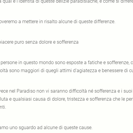
 qual è l'identità di queste delizie paradisiache, e come si diff
overemo a mettere in risalto alcune di queste differenze.
 piacere puro senza dolore e sofferenza
 persone in questo mondo sono esposte a fatiche e sofferenze, c
coltà sono maggiori di quegli attimi d'agiatezza e benessere di c
vece nel Paradiso non vi saranno difficoltà né sofferenza e i suoi 
luta e qualsiasi causa di dolore, tristezza e sofferenza che le 
ti.
amo uno sguardo ad alcune di queste cause.