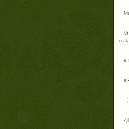
Ma
Un
malat
In
Il
" 
Al