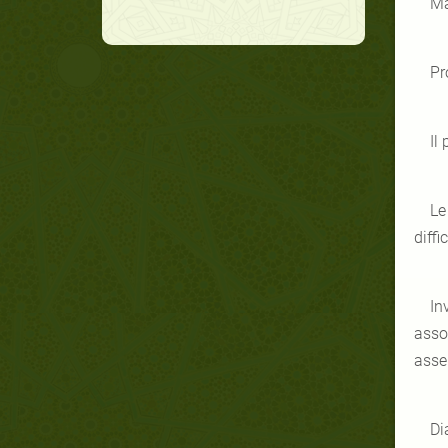
Ma
Pr
Il
Le
diffi
In
asso
assen
Di