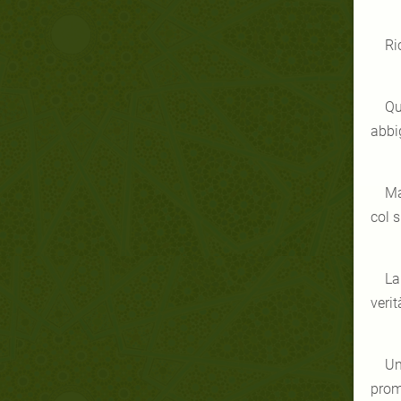
Ri
Qu
abbig
Ma
col s
La
veri
Un
prom