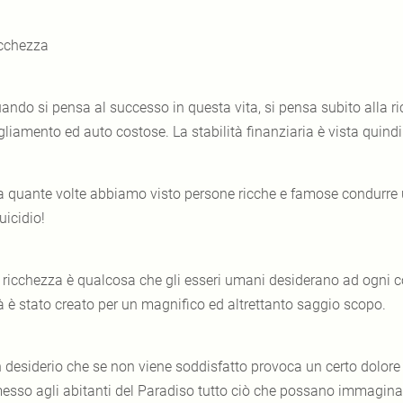
cchezza
ando si pensa al successo in questa vita, si pensa subito alla ricc
liamento ed auto costose. La stabilità finanziaria è vista quindi 
 quante volte abbiamo visto persone ricche e famose condurre un
uicidio!
 ricchezza è qualcosa che gli esseri umani desiderano ad ogni co
tà è stato creato per un magnifico ed altrettanto saggio scopo.
 desiderio che se non viene soddisfatto provoca un certo dolore
esso agli abitanti del Paradiso tutto ciò che possano immaginar