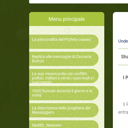
Menu principale
La personalità del Profeta (saaw)
Unde
Sha
Replica alle menzogne di Zaccaria
Butrus
La sua misericordia nei conflitti
I 
politici, militari e verso i suoi rivali e i
suoi nemici
1000 Sunnah durante il giorno e la
notte
Il
La descrizione della preghiera del
entr
Messaggero
Hadith _Nawawi