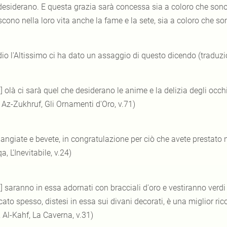
desiderano. E questa grazia sarà concessa sia a coloro che son
scono nella loro vita anche la fame e la sete, sia a coloro che s
dio l'Altissimo ci ha dato un assaggio di questo dicendo (traduzi
…] olà ci sarà quel che desiderano le anime e la delizia degli occhi
, Az-Zukhruf, Gli Ornamenti d'Oro, v.71)
angiate e bevete, in congratulazione per ciò che avete prestato ne
, L'Inevitabile, v.24)
…] saranno in essa adornati con bracciali d'oro e vestiranno verdi 
cato spesso, distesi in essa sui divani decorati, è una miglior r
, Al-Kahf, La Caverna, v.31)