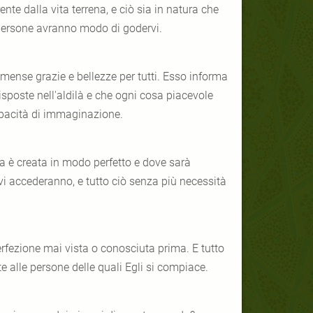
te dalla vita terrena, e ciò sia in natura che
le persone avranno modo di godervi.
mmense grazie e bellezze per tutti. Esso informa
isposte nell'aldilà e che ogni cosa piacevole
apacità di immaginazione.
a è creata in modo perfetto e dove sarà
vi accederanno, e tutto ciò senza più necessità
erfezione mai vista o conosciuta prima. E tutto
 alle persone delle quali Egli si compiace.