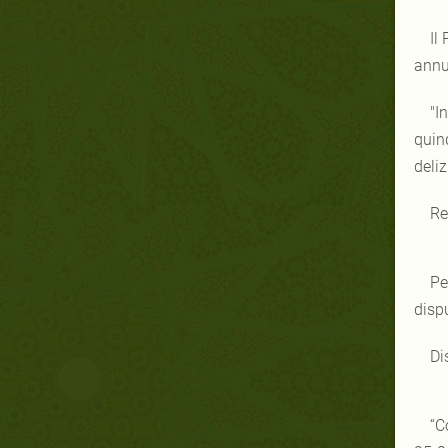
Il
annu
"I
quind
deliz
Re
Pe
dispu
Di
“C