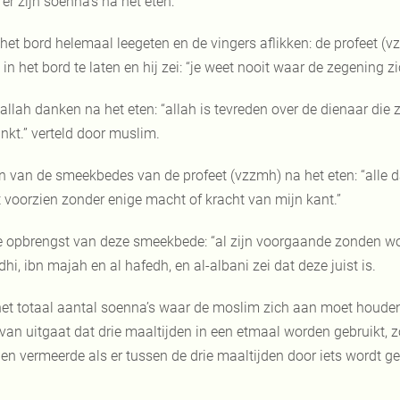
 er zijn soenna’s na het eten:
 het bord helemaal leegeten en de vingers aflikken: de profeet (v
 in het bord te laten en hij zei: “je weet nooit waar de zegening zi
 allah danken na het eten: “allah is tevreden over de dienaar die 
nkt.” verteld door muslim.
n van de smeekbedes van de profeet (vzzmh) na het eten: “alle d
t voorzien zonder enige macht of kracht van mijn kant.”
 opbrengst van deze smeekbede: “al zijn voorgaande zonden wor
dhi, ibn majah en al hafedh, en al-albani zei dat deze juist is.
het totaal aantal soenna’s waar de moslim zich aan moet houden t
r van uitgaat dat drie maaltijden in een etmaal worden gebruikt
den vermeerde als er tussen de drie maaltijden d