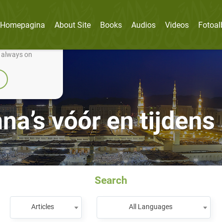
Homepagina
About Site
Books
Audios
Videos
Fotoa
nually improve it.
e always on
a’s vóór en tijdens
Search
Articles
All Languages