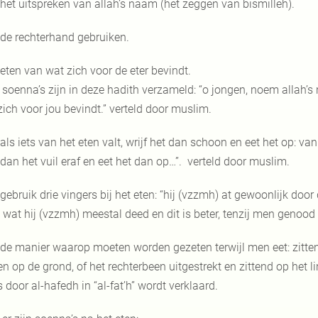
 het uitspreken van allah’s naam (het zeggen van bismilleh).
 de rechterhand gebruiken.
 eten van wat zich voor de eter bevindt.
 soenna’s zijn in deze hadith verzameld: “o jongen, noem allah’s
zich voor jou bevindt.” verteld door muslim.
 als iets van het eten valt, wrijf het dan schoon en eet het op: van
 dan het vuil eraf en eet het dan op…”. verteld door muslim.
 gebruik drie vingers bij het eten: “hij (vzzmh) at gewoonlijk door
s wat hij (vzzmh) meestal deed en dit is beter, tenzij men genood
 de manier waarop moeten worden gezeten terwijl men eet: zitt
en op de grond, of het rechterbeen uitgestrekt en zittend op het 
 door al-hafedh in “al-fat’h” wordt verklaard.