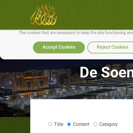
We use cookies to make our site work well for you and so we can conti
The cookies that are necessary to keep the site functioning ar
Accept Cookies
Reject Cookies
De Soenn
Title
Content
Category