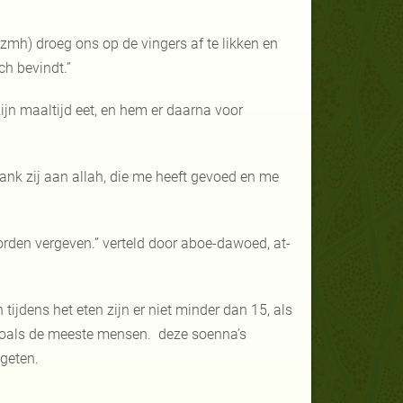
zzmh) droeg ons op de vingers af te likken en
ch bevindt.”
zijn maaltijd eet, en hem er daarna voor
ank zij aan allah, die me heeft gevoed en me
den vergeven.” verteld door aboe-dawoed, at-
ijdens het eten zijn er niet minder dan 15, als
, zoals de meeste mensen. deze soenna’s
oor iets wordt gegeten.