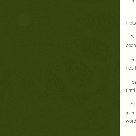
en
1-
niets
2-
beda
eé
heef
de
tirmi
* 
je e
wor