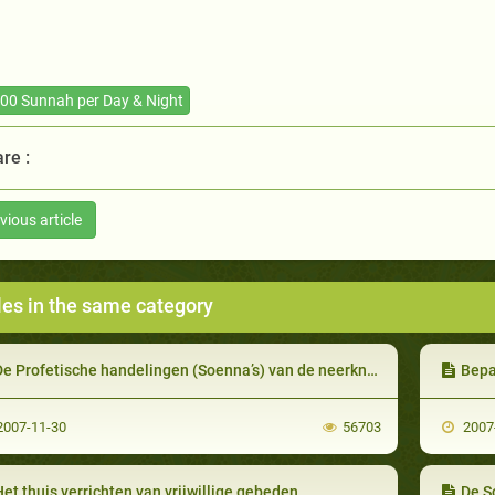
00 Sunnah per Day & Night
re :
vious article
les in the same category
e Profetische handelingen (Soenna’s) van de neerknielingen (Soezjoed)
Bepa
007-11-30
56703
2007
et thuis verrichten van vrijwillige gebeden
De S