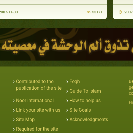
007-11-30
53171
2007
Contributed to the
Feqh
Be
ge
publication of the site
Guide To islam
co
Noor international
How to help us
Hi
Link your site with us
Site Goals
Site Map
Acknowledgments
Required for the site