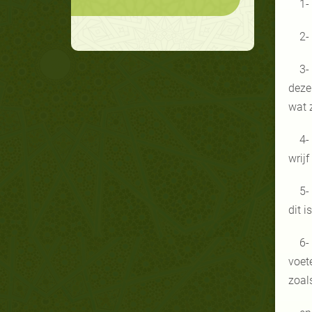
1-
2-
3-
deze
wat 
4-
wrijf
5-
dit i
6-
voet
zoals