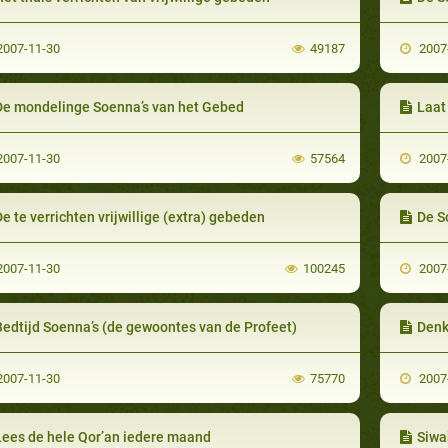
007-11-30
49187
2007
De mondelinge Soenna’s van het Gebed
Laat geen k
007-11-30
57564
2007
e te verrichten vrijwillige (extra) gebeden
De S
007-11-30
100245
2007
Bedtijd Soenna’s (de gewoontes van de Profeet)
Denk
007-11-30
75770
2007
Lees de hele Qor’an iedere maand
Siwak