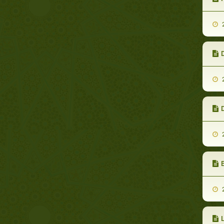
2
2
D
2
2