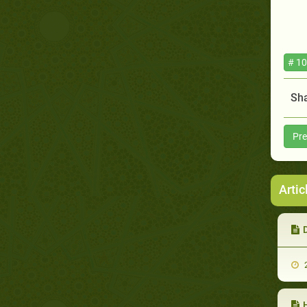
# 10
Sha
Pre
Artic
D
2
H