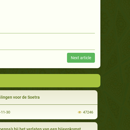
Next article
lingen voor de Soetra
-11-30
47246
oenna’s bij het verlaten van een bijeenkomst