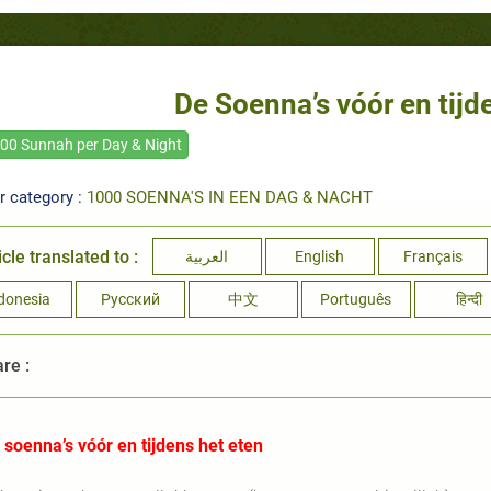
De Soenna’s vóór en tijd
00 Sunnah per Day & Night
r category :
1000 SOENNA'S IN EEN DAG & NACHT
icle translated to :
العربية
English
Français
donesia
Русский
中文
Português
हिन्दी
re :
 soenna’s vóór en tijdens het eten