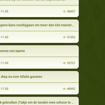
-11-30
38457
ans voorbijgaan om meer dan één manier/daad van aanbidding op hetzelfde tijdstip toe te passen… Hoe doe je dat?
-11-30
51352
oenna van Iqama
-11-30
52721
 diep na over Allah’s gunsten
-11-30
48992
 gebruiken (Takje om de tanden mee schoon te maken)