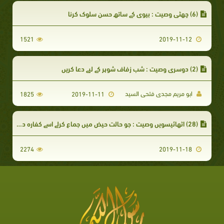
(6) چھٹی وصیت : بیوی کے ساتھ حسن سلوک کرنا
1521
2019-11-12
(2) دوسری وصیت : شب زفاف شوہر کے لیے دعا کریں
ابو مریم مجدی فتحی السید
1825
2019-11-11
(28) اٹھائیسویں وصیت : جو حالت حیض میں جماع کرلے اسے کفارہ دینے کی
2274
2019-11-18