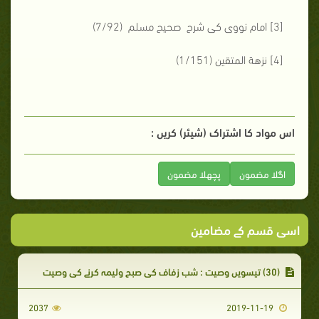
[3] امام نووی کی شرح صحیح مسلم (7/92)
[4] نزهة المتقين (1/151)
اس مواد کا اشتراک (شیئر) کریں :
اگلا مضمون
پچھلا مضمون
اسی قسم کے مضامین
(30) تیسویں وصیت : شب زفاف کی صبح ولیمہ کرنے کی وصیت
2037
2019-11-19