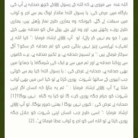
اللہ عنہ سے مروی ہے کہ اللہ کے رسول ﷺکے کچھ صحابہ نے آپ کی
بارگاہ میں عرض کی: یا رسول اللہ! مالدار لوگ ہم سے اجر و ثواب
میں سبقت لے گئے، کیونکہ وہ ہماری طرح نماز پڑھتے ہیں، ہماری
طرح روزے رکھتے ہیں، اور وہ اپنے بچے ہوئے مال کو صدقہ بھی کرتے
ہیں ( جو ہم نہیں کر پاتے)، تو آپ ﷺنے ارشاد فرمایا :" کیا اللہ نے
تمہارے لیےایسی چیز نہیں بنائی جس کو تم صدقہ کر سکو؟ آگے
سرکار فرماتے ہیں :" ہر تسبیح صدقہ ہے، ہر تکبیر صدقہ ہے، برے کاموں
سے روکنا صدقہ ہے اور تم میں سے ہر ایک کی شرمگاہ( یا جماع) میں
بھی صدقہ ہے، صحابہ نے عرض کی : یا رسول اللہ! کیا ہم سے کوئی
جب (بیوی کے ساتھ) شہوت پوری کرتا ہے تو کیا اس میں بھی ثواب
ملتا ہے؟ آپ ﷺنے ارشاد فرمایا : " تم یہ بتاؤ کہ انسان اگر اپنی
شہوت کو حرام جگہ پوری کرے گا تو کیا یہ گناہ نہیں ہوگا؟[1]
صحابہ نے عرض کی : کیوں نہیں ہوگا ( یعنی ضرور ہوگا)، تو آپ ﷺنے
ارشاد فرمایا :" اسی طرح جب انسان اپنی شہوت کو حلال جگہ
پوری کرتا ہے تو اللہ اس کو اجر و ثواب عطا فرماتا ہے"۔ [2]