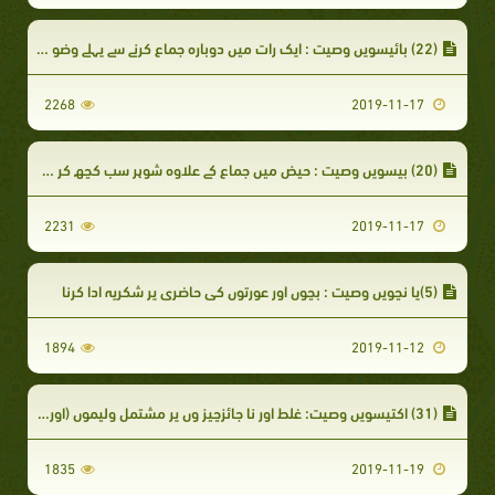
(22) بائیسویں وصیت : ایک رات میں دوبارہ جماع کرنے سے پہلے وضو کرلے
2268
2019-11-17
(20) بیسویں وصیت : حیض میں جماع کے علاوہ شوہر سب کچھ کر سکتا ہے
2231
2019-11-17
(5)پا نچویں وصیت : بچوں اور عورتوں کی حاضری پر شکریہ ادا کرنا
1894
2019-11-12
(31) اکتیسویں وصیت: غلط اور نا جائزچیز وں پر مشتمل ولیموں (اوردعوتوں)
1835
2019-11-19