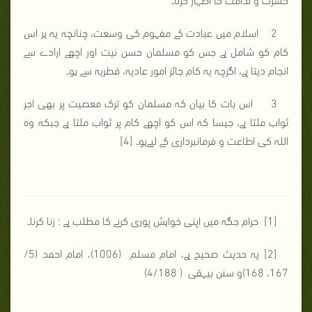
2 اسلام میں عبادت کے مفہوم کی وسعت، چنانچہ یہ ہر اس
کام کو شامل ہے جس کو مسلمان حسن نیت اور اچھے ارادے سے
انجام دیتا ہے، اگرچہ یہ کام جائز امور عادیہ، فطریہ سے ہو۔
3 اس بات کا بیان کہ مسلمان کو ترک معصیت پر بھی اجر
ثواب ملتا ہے، جیسا کہ اس کو اچھے کام پر ثواب ملتا ہے جبکہ وہ
اللہ کی اطاعت و فرمانبرداری کے لیےہو۔ [4]
[1] حرام جگہ میں اپنی خواہش پوری کرنے کا مطلب ہے : زنا کرنا۔
[2] یہ حدیث صحیح ہے، امام مسلم (1006)، امام احمد (5/
167، 168)و سنن بیہقی ( 4/188)