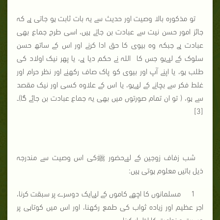
تو مذکورہ بالا وصیت اور حدیث سے یہ بات ثابت ہو جاتی ہے کہ
جائز امور حسن نیت سے عبادت بن جاتے ہیں، اسی طرح جماع بھی
عبادت ہے جبکہ وہ بیوی کا حق ادا کرنے اور اس کے ساتھ حسن
سلوک کے لیےہو جس کا اللہ نے حکم دیا ہے، یا پھر نیک اولاد کی
طلب ہو، یا اپنے آپ اور بیوی کو پاک صاف رکھنے اور نظر حرام اور
غلط فکر سے بچانے کے لیےہو، یا اس کے علاوہ کسی اور نیک مقصد
سے ہو، ( تو ان تمام صورتوں میں بھی یہ جماع عبادت بن جائے گا)۔
[3]
شب زفاف زوجین کے لیےحضور ﷺکی اس وصیت سے مندرجہ
ذیل باتیں معلوم ہوتی ہیں:
1 مسلمانوں کا اچھے کاموں کے لیےایک دوسرے پر سبقت کرنا،
اجر عظیم اور زیادہ ثواب کی طمع رکھنا، اور اس میں کوتاہی پر
حسرت و ندامت کا اظہار کرنا۔