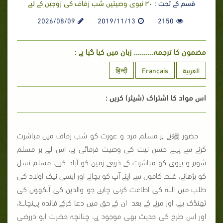
قسم کے تحت :
۳۰ نبوی وصیتیں شب زفاف کی زوجین کے لیے
2026/08/09
2019/11/13
2150
مضمون کا ترجمہ.......... زبان میں کیا گیا ہے :
العربية
Français
हिन्दी
اس مواد کا اشتراک (شیئر) کریں :
حضور ﷺنے ہر مسلم مرد و عورت کو شب زفاف میں مباشرت
کرنے سے پہلے حسن نیت کی وصیت فرمائی ہے، اس لیے ہر مسلم
شوہر و بیوی کو مباشرت کے ذریعے زمین کو آباد کرنے، مسلم نسل
کو بڑھانے، غلط کاموں سے اپنے آپ کو بچانے اور ایسی نیک اولاد کی
طلب میں اللہ کی اطاعت کرنی چاہیے جو والدین کی آنکھوں کی
ٹھنڈک بنے، اور مرنے کے بعد ان کے حق میں دعا کرکے فائدہ پہنچاۓ،
اور اس طرح کی حدیث بھی موجود ہے، چنانچہ حضرت ابو ذررضی