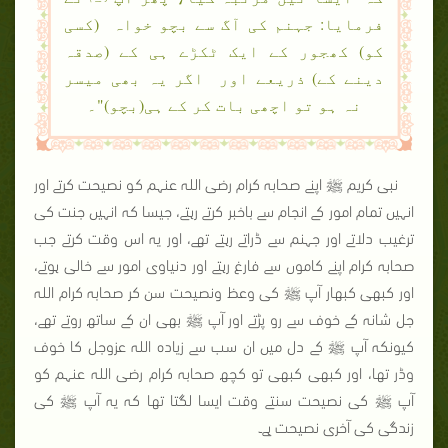
فرمایا: جہنم کی آگ سے بچو خواہ (کسی
کو) کھجور کے ایک ٹکڑے ہی کے (صدقہ
دینے کے) ذریعے اور اگر یہ بھی میسر
نہ ہو تو اچھی بات کر کے ہی(بچو)"۔
نبی کریم ﷺ اپنے صحابہ کرام رضی اللہ عنہم کو نصیحت کرتے اور
انہیں تمام امور کے انجام سے باخبر کرتے رہتے، جیسا کہ انہیں جنت کی
ترغیب دلاتے اور جہنم سے ڈراتے رہتے تھے، اور یہ اس وقت کرتے جب
صحابہ کرام اپنے کاموں سے فارغ رہتے اور دنیاوی امور سے خالی ہوتے،
اور کبھی کبھار آپ ﷺ کی وعظ ونصیحت سن کر صحابہ کرام اللہ
جل شانہ کے خوف سے رو پڑتے اور آپ ﷺ بھی ان کے ساتھ روتے تھے،
کیونکہ آپ ﷺ کے دل میں ان سب سے زیادہ اللہ عزوجل کا خوف
وڈر تھا، اور کبھی کبھی تو کچھ صحابہ کرام رضی اللہ عنہم کو
آپ ﷺ کی نصیحت سنتے وقت ایسا لگتا تھا کہ یہ آپ ﷺ کی
زندگی کی آخری نصیحت ہے۔