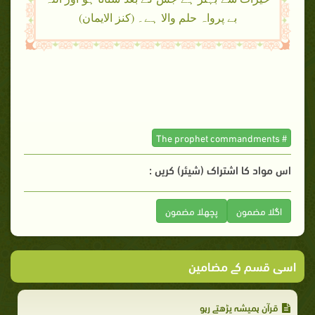
بے پرواہ حلم والا ہے۔ (کنز الایمان)
# The prophet commandments
اس مواد کا اشتراک (شیئر) کریں :
اگلا مضمون
پچھلا مضمون
اسی قسم کے مضامین
قرآن ہمیشہ پڑھتے رہو