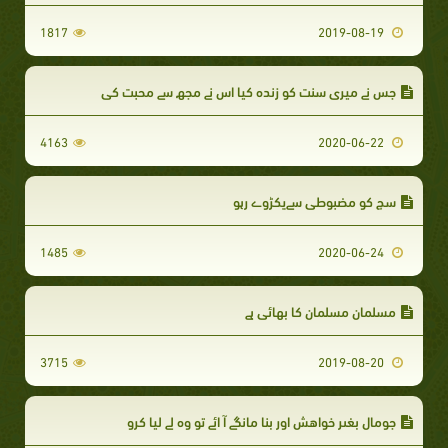
1817
2019-08-19
جس نے میری سنت کو زندہ کیا اس نے مجھ سے محبت کی
4163
2020-06-22
سچ کو مضبوطى سےپکڑوے رہو
1485
2020-06-24
مسلمان مسلمان کا بھائی ہے
3715
2019-08-20
جومال بغىر خواهش اور بنا مانگے آ ائے تو وہ لے لیا کرو