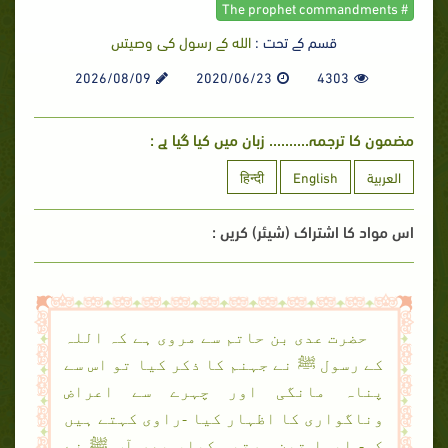
# The prophet commandments
قسم کے تحت :
الله كے رسول كى وصيتىں
2026/08/09
2020/06/23
4303
مضمون کا ترجمہ.......... زبان میں کیا گیا ہے :
العربية
English
हिन्दी
اس مواد کا اشتراک (شیئر) کریں :
حضرت عدی بن حاتم سے مروی ہے کہ اللہ
کے رسول ﷺ نے جہنم کا ذکر کیا تو اس سے
پناہ مانگی اور چہرے سے اعراض
وناگواری کا اظہار کیا -راوی کہتے ہیں
کہ- ایسا تین مرتبہ کیا، پھر آپ ﷺ نے