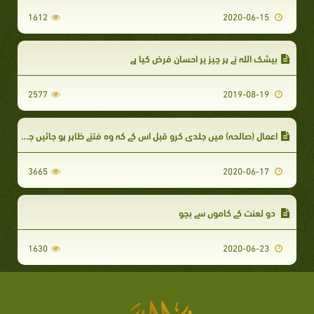
1612
2020-06-15
بیشک اللہ نے ہر چیز پر احسان فرض کیا ہے
2577
2019-08-19
اعمال (صالحہ) میں جلدی کرو قبل اس کے کہ وہ فتنے ظاہر ہو جائیں جو تاریک رات کے ٹکڑوں کی مانند ہوں گے
3665
2020-06-17
دو لعنت کے کاموں سے بچو
1630
2020-06-23