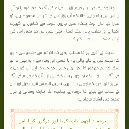
چنانچہ ایک دن نبی کریم ﷺ نے جہنم کی آگ کا ذکر فرمایا تو آپ
نے اس سے پناہ چاہی حالانکہ آپ ﷺ اس کے شر سے محفوظ ہیں، تو
ہمارا کیا حال ہوگا جبکہ ہمیں چاروں طرف سے گناہوں نے گھیرے
رکھا ہے اور ہمارے پاس نیک اعمال بھی نہیں ہیں جو ہمیں اس کی
تپش وشدت سے بچا سکیں؟
حدیث کے آخری جز کا مطلب یہ ہے کہ اگر تم سے -کنجوسی - جو
کہ جہنم میں لے جانے والی ہے- یا کسی اور وجہ سے - یہ بھی نہ ہو
سکے کہ تم کھجور کا ٹکڑا بھی کسی کو دے کر اپنے آپ کو جہنم
کی آگ سے بچا سکو تو اچھی بات کرکے ہی اپنے آپ کو جہنم کی آگ
سے بچا لو، کیونکہ اچھی بات بھی تمہیں اللہ سے قریب کرنے اور اس
کے عذاب سے بچانے کا ذریعہ ہے، چنانچہ اللہ تبارک وتعالی نے قرآن
مجید میں ارشاد فرمایا ہے:
ترجمہ: اچھی بات کہنا اور درگزر کرنا اس
خیرات سے بہتر ہے جس کے بعد ستانا ہو اور اللہ