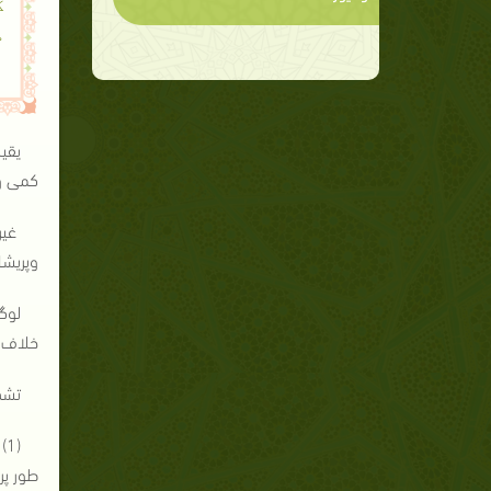
ک
م
یقین
کمی وغ
غیر
وپریشا
لوگ
خلاف و
تشد
(
طور پر