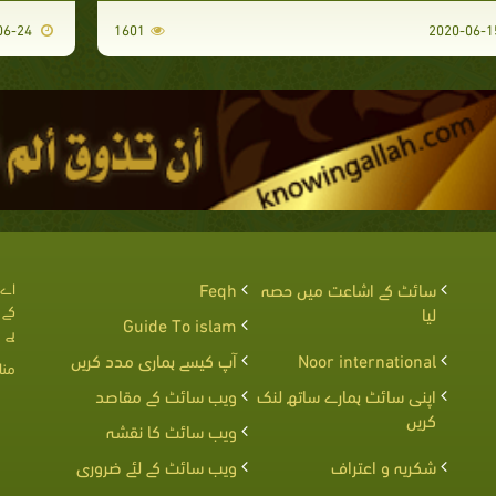
2020-06-24
1601
سائٹ کے اشاعت میں حصہ
Feqh
اے 
کے 
لیا
Guide To islam
ہے
Noor international
آپ کیسے ہماری مدد کریں
منا
اپنی سائٹ ہمارے ساتھ لنک
ویب سائٹ کے مقاصد
کریں
ویب سائٹ کا نقشہ
شکریہ و اعتراف
ویب سائٹ کے لئے ضروری