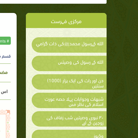
مرکزی فہرست
# The prophet commandments
الله كےرسول محمدﷺكى ذات گرامي
قسم ک
الله كے رسول كى وصيتىں
مضمون
دن اور رات کی ایک ہزار (1000)
سنتیں
اس م
شبهات وجوابات پہلا حصہ عورت
اسلام كى نظر مىں
۳۰ نبوی وصیتیں شب زفاف کی
زوجین کے لیے
ت
وڈیوز