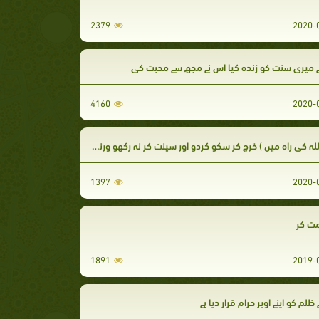
2379
 میری سنت کو زندہ کیا اس نے مجھ سے محبت کی
4160
کی راہ میں ) خرچ کر سکو کردو اور سینت کر نہ رکھو ورنہ اللہ پاک بھی تمہارے لیے اپنے خزانے میں بندش لگادے گا۔
1397
ت کر
1891
ظلم کو اپنے اوپر حرام قرار دیا ہے