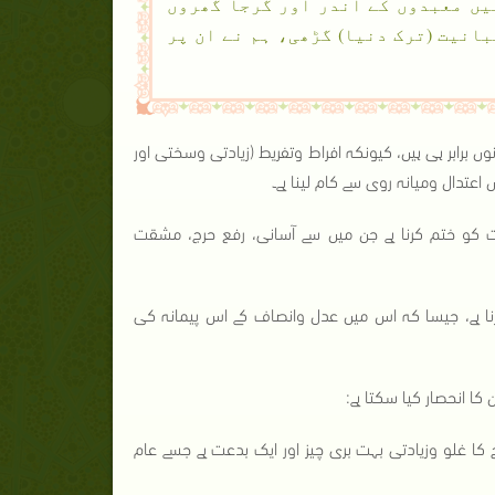
یں معبدوں کے اندر اور گرجا گھروں
انیت (ترک دنیا) گڑھی، ہم نے ان پر
ں برابر ہی ہیں، کیونکہ افراط وتفریط (زیادتی وسختی اور
دال ومیانہ روی سے کام لینا ہے۔
کو ختم کرنا ہے جن میں سے آسانی، رفع حرج، مشقت
رنا ہے، جیسا کہ اس میں عدل وانصاف کے اس پیمانہ کی
 انحصار کیا سکتا ہے:
کا غلو وزیادتی بہت بری چیز اور ایک بدعت ہے جسے عام