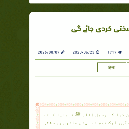
 سختی کردی جائے گی
2026/08/07
2020/06/23
1717
हिन्दी
ن کیا کہ رسول اللہ ﷺ فرمایا کرتے
 گی، ایک قوم نے اپنی جانوں پر سختی