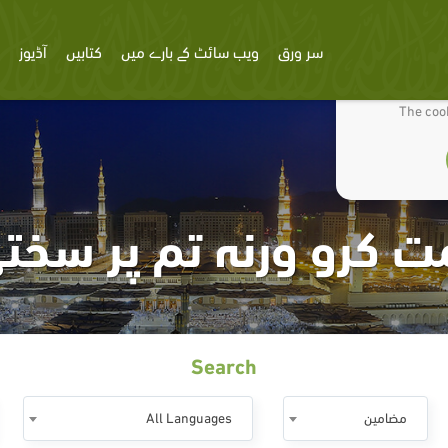
سر ورق
ویب سائٹ کے بارے میں
کتابیں
آڈیوز
We use cookies
The cook
مت کرو ورنہ تم پر سخت
Search
مضامين
All Languages