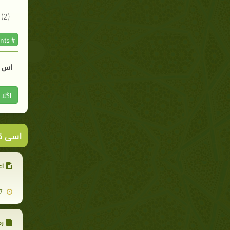
(2) وہ من گھڑت شدت وسختی جو اسلام کے بالکل خلاف ہو اور جو احباب ودوستوں میں تفریق وجدائی کا سبب ہو۔
# The prophet commandments
اس م
اگلا
اسی ق
اع
2020-06-17
رح