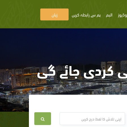
وڈیوز
البم
ہم سے رابطہ کریں
زبان
ی کردی جائے گی