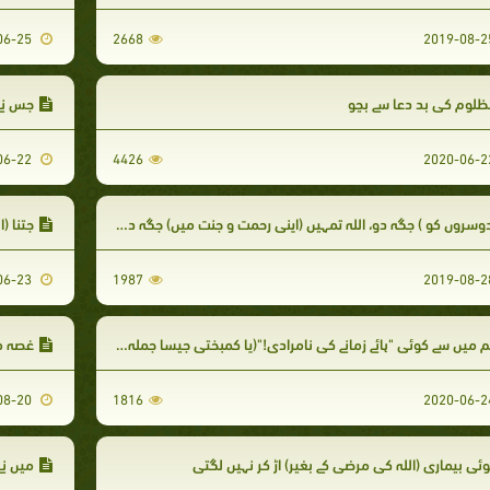
2020-06-25
2668
لوم کی بد دعا سے بچو
جس نے
2020-06-22
4426
وسروں کو ) جگہ دو، اللہ تمہیں (اپنی رحمت و جنت میں) جگہ دے گا
جتنا (اللہ 
2020-06-23
1987
 میں سے کوئی "ہائے زمانے کی نامرادی!"(یا کمبختی جیسا جملہ) نہ کہے
غصہ م
2019-08-20
1816
ئی بیماری (اللہ کی مرضی کے بغیر) اڑ کر نہیں لگتی
میں نے 