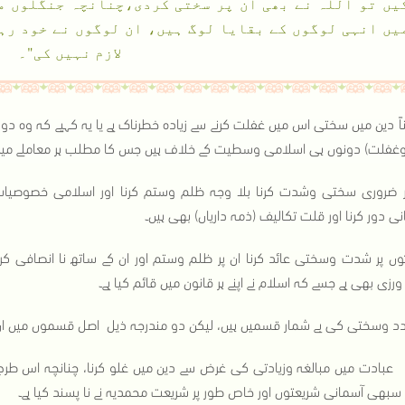
یں تو اللہ نے بھی ان پر سختی کردی،چنانچہ جنگلوں م
یں انہی لوگوں کے بقایا لوگ ہیں، ان لوگوں نے خود رہب
لازم نہیں کی"۔
اً دین میں سختی اس میں غفلت کرنے سے زیادہ خطرناک ہے یا یہ کہیے کہ وہ دونو
فلت) دونوں ہی اسلامی وسطیت کے خلاف ہیں جس کا مطلب ہر معاملے میں اعت
 ضروری سختی وشدت کرنا بلا وجہ ظلم وستم کرنا اور اسلامی خصوصیات 
نی دور کرنا اور قلت تکالیف (ذمہ داریاں) بھی ہیں۔
وں پر شدت وسختی عائد کرنا ان پر ظلم وستم اور ان کے ساتھ نا انصافی ک
رزی بھی ہے جسے کہ اسلام نے اپنے ہر قانون میں قائم کیا ہے۔
د وسختی کی بے شمار قسمیں ہیں، لیکن دو مندرجہ ذیل اصل قسموں میں ان کا
1) عبادت میں مبالغہ وزیادتی کی غرض سے دین میں غلو کرنا، چنانچہ اس طرح 
 سبھی آسمانی شریعتوں اور خاص طور پر شریعت محمدیہ نے نا پسند کیا ہے۔