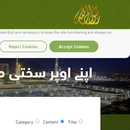
 to make our site work well for you and so we can continually improve it.
ies that are necessary to keep the site functioning are always on
Reject Cookies
Accept Cookies
اپنے اوپر سختی 
Category
Content
Title