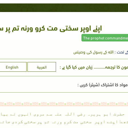
اپنے اوپر سختی مت کرو ورنہ تم پر
ے تحت :
الله كے رسول كى وصيتىں
 کا ترجمہ.......... زبان میں کیا گیا ہے :
العربية
English
واد کا اشتراک (شیئر) کریں :
حضرت ابو ہریرہ رضی اللہ عنہ سے مروی انہوں نے بیا
ھے: اپنے اوپر سختی مت کرو ورنہ تم پر سختی کردی جائے