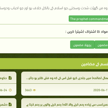
واد کا اشتراک (شیئر) کریں :
 مضمون
پچھلا مضمون
سم کے مضامین
مال (صالحہ) میں جلدی کرو قبل اس کے کہ وہ فتنے ظاہر ہو جائیں جو تاریک رات کے ٹکڑوں کی مانند ہوں گے
حکومت
2020-06-24
3663
من(سب سے زیادہ رحم کرنے والا اللہ) رحم کرنے والوں پر رحم کرتا ہے
دشمن 