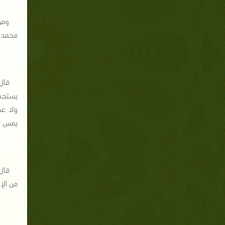
ومن
محمد ب
قال 
يستحب 
ولا عج
يمس ا
قال
من الإ