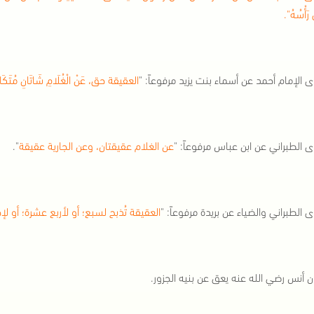
 رَأْسُهُ".
 الإمام أحمد عن أسماء بنت يزيد مرفوعاً: "
العقيقة حق، عَنْ الْغُلَامِ شَاتَانِ مُتَكَافِئَ
 الطبراني عن ابن عباس مرفوعاً: "
عن الغلام عقيقتان، وعن الجارية عقيقة
".
 الطبراني والضياء عن بريدة مرفوعاً: "
العقيقة تُذبح لسبع؛ أو لأربع عشرة؛ أو 
 أنس رضي الله عنه يعق عن بنيه الجزور.