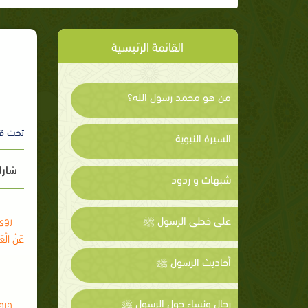
القائمة الرئيسية
من هو محمد رسول الله؟
تحت ق
السيرة النبوية
شارك
شبهات و ردود
روى 
على خطى الرسول ﷺ
عَنْ الْعَ
أحاديث الرسول ﷺ
رجال ونساء حول الرسول ﷺ
وروى 