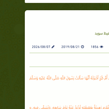
حفيظ سويد
2026/08/07
2019/08/21
1856
 أَنَّهَا سَأَلَتْ رَسُولَ اللَّهِ صَلَّى اللَّهُ عَلَيْهِ وَسَلَّمَ
ِينَةٌ بِعَقِيقَتِهِ تُذْبَحُ عَنْهُ يَوْمَ سَابِعِهِ، وَيُسَمَّى فِيِهِ، و