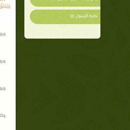
وَيُحْلَقُ
نصرة الرسول ﷺ
وروى
وروى
وروى
وكان