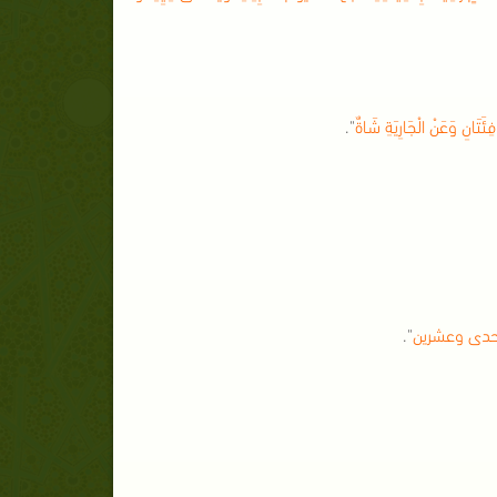
تَانِ وَعَنْ الْجَارِيَةِ شَاةٌ
".
لإحدى وعشرين
".