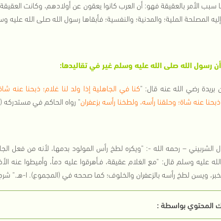
 سبب الأمر بالعقيقة فهو: أن العرب كانوا يعقون عن أولادهم، وكانت العقيقة 
إليه المصلحة الملية؛ والمدنية؛ والنفسية؛ فأبقاها رسول الله صلى الله عليه 
 أن رسول الله صلى الله عليه وسلم غير في تقاليدها:
 بريدة رضي الله عنه قال: "
كنا في الجاهلية إذا ولد لنا غلام؛ ذبحنا عنه شاة
ذبحنا عنه شاة؛ وحلقنا رأسه، ولطخنا رأسه بزعفران
" رواه الحاكم في مستدركه (4/238) وقال: صحيح على شرط الشيخين، وأقره الذهبي.
ل الشربيني – رحمه الله -: "ويكره لطخ رأس المولود بدمها، لأنه من فعل الجا
له عليه وسلم قال: "مع الغلام عقيقة، فـأهرقوا عليه دماُ، وأميطوا عنه ا
خبر، ويسن لطخ رأسه بالزعفران والخلوف؛ كما صححه في (المجموع). ا-هـ." شرح المحتا
 المحتوي بواسطة :