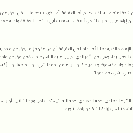
 شدة اهتمام السلف الصالح بأمر العقيقة، أن الذي لا يجد مالاً؛ لكي يعق ع
ن إبراهيم بن الحارث التيمي أنه قال: "سمعت أبي يستحب العقيقة ولو بعصفور"
الإمام مااك بعدها: الأمر عندنا في العقيقة: أن من عق؛ فـإنما يعق عن ولده ب
العمل بها، وهي من الأمر الذي لم يزل عليه الناس عندنا، فمن عق عن ولده، ف
فاء؛ ولا مكسورة؛ ولا مريضة؛ ولا يباع من لحمها شيء، ولا جلدها، ولا يُكس
لصبي يشيء من دمها".
 الشيخ الدهلوي رحمه الدهلوي رحمه الله: "يستحب لمن وجد الشاتين، أن ينسك
ناث، فتناسب زيادة الشكر؛ وزيادة التنويه"