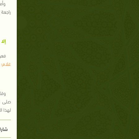
وأما
راجعة 
إلا
فعن
غلام؛ 
وقا
صلى ال
لهذا ال
شارك