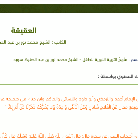
العقيقة
الكاتب : الشيخ محمد نور بن عبد ال
سم :
مَنْهَجُ التربية النبوية للطفل - الشيخ محمد نور بن عبد الحفيظ سويد
 المحتوي بواسطة :
الإمام أحمد والترمذي وأبو داود والنسائي والحاكم وابن حبان في صحيحه عن أُمَّ كُرْزٍ أَخْبَرَتْهُ
قِيقَةِ فَقَالَ عَنْ الْغُلَامِ شَاتَانِ وَعَنْ الْأُنْثَى وَاحِدَةٌ وَلَا يَضُرُّكُمْ ذُكْرَانًا كُنَّ أَمْ إِنَاثًا ".
أصحاب السنن عن سمرة قال: قال رَسُولَ اللَّهِ صَلَّى اللَّهُ عَلَيْهِ وَسَلَّمَ قَالَ كُلُّ غُلَامٍ رَه