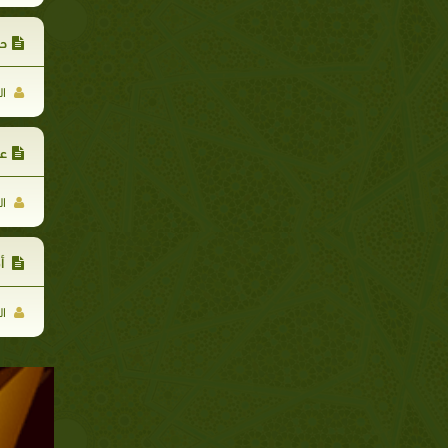
حق
ال
عم
ال
أد
ال