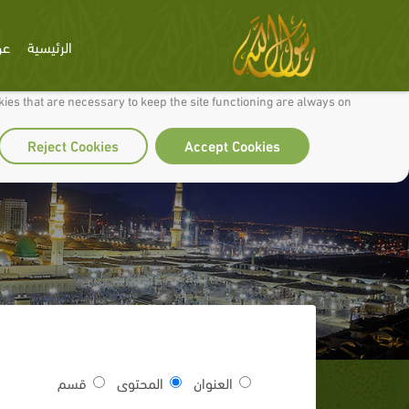
الرئيسية
عن
 to make our site work well for you and so we can continually improve it.
ies that are necessary to keep the site functioning are always on
Reject Cookies
Accept Cookies
العنوان
المحتوى
قسم