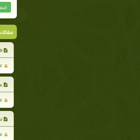
المق
مقالا
ال
ال
عق
ال
تح
ال