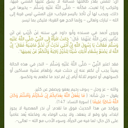
أي: لتمش بقدر طاقتها مسافة لا يشق عليها المشي فيها،
ولتركب إذا تعبت، فكأنه – صَلَّى اللَّهُ عَلَيْهِ وَسَلَّمَ – يخيرها في
ذلك، ويحب لها أن تأخذ باليسر فتركب؛ فإن المشي ليس قربة إلى
الله – تبارك وتعالى – وإنما الحج هو القربة؛ فليكن بما تيسر.
وروى أحمد في مسنده وأبو داود في سننه عَنْ كُرَيْبٍ عَنِ ابْنِ
عَبَّاسٍ رَضِيَ اللَّهُ عَنْهُمَا قَالَ:"
جَاءَتْ امْرَأَةٌ إِلَى النَّبِيِّ صَلَّى اللَّهُ عَلَيْهِ
وَسَلَّمَ فَقَالَتْ يَا رَسُولَ اللَّهِ إِنَّ أُخْتِي نَذَرَتْ أَنْ تَحُجَّ مَاشِيَةً فَقَالَ" إِنَّ
اللَّهَ لَا يَصْنَعُ بِشَقَاءِ أُخْتِكِ شَيْئًا لِتَخْرُجْ رَاكِبَةً وَلْتُكَفِّرْ عَنْ يَمِينِهَا
".
فقد اعتبر النَّبِيِّ – صَلَّى اللَّهُ عَلَيْهِ وَسَلَّمَ – النذر في هذه الحالة
يميناً يجب أن تكفر عنه إن حنثت فيه، بإطعام عشرة مساكين أو
كسوتهم، أو تصوم ثلاثة أيام، إن لم تجد ما تطعم به وتكسو.
والله – عز وجل – رءوف رحيم يعفو ويصفح عن كثير.
يقول – جل شأنه: {
مَا يَفْعَلُ اللَّهُ بِعَذَابِكُمْ إِنْ شَكَرْتُمْ وَآمَنْتُمْ وَكَانَ
اللَّهُ شَاكِرًا عَلِيمًا
} (سورة النساء: 147).
ويؤخذ من هذا الحديث فوق ما تقدم: أن نذر المعصية لا يجوز
ابتداء، ولو وقع لا ينعقد، ولا يجب الوفاء به، وفاعله يُعد عاصياً
على كل حال؛ لما فيه من الجرأة، وسوء الأدب مع الله – تعالى–.