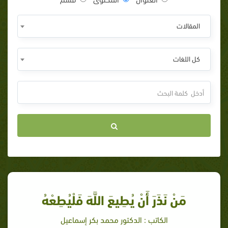
المقالات
كل اللغات
مَنْ نَذَرَ أَنْ يُطِيعَ اللَّهَ فَلْيُطِعْهُ
الكاتب : الدكتور محمد بكر إسماعيل