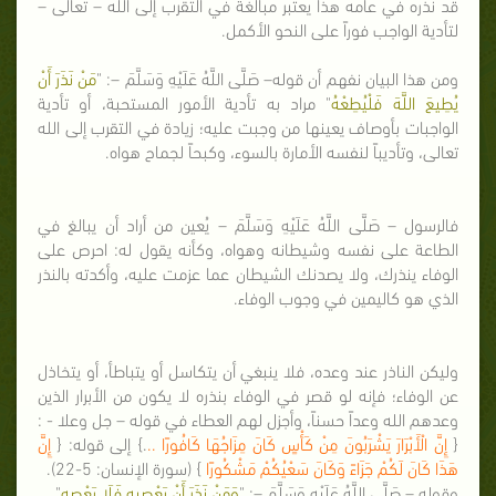
قد نذره في عامه هذا يعتبر مبالغة في التقرب إلى الله – تعالى –
لتأدية الواجب فوراً على النحو الأكمل.
ومن هذا البيان نفهم أن قوله– صَلَّى اللَّهُ عَلَيْهِ وَسَلَّمَ –: "
مَنْ نَذَرَ أَنْ
يُطِيعَ اللَّهَ فَلْيُطِعْهُ
" مراد به تأدية الأمور المستحبة، أو تأدية
الواجبات بأوصاف يعينها من وجبت عليه؛ زيادة في التقرب إلى الله
تعالى، وتأديباً لنفسه الأمارة بالسوء، وكبحاً لجماح هواه.
فالرسول – صَلَّى اللَّهُ عَلَيْهِ وَسَلَّمَ – يُعين من أراد أن يبالغ في
الطاعة على نفسه وشيطانه وهواه، وكأنه يقول له: احرص على
الوفاء ينذرك، ولا يصدنك الشيطان عما عزمت عليه، وأكدته بالنذر
الذي هو كاليمين في وجوب الوفاء.
وليكن الناذر عند وعده، فلا ينبغي أن يتكاسل أو يتباطأ، أو يتخاذل
عن الوفاء؛ فإنه لو قصر في الوفاء بنذره لا يكون من الأبرار الذين
وعدهم الله وعداً حسناً، وأجزل لهم العطاء في قوله – جل وعلا - :
{
إِنَّ الْأَبْرَارَ يَشْرَبُونَ مِنْ كَأْسٍ كَانَ مِزَاجُهَا كَافُورًا ..
.} إلى قوله: {
إِنَّ
هَذَا كَانَ لَكُمْ جَزَاءً وَكَانَ سَعْيُكُمْ مَشْكُورًا
} (سورة الإنسان: 5-22).
وقوله – صَلَّى اللَّهُ عَلَيْهِ وَسَلَّمَ –: "
وَمَنْ نَذَرَ أَنْ يَعْصِيه فَلَا يَعْصِهِ
".