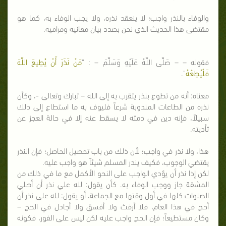
والوفاء بالنذر واجب؛ لا ينعقد نذره، ولا يجب الوفاء به، كما هو
مقتضى هذا الحديث الذي نحن بصدد بيان معانيه ومراميه.
فقوله – – صَلَّى اللَّهُ عَلَيْهِ وَسَلَّمَ – : "
مَنْ نَذَرَ أَنْ يُطِيعَ اللَّهَ
فَلْيُطِعْهُ
".
معناه: أنه من تطوع بنذر يتقرب به إلى الله – تبارك وتعالى -، وكأن
نذره من الطاعات المندوبة شرعاً فليوف به ما استطاع إلى ذلك
سبيلاً، فإنه دين في ذمته لا يسقط عنه إلا في حالة العجز عن
تأديته.
هذا، ولا نذر في واجب؛ لأن ذلك من باب تحصيل الحاصل؛ فإن النذر
يقتضي الوجوب، فكيف يندر المسلم شيئاً هو واجب عليه.
لكن إذا نذر أن يؤدي الواجب على النحو الأكمل مع ما في ذلك من
المشقة جاز ووجب الوفاء به. كأن يقول: لله علي نذر أن أصلي
الصلوات كلها في أول وقتها مع الجماعة، أو يقول: لله على نذر أن
أحج في هذا العام، فلا أرفث ولا أفسق ولا أجادل في الحج –
وكان مستطيعاً؛ فإن الحج واجب عليه لكن ليس على الفور، فكونه