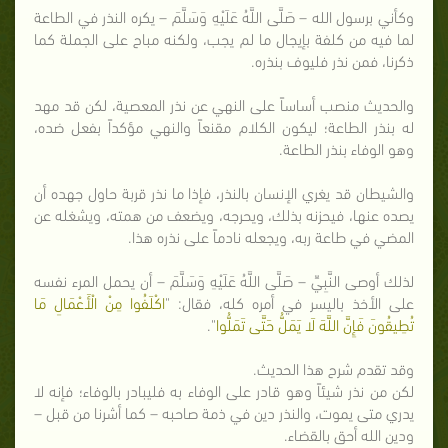
وكأني برسول الله – صَلَّى اللَّهُ عَلَيْهِ وَسَلَّمَ – يكره النذر في الطاعة
لما فيه من كلفة بإيجال ما لم يجب، ولكنه مباح على الجملة كما
ذكرنا، فمن نذر فليوف بنذره.
والحديث منصب أساساً على النهي عن نذر المعصية، لكن قد مهد
له بنذر الطاعة؛ ليكون الكلام مقنعاً والنهي مؤكداً بفعل ضده،
وهو الوفاء بنذر الطاعة.
والشيطان قد يغري الإنسان بالنذر، فإذا ما نذر قربة حاول جهده أن
يصده عنها، فيحزنه بذلك، ويحرجه، ويضعف من همته، ويشغله عن
المضي في طاعة ربه، ويجعله نادماً على نذره هذا.
لذلك أوصى النَّبِيِّ – صَلَّى اللَّهُ عَلَيْهِ وَسَلَّمَ – أن يحمل المرء نفسه
على الأخذ باليسر في أمره كله، فقال: "
اكْلَفُوا مِنْ الْأَعْمَالِ مَا
تُطِيقُونَ فَإِنَّ اللَّهَ لَا يَمَلُّ حَتَّى تَمَلُّوا
".
وقد تقدم شرح هذا الحديث.
لكن من نذر شيئاً وهو قادر على الوفاء به فليبادر بالوفاء؛ فإنه لا
يدري متى يموت، والنذر دين في ذمة صاحبه – كما أشرنا من قبل –
ودين الله أحق بالقضاء.