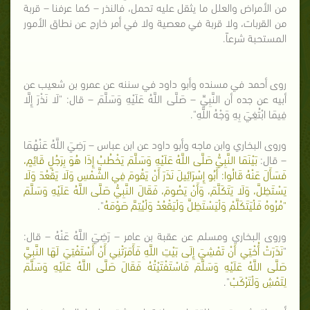
من الأمراض والعلل ما يثقل عليه تحمل، فالنذر – كما عرفنا – قربة
من القربات، ولا قربة في معصية ولا في أمر خارج عن نطاق الأمور
المستحبة شرعاً.
روى أحمد في مسنده وأبو داود في سننه عن عمرو بن شعيب عن
أبيه عن جده أن النَّبِيِّ – صَلَّى اللَّهُ عَلَيْهِ وَسَلَّمَ – قال: "لَا نَذْرَ إِلَّا
فِيمَا ابْتُغِيَ بِهِ وَجْهُ اللَّهِ".
وروى البخاري وابن ماجه وأبو داود عن ابن عباس – رَضِيَ اللَّهُ عَنْهُمَا
– قال:
بَيْنَمَا النَّبِيُّ صَلَّى اللَّهُ عَلَيْهِ وَسَلَّمَ يَخْطُبُ إِذَا هُوَ بِرَجُلٍ قَائِمٍ،
فَسَأَلَ عَنْهُ قَالُوا: أَبُو إِسْرَائِيلَ نَذَرَ أَنْ يَقُومَ فِي الشَّمْسِ وَلَا يَقْعُدَ وَلَا
يَسْتَظِلَّ، وَلَا يَتَكَلَّمَ، وَأَنْ يَصُومَ، فَقَالَ النَّبِيُّ صَلَّى اللَّهُ عَلَيْهِ وَسَلَّمَ
"مُرُوهُ فَلْيَتَكَلَّمْ وَلْيَسْتَظِلَّ وَلْيَقْعُدْ وَلْيُتِمَّ صَوْمَهُ
".
وروى البخاري ومسلم عن عقبة بن عامر – رَضِيَ اللَّهُ عَنْهُ – قال:
"
نَذَرَتْ أُخْتِي أَنْ تَمْشِيَ إِلَى بَيْتِ اللَّهِ فَأَمَرَتْنِي أَنْ أَسْتَفْتِيَ لَهَا النَّبِيَّ
صَلَّى اللَّهُ عَلَيْهِ وَسَلَّمَ فَاسْتَفْتَيْتُهُ فَقَالَ صَلَّى اللَّهُ عَلَيْهِ وَسَلَّمَ
لِتَمْشِ وَلْتَرْكَبْ
".