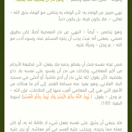
نهي صريح عن الوفاء به؛ لأن الوفاء به يتنافى مع الوفاء بحق الله –
تعالى –، فلا يكون قربة، بل يكون ذنباً.
وهو يتضمن – أيضاً – النهي عن نذر المعصية أصلاً لكن بطريق
ضمني، بمعنى أنه عبث يجب أن يتنزه المسلم عنه، وسوء أدب مع
الله – عز وجل – وجرأة عليه.
فمن غرته نفسه فنذر أن يقطع رحمه فلا يفعل؛ لأن قطيعة الأرحام
من أكبر المعاصي، وكذلك من نذر أن يقسو على نفسه بلا داع
يقتضيه، كأن يقول: لله علي نذر أن أحج ماشياً، أو أصلي في مسجد
البلد الفلاني، وهو بعيد عنه مسافة القصر، إلى آخر ما هنالك من
الأمور التي هي إلى المعاصي أقرب منها إلى الطاعات، فإن الله –
عز وجل – يقول: {
يُرِيدُ اللَّهُ بِكُمُ الْيُسْرَ وَلَا يُرِيدُ بِكُمُ الْعُسْرَ
} (سورة
البقرة: 185).
فلا ينبغي أن يشق على نفسه بفعل شيء لا طاقة له به، أو كان
فعله مما يحرجه، ويجلب عليه العسر في أمر معاشه، أو يجر عليه