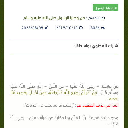
# وصايا الرسول
تحت قسم :
من وصايا الرسول صلى الله عليه وسلم
2026/08/08
2019/10/10
3026
شارك المحتوي بواسطة :
عَنْ عَائِشَةَ – رَضِيَ اللَّهُ عَنْهَا – عن النَّبِيِّ – اللَّهِ صَلَّى اللَّهُ عَلَيْهِ
وَسَلَّمَ قَالَ: "
مَنْ نَذَرَ أَنْ يُطِيعَ اللَّهَ فَلْيُطِعْهُ، وَمَنْ نَذَرَ أَنْ يَعْصِيه فَلَا
يَعْصِهِ
".
النذر في عرف الفقهاء هو
: "إيجاب ما لم يجب من القربات".
وهو عبادة قديمة نبأنا القرآن بها حكاية عن امرأة عمران – رَضِيَ اللَّهُ
عَنْهَا –.