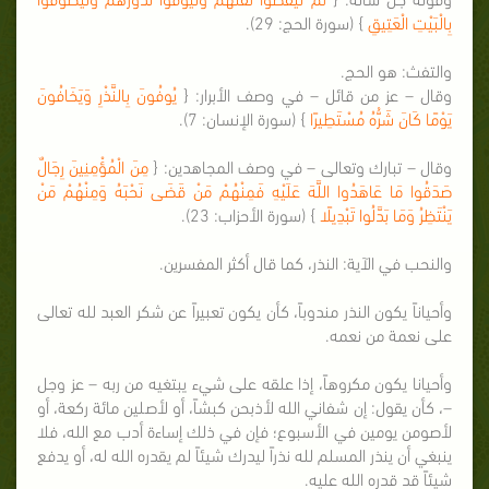
بِالْبَيْتِ الْعَتِيقِ
} (سورة الحج: 29).
والتفث: هو الحج.
وقال – عز من قائل – في وصف الأبرار: {
يُوفُونَ بِالنَّذْرِ وَيَخَافُونَ
يَوْمًا كَانَ شَرُّهُ مُسْتَطِيرًا
} (سورة الإنسان: 7).
وقال – تبارك وتعالى – في وصف المجاهدين: {
مِنَ الْمُؤْمِنِينَ رِجَالٌ
صَدَقُوا مَا عَاهَدُوا اللَّهَ عَلَيْهِ فَمِنْهُمْ مَنْ قَضَى نَحْبَهُ وَمِنْهُمْ مَنْ
يَنْتَظِرُ وَمَا بَدَّلُوا تَبْدِيلًا
} (سورة الأحزاب: 23).
والنحب في الآية: النذر، كما قال أكثر المفسرين.
وأحياناً يكون النذر مندوباً، كأن يكون تعبيراً عن شكر العبد لله تعالى
على نعمة من نعمه.
وأحيانا يكون مكروهاً، إذا علقه على شيء يبتغيه من ربه – عز وجل
–، كأن يقول: إن شفاني الله لأذبحن كبشاً، أو لأصلين مائة ركعة، أو
لأصومن يومين في الأسبوع؛ فإن في ذلك إساءة أدب مع الله، فلا
ينبغي أن ينذر المسلم لله نذراً ليدرك شيئاً لم يقدره الله له، أو يدفع
شيئاً قد قدره الله عليه.