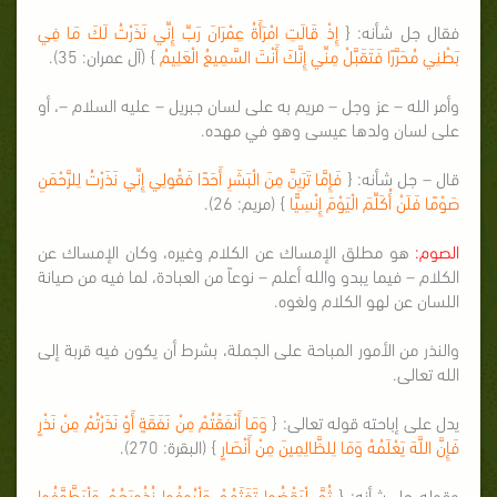
فقال جل شأنه: {
إِذْ قَالَتِ امْرَأَةُ عِمْرَانَ رَبِّ إِنِّي نَذَرْتُ لَكَ مَا فِي
بَطْنِي مُحَرَّرًا فَتَقَبَّلْ مِنِّي إِنَّكَ أَنْتَ السَّمِيعُ الْعَلِيمُ
} (آل عمران: 35).
وأمر الله – عز وجل – مريم به على لسان جبريل – عليه السلام –، أو
على لسان ولدها عيسى وهو في مهده.
قال – جل شأنه: {
فَإِمَّا تَرَيِنَّ مِنَ الْبَشَرِ أَحَدًا فَقُولِي إِنِّي نَذَرْتُ لِلرَّحْمَنِ
صَوْمًا فَلَنْ أُكَلِّمَ الْيَوْمَ إِنْسِيًّا
} (مريم: 26).
الصوم:
هو مطلق الإمساك عن الكلام وغيره، وكان الإمساك عن
الكلام – فيما يبدو والله أعلم – نوعاً من العبادة، لما فيه من صيانة
اللسان عن لهو الكلام ولغوه.
والنذر من الأمور المباحة على الجملة، بشرط أن يكون فيه قربة إلى
الله تعالى.
يدل على إباحته قوله تعالى: {
وَمَا أَنْفَقْتُمْ مِنْ نَفَقَةٍ أَوْ نَذَرْتُمْ مِنْ نَذْرٍ
فَإِنَّ اللَّهَ يَعْلَمُهُ وَمَا لِلظَّالِمِينَ مِنْ أَنْصَارٍ
} (البقرة: 270).
وقوله جل شأنه: {
ثُمَّ لْيَقْضُوا تَفَثَهُمْ وَلْيُوفُوا نُذُورَهُمْ وَلْيَطَّوَّفُوا