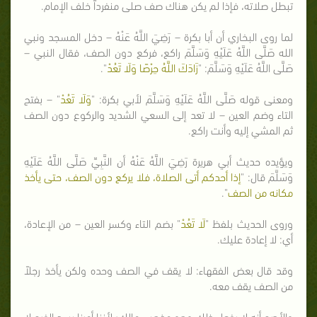
تبطل صلاته، فإذا لم يكن هناك صف صلى منفرداً خلف الإمام.
لما روى البخاري أن أبا بكرة – رَضِيَ اللَّهُ عَنْهُ – دخل المسجد ونبي
الله صَلَّى اللَّهُ عَلَيْهِ وَسَلَّمَ راكع، فركع دون الصف، فقال النبي –
صَلَّى اللَّهُ عَلَيْهِ وَسَلَّمَ: "
زَادَكَ اللَّهُ حِرْصًا وَلَا تَعُدْ
".
ومعنى قوله صَلَّى اللَّهُ عَلَيْهِ وَسَلَّمَ لأبي بكرة: "
وَلَا تَعُدْ
" – بفتح
التاء وضم العين – لا تعد إلى السعي الشديد والركوع دون الصف
ثم المشي إليه وأنت راكع.
ويؤيده حديث أبي هريرة رَضِيَ اللَّهُ عَنْهُ أن النَّبِيِّ صَلَّى اللَّهُ عَلَيْهِ
وَسَلَّمَ قال: "
إذا أحدكم أتى الصلاة، فلا يركع دون الصف، حتى يأخذ
مكانه من الصف
".
وروى الحديث بلفظ "
لَا تَعُدْ
" بضم التاء وكسر العين – من الإعادة،
أي: لا إعادة عليك.
وقد قال بعض الفقهاء: لا يقف في الصف وحده ولكن يأخذ رجلاً
من الصف يقف معه.
والأصح أنه لا يفعل ذلك وهو مذهب مالك؛ لأننا أمرنا بسد الفرج لا