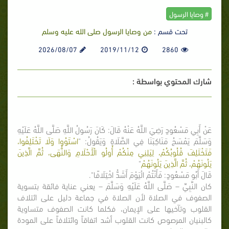
# وصايا الرسول
تحت قسم :
من وصايا الرسول صلى الله عليه وسلم
2026/08/07
2019/11/12
2860
شارك المحتوي بواسطة :
عَنْ أَبِي مَسْعُودٍ رَضِيَ اللَّهُ عَنْهُ قَالَ: كَانَ رَسُولُ اللَّهِ صَلَّى اللَّهُ عَلَيْهِ
وَسَلَّمَ يَمْسَحُ مَنَاكِبَنَا فِي الصَّلَاةِ وَيَقُولُ: "
اسْتَوُوا وَلَا تَخْتَلِفُوا،
فَتَخْتَلِفَ قُلُوبُكُمْ، لِيَلِنِي مِنْكُمْ أُولُو الْأَحْلَامِ وَالنُّهَى، ثُمَّ الَّذِينَ
يَلُونَهُمْ، ثُمَّ الَّذِينَ يَلُونَهُمْ
"
قَالَ أَبُو مَسْعُودٍ: فَأَنْتُمْ الْيَوْمَ أَشَدُّ اخْتِلَافًا".
كان النَّبِيِّ – صَلَّى اللَّهُ عَلَيْهِ وَسَلَّمَ – يعني عناية فائقة بتسوية
الصفوف في الصلاة لأن الصلاة في جماعة دليل على ائتلاف
القلوب وتآخيها على الإيمان، فكلما كانت الصفوف متساوية
كالبنيان المرصوص كانت القلوب أشد اتفاقاً وائتلافاً على المودة