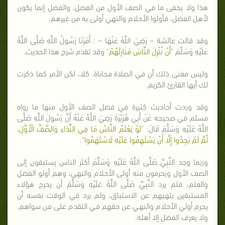
هذا ولا يخفى ما في الصف الأول من الفضل، والفضل إنما يكون
لأهل الفضل، فأولوا الأحلام والنهي أولى به من غيرهم.
وقد قالت عائشة – رَضِيَ اللَّهُ عَنْهَا – : أَمَرَنَا رَسُولُ اللَّهِ صَلَّى اللَّهُ
عَلَيْهِ وَسَلَّمَ "
أَنْ نُنْزِلَ النَّاسَ مَنَازِلَهُمْ
" وقد تقدم شرح هذا الحديث.
وليس معنى ذلك أن في الصلاة محاباة. كلا، لكن الأمر كما ذكرت
لك أيها القارئ الكريم.
وقد وردت أحاديث كثيرة في فضل الصف الأول منها ما رواه
مسلم في صحيحه عَنْ أَبِي هُرَيْرَةَ رَضِيَ اللَّهُ عَنْهُ أَنَّ رَسُولَ اللَّهِ صَلَّى
اللَّهُ عَلَيْهِ وَسَلَّمَ قَالَ: "
لَوْ يَعْلَمُ النَّاسُ مَا فِي النِّدَاءِ وَالصَّفِّ الْأَوَّلِ،
ثُمَّ لَمْ يَجِدُوا إِلَّا أَنْ يَسْتَهِمُوا عَلَيْهِ لَاسْتَهَمُوا
".
وربما وجد النَّبِيِّ صَلَّى اللَّهُ عَلَيْهِ وَسَلَّمَ أكثر الناس يستبقون إلى
الصف الأول ويحرمون منه أولى الأحلام والنهي، وهم أولو الفضل
والعلم، فلم يرد النَّبِيِّ صَلَّى اللَّهُ عَلَيْهِ وَسَلَّمَ أن يحرج هؤلاء
المستبقين بتهيهم عن الاستباق، ولم يرد في الوقت نفسه أن
يحرم أولي الأحلام والنهي عن حقهم في التقدم على من سواهم.
ولا يعرف الفضل إلا أهله.