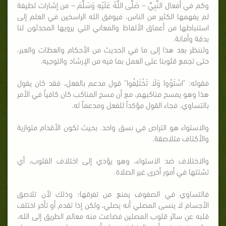
وكم في أفعال النَّبِيِّ – صَلَّى اللَّهُ عَلَيْهِ وَسَلَّمَ – من إشارات لطيفة
لم يفهمها الكثير من الناس، فيوفق الله الراسخين في العلم إلى
استنباطها من أعماق الألفاظ والمعاني التي يرويها المحدثون لنا
بدقة وأمانة.
ولننظر بعد هذا إلى ما في الحديث من الأحكام والعظات والعبر،
حتى تجمع قلوبنا على العمل بما فيه من الإرشاد والتوجيه.
فقوله: "اسْتَوُوا وَلَا تَخْتَلِفُوا" قول مدعم بالفعل، فقد كان يقول
هذا وهو يمسح مناكبهم، مع أن مسح المناكب كان كافياً في الأمر
بالتساوي. فجاء القول مؤكداً للفعل ومدعماً له.
والاستواء هو التراص في نسق واحد. بحيث تكون الأقدام متوازية
والأكتاف متلاصقة.
والاختلاف ضد الاستواء، وهو يؤدي إلى اختلاف القلوب، أي
تشتتها في أمور أخرى غير الصلاة.
فالتساوي في الصفوف يمنع من تفرقها؛ وذلك لأن تلاصق
الأجسام لا ينسى المصلي أنه يصلي، ولكن إذا تقدم أو تأخر اختلف
قلبه عن سائر قلوب المصلين فضاعت منه معالم الطريق إلى الله،