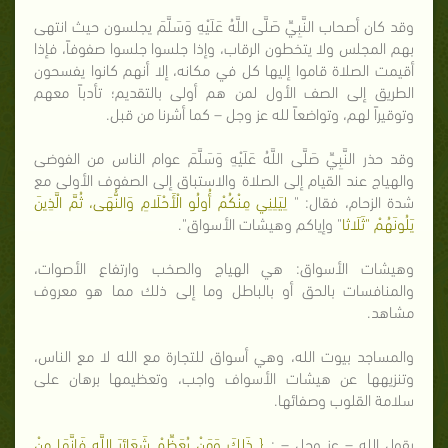
وقد كان أصحاب النَّبِيِّ صَلَّى اللَّهُ عَلَيْهِ وَسَلَّمَ يجلسون حيث انتهى
بهم المجلس ولا يتخطون الرقاب، وإذا جلسوا جلسوا صفوفاً، فإذا
أقيمت الصلاة قاموا إليها كل في مكانه، إلا أنهم كانوا يفسحون
الطريق إلى الصف الأول لمن هم أولى بالتقديم؛ تأدباً معهم
وتوقيراً لهم، وتواضعاً لله عز وجل – كما أشرنا من قبل.
وقد حذر النَّبِيِّ صَلَّى اللَّهُ عَلَيْهِ وَسَلَّمَ عوام الناس من الفوضى
والهياج عند القيام إلى الصلاة والاستباق إلى الصفوف الأولى مع
شدة الزحام، فقال: "
لِيَلِنِي مِنْكُمْ أُولُو الْأَحْلَامِ وَالنُّهَى، ثُمَّ الَّذِينَ
يَلُونَهُمْ "ثَلَاثا
" وإياكم وهيشات الأسواق".
وهيشات الأسواق: هي الهياج والصخب وارتفاع الأصوات،
والمنافسات بالحق أو بالباطل وما إلى ذلك مما هو معروف
مشاهد.
والمساجد بيوت الله، وهي أسواق للتجارة مع الله لا مع الناس،
وتنزيهها عن هيشات الأسواف واجب، وتعظيمها برهان على
سلامة القلوب وصفائها.
يقول الله – عز وجل – :
{ ذَلِكَ وَمَنْ يُعَظِّمْ شَعَائِرَ اللَّهِ فَإِنَّهَا مِنْ