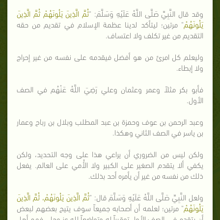
وقد قال النَّبِيِّ صَلَّى اللَّهُ عَلَيْهِ وَسَلَّمَ: "
ثُمَّ الَّذِينَ يَلُونَهُمْ ثُمَّ الَّذِينَ
يَلُونَهُمْ
" مرتين؛ ليتأكد لدينا عظمة الإسلام في تقديم من حقه
التقديم من غير تكلف ولا اعتساف.
وليعلم كل امرئ من هو أفضل فيقدمه على نفسه من غير إحراج
ولا إبطاء.
فأبو بكر مثلاً وعمر وعثمان وعلي رَضِيَ اللَّهُ عَنْهُم في الصف
الأول.
وعبد الرحمن بن عوف وحمزة بن عبد المطلب وبلال بن رباح وعمار
بن ياسر في الصف الثاني وهكذا.
ولكن ليس من الضروري أن يراعي هذا على وجه التحديد، ولكن
يكفي ألا يتقدم الصغير على الكبير ولا الأُمي على العالم. يفعل
ذلك من نفسه من غير أن يأمره أحد بذلك.
ولعل النَّبِيِّ صَلَّى اللَّهُ عَلَيْهِ وَسَلَّمَ قال: "
ثُمَّ الَّذِينَ يَلُونَهُمْ، ثُمَّ الَّذِينَ
يَلُونَهُمْ
" مرتين؛ لعلمه أن أصحابه جميعاً سوف يتيح بعضهم لبعض
أن يتقدم في الصف الأول توقيراً له وتواضعاً لله عز وجل، فهم أهل