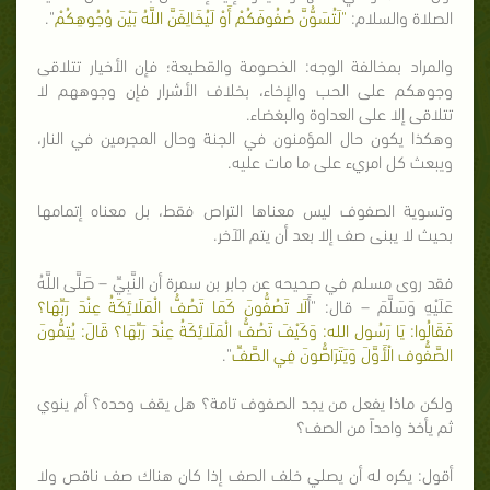
الصلاة والسلام:
"لَتُسَوُّنَّ صُفُوفَكُمْ أَوْ لَيُخَالِفَنَّ اللَّهُ بَيْنَ وُجُوهِكُمْ
".
والمراد بمخالفة الوجه: الخصومة والقطيعة؛ فإن الأخيار تتلاقى
وجوهكم على الحب والإخاء، بخلاف الأشرار فإن وجوههم لا
تتلاقى إلا على العداوة والبغضاء.
وهكذا يكون حال المؤمنون في الجنة وحال المجرمين في النار،
ويبعث كل امريء على ما مات عليه.
وتسوية الصفوف ليس معناها التراص فقط، بل معناه إتمامها
بحيث لا يبنى صف إلا بعد أن يتم الآخر.
فقد روى مسلم في صحيحه عن جابر بن سمرة أن النَّبِيِّ – صَلَّى اللَّهُ
عَلَيْهِ وَسَلَّمَ – قال: "أَ
لَا تَصُفُّونَ كَمَا تَصُفُّ الْمَلَائِكَةُ عِنْدَ رَبِّهَا؟
فَقَالُوا: يَا رَسُول الله: وَكَيْفَ تَصُفُّ الْمَلَائِكَةُ عِنْدَ رَبِّهَا؟ قَالَ: يُتِمُّونَ
الصَّفُّوف الْأَوَّلَ وَيَتَرَاصُّونَ فِي الصَّفِّ
".
ولكن ماذا يفعل من يجد الصفوف تامة؟ هل يقف وحده؟ أم ينوي
ثم يأخذ واحداً من الصف؟
أقول: يكره له أن يصلي خلف الصف إذا كان هناك صف ناقص ولا