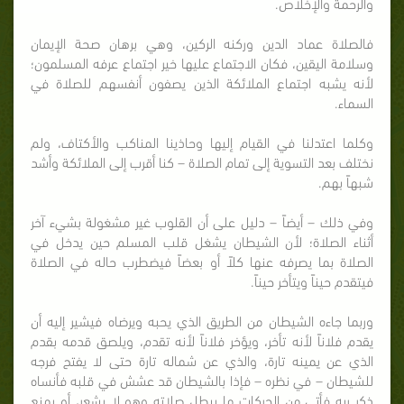
والرحمة والإخلاص.
فالصلاة عماد الدين وركنه الركين، وهي برهان صحة الإيمان
وسلامة اليقين، فكان الاجتماع عليها خير اجتماع عرفه المسلمون؛
لأنه يشبه اجتماع الملائكة الذين يصفون أنفسهم للصلاة في
السماء.
وكلما اعتدلنا في القيام إليها وحاذينا المناكب والأكتاف، ولم
نختلف بعد التسوية إلى تمام الصلاة – كنا أقرب إلى الملائكة وأشد
شبهاً بهم.
وفي ذلك – أيضاً – دليل على أن القلوب غير مشغولة بشيء آخر
أثناء الصلاة؛ لأن الشيطان يشغل قلب المسلم حين يدخل في
الصلاة بما يصرفه عنها كلاً أو بعضاً فيضطرب حاله في الصلاة
فيتقدم حيناً ويتأخر حيناً.
وربما جاءه الشيطان من الطريق الذي يحبه ويرضاه فيشير إليه أن
يقدم فلاناً لأنه تأخر، ويؤخر فلاناً لأنه تقدم، ويلصق قدمه بقدم
الذي عن يمينه تارة، والذي عن شماله تارة حتى لا يفتح فرجه
للشيطان – في نظره – فإذا بالشيطان قد عشش في قلبه فأنساه
ذكر ربه فأتى من الحركات ما يبطل صلاته وهو لا يشعر، أو يمنع