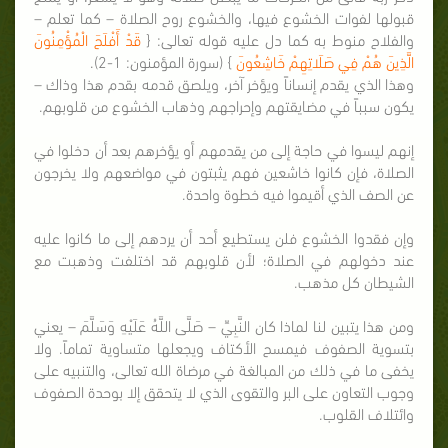
قبولها لفوات الخشوع فيها، والخشوع روح الصلاة – كما تعلم –
والفلاح منوط به كما دل عليه قوله تعالى: {
قَدْ أَفْلَحَ الْمُؤْمِنُونَ
الَّذِينَ هُمْ فِي صَلَاتِهِمْ خَاشِعُونَ
} (سورة المؤمنون: 1-2).
وهذا الذي يقدم إنساناً ويؤخر آخر، ويلصق قدمه بقدم هذا وذاك –
يكون سبباً في مضايقتهم وإحراجهم وذهاب الخشوع من قلوبهم.
إنهم ليسوا في حاجة إلى من يقدمهم أو يؤخرهم بعد أن دخلوا في
الصلاة، فإن كانوا خاشعين فهم يثبتون في مواضعهم ولا يخرجون
عن الصف الذي أقيموا فيه خطوة واحدة.
وإن فقدوا الخشوع فلن يستطيع أحد أن يردهم إلى ما كانوا عليه
عند دخولهم في الصلاة؛ لأن قلوبهم قد اختلفت وذهبت مع
الشيطان كل مذهب.
ومن هذا يتبين لنا لماذا كان النَّبِيِّ – صَلَّى اللَّهُ عَلَيْهِ وَسَلَّمَ – يعني
بتسوية الصفوف فيمسح الأكتاف ويجعلها متساوية تماماً. ولا
يخفى ما في ذلك من المبالغة في مرضاة الله تعالى، والتنبيه على
وجوب التعاون على البر والتقوى الذي لا يتحقق إلا بوحدة الصفوف
وائتلاف القلوب.