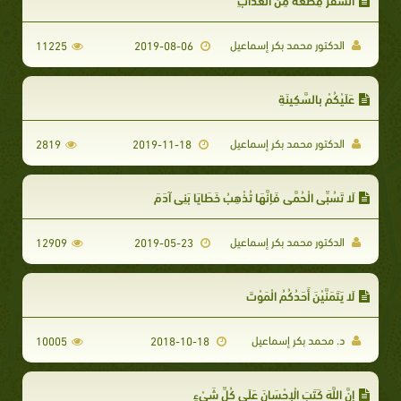
الدكتور محمد بكر إسماعيل
11225
2019-08-06
عَلَيْكُمْ بِالسَّكِينَةِ
الدكتور محمد بكر إسماعيل
2819
2019-11-18
لَا تَسُبِّي الْحُمَّى فَإِنَّهَا تُذْهِبُ خَطَايَا بَنِي آدَمَ
الدكتور محمد بكر إسماعيل
12909
2019-05-23
لَا يَتَمَنَّيْنَ أَحَدُكُمُ الْمَوْتَ
د. محمد بكر إسماعيل
10005
2018-10-18
إِنَّ اللَّهَ كَتَبَ الْإِحْسَانَ عَلَى كُلِّ شَيْءٍ