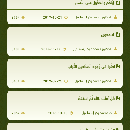
إِيَّاكُمْ وَالدُّخُولَ عَلَى النِّسَاءِ
الدكتور محمد بكر إسماعيل
2984
2019-10-21
لَا عَدْوَى
الدكتور / محمد بكر إسماعيل
3402
2018-11-13
احْثُوا فِي وُجُوهِ الْمَدَّاحِينَ التُّرَابَ
الدكتور محمد بكر إسماعيل
5634
2019-07-25
قُلْ آمَنْتُ بِاللَّهِ ثُمَّ اسْتَقِمْ
د. محمد بكر إسماعيل
7062
2018-10-15
السَّفَرُ قِطْعَةٌ مِنْ الْعَذَابِ