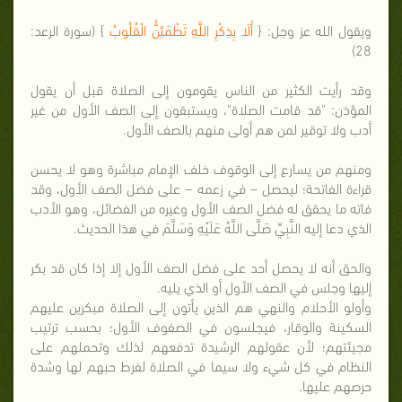
ويقول الله عز وجل: {
أَلَا بِذِكْرِ اللَّهِ تَطْمَئِنُّ الْقُلُوبُ
} (سورة الرعد:
28)
وقد رأيت الكثير من الناس يقومون إلى الصلاة قبل أن يقول
المؤذن: "قد قامت الصلاة"، ويستبقون إلى الصف الأول من غير
أدب ولا توقير لمن هم أولى منهم بالصف الأول.
ومنهم من يسارع إلى الوقوف خلف الإمام مباشرة وهو لا يحسن
قراءة الفاتحة؛ ليحصل – في زعمه – على فضل الصف الأول، وقد
فاته ما يحقق له فضل الصف الأول وغيره من الفضائل، وهو الأدب
الذي دعا إليه النَّبِيِّ صَلَّى اللَّهُ عَلَيْهِ وَسَلَّمَ في هذا الحديث.
والحق أنه لا يحصل أحد على فضل الصف الأول إلا إذا كان قد بكر
إليها وجلس في الصف الأول أو الذي يليه.
وأولو الأحلام والنهي هم الذين يأتون إلى الصلاة مبكرين عليهم
السكينة والوقار، فيجلسون في الصفوف الأول؛ بحسب ترتيب
مجيئتهم؛ لأن عقولهم الرشيدة تدفعهم لذلك وتحملهم على
النظام في كل شيء ولا سيما في الصلاة لفرط حبهم لها وشدة
حرصهم عليها.