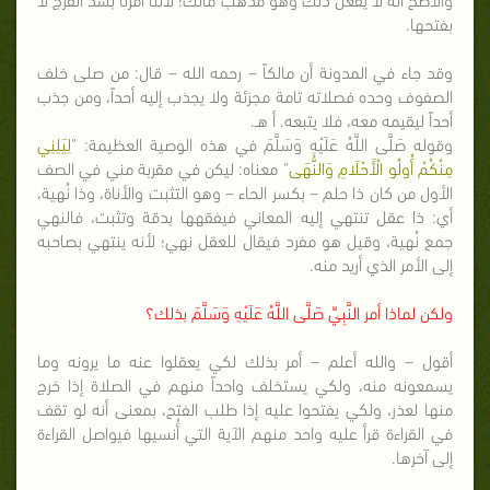
بفتحها.
وقد جاء في المدونة أن مالكاً – رحمه الله – قال: من صلى خلف
الصفوف وحده فصلاته تامة مجزئة ولا يجذب إليه أحداً، ومن جذب
أحداً ليقيمه معه، فلا يتبعه. أ هـ.
وقوله صَلَّى اللَّهُ عَلَيْهِ وَسَلَّمَ في هذه الوصية العظيمة: "
لِيَلِنِي
مِنْكُمْ أُولُو الْأَحْلَامِ وَالنُّهَى
" معناه: ليكن في مقربة مني في الصف
الأول من كان ذا حلم – بكسر الحاء – وهو التثبت والأناة، وذا نُهية،
أي: ذا عقل تنتهي إليه المعاني فيفقهها بدقة وتثبت، فالنهي
جمع نُهية، وقيل هو مفرد فيقال للعقل نهي؛ لأنه ينتهي بصاحبه
إلى الأمر الذي أريد منه.
ولكن لماذا أمر النَّبِيِّ صَلَّى اللَّهُ عَلَيْهِ وَسَلَّمَ بذلك؟
أقول – والله أعلم – أمر بذلك لكي يعقلوا عنه ما يرونه وما
يسمعونه منه، ولكي يستخلف واحداً منهم في الصلاة إذا خرج
منها لعذر، ولكي يفتحوا عليه إذا طلب الفتح، بمعنى أنه لو تقف
في القراءة قرأ عليه واحد منهم الآية التي أُنسيها فيواصل القراءة
إلى آخرها.