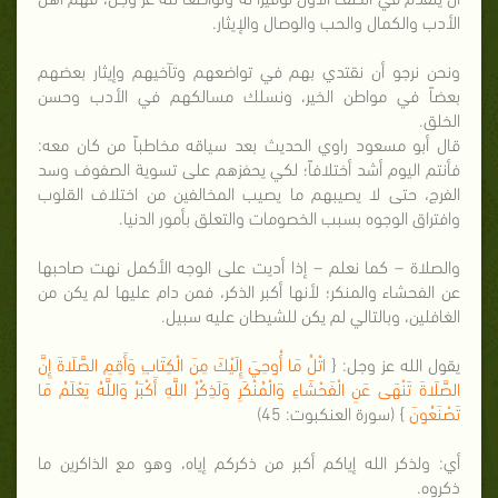
الأدب والكمال والحب والوصال والإيثار.
ونحن نرجو أن نقتدي بهم في تواضعهم وتآخيهم وإيثار بعضهم
بعضاً في مواطن الخير، ونسلك مسالكهم في الأدب وحسن
الخلق.
قال أبو مسعود راوي الحديث بعد سياقه مخاطباً من كان معه:
فأنتم اليوم أشد أختلافاً؛ لكي يحفزهم على تسوية الصفوف وسد
الفرج، حتى لا يصيبهم ما يصيب المخالفين من اختلاف القلوب
وافتراق الوجوه بسبب الخصومات والتعلق بأمور الدنيا.
والصلاة – كما نعلم – إذا أديت على الوجه الأكمل نهت صاحبها
عن الفحشاء والمنكر؛ لأنها أكبر الذكر، فمن دام عليها لم يكن من
الغافلين، وبالتالي لم يكن للشيطان عليه سبيل.
يقول الله عز وجل: {
اتْلُ مَا أُوحِيَ إِلَيْكَ مِنَ الْكِتَابِ وَأَقِمِ الصَّلَاةَ إِنَّ
الصَّلَاةَ تَنْهَى عَنِ الْفَحْشَاءِ وَالْمُنْكَرِ وَلَذِكْرُ اللَّهِ أَكْبَرُ وَاللَّهُ يَعْلَمُ مَا
تَصْنَعُونَ
} (سورة العنكبوت: 45)
أي: ولذكر الله إياكم أكبر من ذكركم إياه، وهو مع الذاكرين ما
ذكروه.