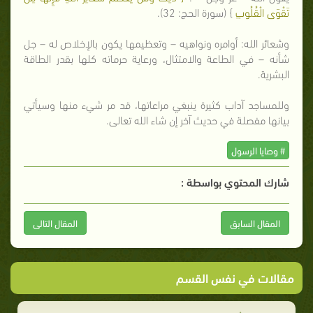
تَقْوَى الْقُلُوبِ
} (سورة الحج: 32).
وشعائر الله: أوامره ونواهيه – وتعظيمها يكون بالإخلاص له – جل
شأنه – في الطاعة والامتثال، ورعاية حرماته كلها بقدر الطاقة
البشرية.
وللمساجد آداب كثيرة ينبغي مراعاتها، قد مر شيء منها وسيأتي
بيانها مفصلة في حديث آخر إن شاء الله تعالى.
# وصايا الرسول
شارك المحتوي بواسطة :
المقال السابق
المقال التالى
مقالات في نفس القسم