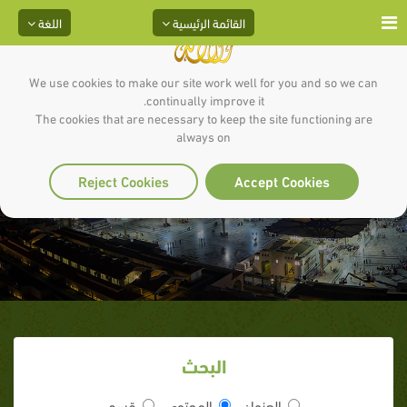
القائمة الرئيسية
اللغة
We use cookies to make our site work well for you and so we can
continually improve it.
The cookies that are necessary to keep the site functioning are
always on
اسْتَوُوا وَلَا تَخْتَلِفُوا
Reject Cookies
Accept Cookies
البحث
العنوان
المحتوى
قسم