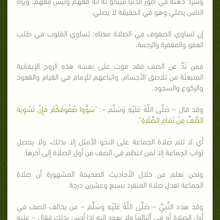
وشرد ذهنه في أمور الدنيا فيبدو له أنه معهم وليس معهم، ويراه
الناس يصلي وهو في الحقيقة لا يصلي.
إن تساوي الصفوف في الصلاة معناه: تساوي القلوب في طلب
العفو والمغفرة والرحمة.
فمن نَدَّ عن الصف فقد فوت على نفسه هذه الروح الإيمانية
المنبعثة من تلاصق الأجسام، واتباعهم للإمام في القيام والقعود
والركوع والسجود.
وقد قال – صَلَّى اللَّهُ عَلَيْهِ وَسَلَّمَ –: "
سَوُّوا صُفُوفَكُمْ فَإِنَّ تَسْوِيَةَ
الصَّفِّ مِنْ تَمَامِ الصَّلَاةِ
".
أي لا تتم صلاة الجماعة على النحو الأمثل إلا بذلك، ولا يحصل
ثواب الجماعة إلا لمن انتظم في الصف من أول الصلاة إلى آخرها.
ونحن نعلم من خلال الأحاديث الصحيحة المشهورة أن صلاة
الجماعة تعدل صلاة المنفرد بسبع وعشرين درجة.
وقد هدد النَّبِيِّ – صَلَّى اللَّهُ عَلَيْهِ وَسَلَّمَ – من يخالف الصف في
أول الصلاة أو في أثنائها ولا يعود إليه إذا أحس بذلك فقال – عليه