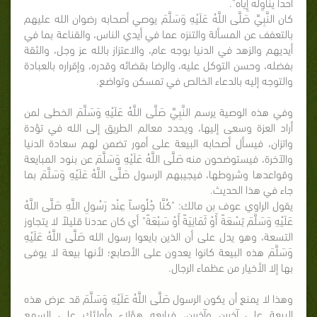
أَحَدًا يُنَاوِلُهُ إِيَّاهُ".
كان النَّبِيِّ صَلَّى اللَّهُ عَلَيْهِ وَسَلَّمَ يوصي أصحابه رضوان الله عليهم
بالتعفف عن المسألة والتنزه عما في أيدي الناس، والقناعة بما في
أيديهم والزهد في الدنيا بوجه عام، والاعتزاز بالله عز وجل، والثقة
بفضله، وحسن التوكل عليه، والرضا بقضائه وقدره، وإقراره بالعبادة
والتوجه إليه بالدعاء الخالص في تمسكن وتواضع.
وفي هذه الوصية يرسم النَّبِيِّ صَلَّى اللَّهُ عَلَيْهِ وَسَلَّمَ الخطى لمن
أراد العزة وسعى إليها، ويحدد معالم الطريق إلى الله في تؤدة
واتزان، فيسأل أصحابه البيعة على أمور تضمن لهم سعادة الدنيا
والآخرة، فيستوضحون منه صَلَّى اللَّهُ عَلَيْهِ وَسَلَّمَ عن بنود المبايعة
وقواعدها وشروطها، فيجيبهم الرسول صَلَّى اللَّهُ عَلَيْهِ وَسَلَّمَ بما
جاء في هذا الحديث.
يقول الراوي عوف بن مالك: "كُنَّا جُلُوساً عِنْد رَسُولِ اللَّهِ صَلَّى اللَّهُ
عَلَيْهِ وَسَلَّمَ تِسْعَةً أَوْ ثَمَانِيَةً أَوْ سَبْعَةً" أي كان عددنا قليلاً لا يتجاوز
التسعة، وهو يدل على أن الذين بايعوا رسول الله صَلَّى اللَّهُ عَلَيْهِ
وَسَلَّمَ هذه البيعة كانوا يعدون على الأصابع؛ لأنها بيعة لا يوفى
بها إلا الأخيار من عظماء الرجال.
وهذا لا يمنع أن يكون الرسول صَلَّى اللَّهُ عَلَيْهِ وَسَلَّمَ قد عرض هذه
البيعة على آخرين وآخرين، فبايعه هؤلاء وأولئك على السمع