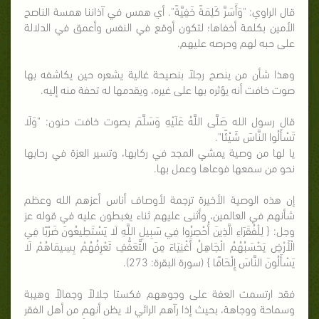
قال الراوي: "وَأَسَرَّ كَلِمَةً خَفِيَّةً". أي همس في آذاننا همسة الناصح
الأمين بكلمة أخفاها؛ لتكون أوقع في النفس وأعمق في الدلالة
على حبه لهم وحرصه عليهم.
وهذا شأن من ينصح رجلاً بنصيحة غالية يشعره حين يكاشفه بها
صوت خافت أنه يؤثره بها على غيره، ويقدمها له تحفة منه إليه.
قال رسول الله صَلَّى اللَّهُ عَلَيْهِ وَسَلَّمَ بصوت خافت حنون: "وَلَا
تَسْأَلُوا النَّاسَ شَيْئًا".
يا لها من وصية يمشي المجد في ركابها، وتسير العزة في رحابها
نحو من سمعها فوعاها وعمل بها.
إن هذه الوصية الأخيرة ترجمة لأوصاف أناس أعزهم الله وعظم
شأنهم في العالمين، وأثنى عليهم ثناء يغبطون عليه في قوله عز
وجل: { لِلْفُقَرَاءِ الَّذِينَ أُحْصِرُوا فِي سَبِيلِ اللَّهِ لَا يَسْتَطِيعُونَ ضَرْبًا فِي
الْأَرْضِ يَحْسَبُهُمُ الْجَاهِلُ أَغْنِيَاءَ مِنَ التَّعَفُّفِ تَعْرِفُهُمْ بِسِيمَاهُمْ لَا
يَسْأَلُونَ النَّاسَ إِلْحَافًا } (سورة البقرة: 273).
فقد ارتسمت العفة على وجوههم فكستا جلالاً وجمالاً وهيبة
وسماحة ووجاهة، بحيث إذا رآهم الرائي لا يظن أنهم من أهل الفقر