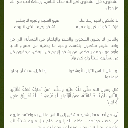
الشكوى؛ فإن الشكوى لغير الله مذلة للناس، وإساءة أدب مع الله
عز وجل.
لا تشكون لغيــر ربـك علة فهو العليم وغيـره لا يعلــم
فإذا شكوت لغير ربك فإنما تشكو رحيما للذي لا يرحم
والناس لا يحبون الشكوى والضجر والإلحاح في المسألة؛ لأن كل
واحد منهم مشعول بنفسه، ولديه ما يكفيه من هموم الدنيا
وأوجاعها، وهم يبغضون من يشكو إليهم كل البغض، ويحقرون كل
من يسألهم شيئاً ولو كان تراباً.
لو سئل الناس التراب لأوشكوا إذا قيل: هات أن يملوا
فيمنعوا
قال رسول الله صَلَّى اللَّهُ عَلَيْهِ وَسَلَّمَ: "مَنْ أَصَابَتْهُ فَاقَةٌ فَأَنْزَلَهَا
بِالنَّاسِ، لَنْ تُسَدَّ فَاقَتُهُ، وَمَنْ أَنْزَلَهَا بِاللَّهِ فَيُوشِكُ اللَّهُ لَهُ بِرِزْقٍ عَاجِلٍ
أَوْ آجِلٍ".
أي: من أصابه فقر شديد فشكى إلى الناس ما نزل به واعتمد عليهم
في قضاء حوائجه – وكله الله إليهم، فلم ينل منهم شيئاً؛ لأن
قلوبهم بيد الله عز وجل، وهو لم يتوجه إليه بقلبه.