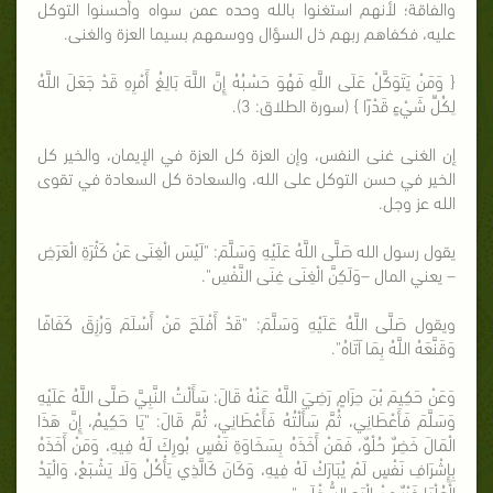
والفاقة؛ لأنهم استغنوا بالله وحده عمن سواه وأحسنوا التوكل
عليه، فكفاهم ربهم ذل السؤال ووسمهم بسيما العزة والغنى.
{ وَمَنْ يَتَوَكَّلْ عَلَى اللَّهِ فَهُوَ حَسْبُهُ إِنَّ اللَّهَ بَالِغُ أَمْرِهِ قَدْ جَعَلَ اللَّهُ
لِكُلِّ شَيْءٍ قَدْرًا } (سورة الطلاق: 3).
إن الغنى غنى النفس، وإن العزة كل العزة في الإيمان، والخير كل
الخير في حسن التوكل على الله، والسعادة كل السعادة في تقوى
الله عز وجل.
يقول رسول الله صَلَّى اللَّهُ عَلَيْهِ وَسَلَّمَ: "لَيْسَ الْغِنَى عَنْ كَثْرَةِ الْعَرَضِ
– يعني المال –وَلَكِنَّ الْغِنَى غِنَى النَّفْسِ".
ويقول صَلَّى اللَّهُ عَلَيْهِ وَسَلَّمَ: "قَدْ أَفْلَحَ مَنْ أَسْلَمَ وَرُزِقَ كَفَافًا
وَقَنَّعَهُ اللَّهُ بِمَا آتَاهُ".
وَعَنْ حَكِيمَ بْنَ حِزَامٍ رَضِيَ اللَّهُ عَنْهُ قَالَ: سَأَلْتُ النَّبِيَّ صَلَّى اللَّهُ عَلَيْهِ
وَسَلَّمَ فَأَعْطَانِي، ثُمَّ سَأَلْتُهُ فَأَعْطَانِي، ثُمَّ قَالَ: "يَا حَكِيمُ، إِنَّ هَذَا
الْمَالَ خَضِرٌ حُلْوٌ، فَمَنْ أَخَذَهُ بِسَخَاوَةِ نَفْسٍ بُورِكَ لَهُ فِيهِ، وَمَنْ أَخَذَهُ
بِإِشْرَافِ نَفْسٍ لَمْ يُبَارَكْ لَهُ فِيهِ، وَكَانَ كَالَّذِي يَأْكُلُ وَلَا يَشْبَعُ، وَالْيَدُ
الْعُلْيَا خَيْرٌ مِنْ الْيَدِ السُّفْلَى".