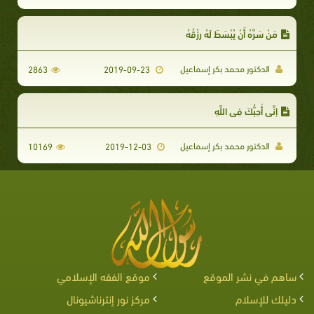
مَنْ سَرَّهُ أَنْ يُبْسَطَ لَهُ رِزْقُهُ
الدكتور محمد بكر إسماعيل
2863
2019-09-23
إِنِّي أُحِبُّكَ فِي اللَّهِ
الدكتور محمد بكر إسماعيل
10169
2019-12-03
ساهم في نشر الموقع
موقع الفقه الإسلامي
دليلك للإسلام
مركز نور إنترناشيونال