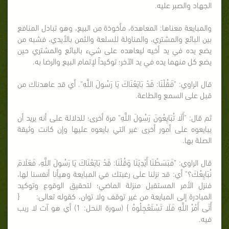
الجهاد والصبر عليه.
والمبايعة معناها: المعاهدة، مأخوذة من البيع، وهو تبادل المنافع
بين البائع والمشتري، والمناولة للسلعة والثمن بالأيدي، فشبه من
يضع يده في يد أخيه ليعاهده على شيء بالبائع والمشتري حين
يضع كل منهما يده في يد الآخر؛ توكيداً لإتمام البيع والرضا به.
قال الراوي: "فَقُلْنَا: قَدْ بَايَعْنَاكَ يَا رَسُولَ اللَّهِ". أي قد عاهدناك من
قبل على السمع والطاعة.
ثم قال: "أَلَا تُبَايِعُونَ رَسُولَ اللَّهِ" مرة أخرى؛ للدلالة على أنه يريد أن
يبايعوه على أمور أخرى غير التي بايعوه عليها وإن كانت وثيقة
الصلة بها.
قال الراوي: "فَبَسَطْنَا أَيْدِيَنَا وَقُلْنَا: قَدْ بَايَعْنَاكَ يَا رَسُولَ اللَّهِ، فَعَلَامَ
نُبَايِعُكَ؟" أي: قد نزلنا على رغبتك في المبايعة وهيأنا أنفسنا لها،
فنزل الأمر المستقبل منزلة الماضي؛ لتحقيق الوقوع وتوكيد
المبادرة إلى المبايعة من غير توقف ولا توان، كقوله تعالى: {
أَتَى أَمْرُ اللَّهِ فَلَا تَسْتَعْجِلُوهُ } (سورة النحل: 1) أي هو آت لا ريب
فيه.