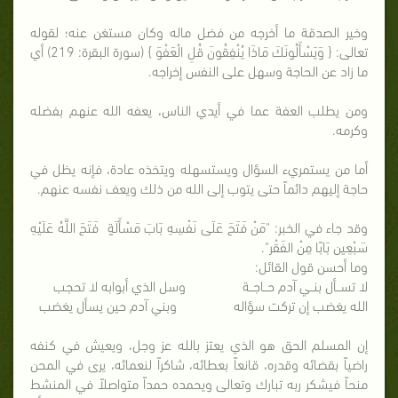
وخير الصدقة ما أخرجه من فضل ماله وكان مستغن عنه؛ لقوله
تعالى: { وَيَسْأَلُونَكَ مَاذَا يُنْفِقُونَ قُلِ الْعَفْوَ } (سورة البقرة: 219) أي
ما زاد عن الحاجة وسهل على النفس إخراجه.
ومن يطلب العفة عما في أيدي الناس، يعفه الله عنهم بفضله
وكرمه.
أما من يستمريء السؤال ويستسهله ويتخذه عادة، فإنه يظل في
حاجة إليهم دائماً حتى يتوب إلى الله من ذلك ويعف نفسه عنهم.
وقد جاء في الخبر: "مَنْ فَتَحَ عَلَى نَفْسِهِ بَابَ مَسْأَلَةٍ فَتَحَ اللَّهُ عَلَيْهِ
سَبْعِين بَابًا مِنْ الفَقْر".
وما أحسن قول القائل:
لا تســأل بنــي آدم حــاجــة وسل الذي أبوابه لا تحجب
الله يغضب إن تركت سؤاله وبني آدم حين يسأل يغضب
إن المسلم الحق هو الذي يعتز بالله عز وجل، ويعيش في كنفه
راضياً بقضائه وقدره، قانعاً بعطائه، شاكراً لنعمائه، يرى في المحن
منحاً فيشكر ربه تبارك وتعالى ويحمده حمداً متواصلاً في المنشط