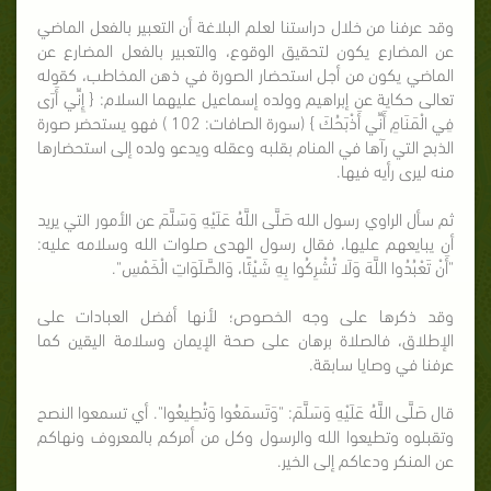
وقد عرفنا من خلال دراستنا لعلم البلاغة أن التعبير بالفعل الماضي
عن المضارع يكون لتحقيق الوقوع، والتعبير بالفعل المضارع عن
الماضي يكون من أجل استحضار الصورة في ذهن المخاطب، كقوله
تعالى حكاية عن إبراهيم وولده إسماعيل عليهما السلام: { إِنِّي أَرَى
فِي الْمَنَامِ أَنِّي أَذْبَحُكَ } (سورة الصافات: 102 ) فهو يستحضر صورة
الذبح التي رآها في المنام بقلبه وعقله ويدعو ولده إلى استحضارها
منه ليرى رأيه فيها.
ثم سأل الراوي رسول الله صَلَّى اللَّهُ عَلَيْهِ وَسَلَّمَ عن الأمور التي يريد
أن يبايعهم عليها، فقال رسول الهدى صلوات الله وسلامه عليه:
"أَنْ تَعْبُدُوا اللَّهَ وَلَا تُشْرِكُوا بِهِ شَيْئًا، وَالصَّلَوَاتِ الْخَمْسِ".
وقد ذكرها على وجه الخصوص؛ لأنها أفضل العبادات على
الإطلاق، فالصلاة برهان على صحة الإيمان وسلامة اليقين كما
عرفنا في وصايا سابقة.
قال صَلَّى اللَّهُ عَلَيْهِ وَسَلَّمَ: "وَتَسمَعُوا وَتُطِيعُوا". أي تسمعوا النصح
وتقبلوه وتطيعوا الله والرسول وكل من أمركم بالمعروف ونهاكم
عن المنكر ودعاكم إلى الخير.