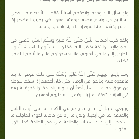
ولو سأل الله وحده واتخذهم أسباباً فقط – لأعطاه ما يعطي
السائلين من واسع فضله ورحمته، وهو الذي يجيب المضطر إذا
دعاه ويكشف عنه السوء إذا لاذ به واحتمى بحماه.
ولقد ضرب أصحاب النَّبِيِّ صَلَّى اللَّهُ عَلَيْهِ وَسَلَّمَ المثل الأعلى في
العزة والإباء والثقة بفضل الله، فكانوا لا يسألون الناس شيئاً، ولا
ينظرون إلى ما في أيديهم، ولا يحسدونهم على ما آتاهم الله من
فضله.
وقد بايعوا نبيهم صَلَّى اللَّهُ عَلَيْهِ وَسَلَّمَ على ذلك فوفوا له بما
عاهدوه عليه وبالغوا في الوفاء، حتى كان أحدهم إذا سقط سوطه
من فوق جمله، لا يسأل أحداً أن يناوله إياه. فكانوا قدوة لغيرهم
في العزة والتعفف والإباء، رضوان الله عليهم أجمعين.
وينبغي علينا أن نحذو حذوهم في الكف عما في أيدي الناس
والقناعة بما في أيدينا، وبذل ما زاد عن حاجاتنا لذوي الحاجات ما
استطعنا إلى ذلك سبيلاً، والطاعة على قدر الطاقة كما يقول
الفقهاء.