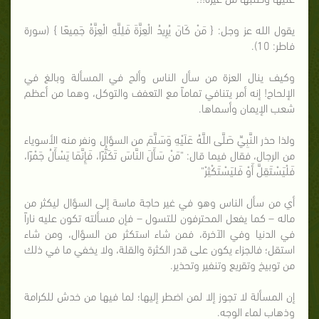
يقول الله عز وجل: { مَنْ كَانَ يُرِيدُ الْعِزَّةَ فَلِلَّهِ الْعِزَّةُ جَمِيعًا } (سورة
فاطر: 10).
وكيف ينال العزة من سأل الناس وألح في المسألة وبالغ في
الإلحاح! إنه أمر يتنافي تماماً مع التعفف والتوكل، وهما من أعظم
شعب الإيمان وأسماها.
ولذا حذر النَّبِيِّ صَلَّى اللَّهُ عَلَيْهِ وَسَلَّمَ من السؤال ونفر منه الأسوياء
من الرجال، فقال فيما قال: "مَنْ سَأَلَ النَّاسَ تَكَثُّرًا، فَإِنَّمَا يَسْأَلُ جَمْرًا،
فَلْيَسْتَقِلَّ أَوْ فَليَسْتَكْثِرْ"
أي من سأل الناس وهو في غير حاجة ماسة إلى السؤال ليكثر من
ماله – كما يفعل المحترفون للتسول – فإن مسألته تكون عليه ناراً
في الدنيا وفي الآخرة، فمن شاء استكثر من السؤال، ومن شاء
استقل؛ فالجزاء يكون على قدر الكثرة والقلة، ولا يخفي ما في ذلك
من توبيخ وتقريع وتنفير وتحذير.
إن المسألة لا تجوز إلا لمن اضطر إليها؛ لما فيها من خدش للكرامة
وذهاب لماء الوجه.