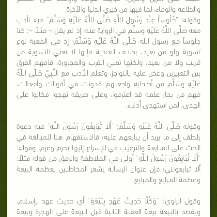
والطاعة والوفاء، لما فيها من خيري الدنيا والآخرة.
وقوله: "جُلُوساً عِنْد رَسُولِ اللَّهِ صَلَّى اللَّهُ عَلَيْهِ وَسَلَّمَ" فيه تأدب
معه صَلَّى اللَّهُ عَلَيْهِ وَسَلَّمَ في الرواية عنه؛ إذ لم يقل – مثلاً –: كنا
جلوساً مع رسول الله صَلَّى اللَّهُ عَلَيْهِ وَسَلَّمَ؛ إذ في المعية نوع
تسوية ولو من بعيد، بخلاف العندية فإنها لا تعني التسوية من
قريب ولا من بعيد، ولكنها تعني القرب والمجاورة، فافهم الفرق
بين التعبيرين وعض عليه بالنواجز، وتعلم الأدب مع النَّبِيِّ صَلَّى اللَّهُ
عَلَيْهِ وَسَلَّمَ من أصحابه واجعلهم قدوتك في أقوالك وأفعالك،
فهم من بحار علمه قد اغترفوا، وعلى طريقه نهجوا فكانوا على
الهدى، لمن استهدى أدلاء.
وقوله صَلَّى اللَّهُ عَلَيْهِ وَسَلَّمَ: "أَلَا تُبَايِعُونَ رَسُولَ اللَّهِ" فيه دعوة
بلطف إلى ما يريد أن يبايعهم عليه؛ فالاستفهام هنا للمبالغة في
الحث على المبايعة والترغيب في الإسراع إليها بحزم وعزم، وقوله:
"أَلَا تُبَايِعُونَ رَسُولَ اللَّهِ" أولى في الملاطفة والرفق من قوله مثلاً:
ألا تبايعونني؛ فإن عنوان الرسالة يشعر المخاطبين بعظمة البيعة
وعظمة المبايع والمبايع.
وقول الراوي: "وَكُنَّا حَدِيثَ عَهْدٍ بِبَيْعَةٍ" أي حديث عهد بإسلام،
ويقصد بالبيعة بيعة العقبة الثانية قبل البيعة على الهجرة وبيعة