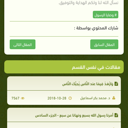
نسأل الله لنا ولكم الهداية والتوفيق.
# وصايا الرسول
شارك المحتوي بواسطة :
المقال السابق
المقال التالى
مقالات في نفس القسم
وَازْهَدْ فِيمَا عند النَّاسِ يُحِبَّكَ النَّاس
د. محمد بكر اسماعيل
7567
2018-10-28
أمرنا رسول الله بسبع ونهانا عن سبع - الجزء السادس