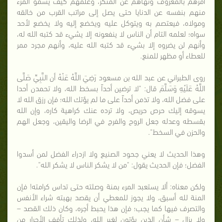
أمرهم بالمعروف ونهاهم عن المنكر، وعلمهم كيف يسمو المرء
منهم بنفسه عن الدنايا حتى يصل إلى مراتب القرب من خالقه
ومولاه، فيعتصم به ويتوكل عليه ويخضع إليه ولا يخضع لأحد
سواه؛ لعلمه التام أن الناس لا ينفعونه إلا يشيء قد كتبه الله له،
وأنهم لن يضروه إلا بشيء قد كتبه الله عليه، وأنهم مجرد ممر
للعطاء أو مظهر للمنع.
روى الطبراني عن عبد الله بن مسعود رَضِيَ اللَّهُ عَنْهُ أن النَّبِيِّ صَلَّى
اللَّهُ عَلَيْهِ وَسَلَّمَ قال: "لا ترضين أحداً بسخط الله، ولا تحمدن أحدا
على فضل الله، ولا تذمن أحداً على ما لم يؤتك الله؛ فإن رزق الله لا
يسوقه إليك حرص حريص، ولا ترده عنك كراهية كاره، وإن الله
بقسطه وعدله جعل الروح والفرج في الرضا واليقين، وجعل الهم
والحزن في السخط".
وهذا الحديث لا يعني جحود الصنيع ولا ازدراء الفضل لمن أسدوا
الفضل؛ فإن الحديث يقول: "من لا يشكر الناس لا يشكر الله".
ولكن معناه: ألا يستعبد المرء بمنة وصلته حتى تداس كرامته! فإن
المنة لله أسبق، ولا يجوز للمعطي أن يقصد بهبته شراء الأنفس
والتصرف فيها كما يجب؛ فإن هذا يحبط أجره، وكان ذلك القصد –
ولا يزال – شأن الذين يؤتون لغير الله، ولذلك تأفف الأحرار من