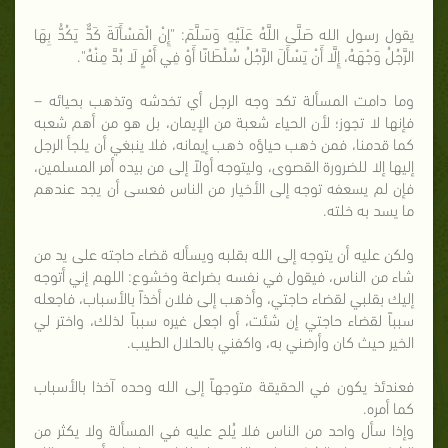
يقول رسول الله صَلَّى اللَّهُ عَلَيْهِ وَسَلَّمَ: "إِنْ الْمَسْأَلَةَ كَدٌّ يَكُدُّ بِهَا
الرَّجُلُ وَجْهَهُ، إِلَّا أَنْ يَسْأَلَ الرَّجُلُ سُلْطَانًا أَوْ فِي أَمْرٍ لَا بُدَّ مِنْهُ".
وما دامت المسألة تكد وجه الرجل أي تخدشه وتذهب بحيائه –
فإنها لا تجوز؛ لأن الحياء شعبة من الإيمان، بل هو من أهم شعبه
كما قدمنا، فمن ذهب حياؤه ذهب إيمانه، فلا ينبغي أن يلجأ الرجل
إليها إلا للضرورة القصوى، وليتوجه أولاً إلى من بيده أمر المسلمين،
فإن لم يسعفه توجه إلى الأخيار من الناس فعسى أن يجد عندهم
ما يسد به خلته.
ولكن عليه أن يتوجه إلى الله بقلبه ويسأله قضاء حاجته على يد من
شاء من الناس، فيقول في نفسه بضراعة وخشوع: اللهم إني أتوجه
إليك بقلبي لقضاء حاجتي، وأذهب إلى فلان أخذاً بالأسباب، فاجعله
سبباً لقضاء حاجتي إن شئت، أو اجعل غيره سبباً لذلك، واختر لي
الخير حيث كان وأرضني به، واكفني بالحلال الطيب.
فعندئذ يكون في الحقيقة متوجهاً إلى الله وحده آخذا بالأسباب
كما أمره.
وإذا سأل واحد من الناس فلا يُلح عليه في المسألة ولا يكثر من