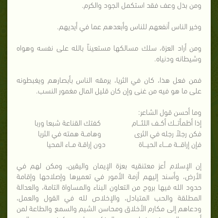
ومن بذل وعف فقد استكمل الجود والكرم.
وخير الناس أنفعهم للناس وأبعدهم عما في أيديهم.
ومن أراد العزة، سلك مسالكها مستعيناً بالله على نفسه وهواه
وشيطانه ودنياه.
فمن فعل هذا، كان في الثريا، يرمقه الناس بأبصارهم ويغبطونه
على ما هو فيه من غنى وإن كان قليل المال مغمور النسب.
وما أحسن قول الشاعر:
إذا أظمأتـــك أكــف اللئـــام كفتك القناعة شبعا وربا
فكن رجلاً رجله في الثرى وهامــة همته في الثريا
فإن إراقـــة مــــاء الحيـــاة دون إراقـة مــاء المحيا
إن الإسلام أعز معتنقيه بعزة الإيمان واليقين، ومكن لهم في
الأرض، وأسند إليهم أزمة الأمور في تعميرها وإصلاحها وإقامة
حدود الله فيها بروح من التعاون البناء والمساواة التامة، والعدالة
المطلقة والحب المتبادل، والإخلاص لله في القول والعمل،
ودعاهم إلى مكارم الأخلاق ومحاسن الشيم والسمع والطاعة لمن