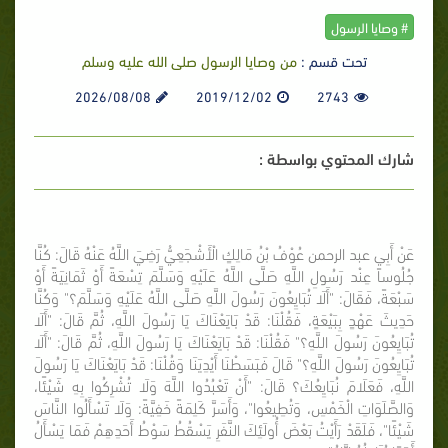
# وصايا الرسول
تحت قسم :
من وصايا الرسول صلى الله عليه وسلم
2026/08/08
2019/12/02
2743
شارك المحتوي بواسطة :
عَنْ أَبِي عبد الرحمن عُوْفُ بْنُ مَالِكٍ الْأَشْجَعِيُّ رَضِيَ اللَّهُ عَنْهُ قَالَ: كُنَّا
جُلُوساً عِنْد رَسُولِ اللَّهِ صَلَّى اللَّهُ عَلَيْهِ وَسَلَّمَ تِسْعَةً أَوْ ثَمَانِيَةً أَوْ
سَبْعَةً، فَقَالَ: "أَلَا تُبَايِعُونَ رَسُولَ اللَّهِ صَلَّى اللَّهُ عَلَيْهِ وَسَلَّمَ؟" وَكُنَّا
حَدِيثَ عَهْدٍ بِبَيْعَةٍ، فَقُلْنَا: قَدْ بَايَعْنَاكَ يَا رَسُولَ اللَّهِ، ثُمَّ قَالَ: "أَلَا
تُبَايِعُونَ رَسُولَ اللَّهِ؟" فَقُلْنَا: قَدْ بَايَعْنَاكَ يَا رَسُولَ اللَّهِ، ثُمَّ قَالَ: "أَلَا
تُبَايِعُونَ رَسُولَ اللَّهِ؟" قَالَ فَبَسَطْنَا أَيْدِيَنَا وَقُلْنَا: قَدْ بَايَعْنَاكَ يَا رَسُولَ
اللَّهِ، فَعَلَامَ نُبَايِعُكَ؟ قَالَ: "أَنْ تَعْبُدُوا اللَّهَ وَلَا تُشْرِكُوا بِهِ شَيْئًا،
وَالصَّلَوَاتِ الْخَمْسِ، وَتُطِيعُوا"، وَأَسَرَّ كَلِمَةً خَفِيَّةً: وَلَا تَسْأَلُوا النَّاسَ
شَيْئًا"، فَلَقَدْ رَأَيْتُ بَعْضَ أُولَئِكَ النَّفَرِ يَسْقُطُ سَوْطُ أَحَدِهِمْ فَمَا يَسْأَلُ