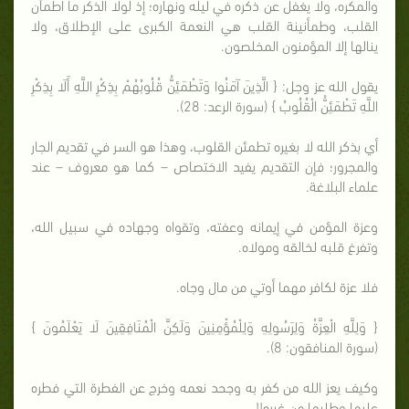
والمكره، ولا يغفل عن ذكره في ليله ونهاره؛ إذ لولا الذكر ما اطمأن
القلب، وطمأنينة القلب هي النعمة الكبرى على الإطلاق، ولا
ينالها إلا المؤمنون المخلصون.
يقول الله عز وجل: { الَّذِينَ آمَنُوا وَتَطْمَئِنُّ قُلُوبُهُمْ بِذِكْرِ اللَّهِ أَلَا بِذِكْرِ
اللَّهِ تَطْمَئِنُّ الْقُلُوبُ } (سورة الرعد: 28).
أي بذكر الله لا بغيره تطمئن القلوب، وهذا هو السر في تقديم الجار
والمجرور؛ فإن التقديم يفيد الاختصاص – كما هو معروف – عند
علماء البلاغة.
وعزة المؤمن في إيمانه وعفته، وتقواه وجهاده في سبيل الله،
وتفرغ قلبه لخالقه ومولاه.
فلا عزة لكافر مهما أوتي من مال وجاه.
{ وَلِلَّهِ الْعِزَّةُ وَلِرَسُولِهِ وَلِلْمُؤْمِنِينَ وَلَكِنَّ الْمُنَافِقِينَ لَا يَعْلَمُونَ }
(سورة المنافقون: 8).
وكيف يعز الله من كفر به وجحد نعمه وخرج عن الفطرة التي فطره
عليها وطلبها من غيره!!.