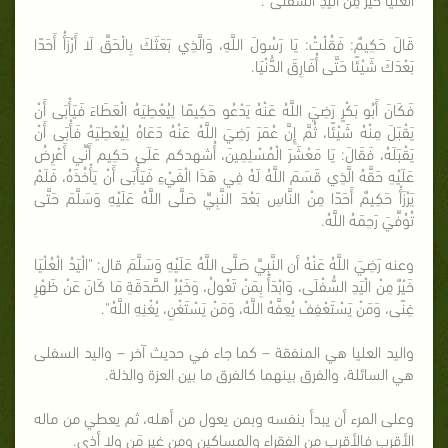
قَالَ حَكِيمٌ: فَقُلْتُ: يَا رَسُولَ اللَّهِ، وَالَّذِي بَعَثَكَ بِالْحَقِّ لَا أَرْزَأُ أَحَدًا
بَعْدَكَ شَيْئًا حَتَّى أُفَارِقَ الدُّنْيَا.
فَكَانَ أَبُو بَكْرٍ رَضِيَ اللَّهُ عَنْهُ يَدْعُو حَكِيمًا لِيُعْطِيَهُ الْعَطَاءَ فَيَأْبَى أَنْ
يَقْبَلَ مِنْهُ شَيْئًا، ثُمَّ إِنَّ عُمَرَ رَضِيَ اللَّهُ عَنْهُ دَعَاهُ لِيُعْطِيَهُ فَأْبَى أَنْ
يَقْبَلَهُ، فَقَالَ: يَا مَعْشَرَ الْمُسْلِمِينَ، أُشهدكم عَلَى حَكِيم أَنِّي أَعْرِضُ
عَلَيْهِ حَقَّهُ الَّذِي قَسَمَ اللَّهُ لَهُ فِي هَذَا الْفَيْءِ فَيَأْبَى أَنْ يَأْخُذَهُ، فَلَمْ
يَرْزَأْ حَكِيمٌ أَحَدًا مِنْ النَّاسِ بَعْدَ النَّبِيِّ صَلَّى اللَّهُ عَلَيْهِ وَسَلَّمَ حَتَّى
تُوُفِّيَ رَحِمَهُ اللَّهُ.
وعنه رَضِيَ اللَّهُ عَنْهُ أن النَّبِيِّ صَلَّى اللَّهُ عَلَيْهِ وَسَلَّمَ قال: "الْيَدُ الْعُلْيَا
خَيْرٌ مِنْ الْيَدِ السُّفْلَى، وَابْدَأْ بِمَنْ تَعُولُ، وَخَيْرُ الصَّدَقَةِ مَا كَانَ عَنْ ظَهْرِ
غِنًى، وَمَنْ يَسْتَعْفِفْ يُعِفَّهُ اللَّهُ، وَمَنْ يَسْتَغْنِ، يُغْنِهِ اللَّهُ".
واليد العليا هي المنفقة – كما جاء في حديث آخر – واليد السفلى
هي السائلة، والفرق بينهما كالفرق ما بين العزة والذلة.
وعلى المرء أن يبدأ بنفسه وبمن يعول من أهله، ثم يعطي من ماله
الأقرب فالأقرب من الفقراء والمساكين ومن غير مَن ولا أذى.