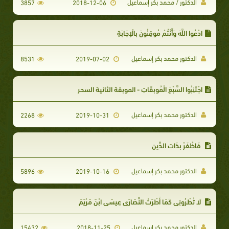
الدكتور / محمد بكر إسماعيل
3857
2018-12-06
ادْعُوا اللَّهَ وَأَنْتُمْ مُوقِنُونَ بِالْإِجَابَةِ
الدكتور محمد بكر إسماعيل
8531
2019-07-02
اجْتَنِبُوا السَّبْعَ الْمُوبِقَاتِ - الموبقة الثانية السحر
الدكتور محمد بكر إسماعيل
2268
2019-10-31
فَاظْفَرْ بِذَاتِ الدِّينِ
الدكتور محمد بكر إسماعيل
5896
2019-10-16
لَا تُطْرُونِي كَمَا أَطْرَتْ النَّصَارَى عِيسَى ابْنَ مَرْيَمَ
الدكتور محمد بكر إسماعيل
15432
2018-11-25