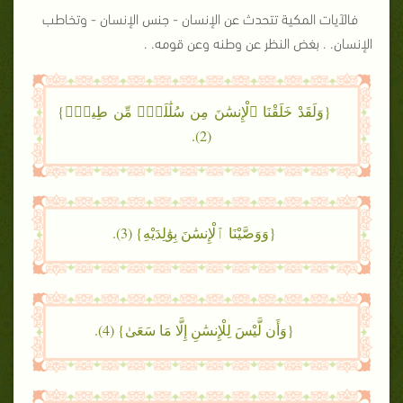
فالآيات المكية تتحدث عن الإنسان - جنس الإنسان - وتخاطب
الإنسان. . بغض النظر عن وطنه وعن قومه. .
{وَلَقَدْ خَلَقْنَا ٱلْإِنسَٰنَ مِن سُلَٰلَةٍۢ مِّن طِينٍۢ}
(2).
{وَوَصَّيْنَا ٱلْإِنسَٰنَ بِوَٰلِدَيْهِ} (3).
{وَأَن لَّيْسَ لِلْإِنسَٰنِ إِلَّا مَا سَعَىٰ} (4).