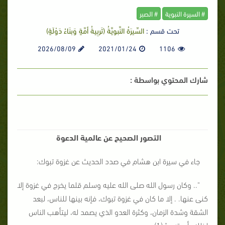
# السيرة النبوية
# الصبر
تحت قسم :
السِّيرَةُ النَّبويَّةُ (تَربِيةُ أمَّةٍ وَبنَاءُ دَوْلَةٍ)
2026/08/09
2021/01/24
1106
شارك المحتوي بواسطة :
التصور الصحيح عن عالمية الدعوة
جاء في سيرة ابن هشام في صدد الحديث عن غزوة تبوك:
".. وكان رسول الله صلى الله عليه وسلم قلما يخرج في غزوة إلا
كنى عنها. . إلا ما كان في غزوة تبوك، فإنه بينها للناس، لبعد
الشقة وشدة الزمان، وكثرة العدو الذي يصمد له، ليتأهب الناس
لذلك أهبته. ." (1).