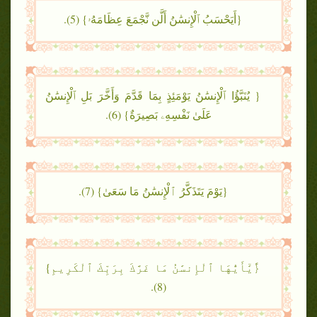
{أَيَحْسَبُ ٱلْإِنسَٰنُ أَلَّن نَّجْمَعَ عِظَامَهُۥ} (5).
{ يُنَبَّؤُا ٱلْإِنسَٰنُ يَوْمَئِذٍ بِمَا قَدَّمَ وَأَخَّرَ بَلِ ٱلْإِنسَٰنُ
عَلَىٰ نَفْسِهِۦ بَصِيرَةٌ} (6).
{يَوْمَ يَتَذَكَّرُ ٱلْإِنسَٰنُ مَا سَعَىٰ} (7).
{َٰٓيَٰٓأَيُّهَا ٱلْإِنسَٰنُ مَا غَرَّكَ بِرَبِّكَ ٱلْكَرِيمِ}
(8).