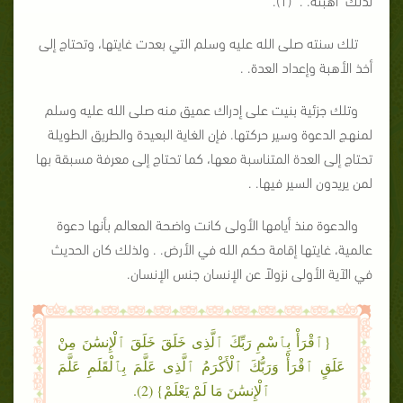
تلك سنته صلى الله عليه وسلم التي بعدت غايتها، وتحتاج إلى
أخذ الأهبة وإعداد العدة. .
وتلك جزئية بنيت على إدراك عميق منه صلى الله عليه وسلم
لمنهج الدعوة وسير حركتها. فإن الغاية البعيدة والطريق الطويلة
تحتاج إلى العدة المتناسبة معها، كما تحتاج إلى معرفة مسبقة بها
لمن يريدون السير فيها. .
والدعوة منذ أيامها الأولى كانت واضحة المعالم بأنها دعوة
عالمية، غايتها إقامة حكم الله في الأرض. . ولذلك كان الحديث
في الآية الأولى نزولاً عن الإنسان جنس الإنسان.
{ٱقْرَأْ بِٱسْمِ رَبِّكَ ٱلَّذِى خَلَقَ خَلَقَ ٱلْإِنسَٰنَ مِنْ
عَلَقٍ ٱقْرَأْ وَرَبُّكَ ٱلْأَكْرَمُ ٱلَّذِى عَلَّمَ بِٱلْقَلَمِ عَلَّمَ
ٱلْإِنسَٰنَ مَا لَمْ يَعْلَمْ} (2).