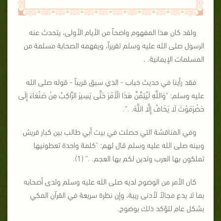
ولقد كان هذا المفهوم واضحاً من الأيام الأولى، يتحدث عنه
الرسول صلى الله عليه وسلم تقريراً، ويفهمه الصحابة مسلمة من
المسلمات الإيمانية. .
فقد رأينا في حديث خباب - الذي سبق قريباً - قوله صلى الله
عليه وسلم: "وَاللَّهِ لَيُتِمَّنَّ هَذَا الْأَمْرَ حَتَّى يَسِيرَ الرَّاكِبُ مِنْ صَنْعَاءَ إِلَى
حَضْرَمَوْتَ لَا يَخَافُ إِلَّا اللَّهَ. .".
وفي المناقشة التي حصلت في بيت أبي طالب بين كبار قريش
وبينه صلى الله عليه وسلم قال لهم: "كلمة واحدة تعطونيها
تملكون بها العرب وتدين لكم بها العجم. ." (1).
كان الأمر من الوضوح لديه صلى الله عليه وسلم ولدى أصحابه
بما لا يدع مجالاً لأدنى ريبة، وإن نظرة سريعة في القرآن المكي
بشكل عام لتؤكد ذلك بوضوح.