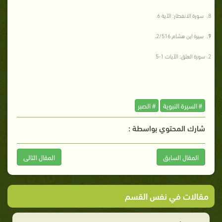
سورة الانفطار: الآية 6.
سيرة ابن هشام 2/516.
سورة العلق: الآيات 1-5
# السيرة النبوية
# الصبر
شارك المحتوي بواسطة :
المقال السابق
المقال التالى
مقالات في نفس القسم