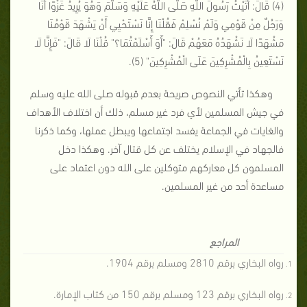
(4) قَالَ: أَتَيْتُ رَسُولَ اللَّهِ صَلَّى اللَّهُ عَلَيْهِ وَسَلَّمَ وَهُوَ يُرِيدُ غَزْوًا أَنَا
وَرَجُلٌ مِنْ قَوْمِي وَلَمْ نُسْلِمْ فَقُلْنَا إِنَّا نَسْتَحْيِي أَنْ يَشْهَدَ قَوْمُنَا
مَشْهَدًا لَا نَشْهَدُهُ مَعَهُمْ قَالَ: "أَوَ أَسْلَمْتُمَا؟" قُلْنَا لَا قَالَ: "فَإِنَّا لَا
نَسْتَعِينُ بِالْمُشْرِكِينَ عَلَى الْمُشْرِكِينَ" (5).
وهكذا تأتي النصوص صريحة بعدم قبوله صلى الله عليه وسلم
في جيش المسلمين لأي فرد غير مسلم، ذلك أن اختلاف الأهداف
والغايات في الجماعة يفسد اجتماعها ويبطل عملها، وكما ذكرنا
فالجهاد في الإسلام يختلف عن كل قتال آخر. وهكذا دخل
المسلمون كل معاركهم متوكلين على الله دون اعتماد على
مساعدة أحد من غير المسلمين.
المراجع
رواه البخاري برقم 2810 ومسلم برقم 1904.
رواه البخاري برقم 123 ومسلم برقم 150 من كتاب الإمارة.