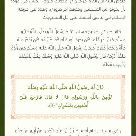
خلوص النية في الفرد أمر ضروري، فكذلك خلوص الجيش في أفراده
بأن يكونوا من المسلمين وحدهم أمر ضروري. وهذه هي طريقة
الإسلام في تناسق أنظمته على كل المستويات.
فقد جاء في صحيح مسلم: "خَرَجَ رَسُولُ اللَّهِ صَلَّى اللَّهُ عَلَيْهِ
وَسَلَّمَ قِبَلَ بَدْرٍ فَلَمَّا كَانَ بِحَرَّةِ الْوَبَرَةِ أَدْرَكَهُ رَجُلٌ قَدْ كَانَ يُذْكَرُ مِنْهُ
جُرْأَةٌ وَنَجْدَةٌ فَفَرِحَ أَصْحَابُ رَسُولِ اللَّهِ صَلَّى اللَّهُ عَلَيْهِ وَسَلَّمَ حِينَ رَأَوْهُ
فَلَمَّا أَدْرَكَهُ قَالَ لِرَسُولِ اللَّهِ صَلَّى اللَّهُ عَلَيْهِ وَسَلَّمَ جِئْتُ لِأَتَّبِعَكَ
وَأُصِيبَ مَعَكَ
قَالَ لَهُ رَسُولُ اللَّهِ صَلَّى اللَّهُ عَلَيْهِ وَسَلَّمَ
تُؤْمِنُ بِاللَّهِ وَرَسُولِهِ قَالَ لَا قَالَ فَارْجِعْ فَلَنْ
أَسْتَعِينَ بِمُشْرِكٍ" (3).
وفي مسند الإمام أحمد خُبَيْبُ بْنُ عَبْدِ الرَّحْمَنِ عَنْ أَبِيهِ عَنْ جَدِّهِ