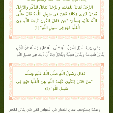
الرَّجُلُ يُقَاتِلُ لِلْمَغْنَمِ وَالرَّجُلُ يُقَاتِلُ لِلذِّكْرِ وَالرَّجُلُ
يُقَاتِلُ لِيُرَى مَكَانُهُ فَمَنْ فِي سَبِيلِ اللَّهِ؟ قَالَ صَلَّى
اللَّهُ عَلَيْهِ وَسَلَّمَ: "مَنْ قَاتَلَ لِتَكُونَ كَلِمَةُ اللَّهِ هِيَ
الْعُلْيَا فَهُوَ فِي سَبِيلِ اللَّهِ" (1).
وفي رواية: سُئِلَ رَسُولُ اللَّهِ صَلَّى اللَّهُ عَلَيْهِ وَسَلَّمَ عَنْ الرَّجُلِ
يُقَاتِلُ شَجَاعَةً وَيُقَاتِلُ حَمِيَّةً وَيُقَاتِلُ رِيَاءً أَيُّ ذَلِكَ فِي سَبِيلِ اللَّهِ
فَقَالَ رَسُولُ اللَّهِ صَلَّى اللَّهُ عَلَيْهِ وَسَلَّمَ:
"مَنْ قَاتَلَ لِتَكُونَ كَلِمَةُ اللَّهِ هِيَ الْعُلْيَا فَهُوَ فِي
سَبِيلِ اللَّهِ" (2)
وهكذا يستوعب هذان النصان كل الأغراض التي كان يقاتل الناس