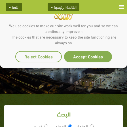
القائمة الرئيسية
اللغة
We use cookies to make our site work well for you and so we can
continually improve it.
The cookies that are necessary to keep the site functioning are
always on
التربية الجهادية
Reject Cookies
Accept Cookies
البحث
العنوان
المحتوى
قسم