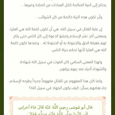
يحتاج إلى النية الصالحة ككل العبادات من الصلاة وغيرها. .
وأن تكون هذه النية خالصة من كل الشوائب. .
إن غاية القتال في سبيل الله، هي أن تكون كلمة الله هي العليا،
وبمعنى آخر: نشر الإسلام وتبليغ الدعوة إلى كل الناس حتى يتاح
لهم معرفة الحق والدينونة به أو الدينونة له. . وعندها تكون كلمة
الله هي العليا لأنها تحكم حياة الناس.
ولهذا المعنى السامي كان الموت في سبيل الله شهادة،
والشهداء أحياء عند ربهم يرزقون.
ولما كان هذا المفهوم عن القتال مفهوماً جديداً يطرحه الإسلام،
جاء بعضهم يسأل: كيف يكون الجهاد في سبيل الله؟
قال أبو مُوسَى رَضِيَ اللَّهُ عَنْهُ قَالَ جَاءَ أعرابي
إِلَى النَّبِيِّ صَلَّى اللَّهُ عَلَيْهِ وَسَلَّمَ فَقَالَ: