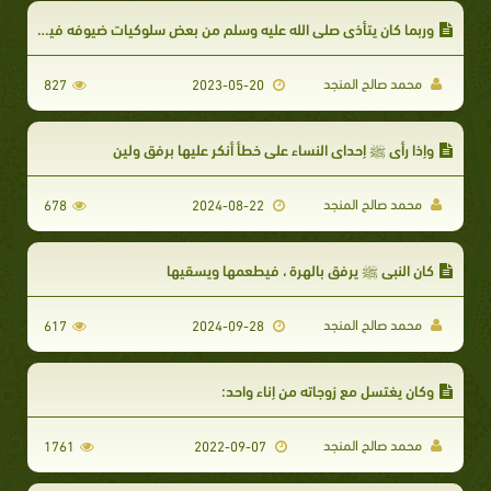
وربما كان يتأذى صلى الله عليه وسلم من بعض سلوكيات ضيوفه فيستحي من إحراجهم
محمد صالح المنجد
827
2023-05-20
وإذا رأى ﷺ إحداى النساء على خطأ أنكر عليها برفق ولين
محمد صالح المنجد
678
2024-08-22
كان النبي ﷺ يرفق بالهرة ، فيطعمها ويسقيها
محمد صالح المنجد
617
2024-09-28
وكان يغتسل مع زوجاته من إناء واحد:
محمد صالح المنجد
1761
2022-09-07