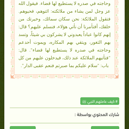
وحاجته في صدره لا يستطيع لها قضاء. فيقول الله
عز وجل لمن يشاء من ملائكته: ائتوهم، فحيوهم.
فتقول الملائكة: نحن سكان سمائك، وخيرتك من
خلقك، أفتأمرنا أن نأتي هؤلاء، فنسلم عليهم؟ قال:
إنهم كانوا عباداً يعبدوني لا يشركون بي شيئاً، وتسد
بهم الثغور، ويتقي بهم المكاره، ويموت أحدعم
وحاجته في صدره لا يستطيع لها قضاء". قال:
"فتأتيهم الملائكة عند ذلك، فيدخلون عليهم من كل
باب: "سلام عليكم بما صبرتم فنعم عقبى الدار".
# كيف عاملهم النبي ﷺ
شارك المحتوي بواسطة :