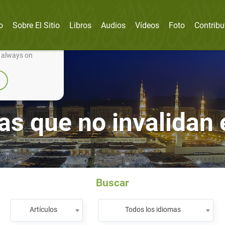
o
Sobre El Sitio
Libros
Audios
Vídeos
Foto
Contribu
nually improve it.
e always on
as que no invalidan 
Buscar
Artículos
Todos los idiomas