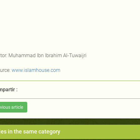
tor: Muhammad Ibn Ibrahim Al-Tuwaijri
urce:
www.islamhouse.com
partir :
vious article
les in the same category