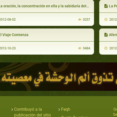
a oración, la concentración en ella y la sabiduría detrás de su prescripción
La P
012-08-02
3257
2012
El Viaje Comienza
Aferrars
012-10-23
3484
2012
Contribuyó a la
Feqh
Qu
be
publicación del sitio