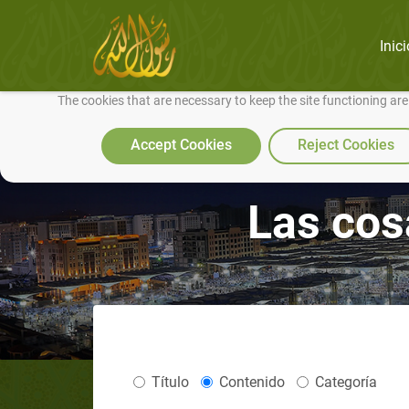
Inici
We use cookies to make our site work well for you and so we can conti
The cookies that are necessary to keep the site functioning ar
Accept Cookies
Reject Cookies
Las cos
Título
Contenido
Categoría