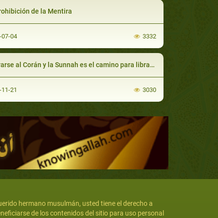
rohibición de la Mentira
-07-04
3332
e al Corán y la Sunnah es el camino para librarse de los problemas y las discordias (Fitan)
-11-21
3030
erido hermano musulmán, usted tiene el derecho a
neficiarse de los contenidos del sitio para uso personal