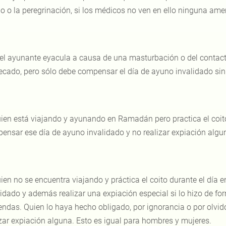
o o la peregrinación, si los médicos no ven en ello ninguna ame
 el ayunante eyacula a causa de una masturbación o del contac
ecado, pero sólo debe compensar el día de ayuno invalidado sin 
ien está viajando y ayunando en Ramadán pero practica el coito
ensar ese día de ayuno invalidado y no realizar expiación algu
ien no se encuentra viajando y práctica el coito durante el dí
lidado y además realizar una expiación especial si lo hizo de fo
endas. Quien lo haya hecho obligado, por ignorancia o por olvid
izar expiación alguna. Esto es igual para hombres y mujeres.