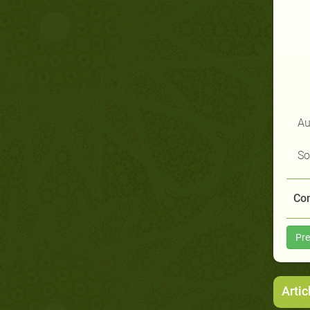
Au
So
Com
Pre
Artic