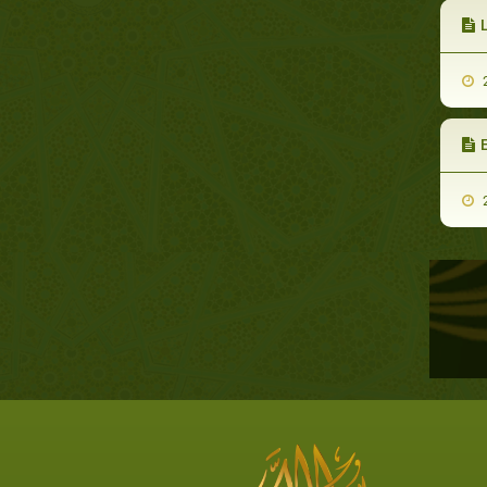
L
2
2