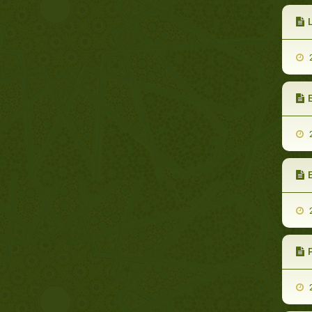
L
2
E
2
E
2
P
2