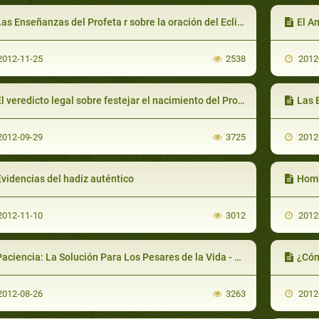
as Enseñanzas del Profeta r sobre la oración del Eclipse
El A
012-11-25
2538
2012
l veredicto legal sobre festejar el nacimiento del Profeta (saaws)-Parte 1
Las 
012-09-29
3725
2012
videncias del hadiz auténtico
Hombre
012-11-10
3012
2012
aciencia: La Solución Para Los Pesares de la Vida - Parte 1
¿Cóm
012-08-26
3263
2012