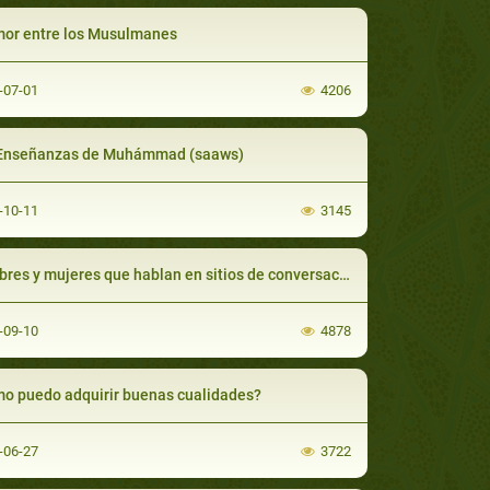
mor entre los Musulmanes
-07-01
4206
Enseñanzas de Muhámmad (saaws)
-10-11
3145
s y mujeres que hablan en sitios de conversación por Internet
-09-10
4878
o puedo adquirir buenas cualidades?
-06-27
3722