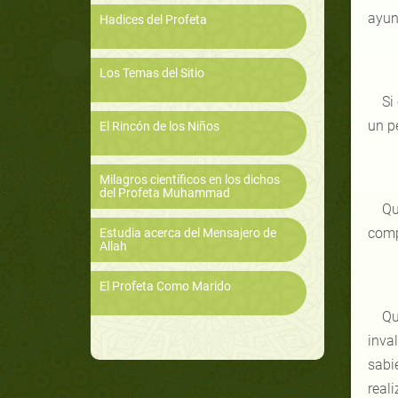
ayun
Hadices del Profeta
Los Temas del Sitio
Si
un p
El Rincón de los Niños
Milagros científicos en los dichos
del Profeta Muhammad
Qu
comp
Estudia acerca del Mensajero de
Allah
El Profeta Como Marido
Qu
inva
sabi
real