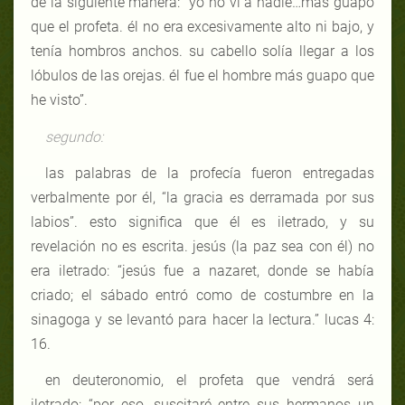
de la siguiente manera: “yo no vi a nadie…más guapo
que el profeta. él no era excesivamente alto ni bajo, y
tenía hombros anchos. su cabello solía llegar a los
lóbulos de las orejas. él fue el hombre más guapo que
he visto”.
segundo:
las palabras de la profecía fueron entregadas
verbalmente por él, “la gracia es derramada por sus
labios”. esto significa que él es iletrado, y su
revelación no es escrita. jesús (la paz sea con él) no
era iletrado: “jesús fue a nazaret, donde se había
criado; el sábado entró como de costumbre en la
sinagoga y se levantó para hacer la lectura.” lucas 4:
16.
en deuteronomio, el profeta que vendrá será
iletrado: “por eso, suscitaré entre sus hermanos un