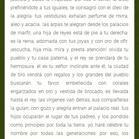
prefiriéndote a tus iguales, te consagró con el óleo de
la alegría: tus vestiduras exhalan perfume de mirra,
aleo y acacia. las arpas te alegran desde los palacios
de marfil; una hija de reyes está de pie a tu derecha:
es la reina, adornada con tus joyas y con oro de ofir.
¡escucha, hija mía, mira y presta atención! olvida tu
pueblo y tu casa paterna, y el rey se prendará de tu
hermosura. él es tu señor: inclínate ante él; la ciudad
de tiro vendrá con regalos y los grandes del pueblo
buscarán tu favor. embellecida con corales
engarzados en oro y vestida de brocado, es llevada
hasta el rey. las vírgenes van detrás, sus compañeras
la guían; con gozo y alegría entran al palacio real. tus
hijos ocuparán el lugar de tus padres, y los pondrás
como príncipes por toda la tierra. yo haré célebre tu
nombre por todas las generaciones: por eso, los