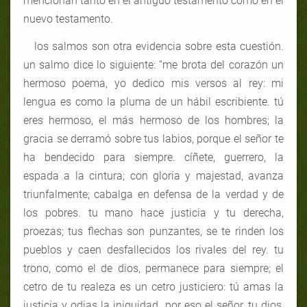
mencionan tanto en el antiguo testamento como en el
nuevo testamento.
los salmos son otra evidencia sobre esta cuestión.
un salmo dice lo siguiente: “me brota del corazón un
hermoso poema, yo dedico mis versos al rey: mi
lengua es como la pluma de un hábil escribiente. tú
eres hermoso, el más hermoso de los hombres; la
gracia se derramó sobre tus labios, porque el señor te
ha bendecido para siempre. cíñete, guerrero, la
espada a la cintura; con gloria y majestad, avanza
triunfalmente; cabalga en defensa de la verdad y de
los pobres. tu mano hace justicia y tu derecha,
proezas; tus flechas son punzantes, se te rinden los
pueblos y caen desfallecidos los rivales del rey. tu
trono, como el de dios, permanece para siempre; el
cetro de tu realeza es un cetro justiciero: tú amas la
justicia y odias la iniquidad. por eso el señor, tu dios,