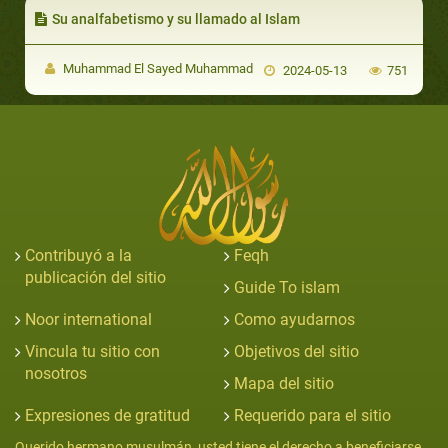
Su analfabetismo y su llamado al Islam
Muhammad El Sayed Muhammad
2024-05-13
751
Contribuyó a la
Feqh
publicación del sitio
Guide To islam
Noor international
Como ayudarnos
Vincula tu sitio con
Objetivos del sitio
nosotros
Mapa del sitio
Expresiones de gratitud
Requerido para el sitio
Querido hermano musulmán, usted tiene el derecho a beneficiarse