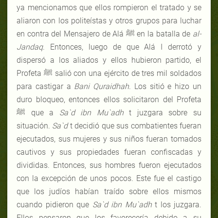
ya mencionamos que ellos rompieron el tratado y se
aliaron con los politeístas y otros grupos para luchar
en contra del Mensajero de Alá ﷺ en la batalla de
al-
Jandaq
. Entonces, luego de que Alá I derrotó y
dispersó a los aliados y ellos hubieron partido, el
Profeta ﷺ salió con una ejército de tres mil soldados
para castigar a
Bani Quraidhah
. Los sitió e hizo un
duro bloqueo, entonces ellos solicitaron del Profeta
ﷺ que a
Sa`d ibn Mu`adh
t juzgara sobre su
situación.
Sa`d
t decidió que sus combatientes fueran
ejecutados, sus mujeres y sus niños fueran tomados
cautivos y sus propiedades fueran confiscadas y
divididas. Entonces, sus hombres fueron ejecutados
con la excepción de unos pocos. Este fue el castigo
que los judíos habían traído sobre ellos mismos
cuando pidieron que
Sa`d ibn Mu`adh
t los juzgara.
Ellos pensaron que los favorecería debido a su