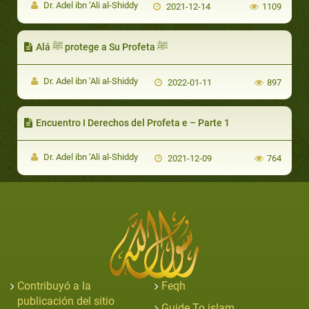
Dr. Adel ibn ‘Ali al-Shiddy
2021-12-14
1109
Alá ﷺ protege a Su Profeta ﷺ
Dr. Adel ibn ‘Ali al-Shiddy
2022-01-11
897
Encuentro I Derechos del Profeta e – Parte 1
Dr. Adel ibn ‘Ali al-Shiddy
2021-12-09
764
Contribuyó a la
Feqh
publicación del sitio
Guide To islam