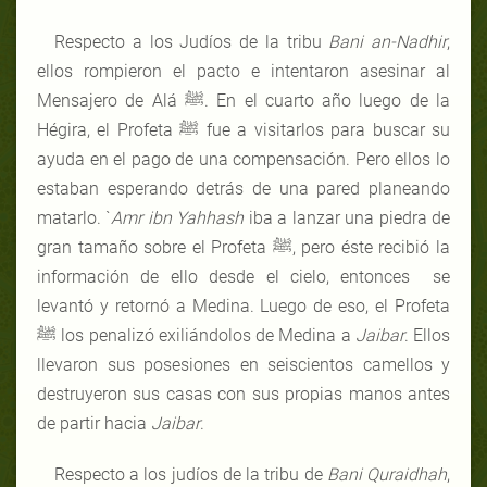
Respecto a los Judíos de la tribu
Bani an-Nadhir
,
ellos rompieron el pacto e intentaron asesinar al
Mensajero de Alá ﷺ. En el cuarto año luego de la
Hégira, el Profeta ﷺ fue a visitarlos para buscar su
ayuda en el pago de una compensación. Pero ellos lo
estaban esperando detrás de una pared planeando
matarlo. `
Amr ibn Yahhash
iba a lanzar una piedra de
gran tamaño sobre el Profeta ﷺ, pero éste recibió la
información de ello desde el cielo, entonces se
levantó y retornó a Medina. Luego de eso, el Profeta
ﷺ los penalizó exiliándolos de Medina a
Jaibar
. Ellos
llevaron sus posesiones en seiscientos camellos y
destruyeron sus casas con sus propias manos antes
de partir hacia
Jaibar
.
Respecto a los judíos de la tribu de
Bani Quraidhah
,