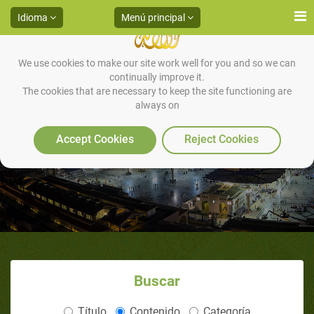
Idioma
Menú principal
We use cookies to make our site work well for you and so we can
continually improve it.
The cookies that are necessary to keep the site functioning are
always on
El Establecimiento de una Nación
Accept Cookies
Reject Cookies
Buscar
Título
Contenido
Categoría