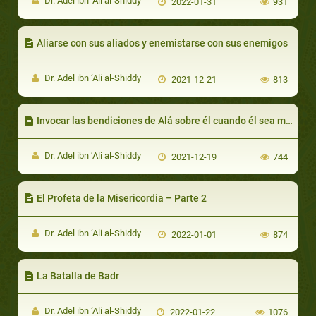
Dr. Adel ibn ‘Ali al-Shiddy
2022-01-31
931
Aliarse con sus aliados y enemistarse con sus enemigos
Dr. Adel ibn ‘Ali al-Shiddy
2021-12-21
813
Invocar las bendiciones de Alá sobre él cuando él sea mencionado
Dr. Adel ibn ‘Ali al-Shiddy
2021-12-19
744
El Profeta de la Misericordia – Parte 2
Dr. Adel ibn ‘Ali al-Shiddy
2022-01-01
874
La Batalla de Badr
Dr. Adel ibn ‘Ali al-Shiddy
2022-01-22
1076