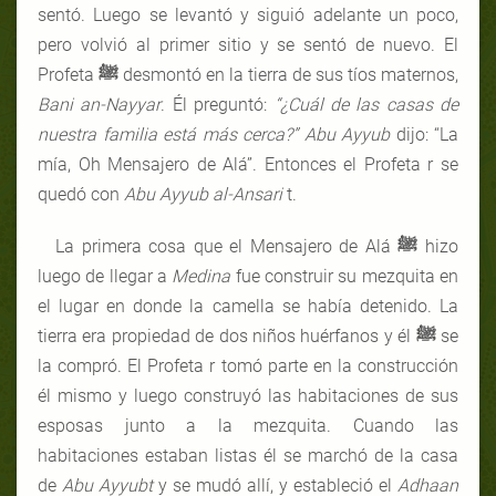
sentó. Luego se levantó y siguió adelante un poco,
pero volvió al primer sitio y se sentó de nuevo. El
Profeta
ﷺ
desmontó en la tierra de sus tíos maternos,
Bani an-Nayyar
. Él preguntó:
“¿Cuál de las casas de
nuestra familia está más cerca?”
Abu Ayyub
dijo: “La
mía, Oh Mensajero de Alá”. Entonces el Profeta r se
quedó con
Abu Ayyub al-Ansari
t.
La primera cosa que el Mensajero de Alá
ﷺ
hizo
luego de llegar a
Medina
fue construir su mezquita en
el lugar en donde la camella se había detenido. La
tierra era propiedad de dos niños huérfanos y él
ﷺ
se
la compró. El Profeta r tomó parte en la construcción
él mismo y luego construyó las habitaciones de sus
esposas junto a la mezquita. Cuando las
habitaciones estaban listas él se marchó de la casa
de
Abu Ayyub
t
y se mudó allí, y estableció el
Adhaan