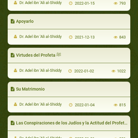
Dr. Adel ibn ‘Ali al-Shiddy
2022-01-15
793
Apoyarlo
Dr. Adel ibn ‘Ali al-Shiddy
2021-12-13
843
Virtudes del Profeta ﷺ
Dr. Adel ibn ‘Ali al-Shiddy
2022-01-02
1022
Su Matrimonio
Dr. Adel ibn ‘Ali al-Shiddy
2022-01-04
815
Las Conspiracione