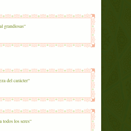
“En verdad eres de una naturaleza y moral grandiosas”.
“He sido enviado para perfeccionar la nobleza del carácter”.
“Te hemos enviado como misericordia para todos los seres”.