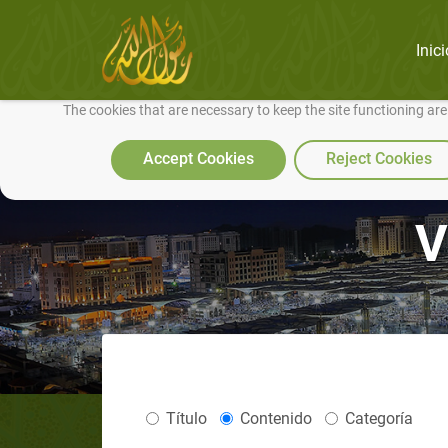
Inici
We use cookies to make our site work well for you and so we can conti
The cookies that are necessary to keep the site functioning ar
Accept Cookies
Reject Cookies
Título
Contenido
Categoría