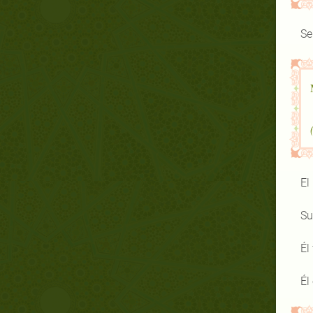
Se
El
Su
Él
Él