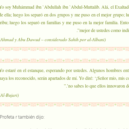
“Yo soy Muhámmad ibn `Abdullah ibn `Abdul-Muttalib. Alá, el Exaltado
de ella; luego los separó en dos grupos y me puso en el mejor grupo; l
tribu; luego los separó en familias y me puso en la mejor familia. Ento
mejor de ustedes como indiv
(Ahmad y Abu Dawud – considerado Sahih por al-Albani)
“Yo estaré en el estanque, esperando por ustedes. Algunos hombres ent
haya los reconocido, serán apartados de mí. Yo diré: ‘¡Señor mío, mis 
no sabes lo que ellos innovaron des
(Al-Bujari)
 Profeta r también dijo: