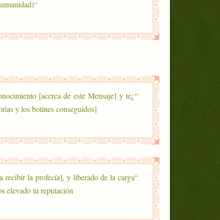
“Soy una misericordia otorgada (a la humanidad)”.
conocimiento [acerca de este Mensaje] y te
rias y los botines conseguidos]?”
recibir la profecía], y liberado de la carga
s elevado tu reputación.”