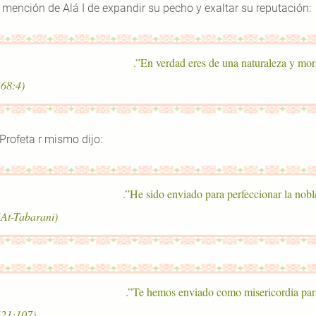
 mención de Alá I de expandir su pecho y exaltar su reputación:
(68:4)
 Profeta r mismo dijo:
(At-Tabarani)
(21:107)