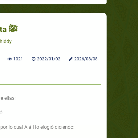
Virtudes del Profeta ﷺ
Shiddy
1021
2022/01/02
2026/08/08
 muchas. Entre ellas:
ó:
or lo cual Alá I lo elogió diciendo: