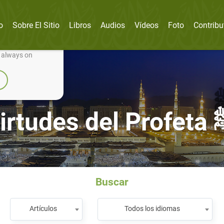
o
Sobre El Sitio
Libros
Audios
Vídeos
Foto
Contribu
nually improve it.
e always on
Virtudes
Buscar
Artículos
Todos los idiomas