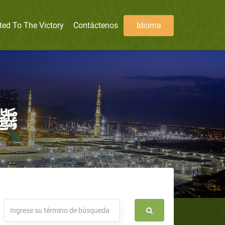
ted To The Victory
Contáctenos
Idioma
 del Profeta ﷺ