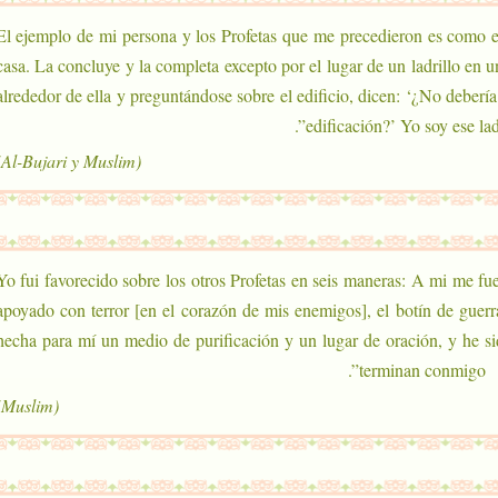
“El ejemplo de mi persona y los Profetas que me precedieron es como
casa. La concluye y la completa excepto por el lugar de un ladrillo en 
alrededor de ella y preguntándose sobre el edificio, dicen: ‘¿No debería
edificación?’ Yo soy ese ladri
(Al-Bujari y Muslim)
“Yo fui favorecido sobre los otros Profetas en seis maneras: A mi me f
apoyado con terror [en el corazón de mis enemigos], el botín de guerra
hecha para mí un medio de purificación y un lugar de oración, y he sid
terminan conmigo”.
(Muslim)