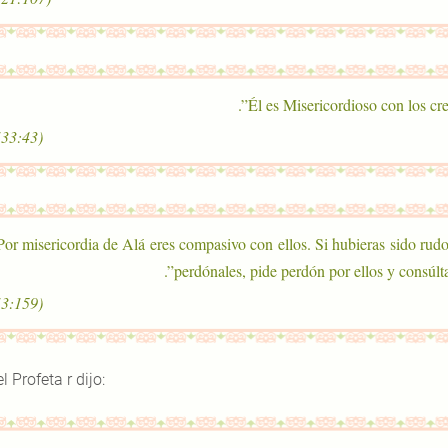
(33:43)
“Por misericordia de Alá eres compasivo con ellos. Si hubieras sido rudo
perdónales, pide perdón por ellos y consúltal
(3:159)
el Profeta r dijo: