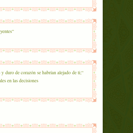
“Él es Misericordioso con los creyentes”.
 y duro de corazón se habrían alejado de ti;
es en las decisiones”.