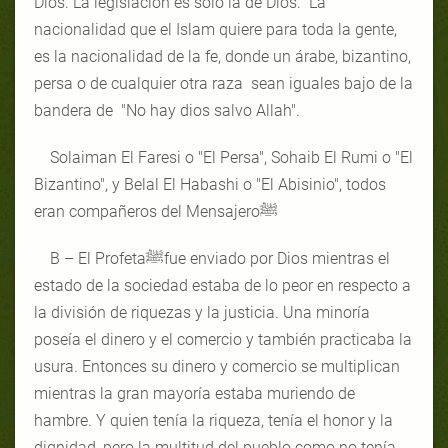
Dios. La legislación es solo la de Dios. La
nacionalidad que el Islam quiere para toda la gente,
es la nacionalidad de la fe, donde un árabe, bizantino,
persa o de cualquier otra raza sean iguales bajo de la
bandera de
"No hay dios salvo Allah
"
.
Solaiman El Faresi o
"El Persa
"
, Sohaib El Rumi o
"El
Bizantino
"
, y Belal El Habashi o
"El Abisinio
"
, todos
eran compañeros del Mensajeroﷺ
B – El Profetaﷺfue enviado por Dios mientras el
estado de la sociedad estaba de lo peor en respecto a
la división de riquezas y la justicia. Una minoría
poseía el dinero y el comercio y también practicaba la
usura. Entonces su dinero y comercio se multiplican
mientras la gran mayoría estaba muriendo de
hambre. Y quien tenía la riqueza, tenía el honor y la
dignidad, pero la multitud del pueblo como no tenía