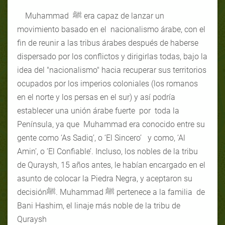
Muhammad ﷺ era capaz de lanzar un
movimiento basado en el nacionalismo árabe, con el
fin de reunir a las tribus árabes después de haberse
dispersado por los conflictos y dirigirlas todas, bajo la
idea del
"nacionalismo
"
hacia recuperar sus territorios
ocupados por los imperios coloniales (los romanos
en el norte y los persas en el sur) y así podría
establecer una unión árabe fuerte por toda la
Península, ya que Muhammad era conocido entre su
gente como ‘As Sadiq’, o ‘El Sincero’ y como, ‘Al
Amin’, o ‘El Confiable’. Incluso, los nobles de la tribu
de Quraysh, 15 años antes, le habían encargado en el
asunto de colocar la Piedra Negra, y aceptaron su
decisiónﷺ. Muhammad ﷺ
pertenece a la familia de
Bani Hashim, el linaje más noble de la tribu de
Quraysh