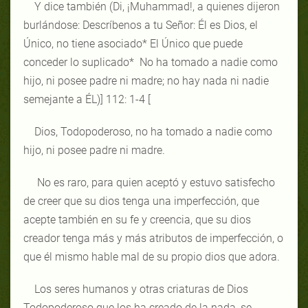
Y dice también (Di, ¡Muhammad!, a quienes dijeron
burlándose: Descríbenos a tu Señor: Él es Dios, el
Único, no tiene asociado* El Único que puede
conceder lo suplicado* No ha tomado a nadie como
hijo, ni posee padre ni madre; no hay nada ni nadie
semejante a ÉL)
]
112: 1-4
[
Dios, Todopoderoso, no ha tomado a nadie como
hijo, ni posee padre ni madre.
No es raro, para quien aceptó y estuvo satisfecho
de creer que su dios tenga una imperfección, que
acepte también en su fe y creencia, que su dios
creador tenga más y más atributos de imperfección, o
que él mismo hable mal de su propio dios que adora.
Los seres humanos y otras criaturas de Dios
Todopoderoso que los ha creado de la nada, se