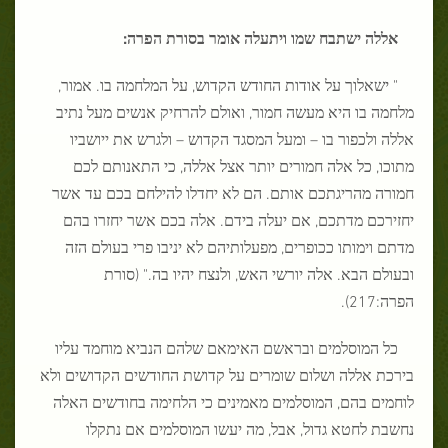
אללה ישתבח שמו ויתעלה אומר בסורת הפרה:
" ישאלוך על אודות החודש הקדוש, על המלחמה בו. אמור,
מלחמה בו היא מעשה חמור, ואולם להרחיק אנשים מעל נתיב
אללה ולכפור בו – ומעל המסגד הקדוש – ולגרש את ייושביו
מתוכו, כל אלה חמורים יותר אצל אללה, כי התאנותם לכם
חמורה מהריגתכם אותם. הם לא יחדלו להילחם בכם עד אשר
יחזירכם מדתכם, אם יעלה בידם. אלה בכם אשר יחזרו בהם
מדתם וימותו ככופרים, מפעלותיהם לא יניבו פרי בעולם הזה
ובעולם הבא. אלה יורשי האש, ולנצח יהיו בה." (סורת
הפרה:217).
כל המוסלמים ובראשם האימאם שלהם הנביא מוחמד עליו
בירכת אללה ושלום שומרים על קדושת החודשים הקדושים ולא
לוחמים בהם, המוסלמים מאמינים כי הלחימה בחודשים האלה
נחשבת לחטא גדול, אבל, מה יעשו המוסלמים אם נתקלו