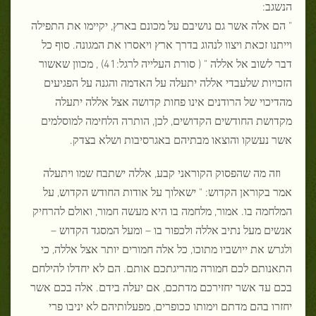
הנשגב:
" הם אלה אשר גם נושיבם על מכונם בארץ, יקיימו את התפילה
וייתנו זכאת ויצוו לנהוג בדרך ארץ ויאסרו את המגונה. סוף כל
דבר לשוב אל אללה " ( סורת העלייה לרגל:41) , מכוון שאשור
הזכויות שלעבדי אללה יתעלה על האדמה והגנה על הפגיעים
מהדיכוי של הרודנים אינו פחות קדושה אצל אללה יתעלה
מקדושת החודשים הקדושים, לכן, הותרה הלחימה למוסלמים
אשר נעשקו והוצאו מבתיהם באגרסיבות ושלא בצדק.
וזה מה שהפסוק הקוראני קבע, אללה ישתבח שמו ויתעלה
אמר בקוראן הקדוש: " ישאלוך על אודות החודש הקדוש, על
המלחמה בו. אמור, מלחמה בו היא מעשה חמור, ואולם להרחיק
אנשים מעל נתיב אללה ולכפור בו – ומעל המסגד הקדוש –
ולגרש את ייושביו מתוכו, כל אלה חמורים יותר אצל אללה, כי
התאנותם לכם חמורה מהריגתכם אותם. הם לא יחדלו להילחם
בכם עד אשר יחזירכם מדתכם, אם יעלה בידם. אלה בכם אשר
יחזרו בהם מדתם וימותו ככופרים, מפעלותיהם לא יניבו פרי