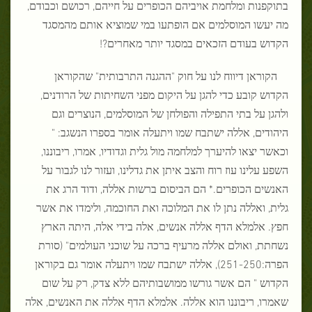
בתוקפנות ומלחמת אויביהם הכופרים על חייהם, רכושם וכבודם,
מה יעשו המוסלמים אם הופתעו במי שמוציא אותם מהמסגד
הקדוש בעודם הזכאים במסגד יותר מאחרים?!
הקוראן דיווח לנו על חוק "ההגנה התרבותית" שהקוראן
הקדוש קובע כדי להגן על היקום מפני השחיתות של הרודנים,
ולהגן על בתי התפילה והפולחן של המוסלמים, הנוצרים וגם
היהודים, אללה ישתבח שמו ויתעלה אומר בספרו הנשגב: "
וכאשר יצאו להיערך למלחמה מול גלית וגדודיו, אמרו, ריבוננו,
השפע עלינו עוז רוח והצב איתן את גדלינו, ועזור לנו לגבור על
האנשים הכופרים.* הם הביסום ברשות אללה, ודוד הרג את
גלית, ואללה נתן לו את המלוכה ואת החוכמה, ולימדו את אשר
חפץ. אלמלא הדף אללה אנשים, אלה בידי אלה, היתה הארץ
נשחתת, ואולם אללה מרעיף ברכה על שוכני העולמים" (סורת
הפרה:251-250), אללה ישתבח שמו ויתעלה אומר גם בקוראן
הקדוש " הם אשר גורשו ממושבותיהם ללא צדק, רק על שום
שאמרו, ריבוננו הוא אללה. אלמלא הדף אללה את האנשים, אלה