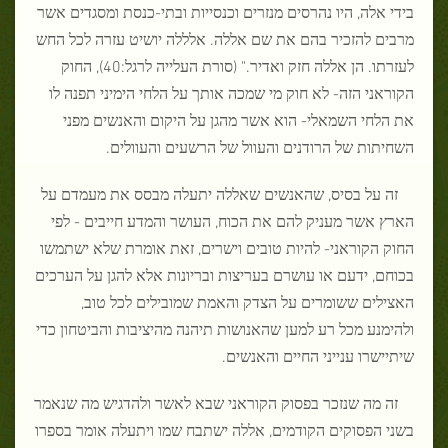
בידי אלה, היו נהרסים מנזרים וכנסייות ובתי-כנסת ומסגדים אשר
מרבים להזכיר בהם את שם אללה. אלללה יושיט עזרה לכל החש
לעזרתו. הן אללה חזק ואדיר." (סורת העלייה לרגל:40), החוק
הקוראני הזה- לא חוק מי שמכה אותך על הלחי הימיני תפנה לו
את הלחי השמאלי- הוא אשר מהגן על היקום והאנשים מפני
השחיתות של הרודנים והעוול של הרשעים והעוולים.
זה על בסיס, שהאנשים שאללה יתעלה מבסס את מעמדם על
הארץ אשר מעניק להם את הכוח, העושר והמדע חייבים - לפי
החוק הקוראני- להיות טובים וישרים, זאת אומרת שלא ישתמשו
בכוחם, ידעם או עושרם בעריצות ובריונות אלא להגן על הערכים
האצילים ששומרים על הצדק והאמת שמובילים לכל טוב,
ולהימנע מכל רע למען שהאנושות תיהנה מהיציבות והביטחון כדי
שיתיישרו ענייני החיים והאנשים.
זה מה שנזכר בפסוק הקוראני שבא לאשר ולהדגיש מה שנאמר
בשני הפסוקים הקודמים, אללה ישתבח שמו ויתעלה אומר בספרו