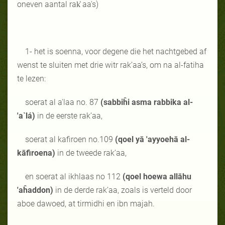
oneven aantal rak̒ aa's)
1- het is soenna, voor degene die het nachtgebed af
wenst te sluiten met drie witr rak’aa’s, om na al-fatiha
te lezen:
soerat al a'laa no. 87
(sabbiĥi asma rabbika al-
'a`lá)
in de eerste rak’aa,
soerat al kafiroen no.109
(qoel yā 'ayyoehā al-
kāfiroena)
in de tweede rak’aa,
en soerat al ikhlaas no 112
(qoel hoewa allāhu
'aĥaddon)
in de derde rak’aa, zoals is verteld door
aboe dawoed, at tirmidhi en ibn majah.