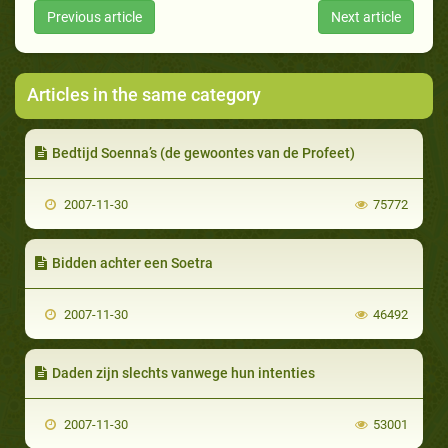
Previous article
Next article
Articles in the same category
Bedtijd Soenna’s (de gewoontes van de Profeet)
2007-11-30
75772
Bidden achter een Soetra
2007-11-30
46492
Daden zijn slechts vanwege hun intenties
2007-11-30
53001