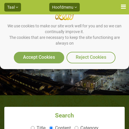
Taal
Hoofdmenu
We use cookies to make our site work well for you and so we can
continually improve it.
The cookies that are necessary to keep the site functioning are
always on
De Soenna’s van het Witr gebed
Accept Cookies
Reject Cookies
Search
Title
Content
Category