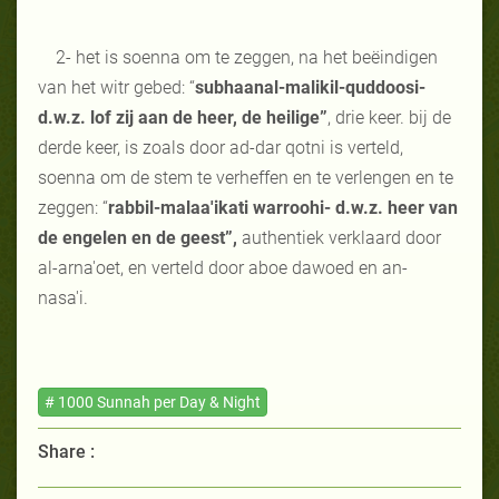
2- het is soenna om te zeggen, na het beëindigen
van het witr gebed: “
subhaanal-malikil-quddoosi-
d.w.z. lof zij aan de heer, de heilige”
, drie keer. bij de
derde keer, is zoals door ad-dar qotni is verteld,
soenna om de stem te verheffen en te verlengen en te
zeggen: “
rabbil-malaa'ikati warroohi- d.w.z. heer van
de engelen en de geest”,
authentiek verklaard door
al-arna'oet, en verteld door aboe dawoed en an-
nasa'i.
# 1000 Sunnah per Day & Night
Share :