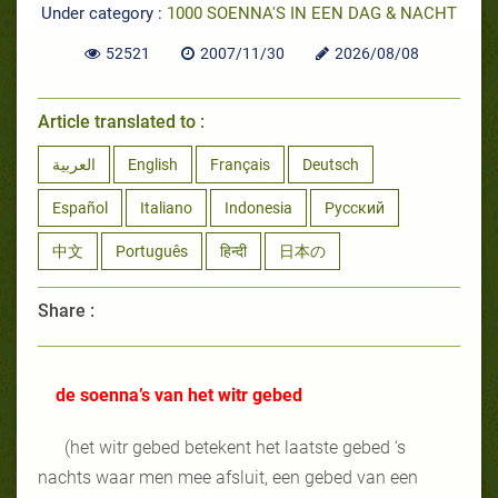
Under category :
1000 SOENNA'S IN EEN DAG & NACHT
52521
2007/11/30
2026/08/08
Article translated to :
العربية
English
Français
Deutsch
Español
Italiano
Indonesia
Русский
中文
Português
हिन्दी
日本の
Share :
de soenna’s van het witr gebed
(het witr gebed betekent het laatste gebed ‘s
nachts waar men mee afsluit, een gebed van een