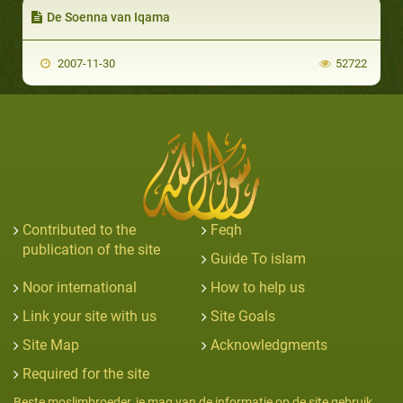
De Soenna van Iqama
2007-11-30
52722
Contributed to the
Feqh
publication of the site
Guide To islam
Noor international
How to help us
Link your site with us
Site Goals
Site Map
Acknowledgments
Required for the site
Beste moslimbroeder, je mag van de informatie op de site gebruik