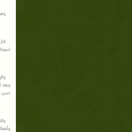
وقد
قال
(سورة ال
وال
وبعد ا
حسن ال
وال
وأفعال