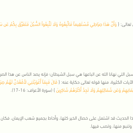
 تعالى: {
وَأَنَّ هَذَا صِرَاطِي مُسْتَقِيماً فَاتَّبِعُوهُ وَلَا تَتَّبِعُواْ السُّبُلَ فَتَفَرَّقَ بِكُمْ عَن سَ
سبل التي نهانا الله عن اتباعها هي سبل الشيطان؛ فإنه يصد الناس عن هذا الص
لآيات الكثيرة، منها قوله تعالى حكاية عنه: {
قَالَ فَبِمَآ أَغْوَيْتَنِي لأَقْعُدَنَّ لَهُمْ صِرَ
ْمَانِهِمْ وَعَن شَمَائِلِهِمْ وَلَا تَجِدُ أَكْثَرَهُمْ شَاكِرِينَ
} (سورة الأعراف: 16-17).
 الحديث قد اشتمل على خصال الخير كلها، وأحاط بجميع شعب الإيمان، فكان وصية 
 وتنبع منها، وتصب فيها.