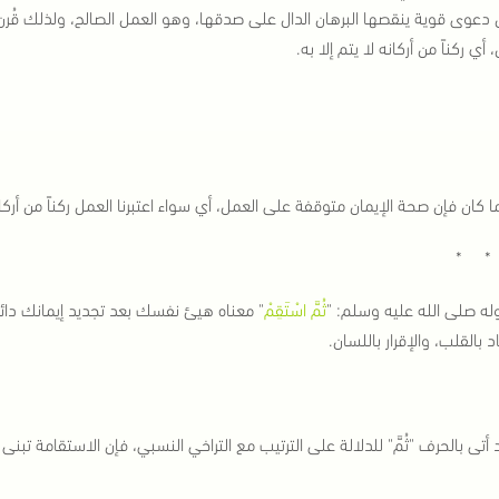
ن دعوى قوية ينقصها البرهان الدال على صدقها، وهو العمل الصالح، ولذلك قُرن با
، أي ركناً من أركانه لا يتم إلا به.
ا كان فإن صحة الإيمان متوقفة على العمل، أي سواء اعتبرنا العمل ركناً من أر
* *
له صلى الله عليه وسلم: "
ثُمَّ اسْتَقِمْ
" معناه هيئ نفسك بعد تجديد إيمانك دائم
د بالقلب، والإقرار باللسان.
أتى بالحرف "ثُمَّ" للدلالة على الترتيب مع التراخي النسبي، فإن الاستقامة تبنى 