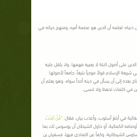
 دنياه؛ لعلمه أن الدين هو عصمة أمره، ومنهج حياته في
دين على أصول ثابتة لا يعييه فهمها، ولا يثقل عليه
يعة الإسلام قولاً موجزاً بليغاً، جامعاً لأصولها
تاج بعده إلى أن يسأل في دينه أحداً سواه، وهو يعلم أن
دين في كلمات تحفظ ولا تنسى.
الية في أبلغ أسلوب، وأعذب بيان، فقال: "
قُلْ آمَنْتُ
وصافه الكمالية، أو حاول الشيطان أن يوسوس لك بما
لوساوس الشيطانية، وكفاً عن التمادي فيها، فسفيان بن