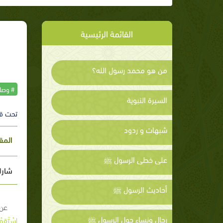
القائمة الرئيسية
من هو محمد رسول الله؟
# وصاي
السيرة النبوية
تحت ق
شبهات و ردود
المق
على خطى الرسول ﷺ
شارك
أحاديث الرسول ﷺ
عن س
رجال ونساء حول الرسول ﷺ
اسْتَقِمْ