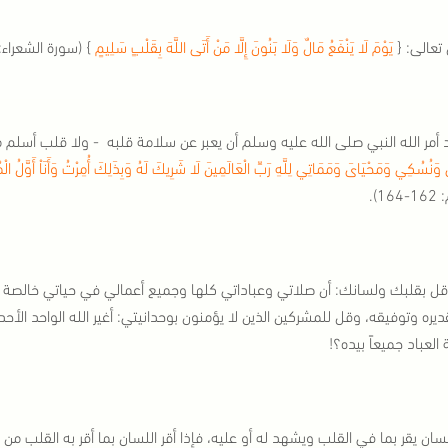
 تعالى: {
يَوْمَ لَا يَنْفَعُ مَالٌ وَلَا بَنُونَ إِلَّا مَنْ أَتَى اللَّهَ بِقَلْبٍ سَلِيمٍ
} (سورة الشعراء: 88: 89)
 أمر الله النبي صلى الله عليه وسلم أن يعبر عن سلامة قلبه - ولا قلب أسلم م
َنُسُكِي وَمَحْيَاىَ وَمَمَاتِي لِلَّهِ رَبِّ الْعَالَمِينَ لَا شَرِيكَ لَهُ وَبِذَلِكَ أُمِرْتُ وَأَنَاْ أَوَّلُ الْمُ
16).
قل بقلبك ولسانك: أن صلاتي وعباداتي كلها وجميع أعمالي في حياتي خالصة ل
قديره وتوفيقه، وقل للمشركين الذين لا يؤمنون بوحدانيتي: أغير الله الواحد الأح
العباد جميعاً بيده؟!
سان يقر بما في القلب ويشهد له أو عليه، فإذا أقر اللسان بما أقر به القلب من