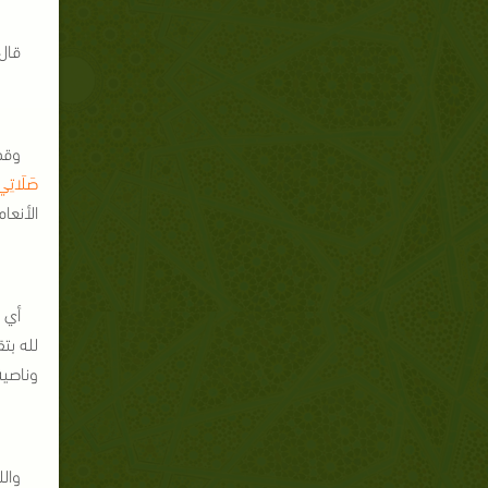
قال
وقد
صَلَاتِي و
الأنعام: 162-4
أي 
لله بت
وناصية 
والل