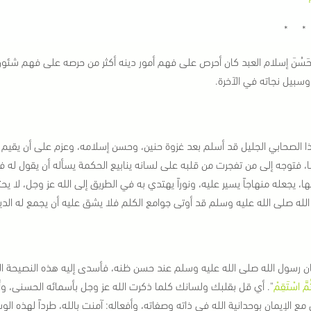
* *
 حَسُنَ إسلام العبد كان أحرص على فهم أمور دينه أكثر من حرصه على فهم شئون
، وسبيل نجاته في الآخرة.
ا الصحابي الجليل قد أسلم بعد غزوة حنين، وحسن إسلامه، وعزم على أن يقيم ال
 فتوجه إلى من تفجرت من قلبه على لسانه ينابيع الحكمة يسأله أن يقول له في شر
ا، يجعله منهاجاً يسير عليه، ونوراً يهتدي به في الطريق إلى الله عز وجل، لا يح
لله صلى الله عليه وسلم قد أوتى جوامع الكلم فلا يشق عليه أن يجمع له ال
ن رسول الله صلى الله عليه وسلم عند حسن ظنه، فأسدى إليه هذه النصيحة الغ
ثُمَّ اسْتَقِمْ
". أي قل بقلبك ولسانك كلما ذكرت الله عز وجل بأسمائه الحسنى، وأ
 مع الإيمان بوحدانية الله في ذاته وصفاته، وأفعاله: آمنت بالله، طرداً لهذه ا