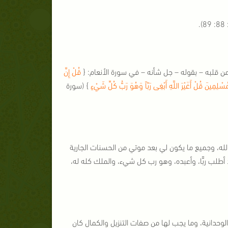
.
ن قلبه – بقوله – جل شأنه – في سورة الأنعام: {
قُلْ إِنَّ
سْلِمِينَ قُلْ أَغَيْرَ اللَّهِ أَبْغِى رَبّاً وَهُوَ رَبُّ كُلِّ شَيْءٍ
} (سورة
له، وجميع ما يكون لي بعد موتي من الحسنات الجارية
د أطلب ربًّا، وأعبده، وهو رب كل شيء، والملك كله له،
 الوحدانية، وما يجب لها من صفات التنزيل والكمال كان