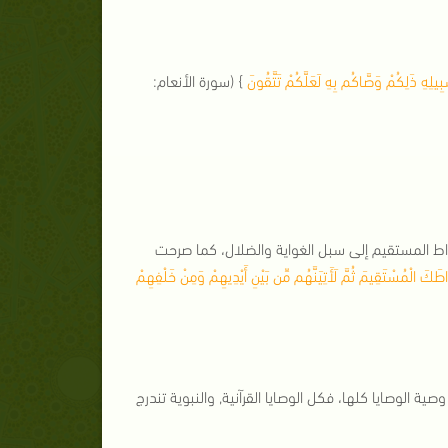
بِيلِهِ ذَلِكُمْ وَصَّاكُم بِهِ لَعَلَّكُمْ تَتَّقُونَ
} (سورة الأنعام:
راط المستقيم إلى سبل الغواية والضلال، كما صرحت
اطَكَ الْمُسْتَقِيمَ ثُمَّ لَأَتِيَنَّهُم مِّن بَيْنِ أَيْدِيهِمْ وَمِنْ خَلْفِهِمْ
الوصايا كلها، فكل الوصايا القرآنية, والنبوية تندرج