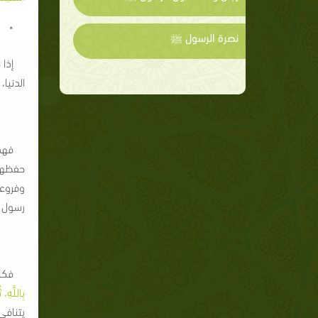
 *
نصرة الرسول ﷺ
إذا
الدنيا
فهذ
حفظها،
وفروعه
رسول ا
فكا
بِاللَّهِ، 
يتنافى