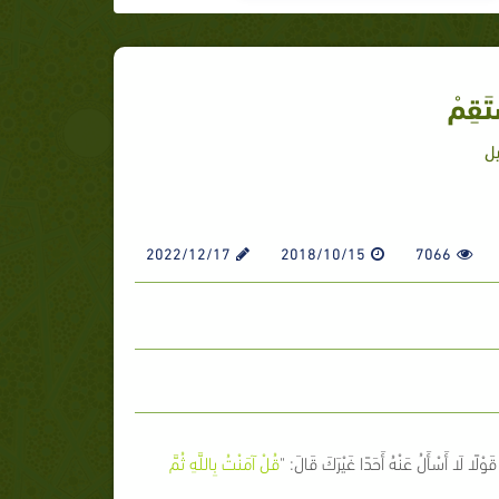
ْتَقِمْ
ل
2022/12/17
2018/10/15
7066
ا أَسْأَلُ عَنْهُ أَحَدًا غَيْرَكَ قَالَ: "
قُلْ آمَنْتُ بِاللَّهِ ثُمَّ