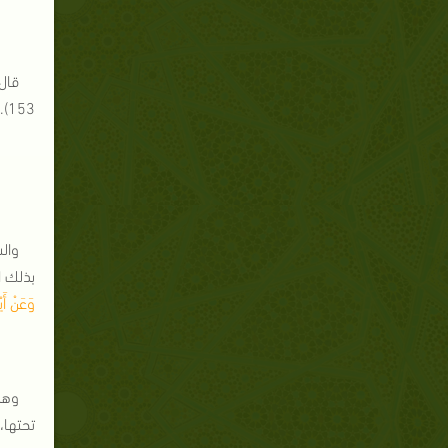
قال
153).
وال
بذلك ا
وَعَنْ أَي
وهذا
تحتها،