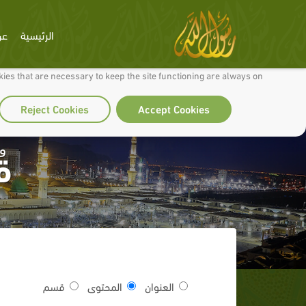
الرئيسية
عن
 to make our site work well for you and so we can continually improve it.
ies that are necessary to keep the site functioning are always on
Reject Cookies
Accept Cookies
قُ
العنوان
المحتوى
قسم