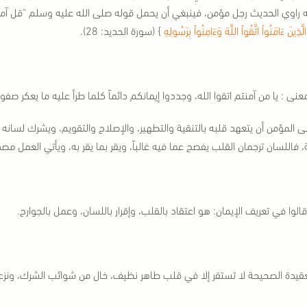
ه راوي الحديث رجل مؤمن، فينبغي أن يحمل قوله صلى الله عليه وسلم "قل آمن
ا الَّذِينَ ءَامَنُواْ اتَّقُواْ اللَّهَ وَءَامِنُواْ بِرَسُولِهِ
} (سورة الحديد: 28).
معنى : يا من آمنتم اتقوا الله، وجددوا إيمانكم دائماً كلما طرأ عليه ما يعك
 المؤمن أن يتعهد قلبه بالتنقية والتطهير، والإصلاح والتقويم، ويشرك لسانه م
، فاللسان ترجمان القلب يفصح عما فيه غالباً، ويقر بما يقر به، ويأتي العمل مصدق
قالوا في تعريف الإيمان: هو اعتقاد بالقلب، وإقرار باللسان، وعمل بالجوارح.
عقيدة الصحيحة لا تستقر إلا في قلب طاهر نظيف، خال من شوائب الشرك، ونزع