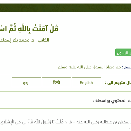
قُلْ آمَنْتُ بِاللَّهِ ثُمَّ اس
الكاتب : د. محمد بكر إسماعي
ا الرسول
سم :
من وصايا الرسول صلى الله عليه وسلم
ال مترجم الى :
English
हिन्दी
اردو
 المحتوي بواسطة :
فيان بن عبدالله رضي الله عنه – قال: قُلْتُ يَا رَسُولَ اللَّهِ قُلْ لِي فِي الْإِسْلَامِ قَوْلًا لَ
"