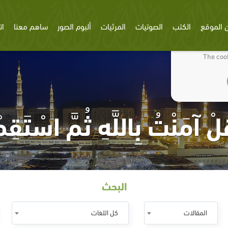
 الموقع
الكتب
الصوتيات
المرئيات
ألبوم الصور
ساهم معنا
ات
We use cookies
The cook
لْ آمَنْتُ بِاللَّهِ ثُمَّ اسْتَقِم
البحث
المقالات
كل اللغات