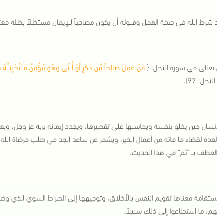
 شرط الله في صحة العمل وقبوله أن يكون مصاحباً للإيمان مستظلاً بظله معتم
 تعالى في سورة النحل: {
مَنْ عَمِلَ صَالِحاً مِّن ذَكَرٍ أَوْ أُنثَى وَهُوَ مُؤْمِنٌ فَلَنُحْيِيَنَّهُ حَي
نحل: 97).
إنسان حين يخلو بنفسه ويحاسبها على تقصيرها، ويجدد إيمانه بربه عز وجل، وبع
لعدة لقضاء ما فاته من أعمال الخير، ويشمر عن ساعد الجد في طلب مرضاة الله ع
عطف بــ "ثم" في هذا الحديث.
استقامة معناها تقويم النفس بالأخلاق، وتوجيهها إلى الصراط السوي الذي وضع
هم، ما استطاعوا إلى ذلك سبيلاً.