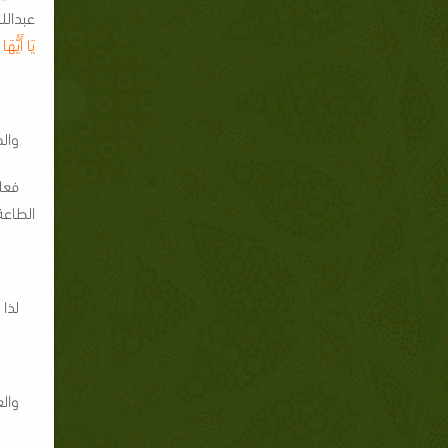
عبدالل
يَا أَيُّهَ
وال
فعلى
الطاعة
لذا 
وال