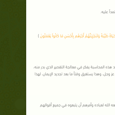
داً عليه.
َاةً طَيِّبَةً وَلَنَجْزِيَنَّهُمْ أَجْرَهُم بِأَحْسَنِ مَا كَانُواْ يَعْمَلُونَ
}
د هذه المحاسبة يفكر في معالجة التقصير الذي بدر منه،
ز وجل، وهذا يستغرق وقتاً ما بعد تجديد الإيمان، لهذا
ه الله لعباده وأمرهم أن يتبعوه في جميع أقوالهم