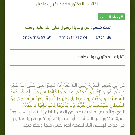
الكاتب : الدكتور محمد بكر إسماعيل
# وصايا الرسول
تحت قسم :
من وصايا الرسول صلى الله عليه وسلم
2026/08/07
2019/11/17
4271
شارك المحتوي بواسطة :
عَنْ أَبِي سَعِيدٍ الْخُدْرِيِّ رَضِيَ اللَّهُ عَنْهُ أَنَّهُ سَمِعَ النَّبِيَّ صَلَّى اللَّهُ عَلَيْهِ
وَسَلَّمَ يَقُولُ: "
إِذَا رَأَى أَحَدُكُمْ رُؤْيَا يُحِبُّهَا فَإِنَّمَا هِيَ مِنْ اللَّهِ، فَلْيَحْمَدْ
اللَّهَ عَلَيْهَا وَلْيُحَدِّثْ بِهَا. وَإِذَا رَأَى غَيْرَ ذَلِكَ مِمَّا يَكْرَهُ فَإِنَّمَا هِيَ مِنْ
الشَّيْطَانِ فَلْيَسْتَعِذْ مِنْ شَرِّهَا وَلَا يَذْكُرْهَا لِأَحَدٍ فَإِنَّهَا لَا تَضُرُّهُ
".
الرؤي والأحلام المنامية تصدر عن العقل الباطن إذا نام الإنسان نوماً
عميقاً فتكون من المبشرات أو المحذرات، أو تكون تعبيراً عما يدور
في خواطر الإنسان اثناء اليقظة أمور يعاني منها ويفكر فيها.