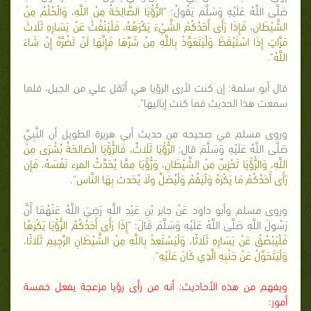
صَلَّى اللَّهُ عَلَيْهِ وَسَلَّمَ يَقُولُ: "
الرُّؤْيَا الصَّالِحَةُ مِنْ اللَّهِ، وَالْحُلْمُ مِنْ
الشَّيْطَانِ، فَإِذَا رَأَى أَحَدُكُمْ الشَّيْءَ يَكْرَهُهُ، فَلْيَنْفُثْ عَنْ يَسَارِهِ ثَلَاثَ
مَرَّاتٍ إِذَا اسْتَيْقَظَ وَلْيَتَعَوَّذْ بِاللَّهِ مِنْ شَرِّهَا فَإِنَّهَا لَنْ تَضُرَّهُ إِنْ شَاءَ
اللَّهُ
".
قال أبو سلمة: إن كنت لأرى الرؤيا هي أثقل علي من الجبل، فلما
سمعت هذا الحديث فما كنت إباليها".
وروى مسلم في صحيحه من حديث أبي هريرة الطويل أن النَّبِيِّ
صَلَّى اللَّهُ عَلَيْهِ وَسَلَّمَ قال: ا
لرُّؤْيَا ثَلَاثٌ، فَالرُّؤْيَا الْصَالحَةُ بُشْرَى مِنْ
اللَّهِ، وَالرُّؤْيَا تَحْزِينٌ مِنْ الشَّيْطَانِ، وَرُّؤْيَا مِمَّا يُحَدِّثُ المرء نَفْسَهُ، فَإِن
رَأَى أَحَدُكُمْ مَا يَكْرَهُ وَلْيَقُمْ وَلْيُصَلِّ ولَا يُحَدث بِهَا النَّاس
".
وروى مسلم وأبو داود عَنْ جابر بْنِ عَبْدِ اللَّهِ رَضِيَ اللَّهُ عَنْهُمَا أَنَّ
رَسُولَ اللَّهِ صَلَّى اللَّهُ عَلَيْهِ وَسَلَّمَ قَالَ: "
إِذَا رَأَى أَحَدُكُمْ الرُّؤْيَا يَكْرَهُا
فَلْيَبْصُقْ عَنْ يَسَارِهِ ثَلَاثًا، وَلْيَسْتَعِذْ بِاللَّهِ مِنْ الشَّيْطَانِ الرَّجِيمِ ثَلَاثًا،
وَلْيَتَحَوَّلْ عَنْ جَنْبِهِ الَّذِي كَانَ عَلَيْهِ
".
ويفهم من هذه الأحاديث: أنه من رأى رؤيا مزعجة يفعل خمسة
أمور: