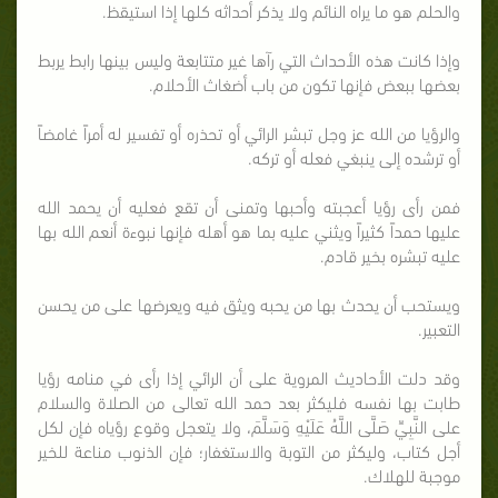
والحلم هو ما يراه النائم ولا يذكر أحداثه كلها إذا استيقظ.
وإذا كانت هذه الأحداث التي رآها غير متتابعة وليس بينها رابط يربط
بعضها ببعض فإنها تكون من باب أضغاث الأحلام.
والرؤيا من الله عز وجل تبشر الرائي أو تحذره أو تفسير له أمراً غامضاً
أو ترشده إلى ينبغي فعله أو تركه.
فمن رأى رؤيا أعجبته وأحبها وتمنى أن تقع فعليه أن يحمد الله
عليها حمداً كثيراً ويثني عليه بما هو أهله فإنها نبوءة أنعم الله بها
عليه تبشره بخير قادم.
ويستحب أن يحدث بها من يحبه ويثق فيه ويعرضها على من يحسن
التعبير.
وقد دلت الأحاديث المروية على أن الرائي إذا رأى في منامه رؤيا
طابت بها نفسه فليكثر بعد حمد الله تعالى من الصلاة والسلام
على النَّبِيِّ صَلَّى اللَّهُ عَلَيْهِ وَسَلَّمَ، ولا يتعجل وقوع رؤياه فإن لكل
أجل كتاب، وليكثر من التوبة والاستغفار؛ فإن الذنوب مناعة للخير
موجبة للهلاك.