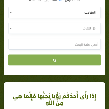
المقالات
كل اللغات
إِذَا رَأَى أَحَدُكُمْ رُؤْيَا يُحِبُّهَا فَإِنَّمَا هِيَ
مِنْ اللَّهِ