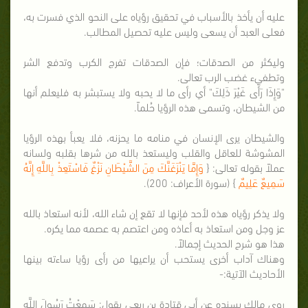
عليه أن يأخذ بالأسباب في تحقيق رؤياه على النحو الذي فسرت به،
فعلى العبد أن يسعى وليس عليه تحصيل المطالب.
وليكثر من الصدقات؛ فإن الصدقات تفرج الكرب وتدفع الشر
وتطفيء غضب الرب تعالى.
"وَإِذَا رَأَى غَيْرَ ذَلِكَ" أي رأى ما لا يحبه ولا يستبشر به فليعلم أنها
من الشيطان، وتسمى هذه الرؤيا حُلماً.
والشيطان يرى الإنسان في منامه ما يحزنه، فلا يعبأ بهذه الرؤيا
المشوشة للعاقل والقلب وليستعذ بالله من شرها بقلبه ولسانه
عملاً بقوله تعالى: {
وَإِمَّا يَنْزَغَنَّكَ مِنَ الشَّيْطَانِ نَزْغٌ فَاسْتَعِذْ بِاللَّهِ إِنَّهُ
سَمِيعٌ عَلِيمٌ
} (سورة الأعراف: 200).
ولا يذكر رؤياه هذه لأحد فإنها لا تقع إن شاء الله، لأنه استعاذ بالله
عز وجل ومن استعاذ به أعاذه ومن اعتصم به عصمه مما يكره.
هذا هو شرح الحديث إجمالاً.
وهناك آداب أخرى يستحب أن يراعيها من رأى رؤيا ساءته بينها
الأحاديث الآتية:-
روى مالك بسنده عن أبي قتادة بن ربعي يقول: سَمِعْتُ رَسُولَ اللَّهِ