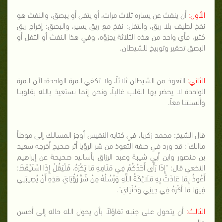
الأول:
أن ينفث عن يساره ثلاث مرات، أو يتفل أو يبصق، والنفث هو
نفخ لطيف بلا ريق، والتفل: نفخ مع ريق يسير، والبصق: إخراج ريق
كثير، فأي واحد من هذه الثلاثة يجزؤه، وفي هذا النفث أو التفل أو
البصق تحقير وتوبيخ للشيطان.
الثاني:
التعوذ من الشيطان ثلاثاً، ولا تكفي المرة الواحدة؛ لأن المرة
الواحدة لا يحضر بها القلب غالباً، ونحن إنما نستعيذ بالله بقلوبنا
وألسنتنا معاً.
قال الشيخ: محمد زكريا، في كتابه النفيس أوجز المسالك إلى موطأ
ماالك": قد ورد في صفة التعوذ من شر الرؤيا أثر صحيح أخرجه سعيد
بن منصور وابن أبي شيبة وعبد الرزاق بأسانيد صحيحة عن إبراهيم
النخعي قال: "إِذَا رَأَى أَحَدُكُمْ فِي مَنَامِهِ مَا يَكْرَهُ، فَلْيَقُلْ إِذَا اسْتَيْقَظَ:
أَعُوذُ بِمَا عَاذَتْ بِهِ مَلَائِكَةُ اللَّهِ وَرُسُلُهُ مِنْ شَرِّ رُؤْيَايَ هَذِهِ أَنْ يُصِيبَنِي
فِيهَا مَا أَكْرَهُ فِي دِينِي وَدُنْيَايَ".
الثالث:
أن يتحول على جنبه تفاؤلاً بأن يحول الله حاله إلى أحسن
حال.