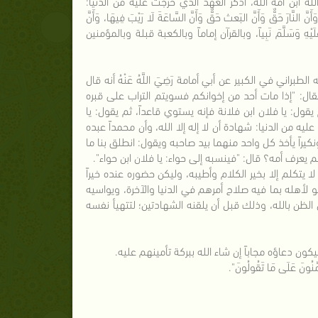
ه ابن أمة الله، اذكر العهد الذي خرجت عليه من الدنيا:
وَأَنَّ النَّارَ حَقٌّ وَأَنَّ البَعث حَقٌّ وَأَنَّ السَّاعَةَ لَا رَيْبَ فِيهَا، وَأَنَّ
ى اللَّهُ عَلَيْهِ وَسَلَّمَ نَبِياً، وبالقرآن إماماً وبالكعبة قبلة وبالمؤمنين
اني في الكبير عن أبي أمامة رَضِيَ اللَّهُ عَنْهُ أنه قال
َلَّمَ، فقال: "إذا مات أحد من إخوانكم فسويتم التراب على قبره
ول: يا فلان ابن فلانة فإنه يستوي قاعداً، ثم يقول: يا
ه من الدنيا: شهادة أن لا إله إلا الله، وأن محمداً عبده
ً ونكيراً يأخذ كل واحد منهما بيد صاحبه ويقول: انطلق بنا ما
يعرف أمه؟ قال: "فينسبه إلى حواء: يا فلان ابن حواء".
يتكلم إلا بخير الكلام وأطيبه، وليكن حضوره عنده خيراً
 لأهله بما فيه صلاح أمرهم في الدنيا والآخرة، ويواسيه
ظن بالله، وذلك قبل أن يلقنه الشهادتين؛ لتتهيأ نفسه
ون دعاؤه مجاباً إن شاء الله ببركة تأمينهم عليه.
ِّنُونَ عَلَى مَا تَقُولُونَ".