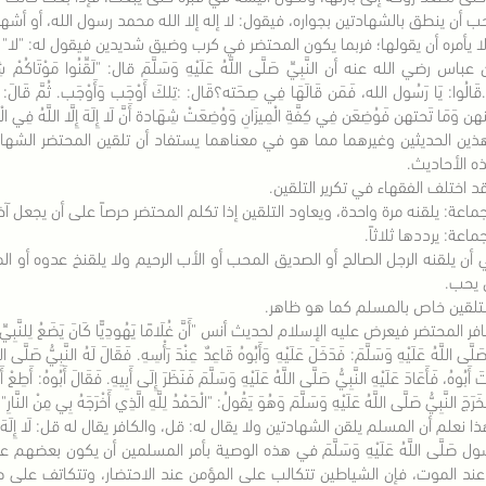
 أن ينطق بالشهادتين بجواره، فيقول: لا إله إلا الله محمد رسول الله، أو أشهد أ
ا يأمره أن يقولها؛ فربما يكون المحتضر في كرب وضيق شديدين فيقول له: "لا"
باس رضي الله عنه أن النَّبِيِّ صَلَّى اللَّهُ عَلَيْهِ وَسَلَّمَ قال: "لَقِّنُوا مَوْتَاكُمْ شِهَادة
ةُ".قَالُوا: يَا رَسُول الله، فَمَن قَالَهَا فِي صِحَته؟قَال: :تِلكَ أَوْجَب وَأَوْجَب. ثُمَّ قَالَ:
هن وَمَا تَحتهن فَوُضِعَن فِي كِفَّةِ الْمِيزَانِ وَوُضِعَتْ شِهَادة أَنَّ لَا إِلَهَ إِلَّا اللَّهُ فِي الْكِف
ين الحديثين وغيرهما مما هو في معناهما يستفاد أن تلقين المحتضر الشهاد
 الأحاديث.
د اختلف الفقهاء في تكرير التلقين.
ماعة: يلقنه مرة واحدة، ويعاود التلقين إذا تكلم المحتضر حرصاً على أن يجعل آخر 
اعة: يرددها ثلاثاً.
 أن يلقنه الرجل الصالح أو الصديق المحب أو الأب الرحيم ولا يلقنخ عدوه أو ال
 يحب.
تلقين خاص بالمسلم كما هو ظاهر.
ر المحتضر فيعرض عليه الإسلام لحديث أنس "أَنَّ غُلَامًا يَهُودِيًّا كَانَ يَضَعُ لِلنَّبِيِّ صَلَّى اللَّ
 صَلَّى اللَّهُ عَلَيْهِ وَسَلَّمَ: فَدَخَلَ عَلَيْهِ وَأَبُوهُ قَاعِدٌ عِنْدَ رَأْسِهِ. فَقَالَ لَهُ النَّبِيُّ صَلَّى اللَّ
َبُوهُ، فَأَعَادَ عَلَيْهِ النَّبِيُّ صَلَّى اللَّهُ عَلَيْهِ وَسَلَّمَ فَنَظَرَ إِلَى أَبِيهِ. فَقَالَ أَبُوهُ: أَطِعْ أَبَ
َخَرَجَ النَّبِيُّ صَلَّى اللَّهُ عَلَيْهِ وَسَلَّمَ وَهُوَ يَقُولُ: "الْحَمْدُ لِلَّهِ الَّذِي أَخْرَجَهُ بِي مِنْ النَّارِ".
 نعلم أن المسلم يلقن الشهادتين ولا يقال له: قل، والكافر يقال له قل: لَا إِلَهَ إِلّ
سول صَلَّى اللَّهُ عَلَيْهِ وَسَلَّمَ في هذه الوصية بأمر المسلمين أن يكون 
ند الموت، فإن الشياطين تتكالب على المؤمن عند الاحتضار، وتتكاتف على 