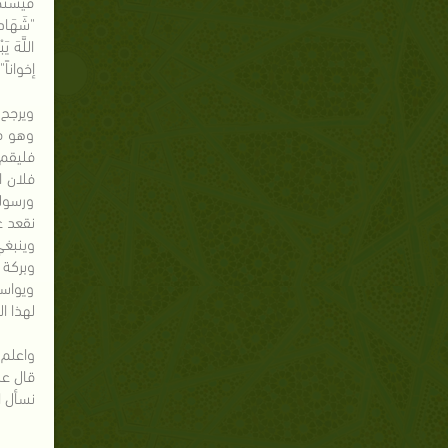
فيستحب
"شَهَادة أ
اللَّهَ ي
إخواناً"
ويرجح 
وهو في 
فليقم 
فلان ا
ورسوله،
نقعد ع
وينبغي
وبركة 
ويواسي
لهذا ا
واعلم 
قال عليه 
نسأل ا