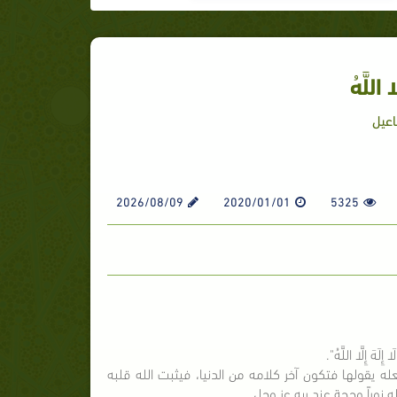
ا اللَّهُ
اعيل
2026/08/09
2020/01/01
5325
ِلَهَ إِلَّا اللَّهُ".
له يقولها فتكون آخر كلامه من الدنيا، فيثبت الله قلبه
نوراً وحجة عند ربه عز وجل.