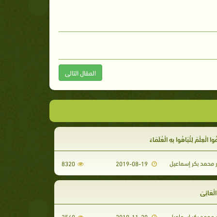
المقال التالى
َمُوا الْعِلْمَ لِتُبَاهُوا بِهِ الْعُلَمَاءَ
ر محمد بكر إسماعيل
8320
2019-08-19
لْعَانِيَ
ر محمد بكر إسماعيل
3549
2019-11-20