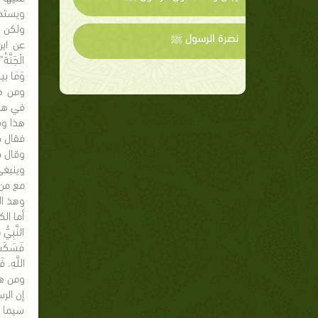
ويستحب
ولكن ل
نصرة الرسول ﷺ
عن ابن ع
الْجَنَّ
وَمَا بين
ومن هذ
في هذه
هذا وق
فقال ج
وقال جم
وينبغي
مع من
وهذ ال
أما الكاف
النَّبِيُّ
فَسَكَتَ أ
اللَّهِ. ف
ومن هذا
إن الر
سيما ع