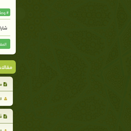
# وصاي
شارك
المق
مقالا
من
ال
قُ
ال