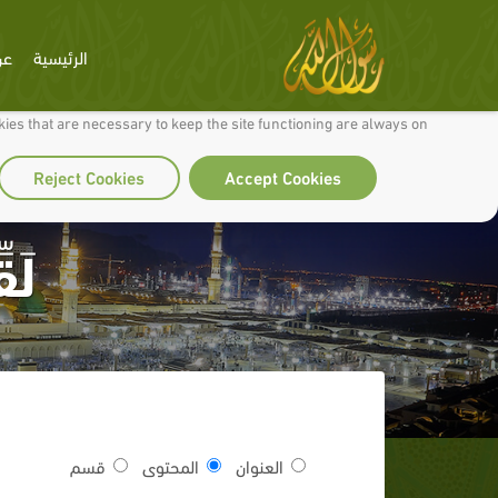
الرئيسية
عن
 to make our site work well for you and so we can continually improve it.
ies that are necessary to keep the site functioning are always on
Reject Cookies
Accept Cookies
لَق
العنوان
المحتوى
قسم