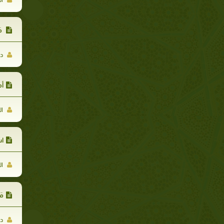
مَ
د.
أم
ال
اس
ال
مَ
د.