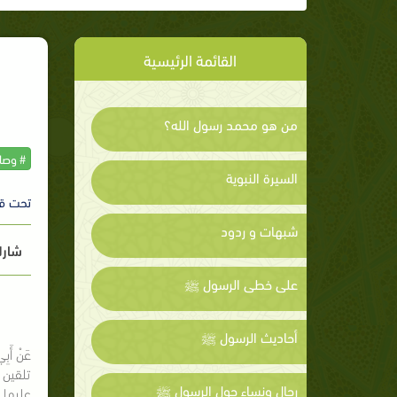
القائمة الرئيسية
من هو محمد رسول الله؟
# وصاي
السيرة النبوية
تحت ق
شبهات و ردود
شارك
على خطى الرسول ﷺ
أحاديث الرسول ﷺ
عَنْ أَبِي
تلقين 
رجال ونساء حول الرسول ﷺ
عليها 