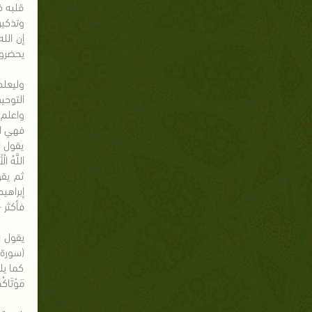
قلبه ف
وتذكير
إن الل
يحضرونه.
وليعلم
التوحي
واعلم 
فهي ال
يقول الله
اللَّهُ ال
ثم يقول ج
إبراهيم:27
فأكثر 
يقول الله
(سورة الرع
كما يلق
مَوْتَا