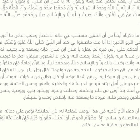
 أن يقف الملقن عند رأسه ويقول له: يا فلان ابن فلان، أو يقول: يا عبد الل
َنْ لَا إِلَهَ إِلَّا اللَّهُ وَحْدَهُ لَا شَرِيكَ لَهُ وَأَنَّ مُحَمَّدًا عَبْدُهُ وَرَسُولُهُ، وَأَنَّ الْجَنَّةَ حَقٌّ 
َبْعَثُ مَنْ فِي الْقُبُورِ، وَأَنَّكَ رَضِيتُ بِاللَّهِ رَبًّا وَبِالْإِسْلَامِ دِينًا وَبِمُحَمَّدٍ صَلَّ
.
ما ذكرناه أيضاً من أن التلقين مستحب في حالة الاحتضار وعقب الدفن ما أخرجه الطبر
النزع الأخير: إذا أنا مت فاصنعوا بي كما أمر النَّبِيِّ صَلَّى اللَّهُ عَلَيْهِ وَس
أحدكم على رأس قبره ثم ليقل: يا فلان ابن فلان، فإنه يسمعه ولا يجيب، ثم يق
بن فلانة فإنه يقول: أرشدنا رحمك الله، ولكن لا تشعرون فليقل: اذكر ما خرجت علي
 وأنك رضيت بالله رباً وبالإسلام ديناً، وبمحمد نبياً، وبالقرآن إماماً؛ فإن منكرا
ند من لقن حجته، فيكون الله حجيجه من دونهما". قال رجل: يا رسول الله فإن لم 
 على من زار مريضاً يعاني من شدة مرضه أو كان يعاني من سكرات الموت، أن لا 
عليه وعلى أهل بيته؛ فيدعو له بالشفاء والعافية والعفو وحسن الخاتمة، ويدعو
 أهله بما أوتى من علم وحكمة، وعظمة وعبرة، ويبشره بخير، ويوصيه بحسن ال
لتلقين ويحضر قلبه، فيردد ما يسمعه منه بإخلاص وحب واستبشار.
أن دعاء الأخ لأخيه في هذا الوقت شفاعة له؛ لأن الملائكة تؤمن على دعائه، فيك
الصلاة والسلام: "إِذَا حَضَرْتُمْ الْمَرِيضَ أَوْ الْمَيِّتَ، فَقُولُوا خَيْرًا، فَإِنَّ الْمَلَائِكَةَ يُؤَم
لله العفو والعافية وحسن الختام.