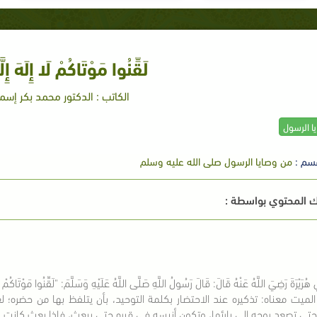
لَقِّنُوا مَوْتَاكُمْ لَا إِلَهَ إِلَّ
الكاتب : الدكتور محمد بكر إسم
ا الرسول
سم :
من وصايا الرسول صلى الله عليه وسلم
 المحتوي بواسطة :
 هُرَيْرَةَ رَضِيَ اللَّهُ عَنْهُ قَالَ: قَالَ رَسُولُ اللَّهِ صَلَّى اللَّهُ عَلَيْهِ وَسَلَّمَ: "لَقِّنُوا مَوْتَاكُمْ لَا إ
الميت معناه: تذكيره عند الاحتضار بكلمة التوحيد، بأن يتلفظ بها من حضره؛ لع
حتى تصعد روحه إلى بارئها، وتكون أنيسه في قبره حتى يبعث، فإذا بعث كانت له 