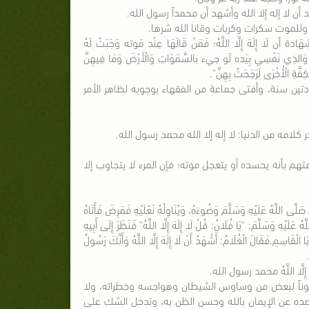
ن لا إله إلا الله وأشهد أن محمداً رسول الله.
 وللموت سكرات وكربات وقانا الله شرها.
 أن لَا إِلَهَ إِلَّا اللَّهُ؛ فَمَنْ قَالَهَا عِنْد مَوته وَجَبَتْ لَهُ
 وَالذِي نَفْسِي بِيَده لَو جيء بالسَّمَوَاتِ وَالْأَرْضَ وَمَا فِيهِنَّ
َّةِ الْأُخْرَى لَرَجَحَتْ بِهِنَّ".
تين سنة، وأفتى جماعة من الفقهاء بوجوبه لظاهر الأمر
كلامه من الدنيا: لا إله إلا الله محمد رسول الله.
متهم بأنه يحسده أو يتعجل موته؛ فإن المرء لا يتجاوب إلا
هُ عَلَيْهِ وَسَلَّمَ وَضُوءَهُ، وَيُنَاوِلُهُ نَعْلَيْهِ فَمَرِضَ فَأَتَاهُ
هُ عَلَيْهِ وَسَلَّمَ: "يَا فُلَانُ: قُلْ لَا إِلَهَ إِلَّا اللَّهُ" فَنَظَرَ إِلَى أَبِيهِ
ا الْقَاسِمِ.فَقَالَ الْغُلَامُ: أَشْهَدُ أَنْ لَا إِلَهَ إِلَّا اللَّهُ وَأَنَّكَ رَسُولُ
َا اللَّهُ محمد رسول الله.
بعضهم عوناً لبعض من وساوس الشيطان وهواجسه وخطراته، ولا
صده عن الإيمان بالله وحسن الظن به، وتدخل الشك على