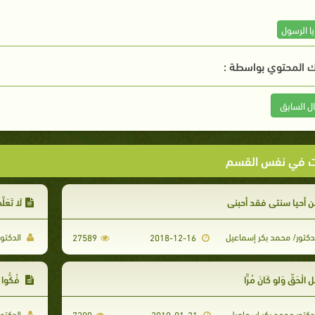
ا الرسول
 المحتوي بواسطة :
ال السابق
ت في نفس القسم
 أحيا سنتي فقد أحبني
لَا تَعَلّ
دكتور/ محمد بكر إسماعيل
الدكتو
27589
2018-12-16
ل الْحَقِّ وَلو كَانَ مُرًّا
فُكُّوا ا
دكتور محمد بكر إسماعيل
الدكتو
7290
2019-01-21