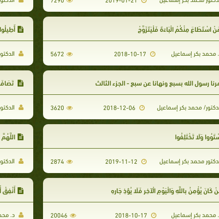
نْ اسْتَطَاعَ مِنْكُمْ الْبَاءَةَ فَلْيَتَزَوَّجْ
أَطِيلُوا
 محمد بكر إسماعيل
الدكتو
5672
2018-10-17
رنا رسول الله بسبع ونهانا عن سبع - الجزء الثالث
تَصَافَحُ
دكتور/ محمد بكر إسماعيل
الدكتو
3620
2018-12-06
ْتَوُوا وَلَا تَخْتَلِفُوا
اللَّهُمَّ
دكتور محمد بكر إسماعيل
الدكتو
2874
2019-11-12
نْ كَانَ يُؤْمِنُ بِاللَّهِ وَالْيَوْمِ الْآخِرِ فَلَا يُؤذِ جَارِهِ
أَنْفِقْ أ
 محمد بكر إسماعيل
د. محم
20046
2018-10-17