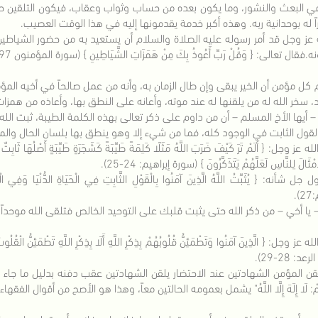
ي البعث والنشور، وما يكون بعده من حساب وثواب وعقاب، فيكون التلقين حينئ
اً له بوحدانية ربه. وهذه أكبر خدمة يقدمونها إليه في هذا الوقت العصيب.
ه عز وجل قد أمر رسوله عليه الصلاة والسلام أن يستعيد به من حضور الشياطين
فقال تعالى: { وَقُلْ رَبِّ أَعُوذُ بِكَ مِنْ هَمَزَاتِ الشَّيَاطِينِ } (سورة المؤمنون 97).
 كل مؤمن أن الخير يبقى وإن طال الزمان به، وأنه من عمل صالحاً في أخيه المؤم
د، سخر الله له من يلقنها له عند موته، وأعانه على النطق بها، وأعاذه من هم
– أيها الأخ المسلم – أن من داوم على ذكر تعالى بهذه الكلمة الطيبة، ثبت الله ق
قول الثابت في الوجود كله، فما من شيء إلا وهو ينطق بها بلسان الحال والمقا
 عز وجل: { أَلَمْ تَرَ كَيْفَ ضَرَبَ اللَّهُ مَثَلًا كَلِمَةً طَيِّبَةً كَشَجَرَةٍ طَيِّبَةٍ أَصْلُهَا ثَابِتٌ وَف
ْأَمْثَالَ لِلنَّاسِ لَعَلَّهُمْ يَتَذَكَّرُونَ } (سورة إبراهيم: 24-25).
ل شأنه: { يُثَبِّتُ اللَّهُ الَّذِينَ آمَنُوا بِالْقَوْلِ الثَّابِتِ فِي الْحَيَاةِ الدُّنْيَا وَفِي الْآ
).
– يا أخي – من ذكر الله حتى يثبت قلبك على التوحيد الخالص فتلقى الله موحداً 
 عز وجل: { الَّذِينَ آمَنُوا وَتَطْمَئِنُّ قُلُوبُهُمْ بِذِكْرِ اللَّهِ أَلَا بِذِكْرِ اللَّهِ تَطْمَئِنُّ الْق
د: 28-29).
ن المؤمن الشهادتين عند الاحتضار يلقن الشهادتين عقب دفنه بدليل ما جاء في هذه الوص
كُمْ: لَا إِلَهَ إِلَّا اللَّهُ" يشمل بعمومه الحالتين معاً، وهذا هو الأصح من أقوال الفقهاء.