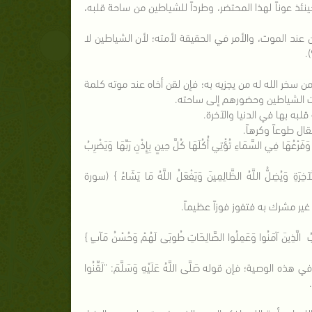
ذ عوناً لهذا المحتضر، وطرداً للشياطين من ساحة قلبه،
 عند الموت، والأمر في الحقيقة لأمته؛ لأن الشياطين لا
ن سخر الله له من يجزيه به؛ فإن لقن أخاه عند موته كلمة
زات الشياطين وحضورهم إلى ساحته.
لبه بها في الدنيا والآخرة.
ل طوعاً وكرهاً.
َرْعُهَا فِي السَّمَاءِ تُؤْتِي أُكُلَهَا كُلَّ حِينٍ بِإِذْنِ رَبِّهَا وَيَضْرِبُ
خِرَةِ وَيُضِلُّ اللَّهُ الظَّالِمِينَ وَيَفْعَلُ اللَّهُ مَا يَشَاءُ } (سورة
غير مشرك به فتفوز فوزاً عظيماً.
ُلُوبُ الَّذِينَ آمَنُوا وَعَمِلُوا الصَّالِحَاتِ طُوبَى لَهُمْ وَحُسْنُ مَآبٍ }
ية؛ فإن قوله صَلَّى اللَّهُ عَلَيْهِ وَسَلَّمَ: "لَقِّنُوا