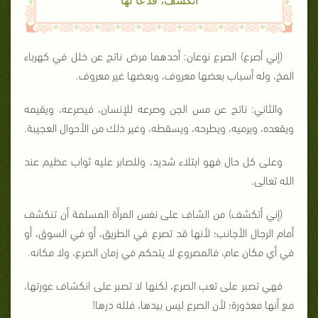
(إني أصرع) الصرع نوعان: أحدهما مرض ناتج عن خلل في كهرباء
المخ، وله أسباب بعضها معروف، وبعضها غير معروف.
والثاني: ناتج عن مس الجن وصرعه للإنسان، فيصرعه، ويقيمه
ويقعده، ويرميه، ويطرحه، ويسقطه، وغير ذلك من الأحوال العجيبة.
وعلى كل حال فهو ابتلاء شديد، وللصابر عليه ثواب عظيم عند
الله تعالى.
(إني أتكشف) من الشاف على نفس المرأة المسلمة أن تنكشف
أمام الرجال الأجانب؛ لأنها قد تصرع في الطريق، أو في السوق، أو
في أي مكان عام، فالمصروع لا يتحكم في زمان الصرع، ولا مكانه.
فهي تصبر على تعب الصرع، لكنها لا تصبر على انكشاف عورتها،
مع أنها معذورة؛ لأن الصرع ليس بيدها، فلله درها!