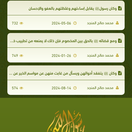
وكان رسولﷺ يقابل إساءتهم وغلظتهم بالعفو والإحسان
محمد صالح المنجد
732
2024-05-06
ومع قضائه ﷺ بالحق بين المخصوم فإن ذلك لا يمنعه من تطييب خواطر الجميع
محمد صالح المنجد
749
2024-01-26
وكان ﷺ يتفقد أحوالهن ويسأل من غابت منهن عن مواسم الخير عن سبب غيابها
محمد صالح المنجد
574
2024-08-14