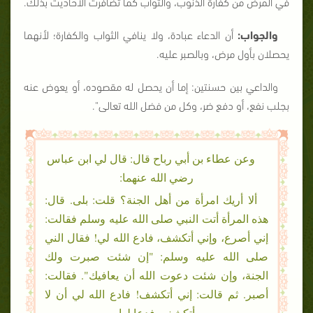
في المرض من كفارة الذنوب، والثواب كما تضافرت الأحاديث بذلك.
والجواب:
أن الدعاء عبادة، ولا ينافي الثواب والكفارة؛ لأنهما
يحصلان بأول مرض، وبالصبر عليه.
والداعي بين حسنتين: إما أن يحصل له مقصوده، أو يعوض عنه
بجلب نفع، أو دفع ضر، وكل من فضل الله تعالى".
وعن عطاء بن أبي رباح قال: قال لي ابن عباس
رضي الله عنهما:
ألا أريك امرأة من أهل الجنة؟ قلت: بلى. قال:
هذه المرأة أتت النبي صلى الله عليه وسلم فقالت:
إني أصرع، وإني أتكشف، فادع الله لي! فقال الني
صلى الله عليه وسلم: "إن شئت صبرت ولك
الجنة، وإن شئت دعوت الله أن يعافيك". فقالت:
أصبر. ثم قالت: إني أتكشف! فادع الله لي أن لا
أتكشف، فدعا لها