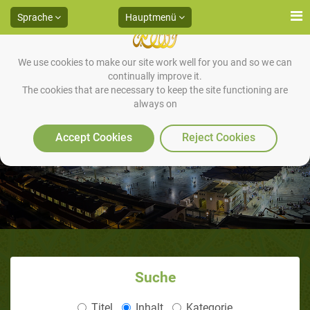
Sprache
Hauptmenü
We use cookies to make our site work well for you and so we can
continually improve it.
The cookies that are necessary to keep the site functioning are
always on
Der Schatz
Accept Cookies
Reject Cookies
Suche
Titel
Inhalt
Kategorie