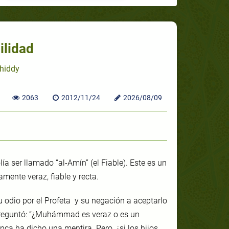
ilidad
Shiddy
2063
2012/11/24
2026/08/09
ía ser llamado “al-Amín” (el Fiable). Este es un
ente veraz, fiable y recta.
u odio por el Profeta y su negación a aceptarlo
preguntó: “¿Muhámmad es veraz o es un
nca ha dicho una mentira. Pero, ¿si los hijos