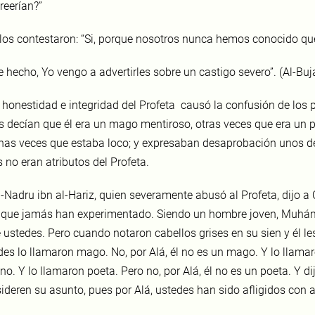
reerían?”
los contestaron: “Si, porque nosotros nunca hemos conocido que t
e hecho, Yo vengo a advertirles sobre un castigo severo”. (Al-Buj
 honestidad e integridad del Profeta causó la confusión de los p
s decían que él era un mago mentiroso, otras veces que era un p
nas veces que estaba loco; y expresaban desaprobación unos de
 no eran atributos del Profeta.
-Nadru ibn al-Hariz, quien severamente abusó al Profeta, dijo a 
 que jamás han experimentado. Siendo un hombre joven, Muhámma
 ustedes. Pero cuando notaron cabellos grises en su sien y él les
des lo llamaron mago. No, por Alá, él no es un mago. Y lo llamaro
no. Y lo llamaron poeta. Pero no, por Alá, él no es un poeta. Y d
ideren su asunto, pues por Alá, ustedes han sido afligidos con 