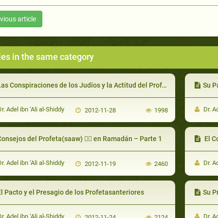
vious article
les in the same category
as Conspiraciones de los Judíos y la Actitud del Profeta (saaw) Hacia Ellos
Su P
r. Adel ibn ‘Ali al-Shiddy
Dr. Ad
2012-11-28
1998
Consejos del Profeta(saaw)  en Ramadán – Parte 1
El C
r. Adel ibn ‘Ali al-Shiddy
Dr. Ad
2012-11-19
2460
l Pacto y el Presagio de los Profetasanteriores
Su P
r. Adel ibn ‘Ali al-Shiddy
Dr. Ad
2012-11-24
2124