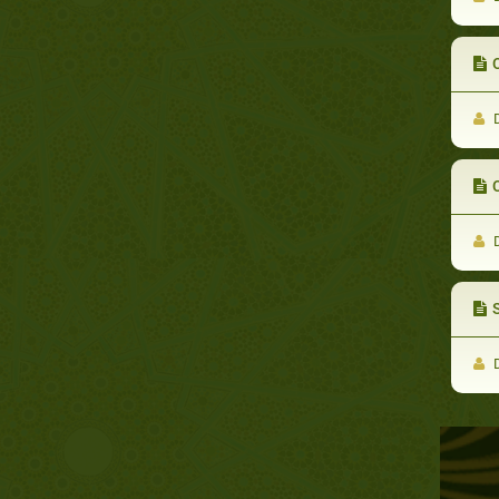
D
D
D