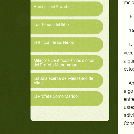
me c
Hadices del Profeta
El
Los Temas del Sitio
“D
El Rincón de los Niños
La
vece
Milagros científicos en los dichos
algu
del Profeta Muhammad
éstos
Estudia acerca del Mensajero de
An
Allah
algo
El Profeta Como Marido
entre
uste
adivi
Cons