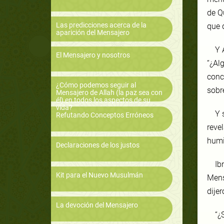
de Qu
Las predicciones acerca de la
que 
aparición del Mensajero
Y 
El Mensajero y nosotros
“¿Al
conc
¿Cómo podemos seguir al
sobr
Mensajero de Allah (la paz sea con
él) en todos los aspectos de su
vida?
Y 
Refutando Conceptos Erróneos
revel
humil
Declaraciones de los justos
Ib
Kit para el Nuevo Musulmán
Mens
dijer
La devoción del Mensajero
“¿