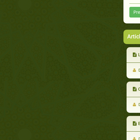
Pre
Artic
L
D
D
E
D