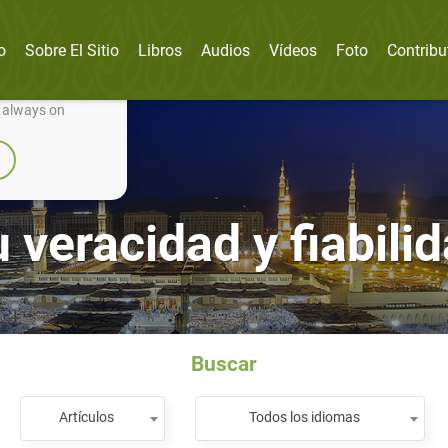
o
Sobre El Sitio
Libros
Audios
Vídeos
Foto
Contribu
nually improve it.
e always on
 veracidad y fiabili
Buscar
Artículos
Todos los idiomas