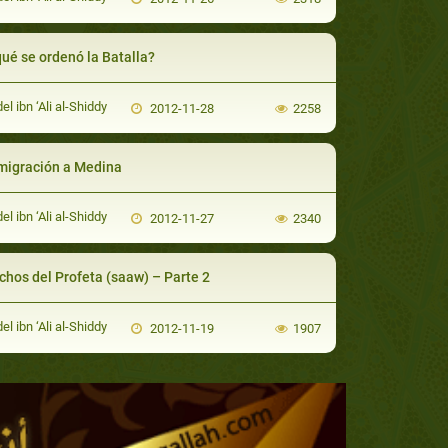
qué se ordenó la Batalla?
el ibn ‘Ali al-Shiddy
2012-11-28
2258
migración a Medina
el ibn ‘Ali al-Shiddy
2012-11-27
2340
chos del Profeta (saaw) – Parte 2
el ibn ‘Ali al-Shiddy
2012-11-19
1907