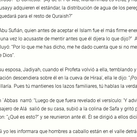
sayy adquieren el estándar, la distribución de agua de los pereg
quedará para el resto de Quraish?”
Abu Sufián, quien antes de aceptar el Islam fue el más firme ene
guna vez lo acusaste de mentir antes que él dijera lo que dijo?” 
luyó: “Por lo que me has dicho, me he dado cuenta que si no men
e Dios”.
su esposa, Jadiyah, cuando el Profeta volvió a ella, temblando y
ación descendiera sobre él en la cueva de Hiraa’, ella le dijo: “¡
laría. Pues tú mantienes los lazos familiares, tú hablas la verdad
n `Abbas narró: “Luego de que fuera revelado el versículo: ‘Y advi
ajero de Alá salió de su casa, subió a la colina de Safa y gritó 
on: “¿Qué es esto?” y se reunieron ante él. Él se dirigió a ellos dic
Si yo les informara que hombres a caballo están en el valle detrá