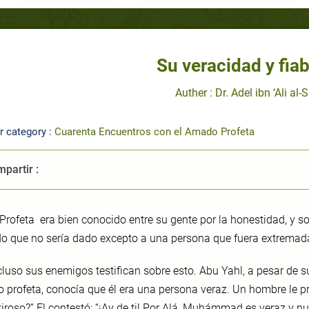
Su veracidad y fiab
Auther : Dr. Adel ibn ‘Ali al-
r category :
Cuarenta Encuentros con el Amado Profeta
partir :
 Profeta era bien conocido entre su gente por la honestidad, y sol
o que no sería dado excepto a una persona que fuera extremadam
cluso sus enemigos testifican sobre esto. Abu Yahl, a pesar de s
 profeta, conocía que él era una persona veraz. Un hombre le 
iroso?” El contestó: “¡Ay de ti! Por Alá, Muhámmad es veraz y nu