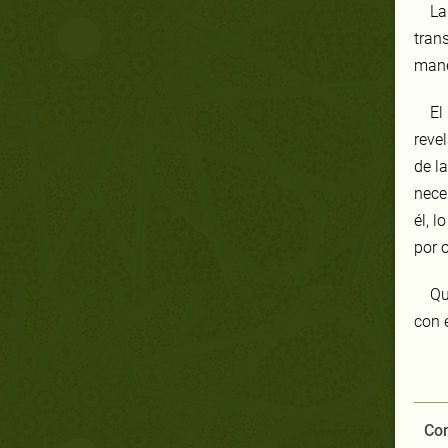
La
tran
mane
El
reve
de l
nece
él, 
por o
Qu
con 
Com