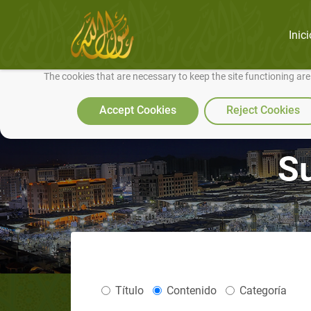
Inici
We use cookies to make our site work well for you and so we can conti
The cookies that are necessary to keep the site functioning ar
Accept Cookies
Reject Cookies
Su
Título
Contenido
Categoría