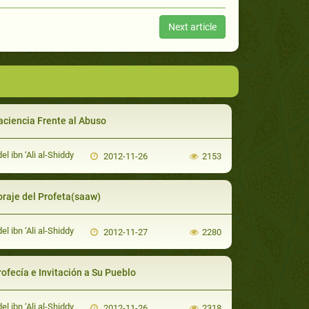
Next article
aciencia Frente al Abuso
el ibn ‘Ali al-Shiddy
2012-11-26
2153
oraje del Profeta(saaw)
el ibn ‘Ali al-Shiddy
2012-11-27
2280
rofecía e Invitación a Su Pueblo
el ibn ‘Ali al-Shiddy
2012-11-26
2318