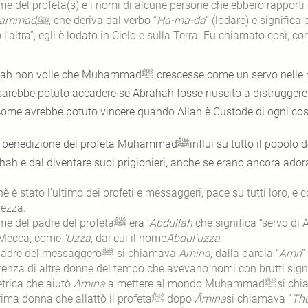
me del profeta
(s) e i nomi di alcune persone che ebbero rapporti 
Muhammadﷺ
, che deriva dal verbo “
Ha-ma-da
” (lodare) e significa
l’altra”; egli è lodato in Cielo e sulla Terra. Fu chiamato così, c
n volle che Muhammadﷺ crescesse come un servo nelle mani di Abrahah e del suo esercito ed è questo
sarebbe potuto accadere se Abrahah fosse riuscito a distruggere 
ome avrebbe potuto vincere quando Allah è Custode di ogni cosa 
edizione del profeta Muhammadﷺinfluì su tutto il popolo della Mecca:si salvarono dall’esercito di
ah e dal diventare suoi prigionieri, anche se erano ancora adorat
è è stato l’ultimo dei profeti e messaggeri, pace su tutti loro, e 
ezza.
Il nome del padre del profetaﷺ era ‘
Abdullah
che significa “servo di A
 Mecca, come
‘Uzza,
dai cui il nome
Abdul’uzza
.
La madre del messaggeroﷺ si chiamava
Āmina,
dalla parola “
Amn
”
erenza di altre donne del tempo che avevano nomi con brutti signi
etrica che aiutò
Āmina
a mettere al mondo 
La prima donna che allattò il profetaﷺ dopo
Āmina
si chiamava “
Th