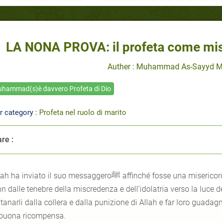
LA NONA PROVA: il profeta come mise
Auther : Muhammad As-Sayyd
hammad(s)è davvero Profeta di Dio
r category :
Profeta nel ruolo di marito
re :
 inviato il suo messaggeroﷺ affinché fosse una misericordia per tutto l’universo, per far uscire gli uomini
inn dalle tenebre della miscredenza e dell’idolatria verso la luce 
tanarli dalla collera e dalla punizione di Allah e far loro guada
buona ricompensa.