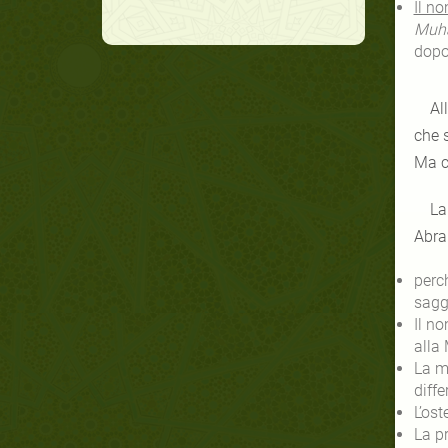
Il no
dopo 
Allah no
che 
Ma c
La ben
Abrah
perch
sagg
alla
diff
L’ost