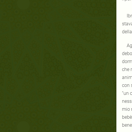
Ib
stava
della
Ag
debo
dormi
che 
anima
con sè il messaggeroﷺ pe
“un 
ness
mio m
bebè.
bene