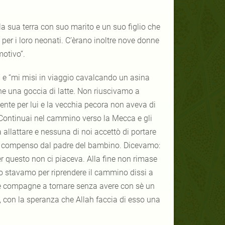
a sua terra con suo marito e un suo figlio che
 per i loro neonati. C’èrano inoltre nove donne
motivo”.
 e “mi misi in viaggio cavalcando un asina
 una goccia di latte. Non riuscivamo a
iente per lui e la vecchia pecora non aveva di
 Continuai nel cammino verso la Mecca e gli
 allattare e nessuna di noi accettò di portare
 questo non ci piaceva. Alla fine non rimase
stavamo per riprendere il cammino dissi a
 mie compagne a tornare senza avere con sè un
ì, con la speranza che Allah faccia di esso una