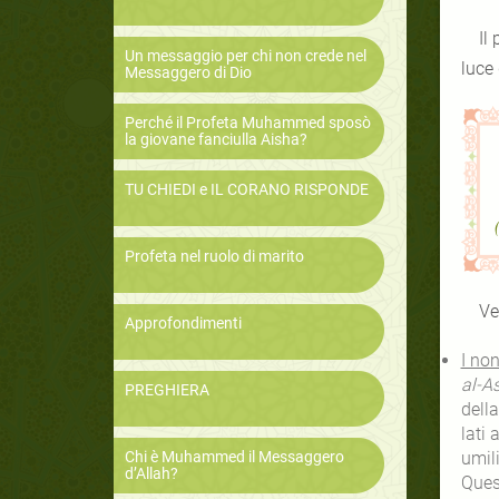
Il profetaﷺ si sforzò molto e rim
Un messaggio per chi non crede nel
luce
Messaggero di Dio
Perché il Profeta Muhammed sposò
la giovane fanciulla Aisha?
TU CHIEDI e IL CORANO RISPONDE
Profeta nel ruolo di marito
Approfondimenti
I no
al-A
PREGHIERA
della
lati 
Chi è Muhammed il Messaggero
umili
d’Allah?