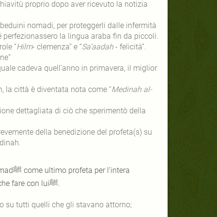
i beduini nomadi, per proteggerli dalle infermità
hé perfezionassero la lingua araba fin da piccoli.
ole “
Hilm
- clemenza” e “
Sa’aadah
- felicità”.
one”
 quale cadeva quell’anno in primavera, il miglior
cca a Medinah, la città è diventata nota come “
Medinah al-
revemente della benedizione del profeta(s) su
dinah.
intera
umanità e selezionò il suo nome e i nomi di tutti quelli che ebbero a che fare con luiﷺ.
 su tutti quelli che gli stavano attorno;