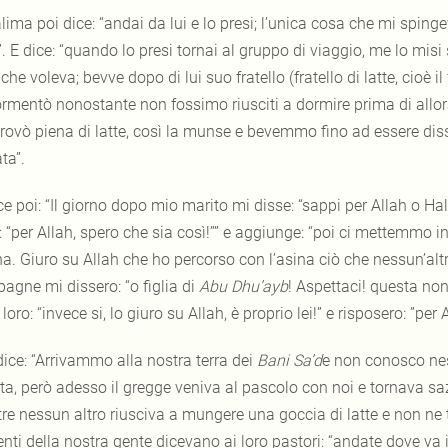
lima poi dice: “andai da lui e lo presi; l’unica cosa che mi sping
”. E dice: “quando lo presi tornai al gruppo di viaggio, me lo misi 
 che voleva; bevve dopo di lui suo fratello (fratello di latte, cioè il
rmentò nonostante non fossimo riusciti a dormire prima di allo
 trovò piena di latte, così la munse e bevemmo fino ad essere d
ta”.
ce poi: “Il giorno dopo mio marito mi disse: “sappi per Allah o Ha
: “per Allah, spero che sia così!”” e aggiunge: “poi ci mettemmo i
na. Giuro su Allah che ho percorso con l’asina ciò che nessun’altr
agne mi dissero: “o figlia di
Abu Dhu’ayb
! Aspettaci! questa non 
 loro: “invece si, lo giuro su Allah, è proprio lei!” e risposero: ”per
dice: “Arrivammo alla nostra terra dei
Bani Sa’d
e non conosco ness
ta, però adesso il gregge veniva al pascolo con noi e tornava 
re nessun altro riusciva a mungere una goccia di latte e non ne 
nti della nostra gente dicevano ai loro pastori: “andate dove va il