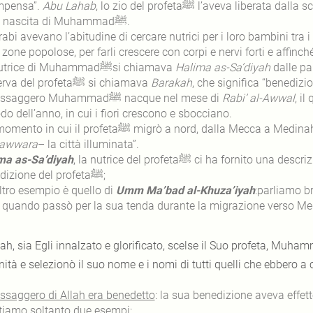
mpensa”.
Abu Lahab
, lo zio del profetaﷺ l’aveva liberata dalla schiavitù proprio dopo aver ricevuto la notizia
della nascita di Muhammadﷺ.
rabi avevano l’abitudine di cercare nutrici per i loro bambini tra 
 zone popolose, per farli crescere con corpi e nervi forti e affinc
La nutrice di Muhammadﷺsi chiamava
Halima as-Sa’diyah
dalle par
La serva del profetaﷺ si chiamava
Barakah
, che significa “benedizi
Il messaggero Muhammadﷺ nacque nel mese di
Rabi’ al-Awwal
, il
do dell’anno, in cui i fiori crescono e sbocciano.
Dal momento in cui il profetaﷺ migrò a nord, dalla Me
awwara
– la città illuminata”.
ma as-Sa’diyah
, la nutrice del profetaﷺ ci ha fornito una descrizione dettagliata di ciò che sperimentò della
benedizione del profetaﷺ;
ltro esempio è quello di
Umm Ma’bad al-Khuza’iyah
:parliamo b
ei quando passò per la sua tenda durante la migrazione verso Me
ah, sia Egli innalzato e glorificato, scelse il Suo profeta, Muhammadﷺ come ultimo profeta per l’
essaggero di Allah era benedetto
: la sua benedizione aveva effetto
rtiamo soltanto due esempi: