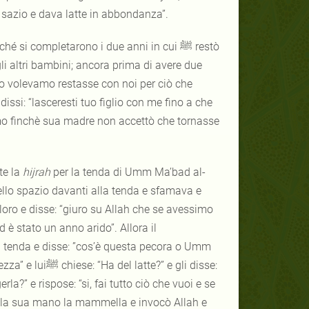
 sazio e dava latte in abbondanza”.
si completarono i due anni in cui ﷺ restò
i altri bambini; ancora prima di avere due
o volevamo restasse con noi per ciò che
si: “lasceresti tuo figlio con me fino a che
mmo finchè sua madre non accettò che tornasse
 durante la
hijrah
per la tenda di Umm Ma’bad al-
llo spazio davanti alla tenda e sfamava e
loro e disse: “giuro su Allah che se avessimo
 è stato un anno arido”. Allora il
?” e gli disse: