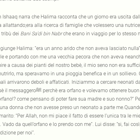
n Ishaaq narra che Halima racconta che un giorno era uscita dall
 allattando;era alla ricerca di famiglie che volessero una nutrice
 tribù dei
Bani Sa’di bin Nabr
che erano in viaggio per lo stesso 
giunge Halima: “era un anno arido che non aveva lasciato nulla”
le e portando con me una vecchia pecora che non aveva neanche
re a causa dei pianti del nostro bebè, il mio seno non era suffic
nutrirlo, ma speravamo in una pioggia benefica e in un sollievo.
li arrivarono deboli e affaticati. Iniziammo a cercare neonati da
rchè era orfano e volevamo ottenere buon compenso dal padre del bambino. Dicevamo:
orfano!? come pensano di poter fare sua madre e suo nonno?” Per
una donna che non avesse preso un neonato a parte me.Quando 
arito: “Per Allah, non mi piace il fatto di essere l’unica tra le
 Vado da quell’orfano e lo prendo con me”. Lui disse: “si, fai cos
dizione per noi”.