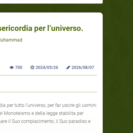
ricordia per l’universo.
 Muhammad
700
2024/05/26
2026/08/07
del Monoteismo e della legge stabilita per
gnare il Suo compiacimento, il Suo paradiso e