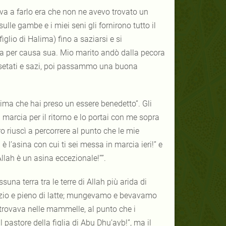
eva a farlo era che non ne avevo trovato un
sulle gambe e i miei seni gli fornirono tutto il
 figlio di Halima) fino a saziarsi e si
ra per causa sua. Mio marito andò dalla pecora
issetati e sazi, poi passammo una buona
lima che hai preso un essere benedetto”. Gli
n marcia per il ritorno e lo portai con me sopra
o riuscì a percorrere al punto che le mie
è l’asina con cui ti sei messa in marcia ieri!” e
 Allah è un asina eccezionale!””.
una terra tra le terre di Allah più arida di
sazio e pieno di latte; mungevamo e bevavamo
trovava nelle mammelle, al punto che i
 pastore della figlia di Abu Dhu’ayb!”, ma il