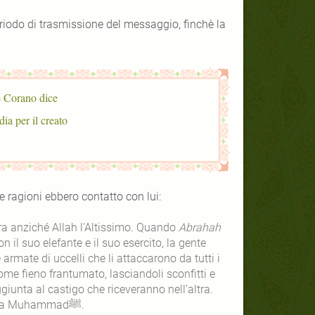
e Corano dice
 per il creato.
fetaﷺ su quelli che per varie ragioni ebbero contatto con lui:
tra anziché Allah l’Altissimo. Quando
Abrahah
 il suo elefante e il suo esercito, la gente
 armate di uccelli che li attaccarono da tutti i
come fieno frantumato, lasciandoli sconfitti e
giunta al castigo che riceveranno nell’altra.
Questo avvenimento accadde lo stesso giorno in cui nacque il profeta Muhammadﷺ.