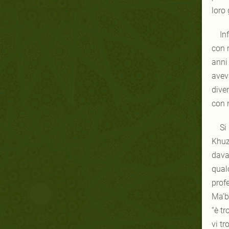
loro
In
con 
anni
avev
dive
con n
Khuz
dava
qualc
profetaﷺ guardò verso una pecora che stava presso un angolo della tenda e
Ma’bad?
“è troppo debole
vi trovi d