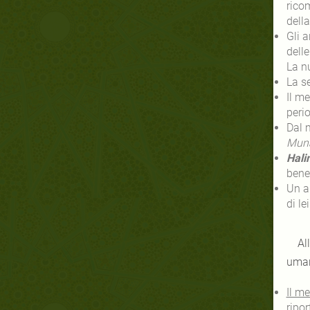
rico
Gli a
delle
perio
Mun
Hali
Un a
di l
All
Il m
ripo