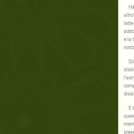
Ha
altro
latte
addo
e la
notta
Di
dissi
l’asi
comp
dissi
E 
ques
ment
prese