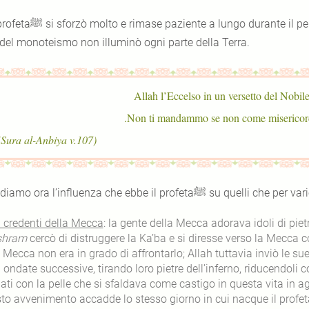
ase paziente a lungo durante il periodo di trasmissione del messaggio, finchè la
 del monoteismo non illuminò ogni parte della Terra.
Allah l’Eccelso in un versetto del Nobil
Non ti mandammo se non come misericordia
(Sura al-Anbiya v.107)
Vediamo ora l’influenza che ebbe il pro
n credenti della Mecca
: la gente della Mecca adorava idoli di pie
shram
cercò di distruggere la Ka’ba e si diresse verso la Mecca con
 Mecca non era in grado di affrontarlo; Allah tuttavia inviò le sue
a ondate successive, tirando loro pietre dell’inferno, riducendoli 
ati con la pelle che si sfaldava come castigo in questa vita in ag