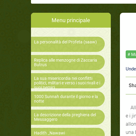
Menu principale
La personalità del Profeta (saaw)
# Mu
Replica alle menzogne di Zaccaria
Butrus
Unde
La sua misericordia nei conflitti
politici, militari e verso i suoi rivali e i
Sha
suoi nemici
1000 Sunnah durante il giorno e la
notte
Allah ha
La descrizione della preghiera del
e i j
Messaggero
allon
una 
Hadith _Nawawi