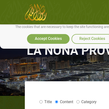
We use cookies to make our site work well for you and so we can conti
The cookies that are necessary to keep the site functioning ar
Accept Cookies
Reject Cookies
LA NONA PROVA:
Title
Content
Category