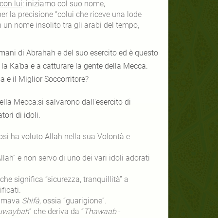
con lui
: iniziamo col suo nome,
 per la precisione “colui che riceve una lode
on un nome insolito tra gli arabi del tempo,
la Ka’ba e a catturare la gente della Mecca.
e il Miglior Soccorritore?
ori di idoli.
così ha voluto Allah nella sua Volontà e
llah” e non servo di uno dei vari idoli adorati
 che significa “sicurezza, tranquillità” a
ficati.
Muhammadﷺsi chiamava
Shifà
, ossia “guarigione”.
uwaybah
” che deriva da “
Thawaab
-