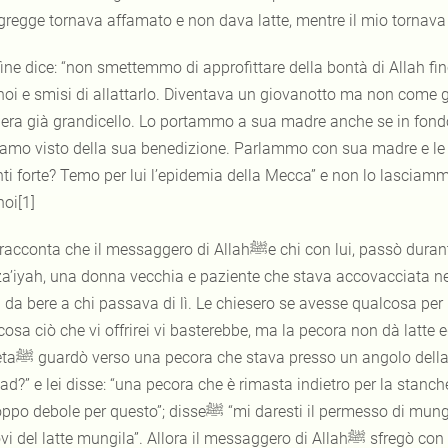
 gregge tornava affamato e non dava latte, mentre il mio tornava
fine dice: “non smettemmo di approfittare della bontà di Allah finché 
noi e smisi di allattarlo. Diventava un giovanotto ma non come gl
 era già grandicello. Lo portammo a sua madre anche se in fond
amo visto della sua benedizione. Parlammo con sua madre e le dis
nti forte? Temo per lui l’epidemia della Mecca” e non lo lascia
oi[1]
Si racconta che il messaggero di Allahﷺe chi con lui, passò
a’iyah, una donna vecchia e paziente che stava accovacciata ne
 da bere a chi passava di lì. Le chiesero se avesse qualcosa per 
osa ciò che vi offrirei vi basterebbe, ma la pecora non dà latte ed
 disse: ”cos’è questa pecora o Umm
” e lei disse: “una pecora che è rimasta indietro per la stanchezza” e luiﷺ chiese: “Ha del latte
 per questo”; disseﷺ “mi daresti il permesso di mungerla?” e rispose: “si, fai tutto ciò che vuoi e se
el latte mungila”. Allora il messaggero di Allahﷺ sfregò con la sua mano la mammella e invocò Allah e