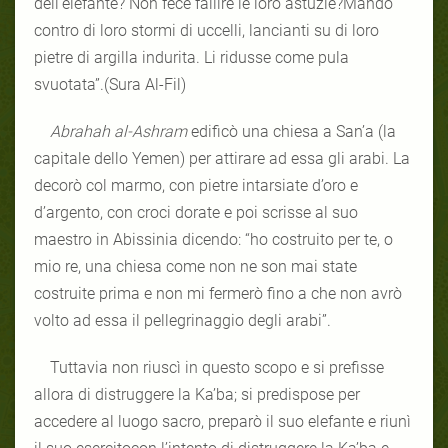
dell’elefante? Non fece fallire le loro astuzie?Mandò
contro di loro stormi di uccelli, lancianti su di loro
pietre di argilla indurita. Li ridusse come pula
svuotata”.(Sura Al-Fil)
Abrahah al-Ashram
edificò una chiesa a San’a (la
capitale dello Yemen) per attirare ad essa gli arabi. La
decorò col marmo, con pietre intarsiate d’oro e
d’argento, con croci dorate e poi scrisse al suo
maestro in Abissinia dicendo: “ho costruito per te, o
mio re, una chiesa come non ne son mai state
costruite prima e non mi fermerò fino a che non avrò
volto ad essa il pellegrinaggio degli arabi”.
Tuttavia non riuscì in questo scopo e si prefisse
allora di distruggere la Ka’ba; si predispose per
accedere al luogo sacro, preparò il suo elefante e riunì