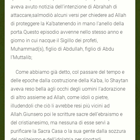
aveva avuto notizia dell’intenzione di Abrahah di
attaccare,salmodiò alcuni versi per chiedere ad Allah
di proteggere la Ka’batenendo in mano l’anello della
porta.Questo episodio avvenne nello stesso anno e
giorno in cui nacque il Sigillo dei profeti,
Muhammad(s), figlio di Abdullah, figlio di Abdu
l’Muttalib;
Come abbiamo già detto, col passare del tempo e
delle epoche dalla costruzione della Ka’ba, lo Shaytan
aveva reso bella agli occhi degli uomini l’adorazione
di altro assieme ad Allah, come idoli o pietre,
illudendoli che ciò li avrebbe resi più vicini ad
Allah.Giunsero poi le scritture sacre dell’ebraismo e
del cristianesimo, ma nessuna di esse servì a
purificare la Sacra Casa o la sua gente dalla sozzura
del politeismo e dell’idolatria per riportarli