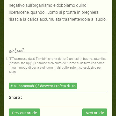
negativo sull’organismo e dobbiamo quindi
liberarcene: quando l’uomo si prostra in preghiera
rilascia la carica accumulata trasmettendola al suolo.
المراجع
[1]Trasmesso da at-Tirmidhi che ha detto: è un hadith buono, autentico
(hassan sahih)?[1] il nemico dichiarato dell’uomo sulla terra che cerca
in ogni modo di deviare gli uomini dal culto autentico esclusivo per
Allah.
# Muhammad(s)è davvero Profeta di Dio
Share :
Previous article
Next article