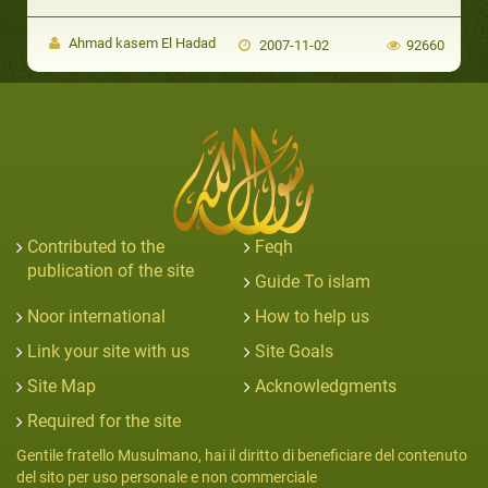
Ahmad kasem El Hadad
2007-11-02
92660
Contributed to the
Feqh
publication of the site
Guide To islam
Noor international
How to help us
Link your site with us
Site Goals
Site Map
Acknowledgments
Required for the site
Gentile fratello Musulmano, hai il diritto di beneficiare del contenuto
del sito per uso personale e non commerciale