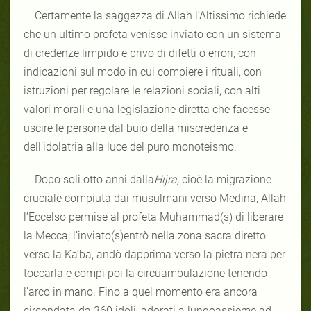
Certamente la saggezza di Allah l’Altissimo richiede
che un ultimo profeta venisse inviato con un sistema
di credenze limpido e privo di difetti o errori, con
indicazioni sul modo in cui compiere i rituali, con
istruzioni per regolare le relazioni sociali, con alti
valori morali e una legislazione diretta che facesse
uscire le persone dal buio della miscredenza e
dell’idolatria alla luce del puro monoteismo.
Dopo soli otto anni dalla
Hijra,
cioè la migrazione
cruciale compiuta dai musulmani verso Medina, Allah
l’Eccelso permise al profeta Muhammad(s) di liberare
la Mecca; l’inviato(s)entrò nella zona sacra diretto
verso la Ka’ba, andò dapprima verso la pietra nera per
toccarla e compì poi la circuambulazione tenendo
l’arco in mano. Fino a quel momento era ancora
circondata da 360 idoli, adorati a lungoassieme ad