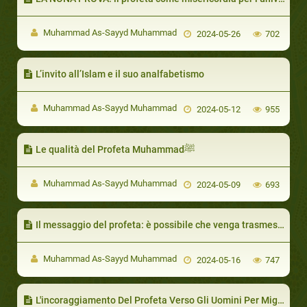
Muhammad As-Sayyd Muhammad
2024-05-26
702
L’invito all’Islam e il suo analfabetismo
Muhammad As-Sayyd Muhammad
2024-05-12
955
Le qualità del Profeta Muhammadﷺ
Muhammad As-Sayyd Muhammad
2024-05-09
693
Il messaggio del profeta: è possibile che venga trasmesso da un analfabeta?
Muhammad As-Sayyd Muhammad
2024-05-16
747
L'incoraggiamento Del Profeta Verso Gli Uomini Per Migliorare I Rapporti Coniugali Con Le Proprie Mogli