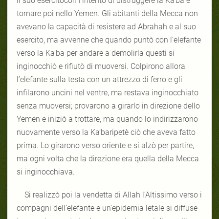
il suo esercitocon l’intento di distruggere la Ka’ba e
tornare poi nello Yemen. Gli abitanti della Mecca non
avevano la capacità di resistere ad Abrahah e al suo
esercito, ma avvenne che quando puntò con l’elefante
verso la Ka’ba per andare a demolirla questi si
inginocchiò e rifiutò di muoversi. Colpirono allora
l’elefante sulla testa con un attrezzo di ferro e gli
infilarono uncini nel ventre, ma restava inginocchiato
senza muoversi; provarono a girarlo in direzione dello
Yemen e iniziò a trottare, ma quando lo indirizzarono
nuovamente verso la Ka’baripetè ciò che aveva fatto
prima. Lo girarono verso oriente e si alzò per partire,
ma ogni volta che la direzione era quella della Mecca
si inginocchiava.
Si realizzò poi la vendetta di Allah l’Altissimo verso i
compagni dell’elefante e un’epidemia letale si diffuse