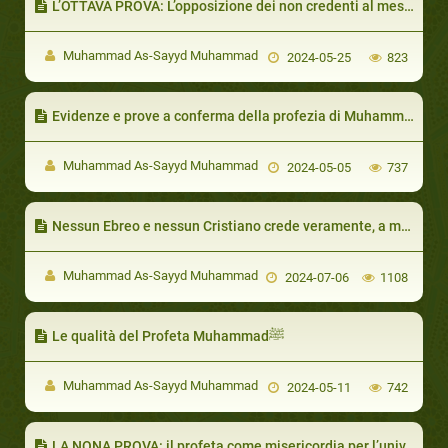
L’OTTAVA PROVA: L’opposizione dei non credenti al messaggero(s) e al suo messaggio e la vittoria concessagli da Allah
Muhammad As-Sayyd Muhammad
2024-05-25
823
Evidenze e prove a conferma della profezia di Muhammad(s)
Muhammad As-Sayyd Muhammad
2024-05-05
737
Nessun Ebreo e nessun Cristiano crede veramente, a meno che
Muhammad As-Sayyd Muhammad
2024-07-06
1108
Le qualità del Profeta Muhammadﷺ
Muhammad As-Sayyd Muhammad
2024-05-11
742
LA NONA PROVA: il profeta come misericordia per l’universo.