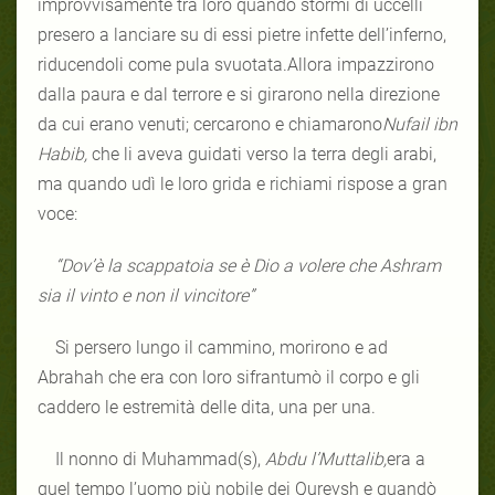
improvvisamente tra loro quando stormi di uccelli
presero a lanciare su di essi pietre infette dell’inferno,
riducendoli come pula svuotata.Allora impazzirono
dalla paura e dal terrore e si girarono nella direzione
da cui erano venuti; cercarono e chiamarono
Nufail ibn
Habib,
che li aveva guidati verso la terra degli arabi,
ma quando udì le loro grida e richiami rispose a gran
voce:
“Dov’è la scappatoia se è Dio a volere che Ashram
sia il vinto e non il vincitore”
Si persero lungo il cammino, morirono e ad
Abrahah che era con loro sifrantumò il corpo e gli
caddero le estremità delle dita, una per una.
Il nonno di Muhammad(s),
Abdu l’Muttalib,
era a
quel tempo l’uomo più nobile dei Qureysh e quandò